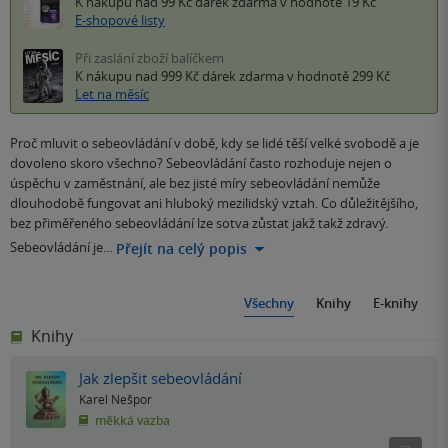
K nákupu nad 99 Kč
dárek zdarma
v hodnotě 19 Kč
E-shopové listy
Při zaslání zboží balíčkem
K nákupu nad 999 Kč
dárek zdarma
v hodnotě 299 Kč
Let na měsíc
Proč mluvit o sebeovládání v době, kdy se lidé těší velké svobodě a je
dovoleno skoro všechno? Sebeovládání často rozhoduje nejen o
úspěchu v zaměstnání, ale bez jisté míry sebeovládání nemůže
dlouhodobě fungovat ani hluboký mezilidský vztah. Co důležitějšího,
bez přiměřeného sebeovládání lze sotva zůstat jakž takž zdravý.
Sebeovládání je…
Přejít na celý popis
Všechny
Knihy
E-knihy
Knihy
Jak zlepšit sebeovládání
Karel Nešpor
měkká vazba