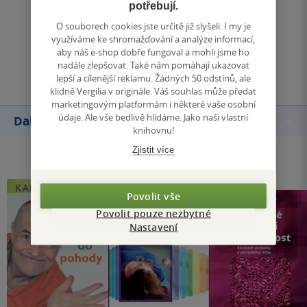
potřebují.
Zobrazit všechna hodnocení
O souborech cookies jste určitě již slyšeli. I my je
využíváme ke shromažďování a analýze informací,
aby náš e-shop dobře fungoval a mohli jsme ho
Přidat hodnocení
nadále zlepšovat. Také nám pomáhají ukazovat
lepší a cílenější reklamu. Žádných 50 odstínů, ale
klidně Vergilia v originále. Váš souhlas může předat
marketingovým platformám i některé vaše osobní
údaje. Ale vše bedlivě hlídáme. Jako naši vlastní
Další knihy autora
knihovnu!
Zjistit více
Povolit vše
Povolit pouze nezbytné
Nastavení