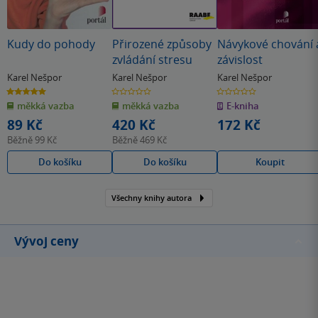
Kudy do pohody
Přirozené způsoby
Návykové chování 
zvládání stresu
závislost
Karel Nešpor
Karel Nešpor
Karel Nešpor
5.0
0.0
0.0
z
z
z
měkká vazba
měkká vazba
E-kniha
5
5
5
hvězdiček
hvězdiček
hvězdiček
89 Kč
420 Kč
172 Kč
Běžně
99 Kč
Běžně
469 Kč
Do košíku
Do košíku
Koupit
Všechny knihy autora
Vývoj ceny