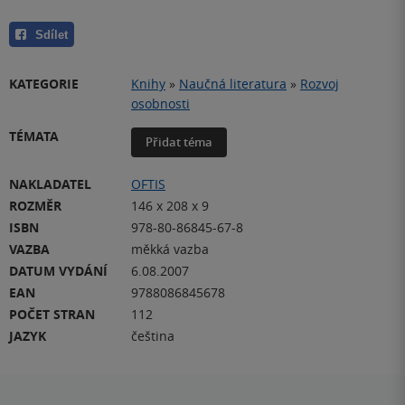
Sdílet
KATEGORIE
Knihy
»
Naučná literatura
»
Rozvoj
osobnosti
TÉMATA
Přidat téma
NAKLADATEL
OFTIS
ROZMĚR
146 x 208 x 9
ISBN
978-80-86845-67-8
VAZBA
měkká vazba
DATUM VYDÁNÍ
6.08.2007
EAN
9788086845678
POČET STRAN
112
JAZYK
čeština