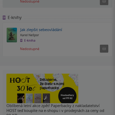
Ned
Nedostupné
E-knihy
Jak zlepšit sebeovládání
Karel Nešpor
E-kniha
Nedostu
Nedostupné
Oblíbená letní akce zpět! Paperbacky z nakladatelství
HOST teď koupíte na e-shopu i v prodejnách za ceny od