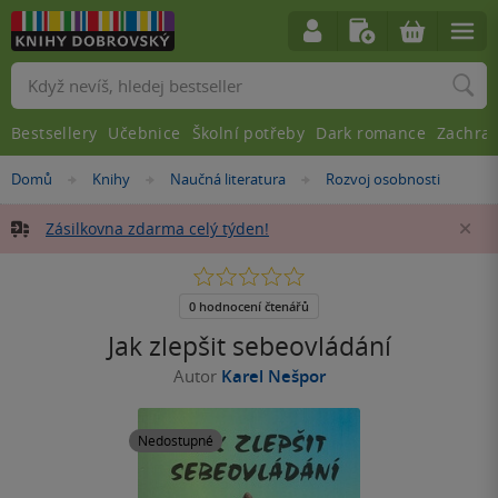
Vyhledávání
Bestsellery
Učebnice
Školní potřeby
Dark romance
Zachra
Nacházíte
Domů
Knihy
Naučná literatura
Rozvoj osobnosti
»
»
»
se
zde:
Zásilkovna zdarma celý týden!
Za
0.0
z
5
0 hodnocení čtenářů
hvězdiček
Jak zlepšit sebeovládání
Autor
Karel Nešpor
Nedostupné