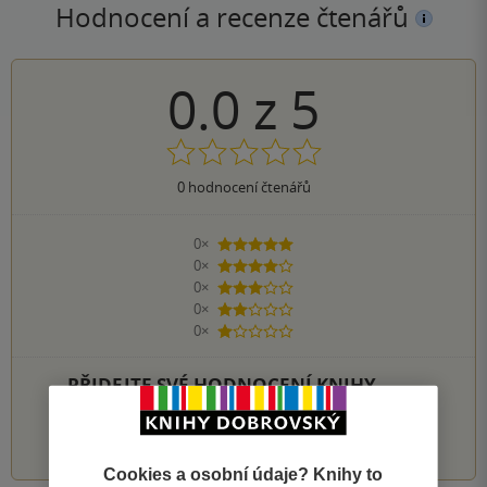
Hodnocení a recenze čtenářů
0.0
z
5
0
hodnocení čtenářů
0×
5 hvězdiček
0×
4 hvězdičky
0×
3 hvězdičky
0×
2 hvězdičky
0×
1 hvezdička
PŘIDEJTE SVÉ HODNOCENÍ KNIHY
1
2
3
4
5
Cookies a osobní údaje? Knihy to