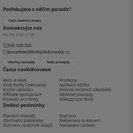
Potřebujete s něčím poradit?
Často kladené dotazy
Kontaktujte nás
Po–Pá:
8:00–17:00
542 220 320
poradime@knihydobrovsky.cz
Všechny kontakty
Naše prodejny
Často navštěvované
Akce a slevy
Prodejny
Klub Knihy Dobrovský
Aplikace KDčko
Knižní závisláci
Festival knižních závisláků
Affiliate spolupráce
Dárkové poukazy
Poukazy pro firmy
Nákupy pro školy
Dodací podmínky
Platební metody
Doprava
Obchodní podmínky
Reklamace a vrácení
Ochrana osobních údajů
Nastavení cookies