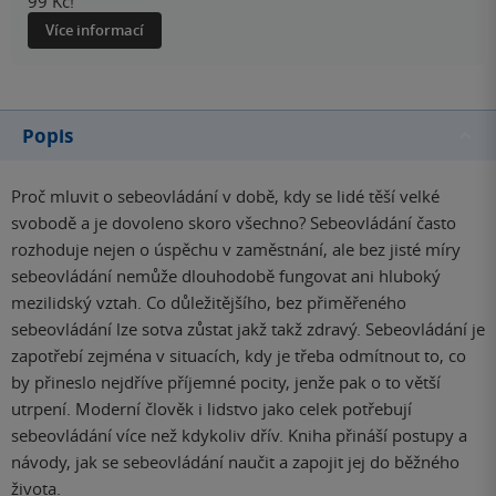
99 Kč!
Více informací
Popis
Proč mluvit o sebeovládání v době, kdy se lidé těší velké
svobodě a je dovoleno skoro všechno? Sebeovládání často
rozhoduje nejen o úspěchu v zaměstnání, ale bez jisté míry
sebeovládání nemůže dlouhodobě fungovat ani hluboký
mezilidský vztah. Co důležitějšího, bez přiměřeného
sebeovládání lze sotva zůstat jakž takž zdravý. Sebeovládání je
zapotřebí zejména v situacích, kdy je třeba odmítnout to, co
by přineslo nejdříve příjemné pocity, jenže pak o to větší
utrpení. Moderní člověk i lidstvo jako celek potřebují
sebeovládání více než kdykoliv dřív. Kniha přináší postupy a
návody, jak se sebeovládání naučit a zapojit jej do běžného
života.