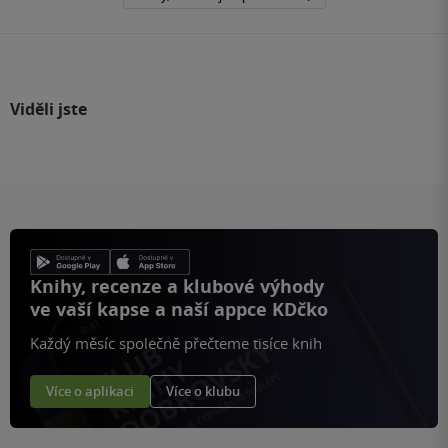
Viděli jste
Knihy, recenze a klubové výhody
ve vaší kapse a naší appce KDčko
Každý měsíc společně přečteme tisíce knih
Více o aplikaci
Více o klubu