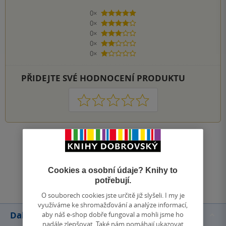
0×
5 hvězdiček
0×
4 hvězdičky
0×
3 hvězdičky
0×
2 hvězdičky
0×
1 hvezdička
PŘIDEJTE SVÉ HODNOCENÍ PRODUKTU
1
2
3
4
5
Zobrazit všechna hodnocení
Cookies a osobní údaje? Knihy to
Přidat hodnocení
potřebují.
O souborech cookies jste určitě již slyšeli. I my je
využíváme ke shromažďování a analýze informací,
Další knihy autora
aby náš e-shop dobře fungoval a mohli jsme ho
nadále zlepšovat. Také nám pomáhají ukazovat