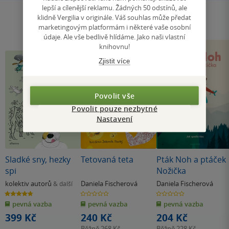
lepší a cílenější reklamu. Žádných 50 odstínů, ale
klidně Vergilia v originále. Váš souhlas může předat
marketingovým platformám i některé vaše osobní
údaje. Ale vše bedlivě hlídáme. Jako naši vlastní
knihovnu!
Zjistit více
Povolit vše
Povolit pouze nezbytné
Nastavení
Sladké sny, hezky
Tetovaná teta
Pták Noh a ptáček
spi
Nožička
kolektiv autorů
Daniela Fischerová
Daniela Fischerová
& další
4.7
0.0
0.0
z
z
z
pevná vazba
pevná vazba
pevná vazba
5
5
5
hvězdiček
hvězdiček
hvězdiček
399 Kč
240 Kč
204 Kč
Běžně
268 Kč
Běžně
228 Kč