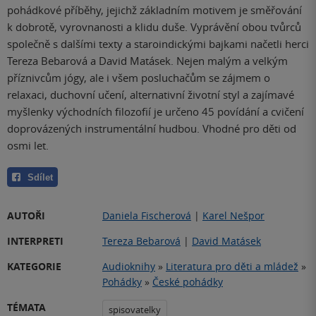
pohádkové příběhy, jejichž základním motivem je směřování
k dobrotě, vyrovnanosti a klidu duše. Vyprávění obou tvůrců
společně s dalšími texty a staroindickými bajkami načetli herci
Tereza Bebarová a David Matásek. Nejen malým a velkým
příznivcům jógy, ale i všem posluchačům se zájmem o
relaxaci, duchovní učení, alternativní životní styl a zajímavé
myšlenky východních filozofií je určeno 45 povídání a cvičení
doprovázených instrumentální hudbou. Vhodné pro děti od
osmi let.
Sdílet
AUTOŘI
Daniela Fischerová
|
Karel Nešpor
INTERPRETI
Tereza Bebarová
|
David Matásek
KATEGORIE
Audioknihy
»
Literatura pro děti a mládež
»
Pohádky
»
České pohádky
TÉMATA
spisovatelky