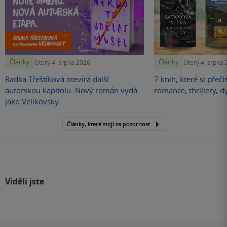
Články
Články
Úterý 4. srpna 2026
Úterý 4. srpna
Radka Třeštíková otevírá další
7 knih, které si přečí
autorskou kapitolu. Nový román vydá
romance, thrillery, d
jako Velikovsky
Články, které stojí za pozornost
Viděli jste