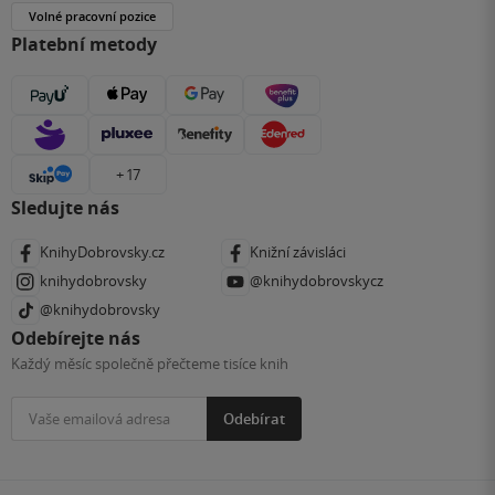
Volné pracovní pozice
Platební metody
+ 17
Sledujte nás
KnihyDobrovsky.cz
Knižní závisláci
knihydobrovsky
@knihydobrovskycz
@knihydobrovsky
Odebírejte nás
Každý měsíc společně přečteme tisíce knih
Odebírat