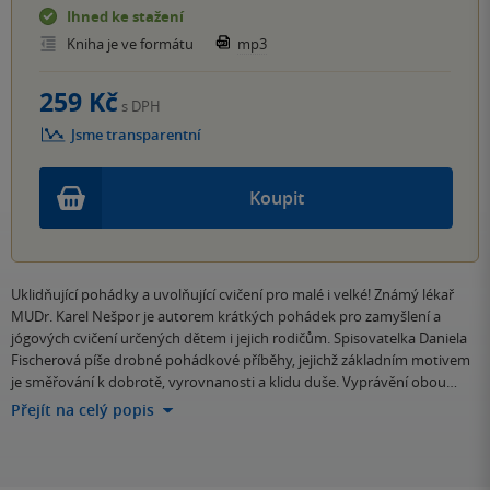
Ihned ke stažení
Kniha je ve formátu
mp3
259 Kč
s DPH
Jsme transparentní
Koupit
Uklidňující pohádky a uvolňující cvičení pro malé i velké! Známý lékař
MUDr. Karel Nešpor je autorem krátkých pohádek pro zamyšlení a
jógových cvičení určených dětem i jejich rodičům. Spisovatelka Daniela
Fischerová píše drobné pohádkové příběhy, jejichž základním motivem
je směřování k dobrotě, vyrovnanosti a klidu duše. Vyprávění obou…
Přejít na celý popis