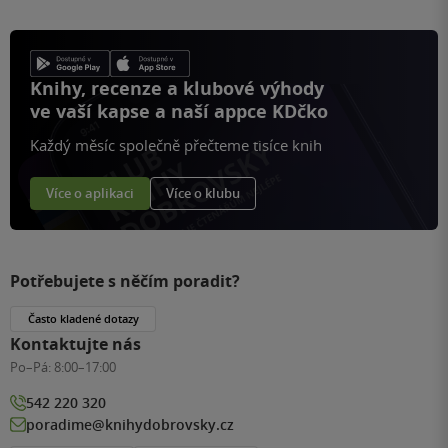
Knihy, recenze a klubové výhody
ve vaší kapse a naší appce KDčko
Každý měsíc společně přečteme tisíce knih
Více o aplikaci
Více o klubu
Potřebujete s něčím poradit?
Často kladené dotazy
Kontaktujte nás
Po–Pá:
8:00–17:00
542 220 320
poradime@knihydobrovsky.cz