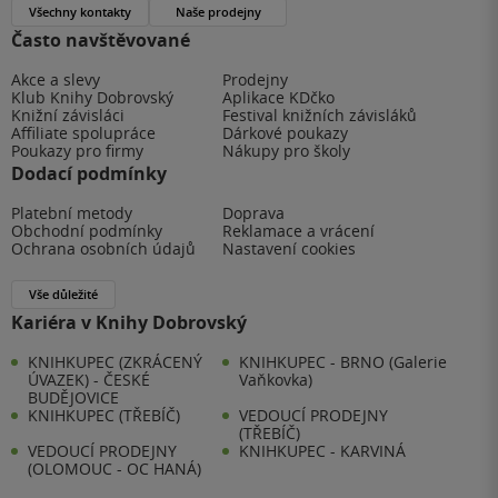
Všechny kontakty
Naše prodejny
Často navštěvované
Akce a slevy
Prodejny
Klub Knihy Dobrovský
Aplikace KDčko
Knižní závisláci
Festival knižních závisláků
Affiliate spolupráce
Dárkové poukazy
Poukazy pro firmy
Nákupy pro školy
Dodací podmínky
Platební metody
Doprava
Obchodní podmínky
Reklamace a vrácení
Ochrana osobních údajů
Nastavení cookies
Vše důležité
Kariéra v Knihy Dobrovský
KNIHKUPEC (ZKRÁCENÝ
KNIHKUPEC - BRNO (Galerie
ÚVAZEK) - ČESKÉ
Vaňkovka)
BUDĚJOVICE
KNIHKUPEC (TŘEBÍČ)
VEDOUCÍ PRODEJNY
(TŘEBÍČ)
VEDOUCÍ PRODEJNY
KNIHKUPEC - KARVINÁ
(OLOMOUC - OC HANÁ)