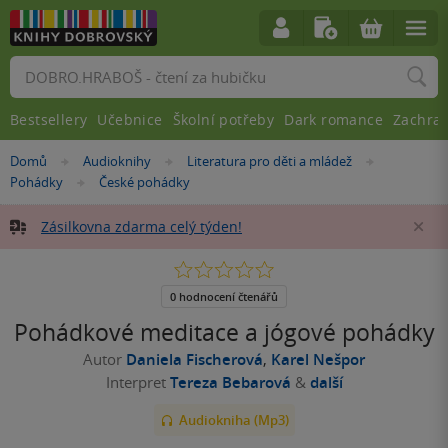
Vyhledávání
Bestsellery
Učebnice
Školní potřeby
Dark romance
Zachra
Nacházíte
Domů
Audioknihy
Literatura pro děti a mládež
»
»
»
se
Pohádky
České pohádky
»
zde:
Zásilkovna zdarma celý týden!
Za
0.0
z
5
0 hodnocení čtenářů
hvězdiček
Pohádkové meditace a jógové pohádky
Autor
Daniela Fischerová
,
Karel Nešpor
Interpret
Tereza Bebarová
&
další
Audiokniha (Mp3)