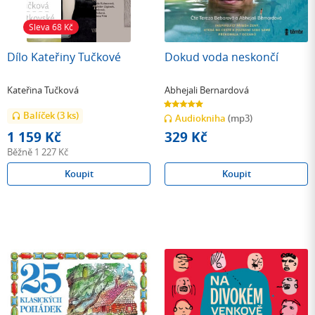
Sleva 68
Kč
Dílo Kateřiny Tučkové
Dokud voda neskončí
Kateřina Tučková
Abhejali Bernardová
5.0
z
Balíček (3 ks)
Audiokniha
(mp3)
5
hvězdiček
1 159 Kč
329 Kč
Běžně
1 227 Kč
Koupit
Koupit