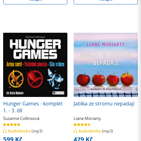
Hunger Games - komplet
Jablka ze stromu nepadají
1. - 3. díl
Suzanne Collinsová
Liane Moriarty
4.7
4.5
z
z
Audiokniha
(mp3)
Audiokniha
(mp3)
5
5
hvězdiček
hvězdiček
599 Kč
479 Kč