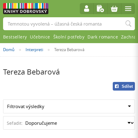
Vyhledávání
Bestsellery
Učebnice
Školní potřeby
Dark romance
Zachra
Nacházíte
Domů
Interpreti
Tereza Bebarová
»
»
se
zde:
Tereza Bebarová
Sdílet
Filtrovat výsledky
Seřadit: