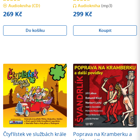
z
z
Audiokniha
(CD)
Audiokniha
(mp3)
5
5
hvězdiček
hvězdiček
269 Kč
299 Kč
Do košíku
Koupit
Čtyřlístek ve službách krále
Poprava na Kramberku a