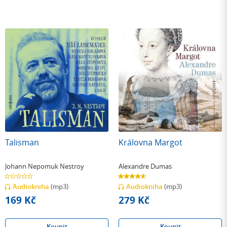
Talisman
Královna Margot
Johann Nepomuk Nestroy
Alexandre Dumas
0.0
4.6
z
z
Audiokniha
(mp3)
Audiokniha
(mp3)
5
5
hvězdiček
hvězdiček
169 Kč
279 Kč
Koupit
Koupit