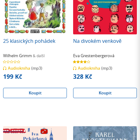
25 klasických pohádek
Na divokém venkově
Wilhelm Grimm
Eva Grestenbergerová
& další
0.0
4.0
z
z
Audiokniha
(mp3)
Audiokniha
(mp3)
5
5
hvězdiček
hvězdiček
199 Kč
328 Kč
Koupit
Koupit