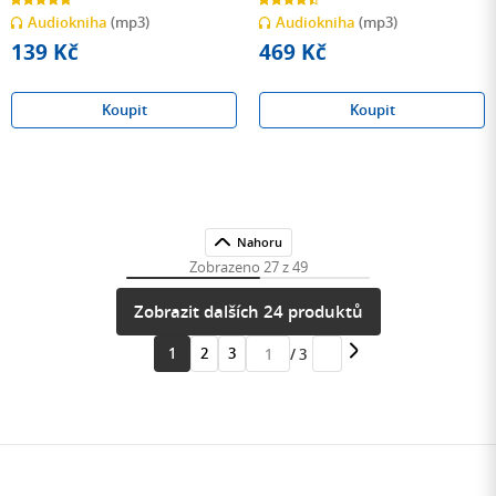
z
z
Audiokniha
(mp3)
Audiokniha
(mp3)
5
5
hvězdiček
hvězdiček
139 Kč
469 Kč
Koupit
Koupit
Nahoru
Zobrazeno 27 z 49
Zobrazit dalších 24 produktů
1
2
3
/ 3
Přejít
na
stránku