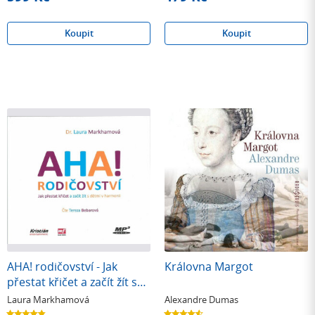
Koupit
Koupit
AHA! rodičovství - Jak
Královna Margot
přestat křičet a začít žít s
dětmi v harmonii
Laura Markhamová
Alexandre Dumas
4.8
4.6