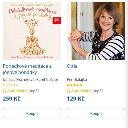
Pohádkové meditace a
Ottla
jógové pohádky
Daniela Fischerová
,
Karel Nešpor
Petr Balajka
0.0
5.0
z
z
Audiokniha
(mp3)
Audiokniha
(mp3)
5
5
hvězdiček
hvězdiček
259 Kč
129 Kč
Koupit
Koupit