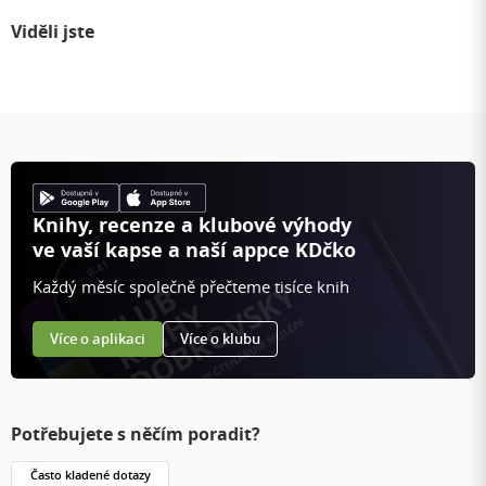
Viděli jste
Knihy, recenze a klubové výhody
ve vaší kapse a naší appce KDčko
Každý měsíc společně přečteme tisíce knih
Více o aplikaci
Více o klubu
Potřebujete s něčím poradit?
Často kladené dotazy