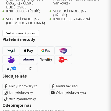
ÚVAZEK) - ČESKÉ
Vaňkovka)
BUDĚJOVICE
KNIHKUPEC (TŘEBÍČ)
VEDOUCÍ PRODEJNY
(TŘEBÍČ)
VEDOUCÍ PRODEJNY
KNIHKUPEC - KARVINÁ
(OLOMOUC - OC HANÁ)
Volné pracovní pozice
Platební metody
+ 17
Sledujte nás
KnihyDobrovsky.cz
Knižní závisláci
knihydobrovsky
@knihydobrovskycz
@knihydobrovsky
Odebírejte nás
Každý měsíc společně přečteme tisíce knih