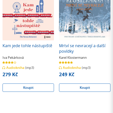
Kam jede tohle nástupiště
Mrtví se nevracejí a další
povídky
Iva Pekárková
Karel Klostermann
4.0
5.0
z
z
Audiokniha
(mp3)
Audiokniha
(mp3)
5
5
hvězdiček
hvězdiček
279 Kč
249 Kč
Koupit
Koupit