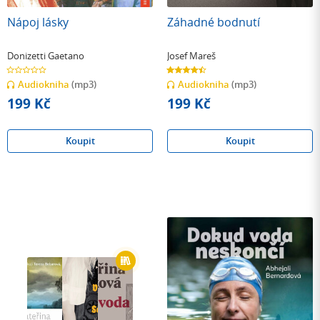
Nápoj lásky
Záhadné bodnutí
Donizetti Gaetano
Josef Mareš
0.0
4.5
z
z
Audiokniha
(mp3)
Audiokniha
(mp3)
5
5
hvězdiček
hvězdiček
199 Kč
199 Kč
Koupit
Koupit