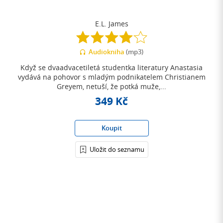
E.L. James
4.1
z
Audiokniha
(mp3)
5
hvězdiček
Když se dvaadvacetiletá studentka literatury Anastasia
vydává na pohovor s mladým podnikatelem Christianem
Greyem, netuší, že potká muže,...
349 Kč
Koupit
Uložit do seznamu