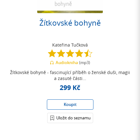
Žítkovské bohyně
Kateřina Tučková
4.5
z
Audiokniha
(mp3)
5
hvězdiček
Žítkovské bohyně - fascinující příběh o ženské duši, magii
a zasuté části...
299 Kč
Koupit
Uložit do seznamu