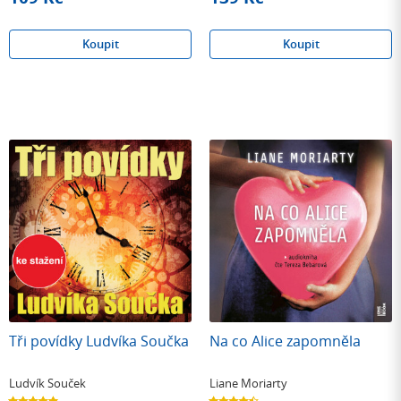
Koupit
Koupit
Tři povídky Ludvíka Součka
Na co Alice zapomněla
Ludvík Souček
Liane Moriarty
5.0
4.5