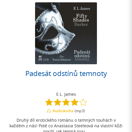
Padesát odstínů temnoty
E.L. James
4.1
z
Audiokniha
(mp3)
5
hvězdiček
Druhý díl erotického románu o temných touhách v
každém z nás! Poté co Anastasia Steeleová na vlastní kůži
pocítí, jak temná jsou...