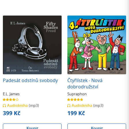
Padesát odstínů svobody
Čtyřlístek - Nová
dobrodružství
E.L. James
Supraphon
4.1
4.8
z
z
Audiokniha
(mp3)
Audiokniha
(mp3)
5
5
hvězdiček
hvězdiček
399 Kč
199 Kč
Koupit
Koupit