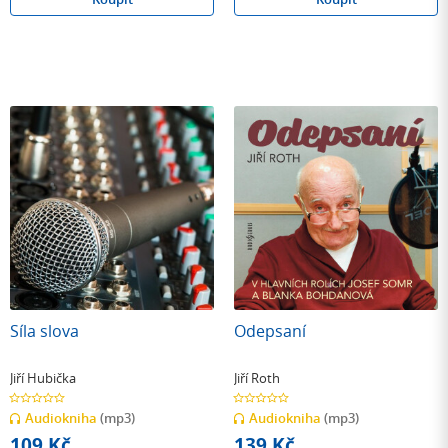
Síla slova
Odepsaní
Jiří Hubička
Jiří Roth
0.0
0.0
z
z
Audiokniha
(mp3)
Audiokniha
(mp3)
5
5
hvězdiček
hvězdiček
109 Kč
139 Kč