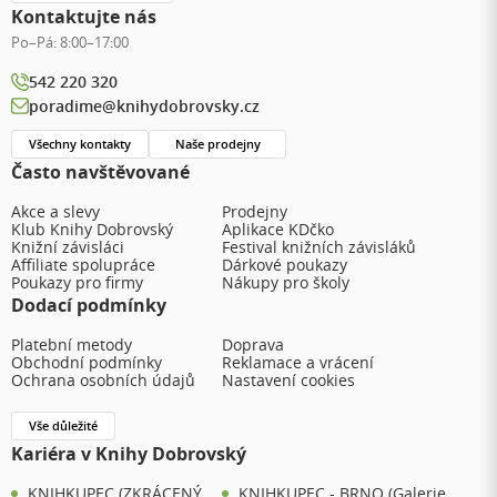
Kontaktujte nás
Po–Pá:
8:00–17:00
542 220 320
poradime@knihydobrovsky.cz
Všechny kontakty
Naše prodejny
Často navštěvované
Akce a slevy
Prodejny
Klub Knihy Dobrovský
Aplikace KDčko
Knižní závisláci
Festival knižních závisláků
Affiliate spolupráce
Dárkové poukazy
Poukazy pro firmy
Nákupy pro školy
Dodací podmínky
Platební metody
Doprava
Obchodní podmínky
Reklamace a vrácení
Ochrana osobních údajů
Nastavení cookies
Vše důležité
Kariéra v Knihy Dobrovský
KNIHKUPEC (ZKRÁCENÝ
KNIHKUPEC - BRNO (Galerie