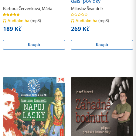
další povídky
Barbora Červenková
,
Mária
Miloslav Švandrlík
Dufková
5.0
0.0
z
z
Audiokniha
(mp3)
Audiokniha
(mp3)
5
5
hvězdiček
hvězdiček
189 Kč
269 Kč
Koupit
Koupit