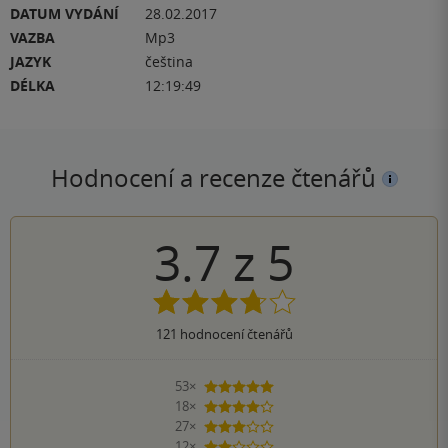
DATUM VYDÁNÍ
28.02.2017
VAZBA
Mp3
JAZYK
čeština
DÉLKA
12:19:49
Hodnocení a recenze čtenářů
3.7
z
5
121
hodnocení čtenářů
53×
5 hvězdiček
18×
4 hvězdičky
27×
3 hvězdičky
12×