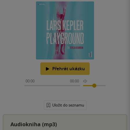
Přehrát ukázku
00:00
00:00
Uložit do seznamu
Audiokniha (mp3)