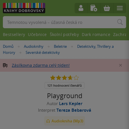
Vyhledávání
Bestsellery
Učebnice
Školní potřeby
Dark romance
Zachra
Nacházíte
Domů
Audioknihy
Beletrie
Detektivky, Thrillery a
»
»
»
se
Horory
Severské detektivky
»
zde:
Zásilkovna zdarma celý týden!
Za
3.7
z
5
121 hodnocení čtenářů
hvězdiček
Playground
Autor
Lars Kepler
Interpret
Tereza Bebarová
Audiokniha (Mp3)