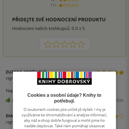
2 hvězdičky
11×
1 hvezdička
PŘIDEJTE SVÉ HODNOCENÍ PRODUKTU
Hodnocení našich knihkupců: 0.0 z 5
1
2
3
4
5
ZUZANA KROČILOVÁ
registrovaný uživatel
Napínavá až do konce!
Cookies a osobní údaje? Knihy to
210
Kniha, Host, 2016, 9788074917820
potřebují.
O souborech cookies jste určitě již slyšeli. I my je
využíváme ke shromažďování a analýze informací,
DIANA
aby náš e-shop dobře fungoval a mohli jsme ho
registrovaný uživatel
nadále zlepšovat. Také nám pomáhají ukazovat