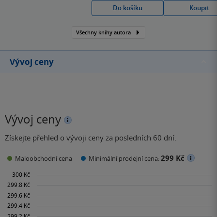
Do košíku
Koupit
důkazem. Za tímto
uměleckým
Všechny knihy autora
pseudonymem se totiž
skrývá manželská dvojice,
Alexandr Ahndoril a
Vývoj ceny
Alexandra Coelho…
Vývoj ceny
Získejte přehled o vývoji ceny za posledních 60 dní.
299 Kč
Maloobchodní cena
Minimální prodejní cena: