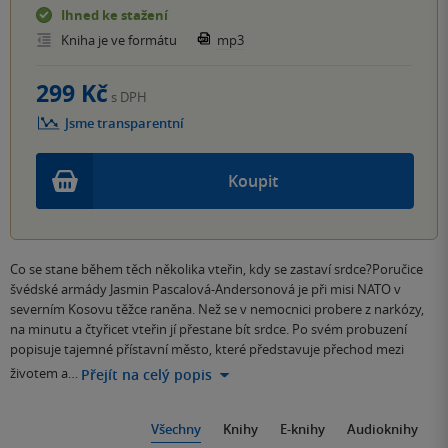
Ihned ke stažení
Kniha je ve formátu
mp3
299 Kč
s DPH
Jsme transparentní
Koupit
Co se stane během těch několika vteřin, kdy se zastaví srdce?Poručice
švédské armády Jasmin Pascalová-Andersonová je při misi NATO v
severním Kosovu těžce raněna. Než se v nemocnici probere z narkózy,
na minutu a čtyřicet vteřin jí přestane bít srdce. Po svém probuzení
popisuje tajemné přístavní město, které představuje přechod mezi
životem a…
Přejít na celý popis
Všechny
Knihy
E-knihy
Audioknihy