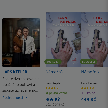
Bestseller
Bestseller
LARS KEPLER
Námořník
Námořník
Spojte dva spisovatele
Lars Kepler
Lars Kepler
opačného pohlaví a
3.8
3.8
získáte uznávaného
z
z
pevná vazba
E-kniha
5
5
hvězdiček
hvězdiček
autora severské krimi.
Podrobnosti
469 Kč
449 Kč
Zdá se vám to nemožné?
Běžně
549 Kč
Lars Kepler je toho