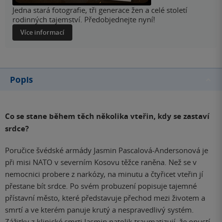
Jedna stará fotografie, tři generace žen a celé století
rodinných tajemství. Předobjednejte nyní!
Více informací
Popis
Co se stane během těch několika vteřin, kdy se zastaví
srdce?
Poručice švédské armády Jasmin Pascalová-Andersonová je
při misi NATO v severním Kosovu těžce raněna. Než se v
nemocnici probere z narkózy, na minutu a čtyřicet vteřin jí
přestane bít srdce. Po svém probuzení popisuje tajemné
přístavní město, které představuje přechod mezi životem a
smrtí a ve kterém panuje krutý a nespravedlivý systém.
Zážitky z klinické smrti Jasmin natolik traumatizují, že opustí