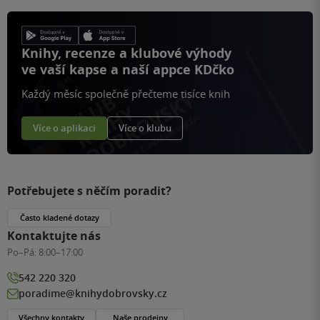
Knihy, recenze a klubové výhody
ve vaší kapse a naší appce KDčko
Každý měsíc společně přečteme tisíce knih
Více o aplikaci
Více o klubu
Potřebujete s něčím poradit?
Často kladené dotazy
Kontaktujte nás
Po–Pá:
8:00–17:00
542 220 320
poradime@knihydobrovsky.cz
Všechny kontakty
Naše prodejny