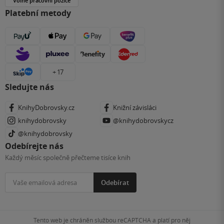
Volné pracovní pozice
Platební metody
+ 17
Sledujte nás
KnihyDobrovsky.cz
Knižní závisláci
knihydobrovsky
@knihydobrovskycz
@knihydobrovsky
Odebírejte nás
Každý měsíc společně přečteme tisíce knih
Odebírat
Tento web je chráněn službou reCAPTCHA a platí pro něj