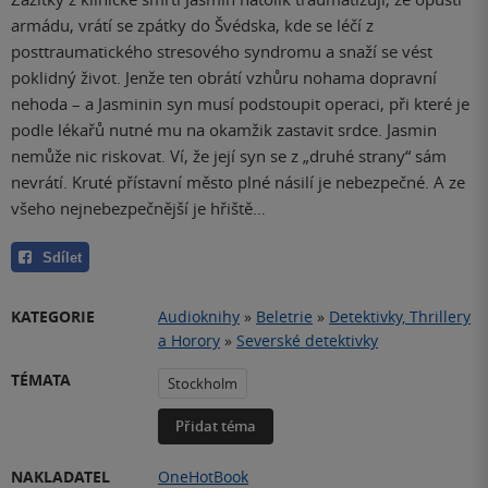
armádu, vrátí se zpátky do Švédska, kde se léčí z
posttraumatického stresového syndromu a snaží se vést
poklidný život. Jenže ten obrátí vzhůru nohama dopravní
nehoda – a Jasminin syn musí podstoupit operaci, při které je
podle lékařů nutné mu na okamžik zastavit srdce. Jasmin
nemůže nic riskovat. Ví, že její syn se z „druhé strany“ sám
nevrátí. Kruté přístavní město plné násilí je nebezpečné. A ze
všeho nejnebezpečnější je hřiště…
Sdílet
KATEGORIE
Audioknihy
»
Beletrie
»
Detektivky, Thrillery
a Horory
»
Severské detektivky
TÉMATA
Stockholm
Přidat téma
NAKLADATEL
OneHotBook