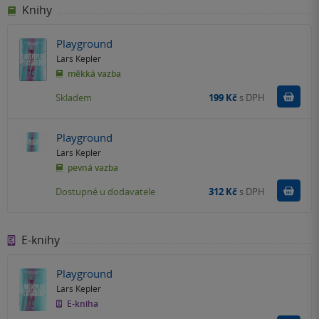
Knihy
Playground
Lars Kepler
měkká vazba
Do k
Skladem
199 Kč
s DPH
Playground
Lars Kepler
pevná vazba
Do k
Dostupné u dodavatele
312 Kč
s DPH
E-knihy
Playground
Lars Kepler
E-kniha