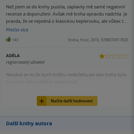
Než jsem se do knihy pustila, zaplavily mě samé negativní
recenze a doporučení. Avšak mě kniha opravdu nadchla. Je
pravda, že se nejedná o klasickou keplerovku, ale vůbec to
nevnímám jako chybu. Právě naopak jsem byla mile
Přečíst
více
překvapena. I zvolené téma se mi moc líbilo, především jak
143
Kniha, Host, 2016, 9788074917820
zajímavě bylo pojato. Kniha samotná donutí člověka
přemýšlet o určitých věcech úplně jinak.
ADÉLA
registrovaný uživatel
Nestává se mi,že bych knížku nedočetla,ale tato kniha byla
pro mne velice slabá a nezajímavá.
140
Kniha, Host, 2016, 9788074917820
Načíst další hodnocení
Další knihy autora