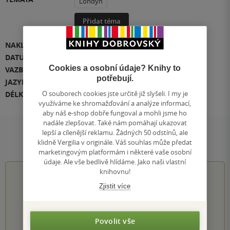
Londýn
Přidat téma
NAKLADATEL
Témbr
DATUM VYDÁNÍ
23.10.2023
Cookies a osobní údaje? Knihy to
VAZBA
Mp3
potřebují.
JAZYK
čeština
O souborech cookies jste určitě již slyšeli. I my je
DÉLKA
05:22:01
využíváme ke shromažďování a analýze informací,
aby náš e-shop dobře fungoval a mohli jsme ho
nadále zlepšovat. Také nám pomáhají ukazovat
lepší a cílenější reklamu. Žádných 50 odstínů, ale
Hodnocení a recenze čtenářů
klidně Vergilia v originále. Váš souhlas může předat
marketingovým platformám i některé vaše osobní
údaje. Ale vše bedlivě hlídáme. Jako naši vlastní
knihovnu!
4.0
z
5
Zjistit více
Povolit vše
2
hodnocení čtenářů