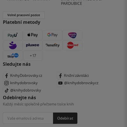
PARDUBICE
Volné pracovní pozice
Platební metody
+ 17
Sledujte nás
KnihyDobrovsky.cz
Knižní závisláci
knihydobrovsky
@knihydobrovskycz
@knihydobrovsky
Odebírejte nás
Každý měsíc společně přečteme tisíce knih
Odebírat