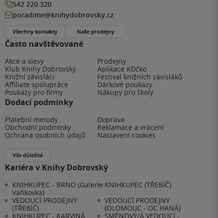
542 220 320
poradime@knihydobrovsky.cz
Všechny kontakty
Naše prodejny
Často navštěvované
Akce a slevy
Prodejny
Klub Knihy Dobrovský
Aplikace KDčko
Knižní závisláci
Festival knižních závisláků
Affiliate spolupráce
Dárkové poukazy
Poukazy pro firmy
Nákupy pro školy
Dodací podmínky
Platební metody
Doprava
Obchodní podmínky
Reklamace a vrácení
Ochrana osobních údajů
Nastavení cookies
Vše důležité
Kariéra v Knihy Dobrovský
KNIHKUPEC - BRNO (Galerie
KNIHKUPEC (TŘEBÍČ)
Vaňkovka)
VEDOUCÍ PRODEJNY
VEDOUCÍ PRODEJNY
(TŘEBÍČ)
(OLOMOUC - OC HANÁ)
KNIHKUPEC - KARVINÁ
SMĚNOVÝ/Á VEDOUCÍ -