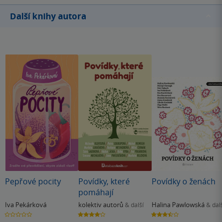
Další knihy autora
Pepřové pocity
Povídky, které
Povídky o ženách
pomáhají
Iva Pekárková
kolektiv autorů
Halina Pawlowská
& další
& dal
0.0
4.2
3.5
z
z
z