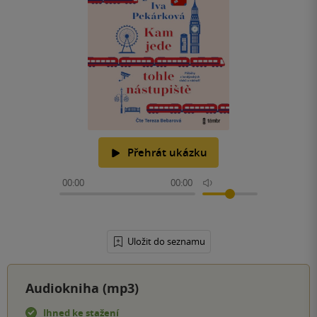
Přehrát ukázku
00:00
00:00
Uložit do seznamu
Audiokniha (mp3)
Ihned ke stažení