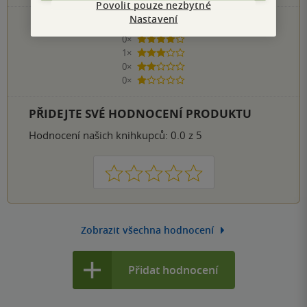
Povolit pouze nezbytné
Nastavení
1×
5 hvězdiček
0×
4 hvězdičky
1×
3 hvězdičky
0×
2 hvězdičky
0×
1 hvezdička
PŘIDEJTE SVÉ HODNOCENÍ PRODUKTU
Hodnocení našich knihkupců: 0.0 z 5
1
2
3
4
5
Zobrazit všechna hodnocení
Přidat hodnocení