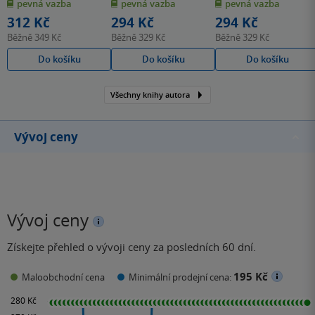
pevná vazba
pevná vazba
pevná vazba
5
5
5
hvězdiček
hvězdiček
hvězdiček
312 Kč
294 Kč
294 Kč
Běžně
349 Kč
Běžně
329 Kč
Běžně
329 Kč
Do košíku
Do košíku
Do košíku
Všechny knihy autora
Vývoj ceny
Vývoj ceny
Získejte přehled o vývoji ceny za posledních 60 dní.
195 Kč
Maloobchodní cena
Minimální prodejní cena: