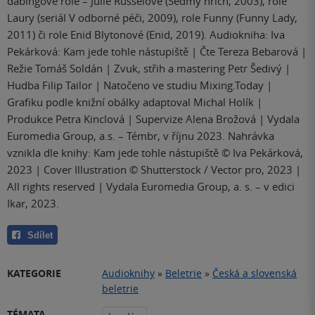
dabingové role – Julie Russelové (Sedmý hřích, 2003), role
Laury (seriál V odborné péči, 2009), role Funny (Funny Lady,
2011) či role Enid Blytonové (Enid, 2019). Audiokniha: Iva
Pekárková: Kam jede tohle nástupiště | Čte Tereza Bebarová |
Režie Tomáš Soldán | Zvuk, střih a mastering Petr Šedivý |
Hudba Filip Tailor | Natočeno ve studiu Mixing.Today |
Grafiku podle knižní obálky adaptoval Michal Holík |
Produkce Petra Kinclová | Supervize Alena Brožová | Vydala
Euromedia Group, a.s. – Témbr, v říjnu 2023. Nahrávka
vznikla dle knihy: Kam jede tohle nástupiště © Iva Pekárková,
2023 | Cover Illustration © Shutterstock / Vector pro, 2023 |
All rights reserved | Vydala Euromedia Group, a. s. – v edici
Ikar, 2023.
Sdílet
KATEGORIE
Audioknihy
»
Beletrie
»
Česká a slovenská
beletrie
TÉMATA