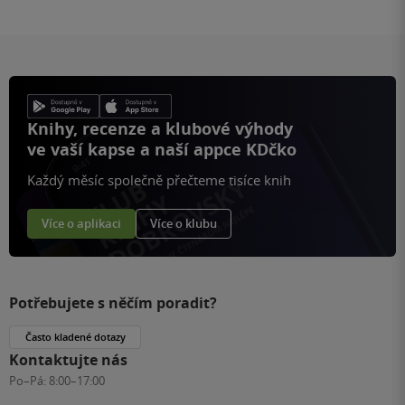
Knihy, recenze a klubové výhody
ve vaší kapse a naší appce KDčko
Každý měsíc společně přečteme tisíce knih
Více o aplikaci
Více o klubu
Potřebujete s něčím poradit?
Často kladené dotazy
Kontaktujte nás
Po–Pá:
8:00–17:00