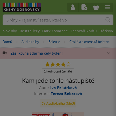
Vyhledávání
Novinky
Bestsellery
Dark romance
Zachraň knihu
Dárkové 
Nacházíte
Domů
Audioknihy
Beletrie
Česká a slovenská beletrie
»
»
»
se
zde:
Zásilkovna zdarma celý týden!
Za
4.0
z
5
2 hodnocení čtenářů
hvězdiček
Kam jede tohle nástupiště
Autor
Iva Pekárková
Interpret
Tereza Bebarová
Audiokniha (Mp3)