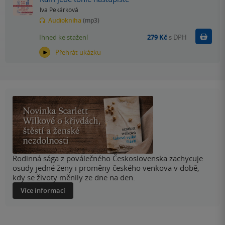
Iva Pekárková
Audiokniha
(mp3)
Koupit
Ihned ke stažení
279 Kč
s DPH
Přehrát ukázku
Rodinná sága z poválečného Československa zachycuje
osudy jedné ženy i proměny českého venkova v době,
kdy se životy měnily ze dne na den.
Více informací