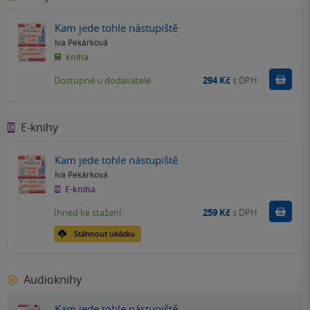
Kam jede tohle nástupiště
Iva Pekárková
kniha
Do k
Dostupné u dodavatele
294 Kč
s DPH
E-knihy
Kam jede tohle nástupiště
Iva Pekárková
E-kniha
Koupit
Ihned ke stažení
259 Kč
s DPH
Stáhnout ukázku
Audioknihy
Kam jede tohle nástupiště