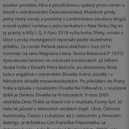
(soubor povídek), Péra a perutě (znovu vydaný první román o
životě v zadrátovaném Československu), Multikulti pindy
jedný český mindy a postřehy z Londonistánu (soubory blogů)
a nové vydání románu o jejím taxikaření v New Yorku Dej mi
ty prachy a Můj I. Q. V říjnu 2018 vyšla kniha Třísky, román o
lásce s prvky investigativní reportáže podle skutečného
příběhu. Za román Pečená zebra obdržela v roce 2016
nominaci na cenu Magnesia Litera. Tereza Bebarová (* 1975)
Vystudovala herectví na ostravské konzervatoři. Již během
studia hrála v Divadle Petra Bezruče, po absolutoriu školy
byla v angažmá v ostravském Divadle Aréna, později i v
Národním divadle moravskoslezském. Po přesídlení do Prahy
hrála a zpívala v nuselském Divadle Na Fidlovačce, v současné
době je členkou Divadla na Vinohradech. V roce 2005
obdržela Cenu Thálie za hlavní roli v muzikálu Funny Girl. Již
řadu let působí v televizních seriálech (např. Ulice, Četnické
humoresky, Četníci z Luhačovic ad.) i televizním a filmovém
dabingu. Je držitelkou Cen Františka Filipovského za