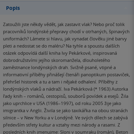
Popis
Zatoužili jste někdy vědět, jak zastavit vlak? Nebo proč tolik
pracovníků londýnské přepravy chodí v otrhaných, špinavých
uniformách? Lámete si hlavu, jak vynadat člověku jiné barvy
pleti a nedostat se do maléru? Na tyhle a spoustu dalších
otázek odpovídá další kniha Ivy Pekárkové, inspirovaná
dobrodružstvími jejího skoromanžela, dlouholetého
zaměstnance londýnských drah. Svižně psané, vtipné a
informativní příběhy přinášejí čtenáři panoptikum postaviček,
přehršel historek a tu a tam i nějaké odhalení. Příběhy z
londýnských vlaků a nádraží. Iva Pekárková (* 1963) Autorka
řady knih – románů, cestopisů, souborů povídek a esejů. Žila
jako uprchlice v USA (1986–1997), od roku 2005 žije jako
imigrantka v Anglii. Živila se jako taxikářka na obou stranách
silnice – v New Yorku a v Londýně. Ve svých dílech se zabývá
především střety kultur a vztahy mezi národy a rasami. Z
posledních knih jmenujme: Sloni v soumraku (román), Beton