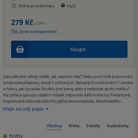
Kniha je ve formátu
mp3
279 Kč
s DPH
Jsme transparentní
Koupit
Zatoužili jste někdy vědět, jak zastavit vlak? Nebo proč tolik pracovníků
londýnské přepravy chodí v otrhaných, špinavých uniformách? Lámete
si hlavu, jak vynadat člověku jiné barvy pleti a nedostat se do maléru?
Na tyhle a spoustu dalších otázek odpovídá další kniha Ivy Pekárkové,
inspirovaná dobrodružstvími jejího skoromanžela, dlouholetého…
Přejít na celý popis
Všechny
Knihy
E-knihy
Audioknihy
Knihy