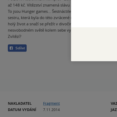
až 148 kč. Vítězství znamená slávu a bohatství. Prohra zname
To jsou Hunger games... Šestnáctiletá Katniss chce nejprve j
sestru, která byla do této zvrácené reality show vylosována. 
holý život a snaží se přežít v divočině. Nevzdává se. Bouří se
nesvobodném světě kolem sebe vyvolá revoluci. Postaví se do
Zvítězí?
Sdílet
NAKLADATEL
Fragment
VA
DATUM VYDÁNÍ
7.11.2014
JA