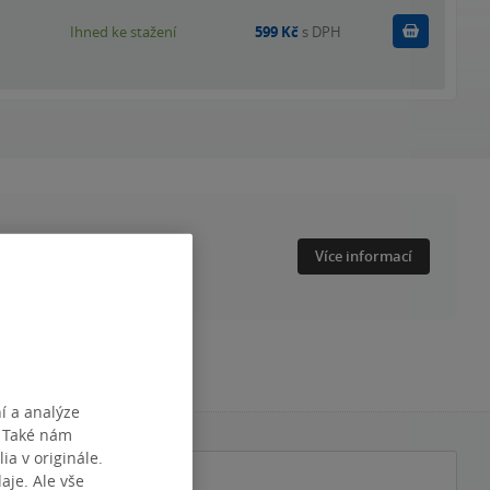
Koupit
Ihned ke stažení
599 Kč
s DPH
Více informací
í a analýze
. Také nám
ia v originále.
je. Ale vše