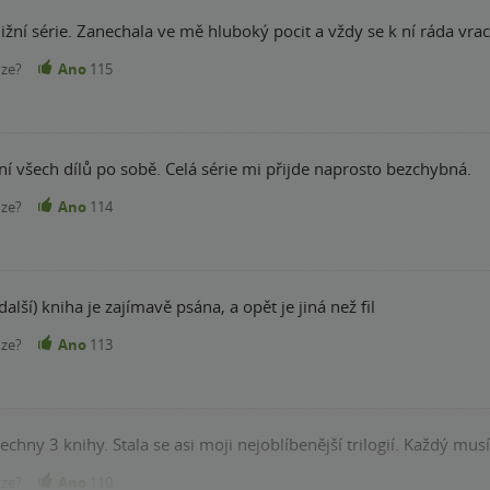
ní série. Zanechala ve mě hluboký pocit a vždy se k ní ráda vra
nze?
Ano
115
ení všech dílů po sobě. Celá série mi přijde naprosto bezchybná.
nze?
Ano
114
alší) kniha je zajímavě psána, a opět je jiná než fil
nze?
Ano
113
chny 3 knihy. Stala se asi moji nejoblíbenější trilogií. Každý musí
nze?
Ano
110