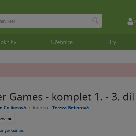
ioknihy
Učebnice
Hry
 Games - komplet 1. - 3. díl
 Collinsová
Interpret
Tereza Bebarová
seznamu
unger Games