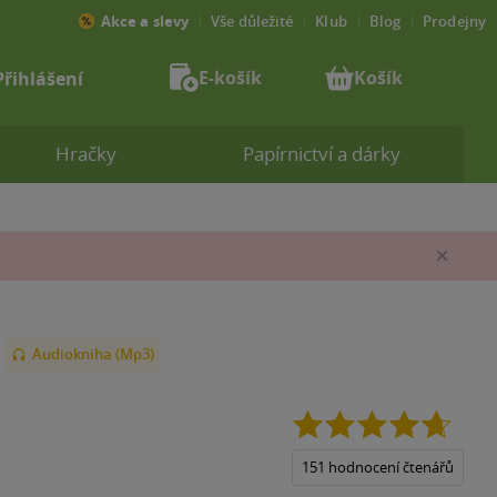
Akce a slevy
Vše důležité
Klub
Blog
Prodejny
E-košík
Košík
Přihlášení
Hračky
Papírnictví a dárky
Zav
Audiokniha (Mp3)
4.7
z
5
151 hodnocení čtenářů
hvězdi