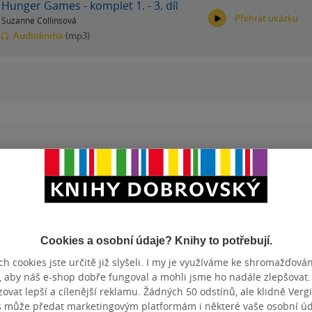
Hunger Games - komplet 1. - 3. díl
Přehrát ukázku
Suzanne Collinsová
Audiokniha
(mp3)
00:00
00:00
 k moři se slevou až 80 %
Cookies a osobní údaje? Knihy to potřebují.
ihy autora
Vývoj ceny
h cookies jste určitě již slyšeli. I my je využíváme ke shromažďován
, aby náš e-shop dobře fungoval a mohli jsme ho nadále zlepšovat
vat lepší a cílenější reklamu. Žádných 50 odstínů, ale klidně Vergil
s může předat marketingovým platformám i některé vaše osobní úda
mes a ušetříte