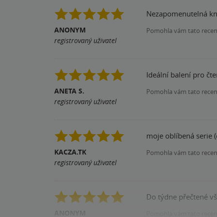
Nezapomenutelná kniž
ANONYM
Pomohla vám tato rece
registrovaný uživatel
Ideální balení pro čt
ANETA S.
Pomohla vám tato rece
registrovaný uživatel
moje oblíbená serie (d
KACZA.TK
Pomohla vám tato rece
registrovaný uživatel
Do týdne přečtené vše
ANONYM
Pomohla vám tato rece