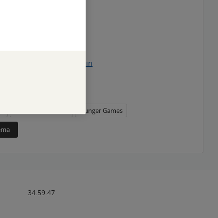
ames
mes - komplet 1. - 3. díl
Games - Aréna smrti
 Games - Vražedná pomsta
Games - Síla vzdoru
 on the Reaping Movie Tie-in
y
»
Beletrie
»
Young Adult
odreads Choice Awards
no
americká literatura
Hunger Games
téma
34:59:47