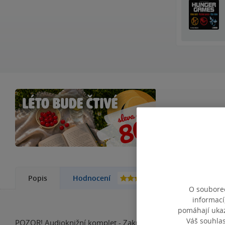
Čtení na chatu i
151
Popis
Hodnocení
Další kn
O souborec
informací
pomáhají ukazo
Váš souhla
POZOR! Audioknižní komplet - Zakupte si komplet Hunger ga