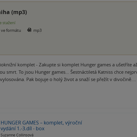
iha (mp3)
e stažení
e ve formátu
mp3
knižní komplet - Zakupte si komplet Hunger games a ušetříte až 
ou smrt. To jsou Hunger games... Šestnáctiletá Katniss chce nejprv
vylosována. Pak bojuje o holý život a snaží se přežít v divočině.…
HUNGER GAMES – komplet, výroční
vydání 1.-3.díl - box
Suzanne Collinsová