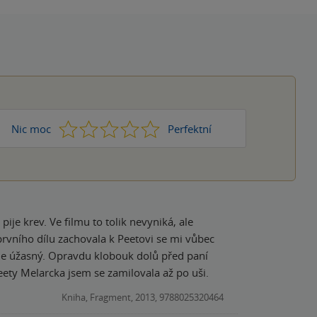
1
2
3
4
5
Nic moc
Perfektní
je krev. Ve filmu to tolik nevyniká, ale
prvního dílu zachovala k Peetovi se mi vůbec
filmového) Peety Melarcka jsem se zamilovala až po uši.
Kniha, Fragment, 2013, 9788025320464