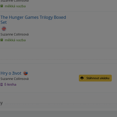
Suzanne Collinsová
měkká vazba
The Hunger Games Trilogy Boxed
Set
Suzanne Collinsová
měkká vazba
Hry o život
Stáhnout ukázku
Suzanne Collinsová
E-kniha
hy