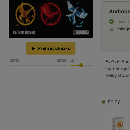
Audiokn
Ihned k
Kniha j
Přehrát ukázku
00:00
00:00
POZOR! Audio
znamená jist
reality show 
Knihy