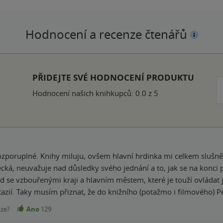
Hodnocení a recenze čtenářů
ček
PŘIDEJTE SVÉ HODNOCENÍ PRODUKTU
Hodnocení našich knihkupců: 0.0 z 5
poruplné. Knihy miluju, ovšem hlavní hrdinka mi celkem slušně pi
ecká, neuvažuje nad důsledky svého jednání a to, jak se na konci 
Collinsovou a její fantazií. Taky musím přiznat, že do knižního (potažmo i 
nze?
Ano
129