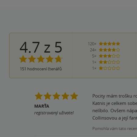
4.7
z
5
120×
5 hvězdi
24×
4 hvězdičky
5×
3 hvězdičky
1×
2 hvězdičky
1×
151
hodnocení čtenářů
1 hvezdička
Pocity mám trošku roz
Katnis je celkem sob
MARŤA
nelíbilo. Ovšem nápad se vzbouřenými kraji a hlavním městem, které je touží ovládat je úžasný. Opravdu klobouk dolů před paní
registrovaný uživatel
Pomohla vám tato rece