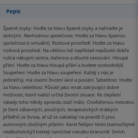
Popis
Špatné zvyky: Hoďte za hlavu špatné zvyky a nahraďte je
dobrými. Nevhodnou společnost: Hoďte za hlavu špatnou
společnost (i virtuální). Riziková prostředí: Hoďte za hlavu
riziková prostředí. Na většinu lidí například nepůsobí dobře
rušná nákupní centra, tlačenice a dlouhé cestování. Hloupá
přání: Hoďte za hlavu hloupá přání a budete svobodnější.
Soupeření: Hoďte za hlavu soupeření. Každý z nás je
jedinečný, má vlastní životní úkol a poslání. Sebelítost: Hoďte
za hlavu sebelítost. Působí jako mrak zakrývající dobré
možnosti, které nabízí určitá životní situace. Ke zlepšení
nálady toho někdy opravdu stačí málo. Osvědčenou metodou
je čtení zábavných, poučných, terapeutických krátkých
příběhů ze života, ať už se zakládají na pravdě či jsou
autorovým zbožným přáním. Karel Nešpor tento (samozřejmě
nealkoholický!) koktejl namíchal vskutku bravurně. Smích