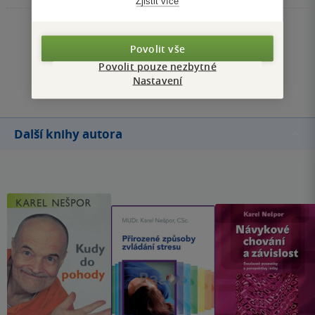
Zjistit více
životem... nejsem úplně zastáncem těchto knih, ne všechny
jsou kvalitní, u některých mám pocit, že jde o to zaplnit
Zobrazit všechna hodnocení
stránky nějakým obsahem, dát prodejný název. Karel
Povolit vše
Nešpor je pro mě záruka určité kvality textu, a především
Povolit pouze nezbytné
Přidat hodnocení
Nastavení
jeho vyváženosti (humor, vážné věci).
Další knihy autora