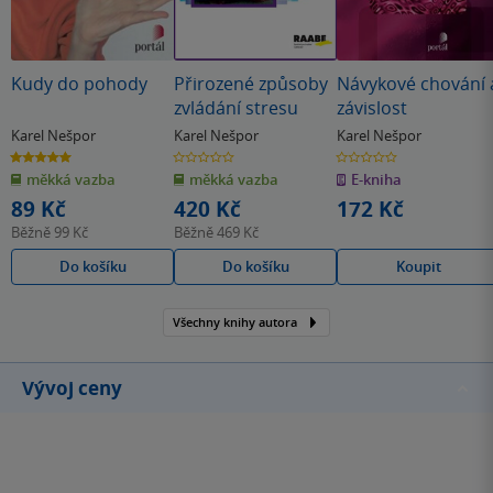
Kudy do pohody
Přirozené způsoby
Návykové chování 
zvládání stresu
závislost
Karel Nešpor
Karel Nešpor
Karel Nešpor
5.0
0.0
0.0
z
z
z
měkká vazba
měkká vazba
E-kniha
5
5
5
hvězdiček
hvězdiček
hvězdiček
89 Kč
420 Kč
172 Kč
Běžně
99 Kč
Běžně
469 Kč
Do košíku
Do košíku
Koupit
Všechny knihy autora
Vývoj ceny