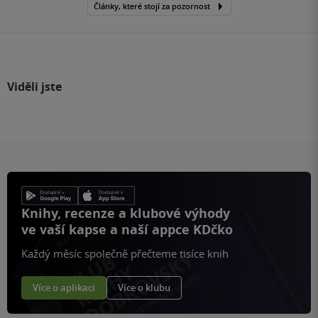
Články, které stojí za pozornost
Viděli jste
Knihy, recenze a klubové výhody
ve vaší kapse a naší appce KDčko
Každý měsíc společně přečteme tisíce knih
Více o aplikaci
Více o klubu