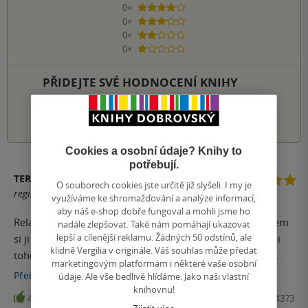
0×
4 hvězdičky
0×
3 hvězdičky
0×
2 hvězdičky
0×
1 hvezdička
PŘIDEJTE SVÉ HODNOCENÍ KNIHY
1
2
3
4
5
Cookies a osobní údaje? Knihy to
potřebují.
TEREZIE SKALICKÁ
O souborech cookies jste určitě již slyšeli. I my je
registrovaný uživatel
využíváme ke shromažďování a analýze informací,
aby náš e-shop dobře fungoval a mohli jsme ho
Relativní novinka, krátce na pultu knihkupců, musela jsem
nadále zlepšovat. Také nám pomáhají ukazovat
lepší a cílenější reklamu. Žádných 50 odstínů, ale
si ji pořídit na základě zkušenosti s předchozími knihami
klidně Vergilia v originále. Váš souhlas může předat
tohoto autora. Přečetla jsem ji velmi rychle, tak jako ty
marketingovým platformám i některé vaše osobní
předchozí se čte velmi snadno. Jasné, zdánlivě podobných
Přečíst
více
údaje. Ale vše bedlivě hlídáme. Jako naši vlastní
knih vychází a již vyšlo spoustu. Duševní hygiena, jóga,
knihovnu!
4
Kniha, PORTÁL, 2018, 9788026214373
relaxace, posílení schopnosti vyrovnat se s každodenním