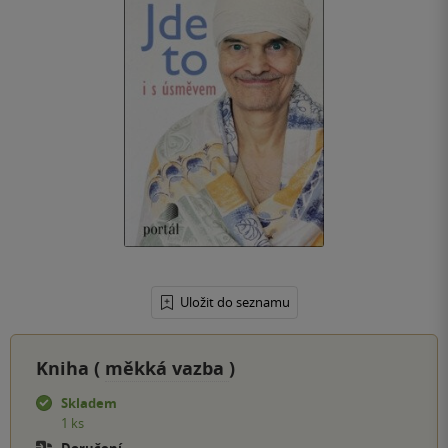
Uložit do seznamu
Kniha (
měkká vazba
)
Skladem
1 ks
Doručení