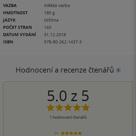
VAZBA
měkká vazba
HMOTNOST
180 g
JAZYK
čeština
POČET STRAN
160
DATUM VYDÁNÍ
31.12.2018
ISBN
978-80-262-1437-3
Hodnocení a recenze čtenářů
5.0
z
5
1
hodnocení čtenářů
1×
5 hvězdiček