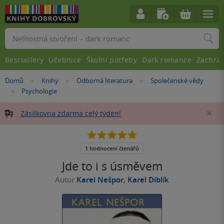
Vyhledávání
Bestsellery
Učebnice
Školní potřeby
Dark romance
Zachra
Nacházíte
Domů
Knihy
Odborná literatura
Společenské vědy
»
»
»
se
Psychologie
»
zde:
Zásilkovna zdarma celý týden!
Za
5.0
z
5
1 hodnocení čtenářů
hvězdiček
Jde to i s úsměvem
Autor
Karel Nešpor
,
Karel Diblík