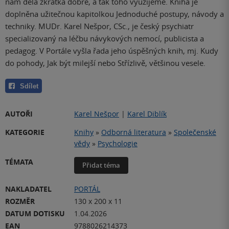
nám dělá zkrátka dobře, a tak toho využijeme. Kniha je
doplněna užitečnou kapitolkou Jednoduché postupy, návody a
techniky. MUDr. Karel Nešpor, CSc., je český psychiatr
specializovaný na léčbu návykových nemocí, publicista a
pedagog. V Portále vyšla řada jeho úspěšných knih, mj. Kudy
do pohody, Jak být milejší nebo Střízlivě, většinou vesele.
Sdílet
AUTOŘI
Karel Nešpor
|
Karel Diblík
KATEGORIE
Knihy
»
Odborná literatura
»
Společenské
vědy
»
Psychologie
TÉMATA
Přidat téma
NAKLADATEL
PORTÁL
ROZMĚR
130 x 200 x 11
DATUM DOTISKU
1.04.2026
EAN
9788026214373