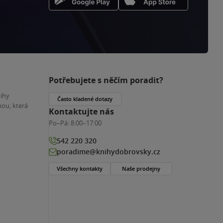
Potřebujete s něčím poradit?
nihy
Často kladené dotazy
ou, která
Kontaktujte nás
Po–Pá:
8:00–17:00
542 220 320
poradime@knihydobrovsky.cz
Všechny kontakty
Naše prodejny