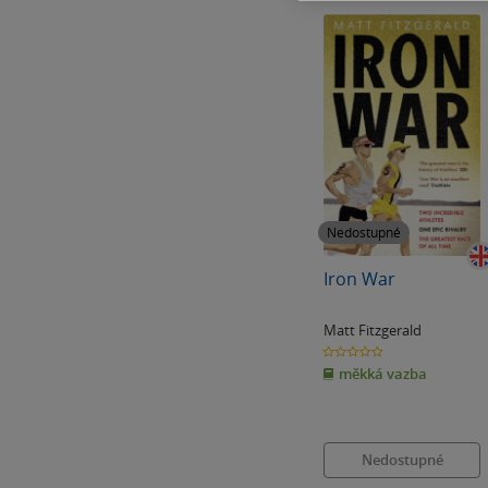
Nedostupné
Iron War
Matt Fitzgerald
0.0
z
měkká vazba
5
hvězdiček
Nedostupné