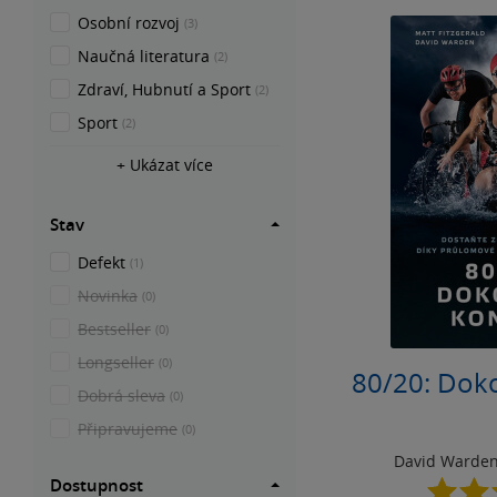
Osobní rozvoj
(3)
Naučná literatura
(2)
Zdraví, Hubnutí a Sport
(2)
Sport
(2)
+ Ukázat více
Stav
Defekt
(1)
Novinka
(0)
Bestseller
(0)
Longseller
(0)
80/20: Dok
Dobrá sleva
(0)
Připravujeme
(0)
David Warde
Dostupnost