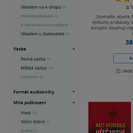
Skladem na e-shopu
E
(4)
Předobjednávka
Zpomalte, abyste b
(0)
výzkumy prokázaly, ž
K odebrání na prodejně
disciplín dosahují ne
Skladem u dodavatele
(2)
38
Vazba
K
Pevná vazba
(3)
Měkká vazba
(10)
Uloži
Leporelo
(0)
Formát audioknihy
Míra poškození
Nový
(15)
Velmi dobrý
(1)
Dobrý
(0)