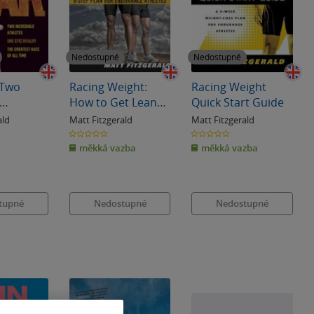
Nedostupné
Nedostupné
 Two
Racing Weight:
Racing Weight
How to Get Lean
Quick Start Guide
One Epic
for Peak
ald
Matt Fitzgerald
Matt Fitzgerald
he
Performance
0.0
0.0
z
z
Race of
měkká vazba
měkká vazba
5
5
hvězdiček
hvězdiček
tupné
Nedostupné
Nedostupné