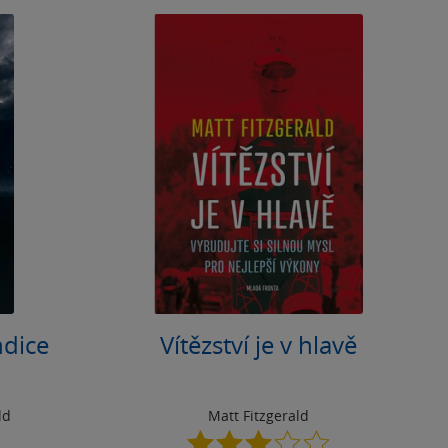
ndice
Vítězství je v hlavě
ld
Matt Fitzgerald
3.0