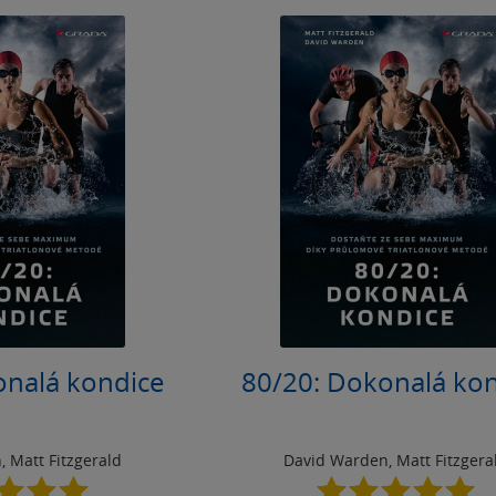
onalá kondice
80/20: Dokonalá ko
n
,
Matt Fitzgerald
David Warden
,
Matt Fitzgera
5.0
5.0