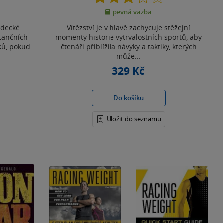
z
pevná vazba
5
hvězdiček
ědecké
Vítězství je v hlavě zachycuje stěžejní
stančních
momenty historie vytrvalostních sportů, aby
dků, pokud
čtenáři přiblížila návyky a taktiky, kterých
může...
329 Kč
Do košíku
Uložit do seznamu