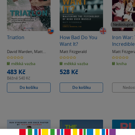
Nedostupné
Triatlon
How Bad Do You
Iron War:
Want It?
Incredible
Athletes. 
David Warden
,
Matt
Matt Fitzgerald
Matt Fitzger
Rivalry. T
Fitzgerald
0.0
0.0
0.0
z
z
z
Greatest 
měkká vazba
měkká vazba
kniha
5
5
5
hvězdiček
hvězdiček
hvězdiček
All Time
483 Kč
528 Kč
Běžně
540 Kč
Do košíku
Do košíku
Nedos