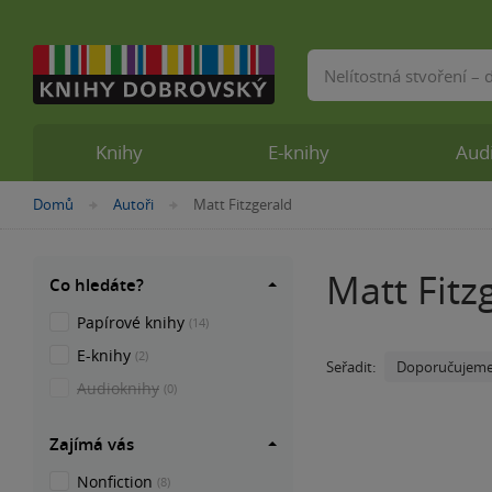
Vyhledávání
Knihy
E-knihy
Aud
Nacházíte
Domů
Autoři
Matt Fitzgerald
»
»
se
zde:
Matt Fitz
Co hledáte?
Papírové knihy
(14)
E-knihy
(2)
Doporučujem
Seřadit:
Audioknihy
(0)
Zajímá vás
Nonfiction
(8)