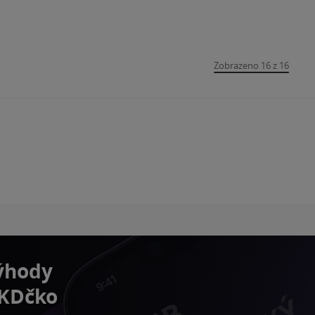
Zobrazeno 16 z 16
výhody
 KDčko