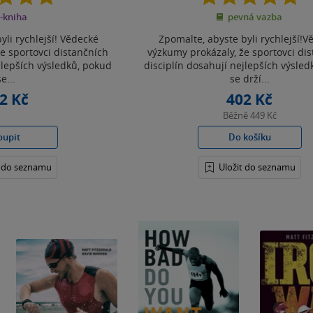
z
z
-kniha
pevná vazba
5
5
hvězdiček
hvězdiček
yli rychlejší! Vědecké
Zpomalte, abyste byli rychlejší!V
e sportovci distančních
výzkumy prokázaly, že sportovci di
jlepších výsledků, pokud
disciplín dosahují nejlepších výsle
se...
se drží...
2 Kč
402 Kč
Běžně
449 Kč
oupit
Do košíku
t do seznamu
Uložit do seznamu