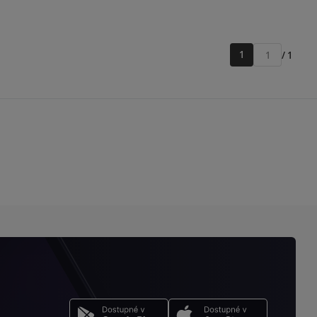
1
/ 1
Přejít
na
stránku