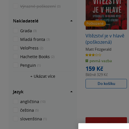
Výrazné poškození
(0)
Nakladatelé
Poškozené
Grada
(3)
Vítězství je v hlavě
Mladá fronta
(3)
(poškozená)
VeloPress
(2)
Matt Fitzgerald
3.0
Hachette Books
(2)
z
pevná vazba
5
hvězdiček
Penguin
(1)
159 Kč
Běžně
329 Kč
+ Ukázat více
Do košíku
Jazyk
angličtina
(10)
čeština
(5)
slovenština
(1)