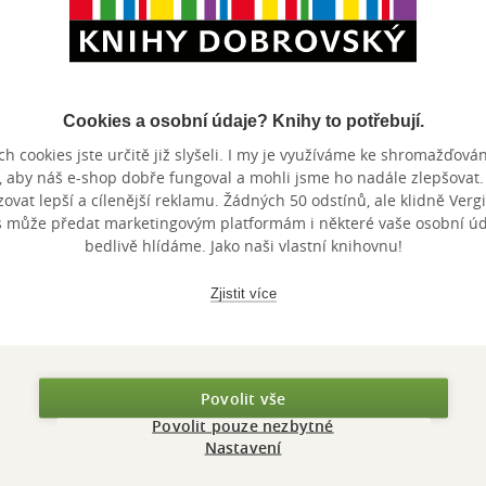
Cookies a osobní údaje? Knihy to potřebují.
h cookies jste určitě již slyšeli. I my je využíváme ke shromažďován
Nedostupné
Nedostupné
Nedostupné
, aby náš e-shop dobře fungoval a mohli jsme ho nadále zlepšovat
vat lepší a cílenější reklamu. Žádných 50 odstínů, ale klidně Vergil
80/20 Running
The Endurance
Run Like 
s může předat marketingovým platformám i některé vaše osobní úda
Diet
(Even If Yo
bedlivě hlídáme. Jako naši vlastní knihovnu!
Slow)
Matt Fitzgerald
Matt Fitzgerald
Matt Fitzger
Rosario
0.0
0.0
0.0
z
z
z
Zjistit více
měkká vazba
měkká vazba
měkká va
5
5
5
hvězdiček
hvězdiček
hvězdiček
Nedostupné
Nedostupné
Nedos
Povolit vše
Povolit pouze nezbytné
Nastavení