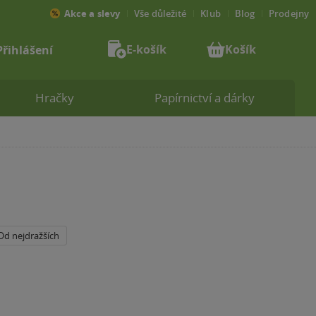
Akce a slevy
Vše důležité
Klub
Blog
Prodejny
E-košík
Košík
Přihlášení
Hračky
Papírnictví a dárky
Od nejdražších