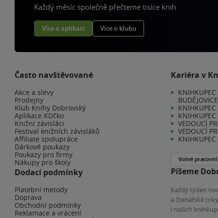
Každý měsíc společně přečteme tisíce knih
Více o aplikaci
Více o klubu
Často navštěvované
Kariéra v K
Akce a slevy
KNIHKUPEC 
Prodejny
BUDĚJOVIC
Klub Knihy Dobrovský
KNIHKUPEC -
Aplikace KDčko
KNIHKUPEC 
Knižní závisláci
VEDOUCÍ PR
Festival knižních závisláků
VEDOUCÍ PR
Affiliate spolupráce
KNIHKUPEC 
Dárkové poukazy
Poukazy pro firmy
Volné pracovní
Nákupy pro školy
Píšeme Dobr
Dodací podmínky
Platební metody
Každý týden nov
Doprava
a čtenářské tri
Obchodní podmínky
i našich knihkup
Reklamace a vrácení