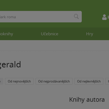
ioknihy
Učebnice
Hry
gerald
e
Od nejnovějších
Od nejprodávanějších
Od nejlevnějších
Knihy autora