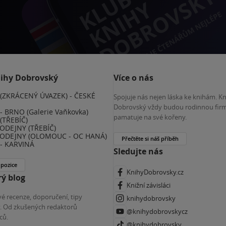
nihy Dobrovský
Více o nás
(ZKRÁCENÝ ÚVAZEK) - ČESKÉ
Spojuje nás nejen láska ke knihám. K
E
Dobrovský vždy budou rodinnou firm
 BRNO (Galerie Vaňkovka)
pamatuje na své kořeny.
(TŘEBÍČ)
ODEJNY (TŘEBÍČ)
ODEJNY (OLOMOUC - OC HANÁ)
Přečtěte si náš příběh
- KARVINÁ
Sledujte nás
 pozice
KnihyDobrovsky.cz
ý blog
Knižní závisláci
é recenze, doporučení, tipy
knihydobrovsky
ky. Od zkušených redaktorů
@knihydobrovskycz
ců.
@knihydobrovsky