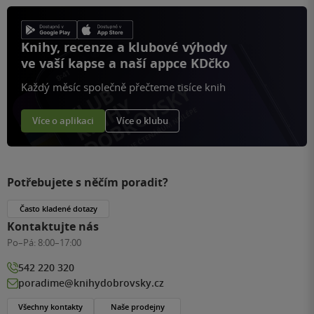
Knihy, recenze a klubové výhody
ve vaší kapse a naší appce KDčko
Každý měsíc společně přečteme tisíce knih
Více o aplikaci
Více o klubu
Potřebujete s něčím poradit?
Často kladené dotazy
Kontaktujte nás
Po–Pá:
8:00–17:00
542 220 320
poradime@knihydobrovsky.cz
Všechny kontakty
Naše prodejny