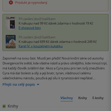
Produkt je vyprodaný.
Při zaslání zboží balíčkem
K nákupu nad 99 Kč
dárek zdarma
v hodnotě 19 Kč
E-shopové listy
Při zaslání zboží balíčkem
K nákupu nad 699 Kč
dárek zdarma
v hodnotě 249 Kč
Karel IV. v kouzelném kukátku
Zapomeň na svou čest. Musíš jen přežít! Nová knižní série od autorky
Divergence.Ve světě, kde vládne násilí a právo silnějšího, kde mnozí trpí,
má každý člověk zvláštní dar. Akos a Cyra jsou pro ten svůj zneužíváni.
Cyra má dar bolesti a síly a její bratr, tyran, vládnoucí celému
válečnickému národu, používá její sílu k tyranizování nepřátel.…
Přejít na celý popis
Všechny
Knihy
E-knihy
Knihy