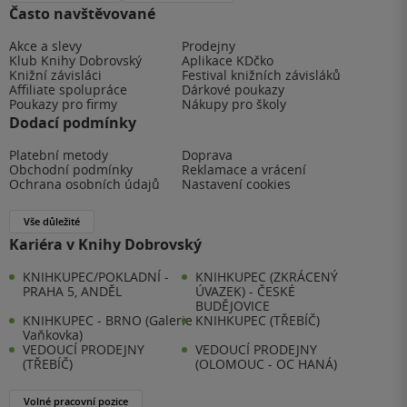
Často navštěvované
Akce a slevy
Prodejny
Klub Knihy Dobrovský
Aplikace KDčko
Knižní závisláci
Festival knižních závisláků
Affiliate spolupráce
Dárkové poukazy
Poukazy pro firmy
Nákupy pro školy
Dodací podmínky
Platební metody
Doprava
Obchodní podmínky
Reklamace a vrácení
Ochrana osobních údajů
Nastavení cookies
Vše důležité
Kariéra v Knihy Dobrovský
KNIHKUPEC/POKLADNÍ -
KNIHKUPEC (ZKRÁCENÝ
PRAHA 5, ANDĚL
ÚVAZEK) - ČESKÉ
BUDĚJOVICE
KNIHKUPEC - BRNO (Galerie
KNIHKUPEC (TŘEBÍČ)
Vaňkovka)
VEDOUCÍ PRODEJNY
VEDOUCÍ PRODEJNY
(TŘEBÍČ)
(OLOMOUC - OC HANÁ)
Volné pracovní pozice