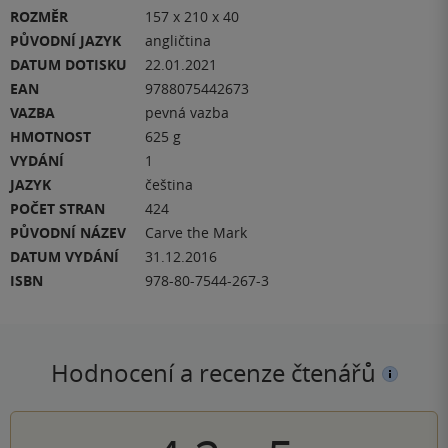
ROZMĚR
157 x 210 x 40
PŮVODNÍ JAZYK
angličtina
DATUM DOTISKU
22.01.2021
EAN
9788075442673
VAZBA
pevná vazba
HMOTNOST
625 g
VYDÁNÍ
1
JAZYK
čeština
POČET STRAN
424
PŮVODNÍ NÁZEV
Carve the Mark
DATUM VYDÁNÍ
31.12.2016
ISBN
978-80-7544-267-3
Hodnocení a recenze čtenářů