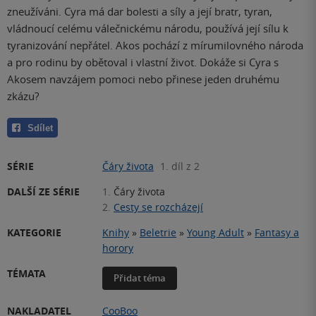
zneužíváni. Cyra má dar bolesti a síly a její bratr, tyran,
vládnoucí celému válečnickému národu, používá její sílu k
tyranizování nepřátel. Akos pochází z mírumilovného národa
a pro rodinu by obětoval i vlastní život. Dokáže si Cyra s
Akosem navzájem pomoci nebo přinese jeden druhému
zkázu?
Sdílet
SÉRIE
Čáry života
1. díl z 2
DALŠÍ ZE SÉRIE
1.
Čáry života
2.
Cesty se rozcházejí
KATEGORIE
Knihy
»
Beletrie
»
Young Adult
»
Fantasy a
horory
TÉMATA
Přidat téma
NAKLADATEL
CooBoo