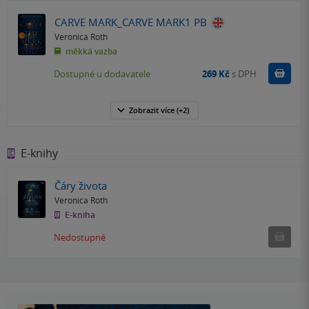
CARVE MARK_CARVE MARK1 PB
Veronica Roth
měkká vazba
Do k
Dostupné u dodavatele
269 Kč
s DPH
Zobrazit
více
(+2)
E-knihy
Čáry života
Veronica Roth
E-kniha
Nedostu
Nedostupné