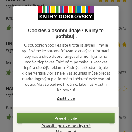
registrovaný uživatel
Knížka mě mile překvapila.Moc se těším na další díl.
104
Kniha, CooBoo, 2016, 9788075442673
Cookies a osobní údaje? Knihy to
potřebují.
UNDYING
O souborech cookies jste určitě již slyšeli. I my je
registrovaný uživatel
využíváme ke shromažďování a analýze informací,
aby náš e-shop dobře fungoval a mohli jsme ho
nadále zlepšovat. Také nám pomáhají ukazovat
Moc se mi líbilo
lepší a cílenější reklamu. Žádných 50 odstínů, ale
klidně Vergilia v originále. Váš souhlas může předat
104
Kniha, CooBoo, 2016, 9788075442673
marketingovým platformám i některé vaše osobní
údaje. Ale vše bedlivě hlídáme. Jako naši vlastní
HAN
knihovnu!
registrovaný uživatel
Zjistit více
Kniha je bez děje.
98
Kniha, CooBoo, 2016, 9788075442673
Povolit vše
Povolit pouze nezbytné
Nastavení