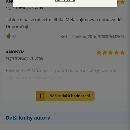
ANONYM
registrovaný uživatel
Tahle kniha se mi velmi líbila. Měla zajímavý a uputavý děj.
Doporučuji
97
Kniha, CooBoo, 2016, 9788075442673
ANONYM
registrovaný uživatel
Best kniha!!! Můžu ji číst pořád dokola a stále je pro mě
napínavá a prostě úžasná! ♥
84
Kniha, CooBoo, 2016, 9788075442673
Načíst další hodnocení
Další knihy autora