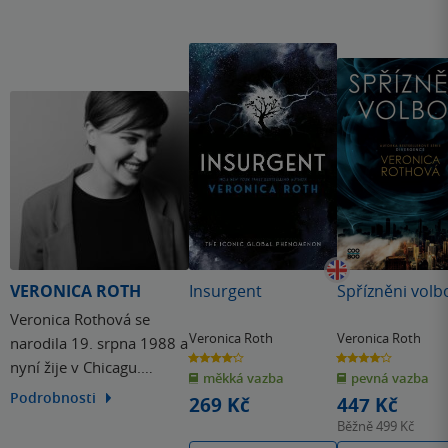
VERONICA ROTH
Insurgent
Spřízněni volb
Veronica Rothová se
Veronica Roth
Veronica Roth
narodila 19. srpna 1988 a
4.2
4.1
nyní žije v Chicagu.
z
z
měkká vazba
pevná vazba
5
5
hvězdiček
hvězdiček
Proslula především svou
Podrobnosti
269 Kč
447 Kč
úspěšnou trilogií
Běžně
499 Kč
Divergence se