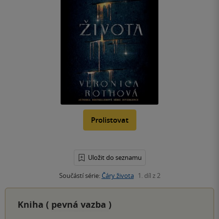
Prolistovat
Uložit do seznamu
Součástí série:
Čáry života
1. díl z 2
Kniha (
pevná vazba
)