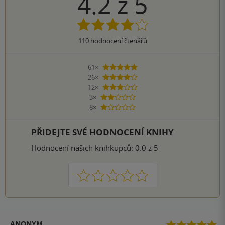
4.2
z
5
110
hodnocení čtenářů
61×
5 hvězdiček
26×
4 hvězdičky
12×
3 hvězdičky
3×
2 hvězdičky
8×
1 hvezdička
PŘIDEJTE SVÉ HODNOCENÍ KNIHY
Hodnocení našich knihkupců: 0.0 z 5
1
2
3
4
5
ANONYM