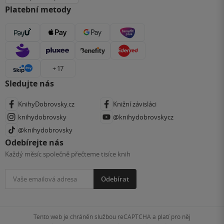
Platební metody
+ 17
Sledujte nás
KnihyDobrovsky.cz
Knižní závisláci
knihydobrovsky
@knihydobrovskycz
@knihydobrovsky
Odebírejte nás
Každý měsíc společně přečteme tisíce knih
Odebírat
Tento web je chráněn službou reCAPTCHA a platí pro něj