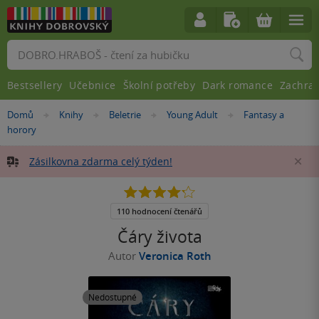
Vyhledávání
Bestsellery
Učebnice
Školní potřeby
Dark romance
Zachra
Nacházíte
Domů
Knihy
Beletrie
Young Adult
Fantasy a
»
»
»
»
se
horory
zde:
Zásilkovna zdarma celý týden!
Za
4.2
z
5
110 hodnocení čtenářů
hvězdiček
Čáry života
Autor
Veronica Roth
Nedostupné