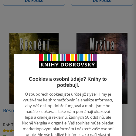
Do košíku
Do košíku
Cookies a osobní údaje? Knihy to
potřebují.
O souborech cookies jste určitě již slyšeli. I my je
Nedostupné
využíváme ke shromažďování a analýze informací,
aby náš e-shop dobře fungoval a mohli jsme ho
Běsnění
Mršina
nadále zlepšovat. Také nám pomáhají ukazovat
lepší a cílenější reklamu. Žádných 50 odstínů, ale
klidně Vergilia v originále. Váš souhlas může předat
Rob Thurman
Rob Thurman
marketingovým platformám i některé vaše osobní
4.0
4.0
z
z
údaje. Ale vše bedlivě hlídáme. Jako naši vlastní