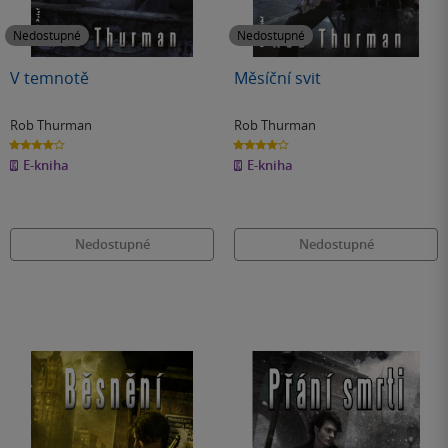
Nedostupné
Nedostupné
V temnotě
Měsíční svit
Rob Thurman
Rob Thurman
4.0
4.0
z
z
E-kniha
E-kniha
5
5
hvězdiček
hvězdiček
Nedostupné
Nedostupné