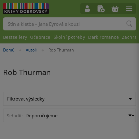
Vyhledávání
Bestsellery
Učebnice
Školní potřeby
Dark romance
Zachra
Nacházíte
Domů
Autoři
Rob Thurman
»
»
se
zde:
Rob Thurman
Filtrovat výsledky
Seřadit: