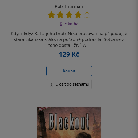
Rob Thurman
4.0
z
E-kniha
5
hvězdiček
Kdysi, když Kal a jeho bratr Niko pracovali na případu, je
stará cikánská královna pořádně podrazila. Sotva se z
toho dostali živí. A...
129 Kč
Koupit
Uložit do seznamu