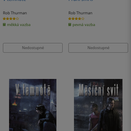
Rob Thurman
Rob Thurman
4.0
4.0
z
z
měkká vazba
pevná vazba
5
5
hvězdiček
hvězdiček
Nedostupné
Nedostupné