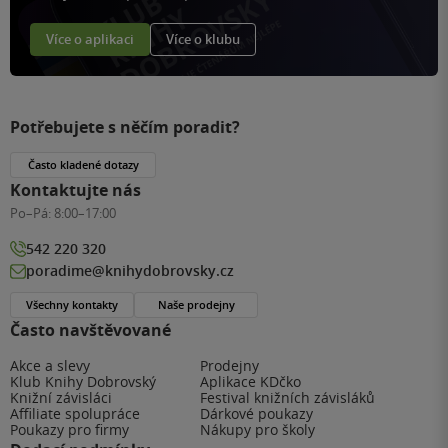
Více o aplikaci
Více o klubu
Potřebujete s něčím poradit?
Často kladené dotazy
Kontaktujte nás
Po–Pá:
8:00–17:00
542 220 320
poradime@knihydobrovsky.cz
Všechny kontakty
Naše prodejny
Často navštěvované
Akce a slevy
Prodejny
Klub Knihy Dobrovský
Aplikace KDčko
Knižní závisláci
Festival knižních závisláků
Affiliate spolupráce
Dárkové poukazy
Poukazy pro firmy
Nákupy pro školy