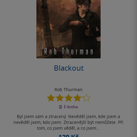
Blackout
Rob Thurman
4.2
z
E-kniha
5
hvězdiček
Byl jsem sám a ztracený. Nevěděl jsem, kde jsem a
nevěděl jsem, kdo jsem. Ztracenější být nemůžete. Při
tom, co jsem věděl, a co jsem...