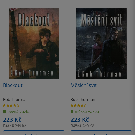
Blackout
Měsíční svit
Rob Thurman
Rob Thurman
4.2
4.0
z
z
pevná vazba
měkká vazba
5
5
hvězdiček
hvězdiček
223 Kč
223 Kč
Běžně
249 Kč
Běžně
249 Kč