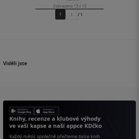
Zobrazeno 13 z 13
1
/ 1
Přejít
na
stránku
Viděli jste
Knihy, recenze a klubové výhody
ve vaší kapse a naší appce KDčko
Každý měsíc společně přečteme tisíce knih