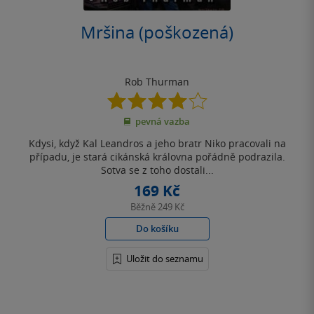
Mršina (poškozená)
Rob Thurman
4.0
z
pevná vazba
5
hvězdiček
Kdysi, když Kal Leandros a jeho bratr Niko pracovali na
případu, je stará cikánská královna pořádně podrazila.
Sotva se z toho dostali...
169 Kč
Běžně
249 Kč
Do košíku
Uložit do seznamu