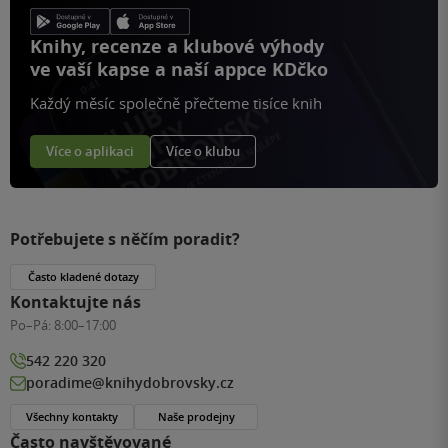
Knihy, recenze a klubové výhody
ve vaší kapse a naší appce KDčko
Každý měsíc společně přečteme tisíce knih
Více o aplikaci
Více o klubu
Potřebujete s něčím poradit?
Často kladené dotazy
Kontaktujte nás
Po–Pá:
8:00–17:00
542 220 320
poradime@knihydobrovsky.cz
Všechny kontakty
Naše prodejny
Často navštěvované