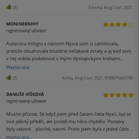
26
E-kniha, King Cool, 2021,
MONINEKNIHY
registrovaný uživatel
Autorovu trilógiu s názvom Nyxia som si zamilovala,
pretože obsahovala brutálne nečakané zvraty a aj keď som
v nej videla podobnosť s inými dystopickými knihami,
pôsobila na mňa veľmi originálne. Vládci popela teda boli
Přečíst
více
pre mňa povinná jazda, pretože keď si raz od nejakého
25
Kniha, King Cool, 2021, 9788076425798
autora niečo zamilujem, automaticky siaham aj po jeho
ďalšej tvorbe. Priznám sa však, že som mala trochu strach,
DANUŠE VÍŠKOVÁ
či ma úvod do jeho novej série nesklame, predsa len Nyxia
registrovaný uživatel
nastavila latku vysoko. Vládci popela ale prekonali moje
očakávania a ja sa musím priznať, že ma zaujali ešte viac,
Musím přiznat, že když jsem před časem četla Nyxii, byl to
ako samotná (mnou donekonečna ospevovaná) Nyxia.
sice pěkný příběh, ale prostě mu něco chybělo. Postavy
Príbeh je vyrozprávaný z pohľadu troch postáv. Každá
byly takové... ploché, naivní. Proto jsem byla z jedné části
postava pochádza z iného prostredia a má inú motiváciu k
zvědavá a z druhé trochu skeptická, když jsem se do
Přečíst
více