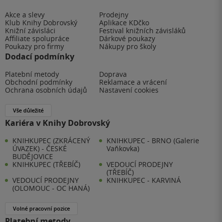
Akce a slevy
Prodejny
Klub Knihy Dobrovský
Aplikace KDčko
Knižní závisláci
Festival knižních závisláků
Affiliate spolupráce
Dárkové poukazy
Poukazy pro firmy
Nákupy pro školy
Dodací podmínky
Platební metody
Doprava
Obchodní podmínky
Reklamace a vrácení
Ochrana osobních údajů
Nastavení cookies
Vše důležité
Kariéra v Knihy Dobrovský
KNIHKUPEC (ZKRÁCENÝ
KNIHKUPEC - BRNO (Galerie
ÚVAZEK) - ČESKÉ
Vaňkovka)
BUDĚJOVICE
KNIHKUPEC (TŘEBÍČ)
VEDOUCÍ PRODEJNY
(TŘEBÍČ)
VEDOUCÍ PRODEJNY
KNIHKUPEC - KARVINÁ
(OLOMOUC - OC HANÁ)
Volné pracovní pozice
Platební metody