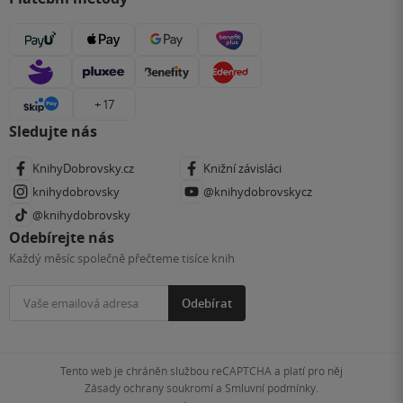
+ 17
Sledujte nás
KnihyDobrovsky.cz
Knižní závisláci
knihydobrovsky
@knihydobrovskycz
@knihydobrovsky
Odebírejte nás
Každý měsíc společně přečteme tisíce knih
Odebírat
Tento web je chráněn službou reCAPTCHA a platí pro něj
Zásady ochrany soukromí
a
Smluvní podmínky
.