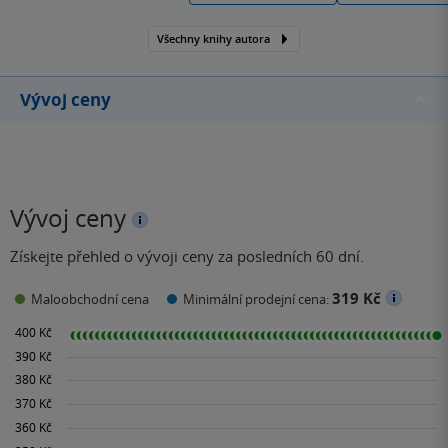
rodinného vypravěče.
Všechny knihy autora
Užíval si ji natolik, že se
rozhodl zasvětit svá
studijní léta…
Vývoj ceny
Vývoj ceny
Získejte přehled o vývoji ceny za posledních 60 dní.
319 Kč
Maloobchodní cena
Minimální prodejní cena: