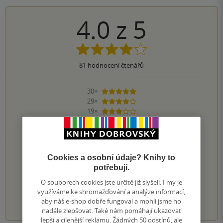
4.0
z
5
81
hodnocení čtenářů
30×
5 hvězdiček
29×
4 hvězdičky
19×
3 hvězdičky
2×
2 hvězdičky
1×
1 hvezdička
PŘIDEJTE SVÉ HODNOCENÍ KNIHY
Cookies a osobní údaje? Knihy to
potřebují.
Hodnocení našich knihkupců: 5.0 z 5
O souborech cookies jste určitě již slyšeli. I my je
využíváme ke shromažďování a analýze informací,
1
2
3
4
5
aby náš e-shop dobře fungoval a mohli jsme ho
nadále zlepšovat. Také nám pomáhají ukazovat
lepší a cílenější reklamu. Žádných 50 odstínů, ale