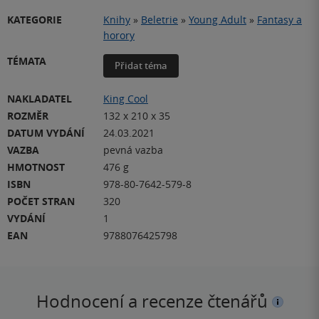
KATEGORIE
Knihy
»
Beletrie
»
Young Adult
»
Fantasy a
horory
TÉMATA
Přidat téma
NAKLADATEL
King Cool
ROZMĚR
132 x 210 x 35
DATUM VYDÁNÍ
24.03.2021
VAZBA
pevná vazba
HMOTNOST
476 g
ISBN
978-80-7642-579-8
POČET STRAN
320
VYDÁNÍ
1
EAN
9788076425798
Hodnocení a recenze čtenářů