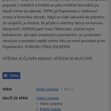
poprask v médiích a Imelda se jako miláček fanoušků po
hlavě vrhne do závodu. PIPPA je Popeliánka z vládnoucí
vrstvy a favoritka závodu. Když se však zakouká do jednoho
ze soupeřů, je možné, že přijde o všechny šance na korunu
šampionů. ADRIAN patří mezi Táhloruké, známé svým
bohatstvím, ale také zmařenými povstáními. Je symbolem
revoluce a poslední nadějí svého lidu na nové povstání proti
Popeliánům. KORUNU ZÍSKÁ JEN JEDEN.
VÍTĚZEM SE ČLOVĚK NERODÍ, VÍTĚZEM SE MUSÍ STÁT.
Sdílet
SÉRIE
Vládci popela
1. díl z 2
DALŠÍ ZE SÉRIE
Vládci popela
1.
Vládci popela
2.
Krevní pouto