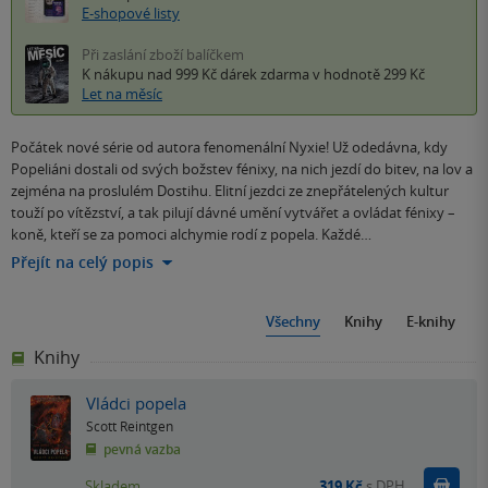
E-shopové listy
Při zaslání zboží balíčkem
K nákupu nad 999 Kč
dárek zdarma
v hodnotě 299 Kč
Let na měsíc
Počátek nové série od autora fenomenální Nyxie! Už odedávna, kdy
Popeliáni dostali od svých božstev fénixy, na nich jezdí do bitev, na lov a
zejména na proslulém Dostihu. Elitní jezdci ze znepřátelených kultur
touží po vítězství, a tak pilují dávné umění vytvářet a ovládat fénixy –
koně, kteří se za pomoci alchymie rodí z popela. Každé…
Přejít na celý popis
Všechny
Knihy
E-knihy
Knihy
Vládci popela
Scott Reintgen
pevná vazba
Do k
Skladem
319 Kč
s DPH