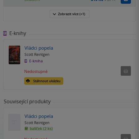
Zobrazit
více
(+1)
E-knihy
Vládci popela
Scott Reintgen
E-kniha
Nedostu
Nedostupné
Stáhnout ukázku
Související produkty
Vládci popela
Scott Reintgen
balíček (2 ks)
Ned