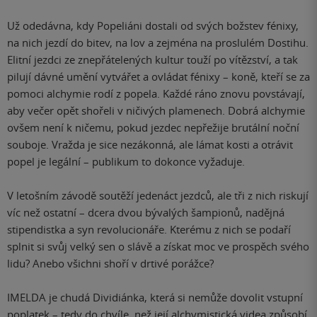
Už odedávna, kdy Popeliáni dostali od svých božstev fénixy,
na nich jezdí do bitev, na lov a zejména na proslulém Dostihu.
Elitní jezdci ze znepřátelených kultur touží po vítězství, a tak
pilují dávné umění vytvářet a ovládat fénixy – koně, kteří se za
pomoci alchymie rodí z popela. Každé ráno znovu povstávají,
aby večer opět shořeli v ničivých plamenech. Dobrá alchymie
ovšem není k ničemu, pokud jezdec nepřežije brutální noční
souboje. Vražda je sice nezákonná, ale lámat kosti a otrávit
popel je legální – publikum to dokonce vyžaduje.
V letošním závodě soutěží jedenáct jezdců, ale tři z nich riskují
víc než ostatní – dcera dvou bývalých šampionů, nadějná
stipendistka a syn revolucionáře. Kterému z nich se podaří
splnit si svůj velký sen o slávě a získat moc ve prospěch svého
lidu? Anebo všichni shoří v drtivé porážce?
IMELDA je chudá Dividiánka, která si nemůže dovolit vstupní
poplatek – tedy do chvíle, než její alchymistická videa způsobí