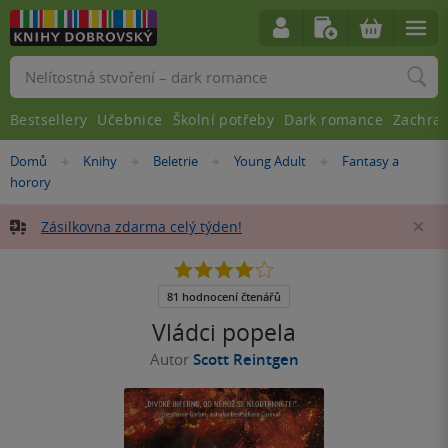
Vyhledávání
Bestsellery
Učebnice
Školní potřeby
Dark romance
Zachra
Nacházíte
Domů
Knihy
Beletrie
Young Adult
Fantasy a
»
»
»
»
se
horory
zde:
Zásilkovna zdarma celý týden!
Za
4.0
z
5
81 hodnocení čtenářů
hvězdiček
Vládci popela
Autor
Scott Reintgen