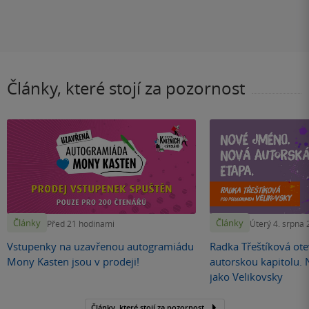
Články, které stojí za pozornost
Články
Články
Před 21 hodinami
Úterý 4. srpna
Vstupenky na uzavřenou autogramiádu
Radka Třeštíková otev
Mony Kasten jsou v prodeji!
autorskou kapitolu.
jako Velikovsky
Články, které stojí za pozornost