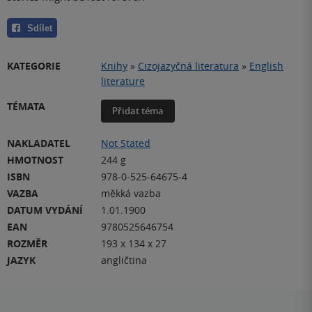
Sdílet
KATEGORIE
Knihy
»
Cizojazyčná literatura
»
English
literature
TÉMATA
Přidat téma
NAKLADATEL
Not Stated
HMOTNOST
244 g
ISBN
978-0-525-64675-4
VAZBA
měkká vazba
DATUM VYDÁNÍ
1.01.1900
EAN
9780525646754
ROZMĚR
193 x 134 x 27
JAZYK
angličtina