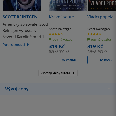
SCOTT REINTGEN
Krevní pouto
Vládci popela
Americký spisovatel Scott
Scott Reintgen
Scott Reintgen
Reintgen vyrůstal v
4.1
4.0
Severní Karolíně mezi 14
z
z
pevná vazba
pevná vazba
5
5
hvězdiček
hvězdiček
bratranci. Odjakživa byl
Podrobnosti
319 Kč
319 Kč
velkým snílkem, a tak
Běžně
399 Kč
Běžně
399 Kč
není divu, že se s
Do košíku
Do košíku
nadšením zhostil role
rodinného vypravěče.
Všechny knihy autora
Užíval si ji natolik, že se
rozhodl zasvětit svá
studijní léta…
Vývoj ceny