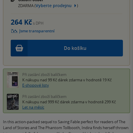
Vyberte prodejnu
ZDARMA (
)
264 Kč
s DPH
Jsme transparentní
Do košíku
Při zaslání zboží balíčkem
K nákupu nad 99 Kč
dárek zdarma
v hodnotě 19 Kč
E-shopové listy
Při zaslání zboží balíčkem
K nákupu nad 999 Kč
dárek zdarma
v hodnotě 299 Kč
Let na měsíc
In this action-packed sequel to Saving Fable perfect for readers of The
Land of Stories and The Phantom Tollbooth, Indira finds herself thrown