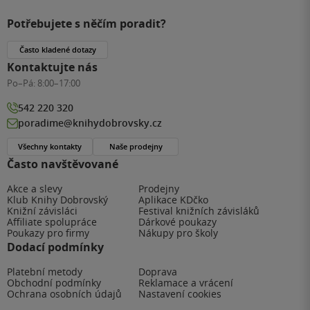
Potřebujete s něčím poradit?
Často kladené dotazy
Kontaktujte nás
Po–Pá:
8:00–17:00
542 220 320
poradime@knihydobrovsky.cz
Všechny kontakty
Naše prodejny
Často navštěvované
Akce a slevy
Prodejny
Klub Knihy Dobrovský
Aplikace KDčko
Knižní závisláci
Festival knižních závisláků
Affiliate spolupráce
Dárkové poukazy
Poukazy pro firmy
Nákupy pro školy
Dodací podmínky
Platební metody
Doprava
Obchodní podmínky
Reklamace a vrácení
Ochrana osobních údajů
Nastavení cookies