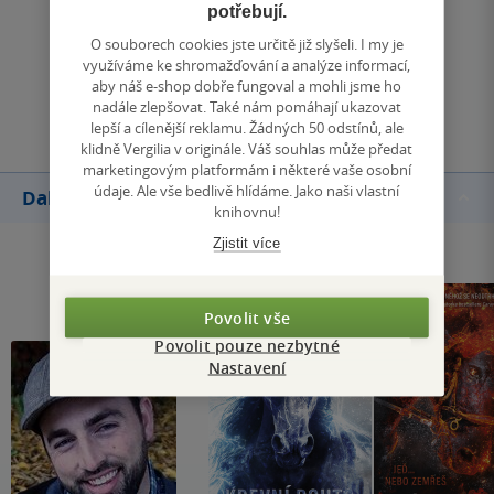
potřebují.
Zobrazit všechna hodnocení
O souborech cookies jste určitě již slyšeli. I my je
využíváme ke shromažďování a analýze informací,
aby náš e-shop dobře fungoval a mohli jsme ho
Přidat hodnocení
nadále zlepšovat. Také nám pomáhají ukazovat
lepší a cílenější reklamu. Žádných 50 odstínů, ale
klidně Vergilia v originále. Váš souhlas může předat
marketingovým platformám i některé vaše osobní
údaje. Ale vše bedlivě hlídáme. Jako naši vlastní
Další knihy autora
knihovnu!
Zjistit více
Povolit vše
Povolit pouze nezbytné
Nastavení