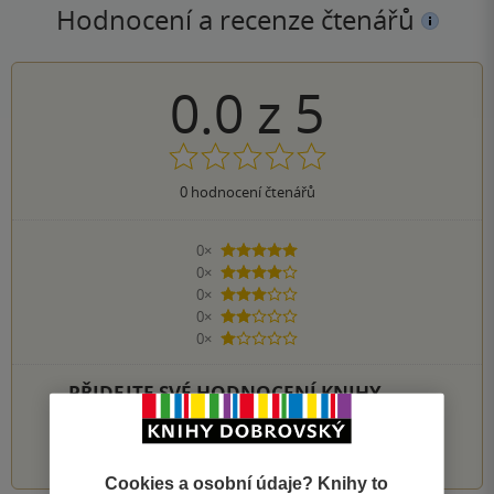
Hodnocení a recenze čtenářů
0.0
z
5
0
hodnocení čtenářů
0×
5 hvězdiček
0×
4 hvězdičky
0×
3 hvězdičky
0×
2 hvězdičky
0×
1 hvezdička
PŘIDEJTE SVÉ HODNOCENÍ KNIHY
1
2
3
4
5
Cookies a osobní údaje? Knihy to