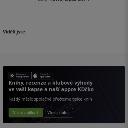
Viděli jste
Knihy, recenze a klubové výhody
ve vaší kapse a naší appce KDčko
Každý měsíc společně přečteme tisíce knih
Více o aplikaci
Více o klubu