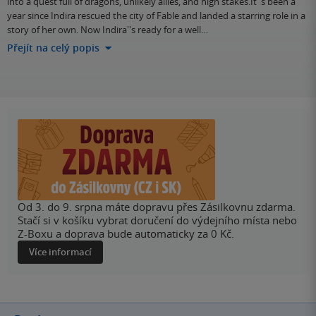
into a quest full of dragons, unlikely allies, and high stakes.It''s been a
year since Indira rescued the city of Fable and landed a starring role in a
story of her own. Now Indira''s ready for a well…
Přejít na celý popis
Od 3. do 9. srpna máte dopravu přes Zásilkovnu zdarma.
Stačí si v košíku vybrat doručení do výdejního místa nebo
Z-Boxu a doprava bude automaticky za 0 Kč.
Více informací