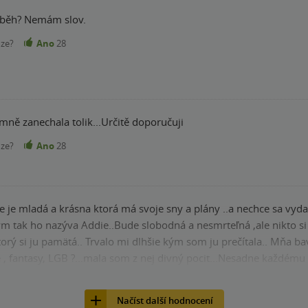
říběh? Nemám slov.
nze?
Ano
28
mně zanechala tolik...Určitě doporučuji
nze?
Ano
28
ie je mladá a krásna ktorá má svoje sny a plány ..a nechce sa vyd
 tak ho nazýva Addie..Bude slobodná a nesmrteľná ,ale nikto si
u prečítala.. Mňa bavia historické knihy .. túto neviem
e , fantasy, LGB ?...mala som z nej divný pocit...Nesadne každému č
nze?
Ano
27
Načíst další hodnocení