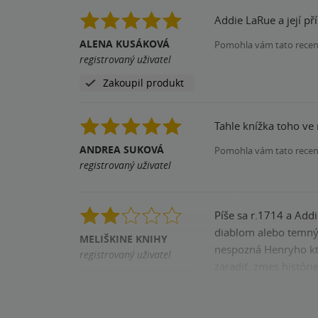
Addie LaRue a její p
ALENA KUSÁKOVÁ
Pomohla vám tato rece
registrovaný uživatel
Zakoupil produkt
Tahle knížka toho ve 
ANDREA SUKOVÁ
Pomohla vám tato rece
registrovaný uživatel
Píše sa r.1714 a Add
diablom alebo temným
MELIŠKINE KNIHY
nespozná Henryho ktorý si ju pamätá.. Trvalo mi dlhšie kým som j
registrovaný uživatel
zaradiť..zmes históri
Zakoupil produkt
Pomohla vám tato rece