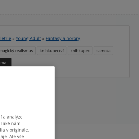
letrie
»
Young Adult
»
Fantasy a horory
magický realismus
knihkupectví
knihkupec
samota
téma
í a analýze
. Také nám
ia v originále.
je. Ale vše
RAN
535