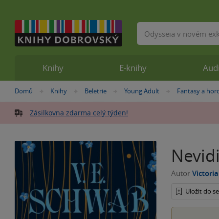
Vyhledávání
Knihy
E-knihy
Aud
Nacházíte
Domů
Knihy
Beletrie
Young Adult
Fantasy a hor
»
»
»
»
se
zde:
Zásilkovna zdarma celý týden!
Nevidi
Autor
Victori
Uložit do 