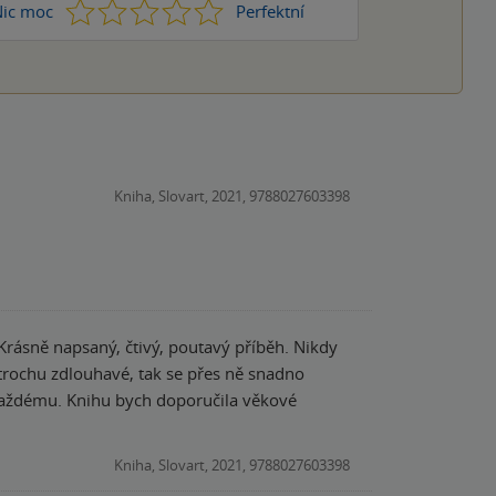
1
2
3
4
5
ic moc
Perfektní
Kniha, Slovart, 2021, 9788027603398
trochu zdlouhavé, tak se přes ně snadno
e každému. Knihu bych doporučila věkové
Kniha, Slovart, 2021, 9788027603398