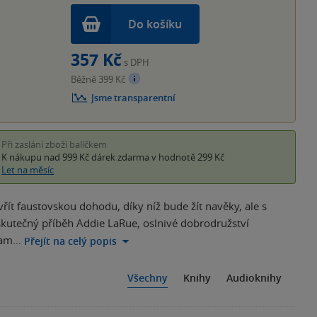
Do košíku
357 Kč
s DPH
Běžně 399 Kč
Jsme transparentní
Při zaslání zboží balíčkem
K nákupu nad 999 Kč
dárek zdarma
v hodnotě 299 Kč
Let na měsíc
řít faustovskou dohodu, díky níž bude žít navěky, ale s
neskutečný příběh Addie LaRue, oslnivé dobrodružství
 kam…
Přejít na celý popis
Všechny
Knihy
Audioknihy