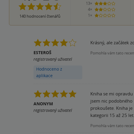
13×
3 hvězdičky
4×
2 hvězdičky
1×
140
hodnocení čtenářů
1 hvezdička
Krásný, ale začátek z
ESTEROŠ
Pomohla vám tato rece
registrovaný uživatel
Hodnoceno z
aplikace
Kniha se mi opravdu velmi líbila
jsem nic podobného n
ANONYM
prokoušete. Kniha je
registrovaný uživatel
kategorii 15 až 25 let
Pomohla vám tato rece