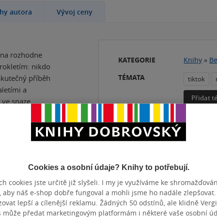
ihy autora
Vývoj ceny
žena rozhodne
KATEGORIE
Knihy
»
Be
prokletím: nikdo
TÉMATA
eskutečný příběh
tiktok
aletími a
Přidat 
 ve snaze
ddie po téměř
 pamatuje její
ru a právem jej
ot za životem.
Cookies a osobní údaje? Knihy to potřebují.
h cookies jste určitě již slyšeli. I my je využíváme ke shromažďován
, aby náš e-shop dobře fungoval a mohli jsme ho nadále zlepšovat
vat lepší a cílenější reklamu. Žádných 50 odstínů, ale klidně Vergil
s může předat marketingovým platformám i některé vaše osobní úda
ZBA
měkká vazba
POČET ST