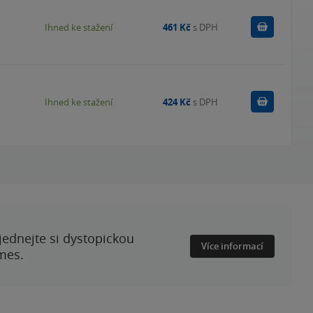
Koupit
Ihned ke stažení
461 Kč
s DPH
Koupit
Ihned ke stažení
424 Kč
s DPH
ednejte si dystopickou
Více informací
mes.