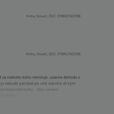
Kniha, Slovart, 2021, 9788027603398
Kniha, Slovart, 2021, 9788027603398
ať za niekoho koho nemiluje..uzavrie dohodu s
 ju nebude pamätať po celé stáročia až kým
itateľovi..
Kniha, Slovart, 2021, 9788027603398