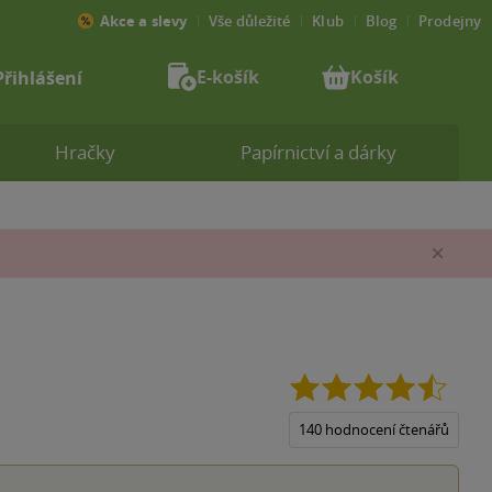
Akce a slevy
Vše důležité
Klub
Blog
Prodejny
E-košík
Košík
Přihlášení
Hračky
Papírnictví a dárky
Zav
4.5
z
5
140 hodnocení čtenářů
hvězdi