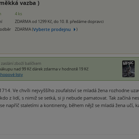
měkká vazba
)
m
4 ks
ní
ZDARMA od 1299 Kč, do 10. 8. předáme dopravci
Vyberte prodejnu
 odběr
ZDARMA (
)
i zaslání zboží balíčkem
nákupu nad 99 Kč
dárek zdarma
v hodnotě 19 Kč
shopové listy
 1714. Ve chvíli nejvyššího zoufalství se mladá žena rozhodne uzav
ikdo z lidí, s nimiž se setká, si ji nebude pamatovat. Tak začíná 
 se napříč staletími a kontinenty, během nějž se mladá žena učí,