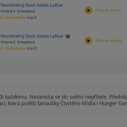
Neviditelný život Addie LaRue
Přehrát ukázku
Victoria E. Schwabová
Audiokniha
(mp3)
Neviditeľný život Addie LaRue
Přehrát ukázku
Victoria E. Schwabová
00:00
00:00
Audiokniha
(mp3)
00:00
00:00
ži každému. Nezamiluj se do svého nepřítele. Předobj
i, která potěší fanoušky Čtvrtého křídla i Hunger Ga