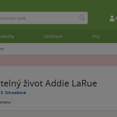
ioknihy
Učebnice
Hry
ory
telný život Addie LaRue
a E. Schwabová
seznamu