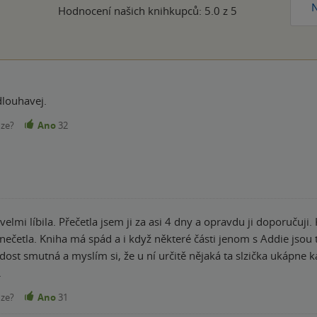
N
Hodnocení našich knihkupců: 5.0 z 5
dlouhavej.
nze?
Ano
32
. Přečetla jsem ji za asi 4 dny a opravdu ji doporučuji. Krásně napsaný, čtivý, poutavý příběh. Nikdy
ečetla. Kniha má spád a i když některé části jenom s Addie jsou 
 dost smutná a myslím si, že u ní určitě nějaká ta slzička ukápn
.
nze?
Ano
31