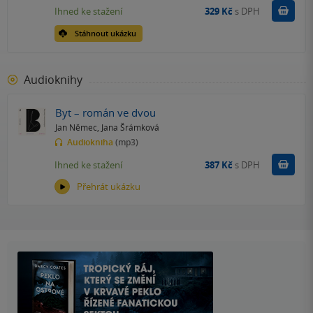
Koupit
Ihned ke stažení
329 Kč
s DPH
Stáhnout ukázku
Audioknihy
Byt – román ve dvou
Jan Němec
,
Jana Šrámková
Audiokniha
(mp3)
Koupit
Ihned ke stažení
387 Kč
s DPH
Přehrát ukázku