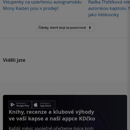
Vstupenky na uzavřenou autogramiádu
Radka Třeštíková otev
Mony Kasten jsou v prodeji!
autorskou kapitolu.
jako Velikovsky
Články, které stojí za pozornost
Viděli jste
Knihy, recenze a klubové výhody
ve vaší kapse a naší appce KDčko
Každý měsíc společně přečteme tisíce knih