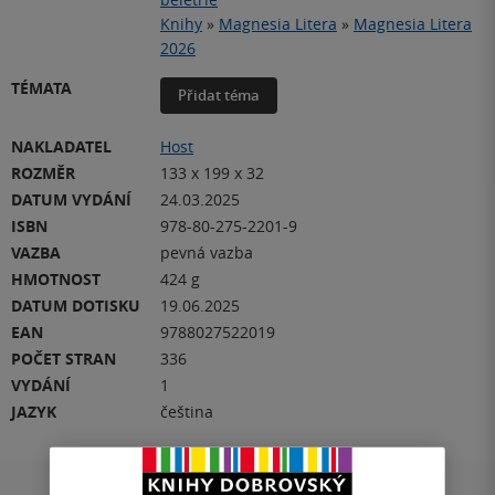
Knihy
»
Magnesia Litera
»
Magnesia Litera
2026
TÉMATA
Přidat téma
NAKLADATEL
Host
ROZMĚR
133 x 199 x 32
DATUM VYDÁNÍ
24.03.2025
ISBN
978-80-275-2201-9
VAZBA
pevná vazba
HMOTNOST
424 g
DATUM DOTISKU
19.06.2025
EAN
9788027522019
POČET STRAN
336
VYDÁNÍ
1
JAZYK
čeština