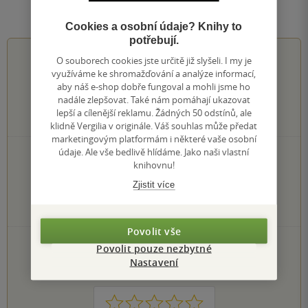
Hodnocení a recenze čtenářů
Cookies a osobní údaje? Knihy to
potřebují.
5.0
z
5
O souborech cookies jste určitě již slyšeli. I my je
využíváme ke shromažďování a analýze informací,
aby náš e-shop dobře fungoval a mohli jsme ho
nadále zlepšovat. Také nám pomáhají ukazovat
lepší a cílenější reklamu. Žádných 50 odstínů, ale
1
hodnocení čtenářů
klidně Vergilia v originále. Váš souhlas může předat
marketingovým platformám i některé vaše osobní
údaje. Ale vše bedlivě hlídáme. Jako naši vlastní
1×
5 hvězdiček
knihovnu!
0×
4 hvězdičky
0×
3 hvězdičky
Zjistit více
0×
2 hvězdičky
0×
1 hvezdička
Povolit vše
PŘIDEJTE SVÉ HODNOCENÍ KNIHY
Povolit pouze nezbytné
Nastavení
Hodnocení našich knihkupců: 0.0 z 5
1
2
3
4
5