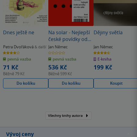
Dnes ještě ne
Na solar - Nejlepší
Dějiny světla
české povídky od
roku 1989
Petra Dvořáková
Jan Němec
Jan Němec
& další
4.0
0.0
4.5
z
z
z
pevná vazba
pevná vazba
E-kniha
5
5
5
hvězdiček
hvězdiček
hvězdiček
71 Kč
536 Kč
199 Kč
Běžně
79 Kč
Běžně
599 Kč
Do košíku
Do košíku
Koupit
Všechny knihy autora
Vývoj ceny