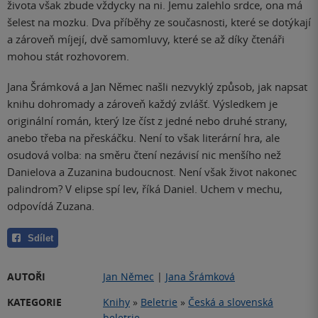
života však zbude vždycky na ni. Jemu zalehlo srdce, ona má
šelest na mozku. Dva příběhy ze současnosti, které se dotýkají
a zároveň míjejí, dvě samomluvy, které se až díky čtenáři
mohou stát rozhovorem.
Jana Šrámková a Jan Němec našli nezvyklý způsob, jak napsat
knihu dohromady a zároveň každý zvlášť. Výsledkem je
originální román, který lze číst z jedné nebo druhé strany,
anebo třeba na přeskáčku. Není to však literární hra, ale
osudová volba: na směru
č
tení nezávisí nic menšího než
Danielova a Zuzanina budoucnost. Není však život nakonec
palindrom? V elipse spí lev, říká Daniel. Uchem v mechu,
odpovídá Zuzana.
Sdílet
AUTOŘI
Jan Němec
|
Jana Šrámková
KATEGORIE
Knihy
»
Beletrie
»
Česká a slovenská
beletrie