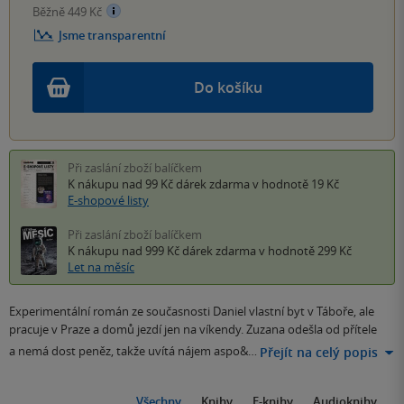
Běžně 449 Kč
Jsme transparentní
Do košíku
Při zaslání zboží balíčkem
K nákupu nad 99 Kč
dárek zdarma
v hodnotě 19 Kč
E-shopové listy
Při zaslání zboží balíčkem
K nákupu nad 999 Kč
dárek zdarma
v hodnotě 299 Kč
Let na měsíc
Experimentální román ze současnosti Daniel vlastní byt v Táboře, ale
pracuje v Praze a domů jezdí jen na víkendy. Zuzana odešla od přítele
a nemá dost peněz, takže uvítá nájem aspo&…
Přejít na celý popis
Všechny
Knihy
E-knihy
Audioknihy