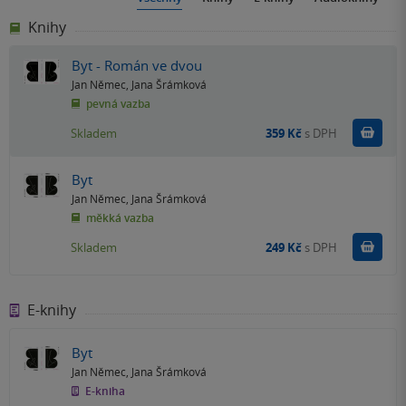
Knihy
Byt - Román ve dvou
Jan Němec
,
Jana Šrámková
pevná vazba
Do k
Skladem
359 Kč
s DPH
Byt
Jan Němec
,
Jana Šrámková
měkká vazba
Do k
Skladem
249 Kč
s DPH
E-knihy
Byt
Jan Němec
,
Jana Šrámková
E-kniha