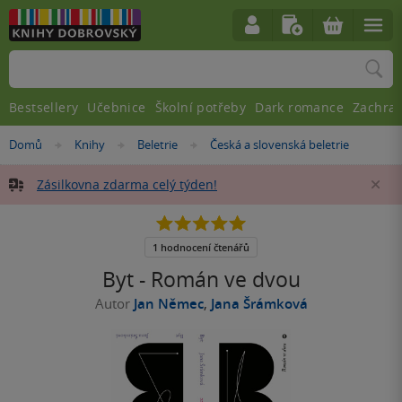
Vyhledávání
Bestsellery
Učebnice
Školní potřeby
Dark romance
Zachra
Nacházíte
Domů
Knihy
Beletrie
Česká a slovenská beletrie
»
»
»
se
zde:
Zásilkovna zdarma celý týden!
Za
5.0
z
5
1 hodnocení čtenářů
hvězdiček
Byt - Román ve dvou
Autor
Jan Němec
,
Jana Šrámková