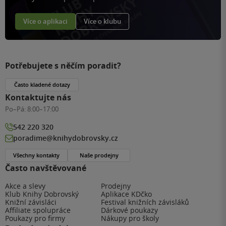
Více o aplikaci
Více o klubu
Potřebujete s něčím poradit?
Často kladené dotazy
Kontaktujte nás
Po–Pá:
8:00–17:00
542 220 320
poradime@knihydobrovsky.cz
Všechny kontakty
Naše prodejny
Často navštěvované
Akce a slevy
Prodejny
Klub Knihy Dobrovský
Aplikace KDčko
Knižní závisláci
Festival knižních závisláků
Affiliate spolupráce
Dárkové poukazy
Poukazy pro firmy
Nákupy pro školy