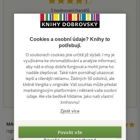
5
hodnocení čtenářů
3×
5 hvězdiček
1×
4 hvězdičky
Cookies a osobní údaje? Knihy to
1×
3 hvězdičky
potřebují.
0×
2 hvězdičky
0×
1 hvezdička
O souborech cookies jste určitě již slyšeli. I my je
využíváme ke shromažďování a analýze informací,
PŘIDEJTE SVÉ HODNOCENÍ KNIHY
aby náš e-shop dobře fungoval a mohli jsme ho
nadále zlepšovat. Také nám pomáhají ukazovat
Hodnocení našich knihkupců: 5.0 z 5
lepší a cílenější reklamu. Žádných 50 odstínů, ale
klidně Vergilia v originále. Váš souhlas může předat
marketingovým platformám i některé vaše osobní
1
2
3
4
5
údaje. Ale vše bedlivě hlídáme. Jako naši vlastní
knihovnu!
Zjistit více
MARTA
registrovaný uživatel
Povolit vše
Povolit pouze nezbytné