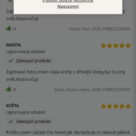
Zakoupil produkt
Nastavení
Zajímavé čtení,mám ráda knihy z dřívější doby,byl to jiný
svět,doporučuji
24
Kniha, Host, 2020, 9788072274369
MARTA
registrovaný uživatel
Zakoupil produkt
Zajímavé čtení,mám ráda knihy z dřívější doby,byl to jiný
svět,doporučuji
24
Kniha, Druhé město, 2020, 9788072274369
KVĚTA
registrovaný uživatel
Zakoupil produkt
Knížku jsem začala číst hned jak dorazila.Je to takové pěkné