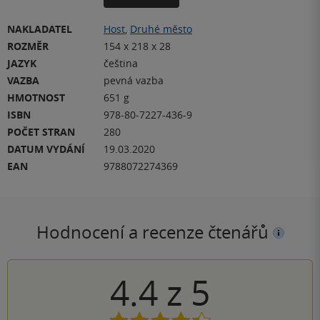
NAKLADATEL
Host
,
Druhé město
ROZMĚR
154 x 218 x 28
JAZYK
čeština
VAZBA
pevná vazba
HMOTNOST
651 g
ISBN
978-80-7227-436-9
POČET STRAN
280
DATUM VYDÁNÍ
19.03.2020
EAN
9788072274369
Hodnocení a recenze čtenářů
4.4
z
5