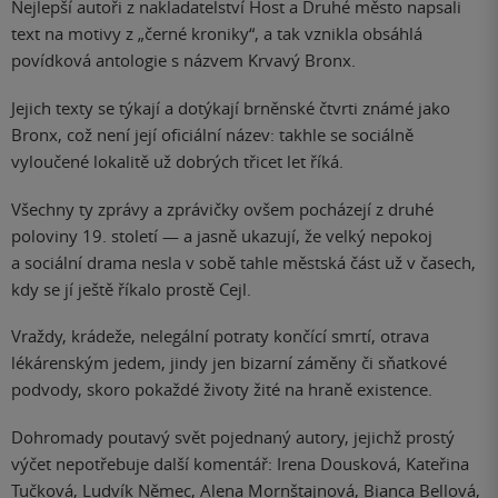
Nejlepší autoři z nakladatelství Host a Druhé město napsali
text na motivy z „černé kroniky“, a tak vznikla obsáhlá
povídková antologie s názvem
Krvavý Bronx
.
Jejich texty se týkají a dotýkají brněnské čtvrti známé jako
Bronx, což není její oficiální název: takhle se sociálně
vyloučené lokalitě už dobrých třicet let říká.
Všechny ty zprávy a zprávičky ovšem pocházejí z druhé
poloviny 19. století — a jasně ukazují, že velký nepokoj
a sociální drama nesla v sobě tahle městská část už v časech,
kdy se jí ještě říkalo prostě Cejl.
Vraždy, krádeže, nelegální potraty končící smrtí, otrava
lékárenským jedem, jindy jen bizarní záměny či sňatkové
podvody, skoro pokaždé životy žité na hraně existence.
Dohromady poutavý svět pojednaný autory, jejichž prostý
výčet nepotřebuje další komentář: Irena Dousková, Kateřina
Tučková, Ludvík Němec, Alena Mornštajnová, Bianca Bellová,