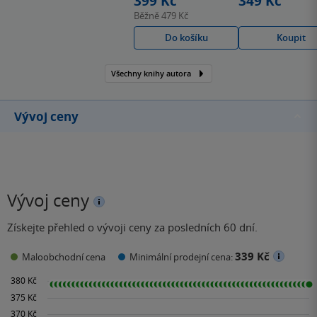
399 Kč
349 Kč
zdravotní sestřička.
Běžně
479 Kč
Možná právě i díky jejím
Do košíku
Koupit
zkušenostem z
lékařského prostředí se
Všechny knihy autora
její román Chirurg opět
vyšplhal na žebříčku
bestsellerů pořádně
Vývoj ceny
vysoko.
Vývoj ceny
Získejte přehled o vývoji ceny za posledních 60 dní.
339 Kč
Maloobchodní cena
Minimální prodejní cena: