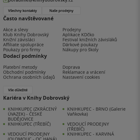
Všechny kontakty
Naše prodejny
Často navštěvované
Akce a slevy
Prodejny
Klub Knihy Dobrovský
Aplikace KDčko
Knižní závisláci
Festival knižních závisláků
Affiliate spolupráce
Dárkové poukazy
Poukazy pro firmy
Nákupy pro školy
Dodací podmínky
Platební metody
Doprava
Obchodní podmínky
Reklamace a vrácení
Ochrana osobních údajů
Nastavení cookies
Vše důležité
Kariéra v Knihy Dobrovský
KNIHKUPEC (ZKRÁCENÝ
KNIHKUPEC - BRNO (Galerie
ÚVAZEK) - ČESKÉ
Vaňkovka)
BUDĚJOVICE
KNIHKUPEC (TŘEBÍČ)
VEDOUCÍ PRODEJNY
(TŘEBÍČ)
VEDOUCÍ PRODEJNY
KNIHKUPEC - KARVINÁ
(OLOMOUC - OC HANÁ)