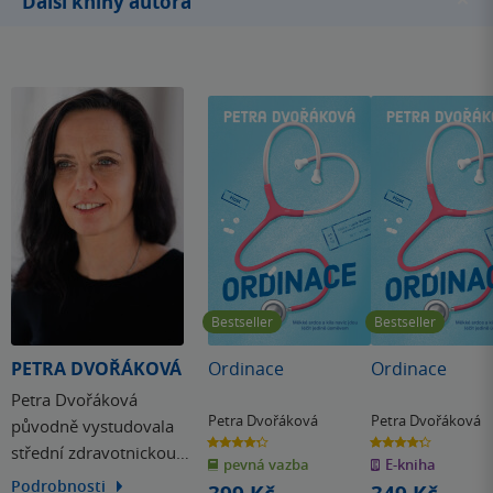
Další knihy autora
Bestseller
Bestseller
PETRA DVOŘÁKOVÁ
Ordinace
Ordinace
Petra Dvořáková
Petra Dvořáková
Petra Dvořáková
původně vystudovala
4.3
4.3
střední zdravotnickou
z
z
pevná vazba
E-kniha
5
5
hvězdiček
hvězdiček
školu a pracovala jako
Podrobnosti