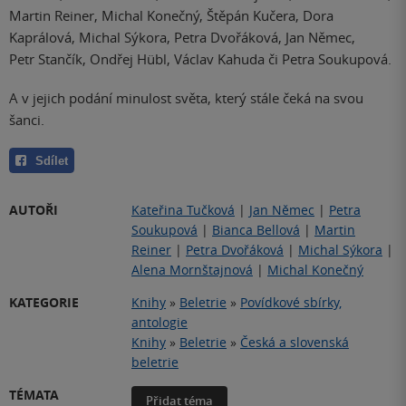
Martin Reiner, Michal Konečný, Štěpán Kučera, Dora
Kaprálová, Michal Sýkora, Petra Dvořáková, Jan Němec,
Petr Stančík, Ondřej Hübl, Václav Kahuda či Petra Soukupová.
A v jejich podání minulost světa, který stále čeká na svou
šanci.
Sdílet
AUTOŘI
Kateřina Tučková
|
Jan Němec
|
Petra
Soukupová
|
Bianca Bellová
|
Martin
Reiner
|
Petra Dvořáková
|
Michal Sýkora
|
Alena Mornštajnová
|
Michal Konečný
KATEGORIE
Knihy
»
Beletrie
»
Povídkové sbírky,
antologie
Knihy
»
Beletrie
»
Česká a slovenská
beletrie
TÉMATA
Přidat téma