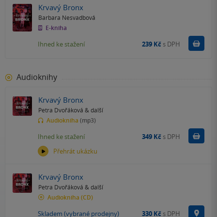
Krvavý Bronx
Barbara Nesvadbová
E-kniha
Koupit
Ihned ke stažení
239 Kč
s DPH
Audioknihy
Krvavý Bronx
Petra Dvořáková
& další
Audiokniha
(mp3)
Koupit
Ihned ke stažení
349 Kč
s DPH
Přehrát ukázku
Krvavý Bronx
Petra Dvořáková
& další
Audiokniha
(CD)
Na p
Skladem (vybrané prodejny)
330 Kč
s DPH