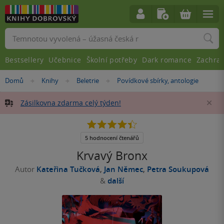
Vyhledávání
Bestsellery
Učebnice
Školní potřeby
Dark romance
Zachra
Nacházíte
Domů
Knihy
Beletrie
Povídkové sbírky, antologie
»
»
»
se
zde:
Zásilkovna zdarma celý týden!
Za
4.4
z
5
5 hodnocení čtenářů
hvězdiček
Krvavý Bronx
Autor
Kateřina Tučková
,
Jan Němec
,
Petra Soukupová
&
další