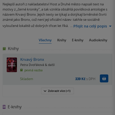
Nejlepší autoři z nakladatelství Host a Druhé město napsali text na
motivy z „černé kroniky“, a tak vznikla obsáhlá povídková antologie s
názvem Krvavý Bronx. Jejich texty se týkají a dotýkají brněnské čtvrti
známé jako Bronx, což není její oficiální název: takhle se sociálně
vyloučené lokalitě už dobrých třicet let říká. …
Přejít na celý popis
Všechny
Knihy
E-knihy
Audioknihy
Knihy
Krvavý Bronx
Petra Dvořáková
& další
pevná vazba
Do k
Skladem
339 Kč
s DPH
Zobrazit
více
(+1)
E-knihy