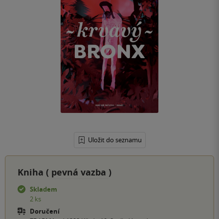
Uložit do seznamu
Kniha (
pevná vazba
)
Skladem
2 ks
Doručení