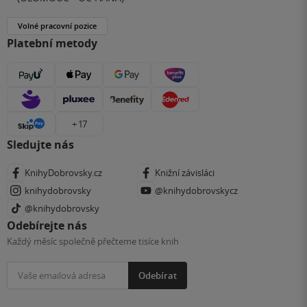
Volné pracovní pozice
Platební metody
+ 17
Sledujte nás
KnihyDobrovsky.cz
Knižní závisláci
knihydobrovsky
@knihydobrovskycz
@knihydobrovsky
Odebírejte nás
Každý měsíc společně přečteme tisíce knih
Odebírat