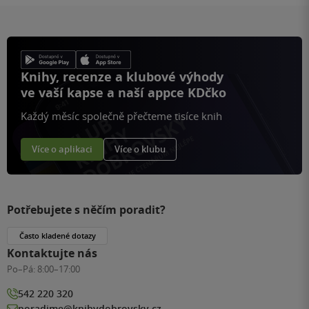
Knihy, recenze a klubové výhody
ve vaší kapse a naší appce KDčko
Každý měsíc společně přečteme tisíce knih
Více o aplikaci
Více o klubu
Potřebujete s něčím poradit?
Často kladené dotazy
Kontaktujte nás
Po–Pá:
8:00–17:00
542 220 320
poradime@knihydobrovsky.cz