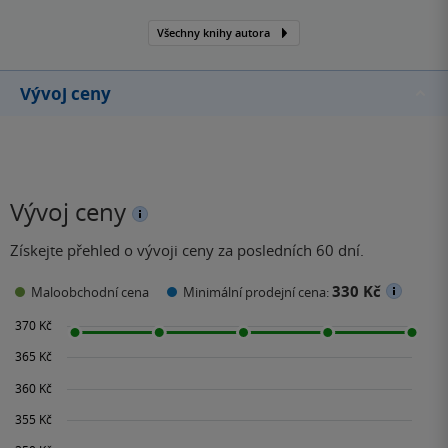
nelehkými otázkami a
situacemi. Debutovala
Všechny knihy autora
knihou Hotýlek, následně
vydala Slepou mapu, ale
Vývoj ceny
nejvíce se zapsala do…
Vývoj ceny
Získejte přehled o vývoji ceny za posledních 60 dní.
330 Kč
Maloobchodní cena
Minimální prodejní cena: