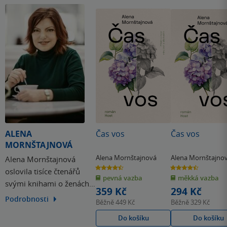
ALENA
Čas vos
Čas vos
MORNŠTAJNOVÁ
Alena Mornštajnová
Alena Mornštajno
Alena Mornštajnová
4.5
4.5
oslovila tisíce čtenářů
z
z
pevná vazba
měkká vazba
5
5
svými knihami o ženách.
hvězdiček
hvězdiček
359 Kč
294 Kč
Jejich děj se odehrává v
Podrobnosti
Běžně
449 Kč
Běžně
329 Kč
českém prostředí a Alena
Do košíku
Do košíku
se zde potýká s