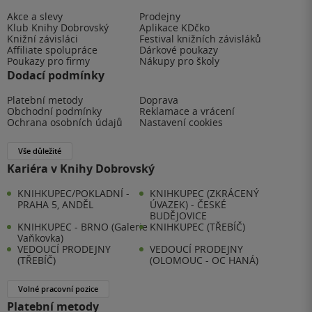
Akce a slevy
Prodejny
Klub Knihy Dobrovský
Aplikace KDčko
Knižní závisláci
Festival knižních závisláků
Affiliate spolupráce
Dárkové poukazy
Poukazy pro firmy
Nákupy pro školy
Dodací podmínky
Platební metody
Doprava
Obchodní podmínky
Reklamace a vrácení
Ochrana osobních údajů
Nastavení cookies
Vše důležité
Kariéra v Knihy Dobrovský
KNIHKUPEC/POKLADNÍ -
KNIHKUPEC (ZKRÁCENÝ
PRAHA 5, ANDĚL
ÚVAZEK) - ČESKÉ
BUDĚJOVICE
KNIHKUPEC - BRNO (Galerie
KNIHKUPEC (TŘEBÍČ)
Vaňkovka)
VEDOUCÍ PRODEJNY
VEDOUCÍ PRODEJNY
(TŘEBÍČ)
(OLOMOUC - OC HANÁ)
Volné pracovní pozice
Platební metody