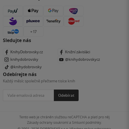
+ 17
Sledujte nás
KnihyDobrovsky.cz
Knižní závisláci
knihydobrovsky
@knihydobrovskycz
@knihydobrovsky
Odebírejte nás
Každý měsíc společně přečteme tisíce knih
Odebírat
Tento web je chráněn službou reCAPTCHA a platí pro něj
Zásady ochrany soukromí
a
Smluvní podmínky
.
© 2001–2026
DOBROVSKÝ s.r.o. Všechna práva vyhrazena.