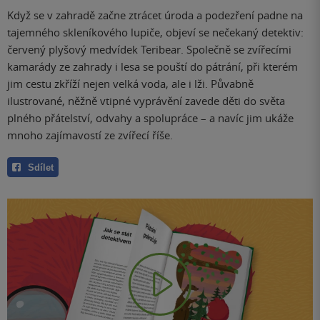
Když se v zahradě začne ztrácet úroda a podezření padne na
tajemného skleníkového lupiče, objeví se nečekaný detektiv:
červený plyšový medvídek Teribear. Společně se zvířecími
kamarády ze zahrady i lesa se pouští do pátrání, při kterém
jim cestu zkříží nejen velká voda, ale i lži. Půvabně
ilustrované, něžně vtipné vyprávění zavede děti do světa
plného přátelství, odvahy a spolupráce – a navíc jim ukáže
mnoho zajímavostí ze zvířecí říše.
Sdílet
Play