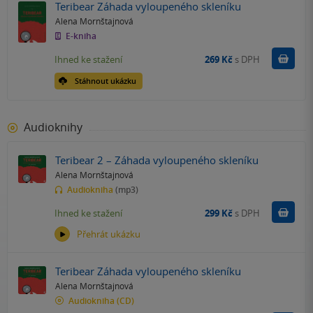
Teribear Záhada vyloupeného skleníku
Alena Mornštajnová
E-kniha
Koupit
Ihned ke stažení
269 Kč
s DPH
Stáhnout ukázku
Audioknihy
Teribear 2 – Záhada vyloupeného skleníku
Alena Mornštajnová
Audiokniha
(mp3)
Koupit
Ihned ke stažení
299 Kč
s DPH
Přehrát ukázku
Teribear Záhada vyloupeného skleníku
Alena Mornštajnová
Audiokniha
(CD)