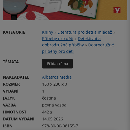
Video
KATEGORIE
Knihy
»
Literatura pro děti a mládež
»
Příběhy pro děti
»
Detektivní a
dobrodružné příběhy
»
Dobrodružné
příběhy pro děti
TÉMATA
Přidat téma
NAKLADATEL
Albatros Media
ROZMĚR
160 x 230 x 0
VYDÁNÍ
1
JAZYK
čeština
VAZBA
pevná vazba
HMOTNOST
442 g
DATUM VYDÁNÍ
14.05.2026
ISBN
978-80-00-08155-7