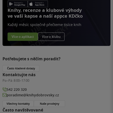
Knihy, recenze a klubové výhody
ve vaší kapse a naší appce KDčko
Každý měsíc společně přečteme tisíce knih
Více o aplikaci
Více o klubu
Potřebujete s něčím poradit?
Často kladené dotazy
Kontaktujte nás
Po–Pá:
8:00–17:00
542 220 320
poradime@knihydobrovsky.cz
Všechny kontakty
Naše prodejny
Často navštěvované