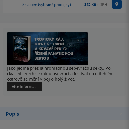
Na p
Skladem (vybrané prodejny)
312 Kč
s DPH
Jako jediná přežila hromadnou sebevraždu sekty. Po
dvaceti letech se minulost vrací a festival na odlehlém
ostrově se mění v boj o holý život.
Více informací
Popis