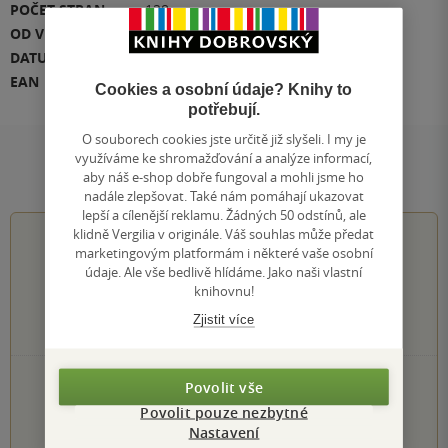
POČET STRAN
128
OD VĚKU
6 let
DATUM DOTISKU
11.05.2026
EAN
9788000081557
Cookies a osobní údaje? Knihy to
potřebují.
O souborech cookies jste určitě již slyšeli. I my je
využíváme ke shromažďování a analýze informací,
Hodnocení a recenze čtenářů
aby náš e-shop dobře fungoval a mohli jsme ho
nadále zlepšovat. Také nám pomáhají ukazovat
lepší a cílenější reklamu. Žádných 50 odstínů, ale
klidně Vergilia v originále. Váš souhlas může předat
4.0
z
5
marketingovým platformám i některé vaše osobní
údaje. Ale vše bedlivě hlídáme. Jako naši vlastní
knihovnu!
Zjistit více
2
hodnocení čtenářů
1×
5 hvězdiček
Povolit vše
0×
4 hvězdičky
Povolit pouze nezbytné
1×
3 hvězdičky
Nastavení
0×
2 hvězdičky