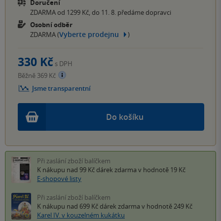
Doručení
ZDARMA od 1299 Kč, do 11. 8. předáme dopravci
Osobní odběr
Vyberte prodejnu
ZDARMA (
)
330 Kč
s DPH
Běžně 369 Kč
Jsme transparentní
Do košíku
Při zaslání zboží balíčkem
K nákupu nad 99 Kč
dárek zdarma
v hodnotě 19 Kč
E-shopové listy
Při zaslání zboží balíčkem
K nákupu nad 699 Kč
dárek zdarma
v hodnotě 249 Kč
Karel IV. v kouzelném kukátku