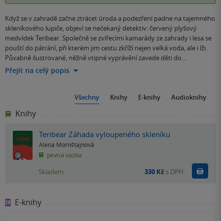
Když se v zahradě začne ztrácet úroda a podezření padne na tajemného
skleníkového lupiče, objeví se nečekaný detektiv: červený plyšový
medvídek Teribear. Společně se zvířecími kamarády ze zahrady i lesa se
pouští do pátrání, při kterém jim cestu zkříží nejen velká voda, ale i lži.
Půvabně ilustrované, něžně vtipné vyprávění zavede děti do…
Přejít na celý popis
Všechny
Knihy
E-knihy
Audioknihy
Knihy
Teribear Záhada vyloupeného skleníku
Alena Mornštajnová
pevná vazba
Do k
Skladem
330 Kč
s DPH
E-knihy