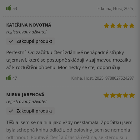
doby. Jak snadné je podlehnout nepodloženým faktům, jak
53
E-kniha, Host, 2025,
snadno se dokážeme nechat ovlivnit a nedomýšlíme
důsledky našeho chování… a jak jed, který kolem sebe
KATEŘINA NOVOTNÁ
šíříme dál, může napáchat velkou škodu, ale ne vše jde v
registrovaný uživatel
životě opravit nebo odčinit. Jak už je v knihách autorky
Zakoupil produkt
zvykem, ani v této nejsme ochuzeni o mezilidské vztahy a
jako čtenář si člověk odnese i nějaké to morální ponaučení,
Perfektní. Od začátku čtení zdánlivě nenápadné střípky
nebo přinejmenším vztyčený prst. Čas vos není milostným
tajemství, které se postupně skládají v zajímavou mozaiku
příběhem. Nicméně ale i bez něho, se přeci jenom dvě
až k rozluštění příběhu. Moc hezky se čte, doporučuji.
duše setkali a přeci se něco zrodilo. Bylo to nádherné a
47
Kniha, Host, 2025, 9788027524297
neskutečně jsem si čtení užila. A rozhodně to nebyla nuda.
MIRKA JARENOVÁ
registrovaný uživatel
Zakoupil produkt
Těšila jsem se na ni a jako vždy nezklamala. Zpočátku jsem
byla schopná knihu odložit, od poloviny jsem se nemohla
odtrhnout. Poutavé čtení a úžasná čeština, se kterou si umí