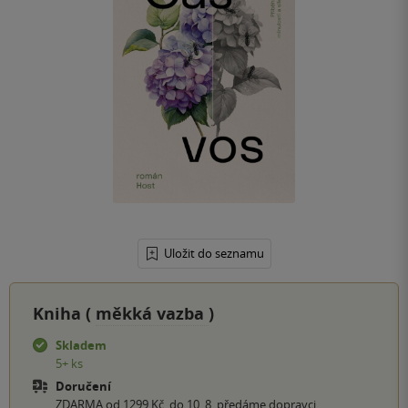
Uložit do seznamu
Kniha (
měkká vazba
)
Skladem
5+ ks
Doručení
ZDARMA od 1299 Kč, do 10. 8. předáme dopravci