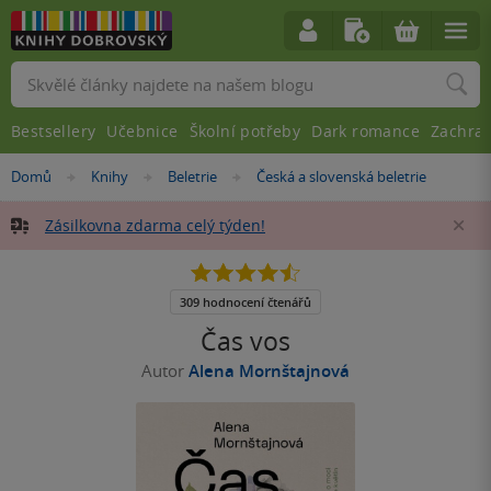
Vyhledávání
Bestsellery
Učebnice
Školní potřeby
Dark romance
Zachra
Nacházíte
Domů
Knihy
Beletrie
Česká a slovenská beletrie
»
»
»
se
zde:
Zásilkovna zdarma celý týden!
Za
4.5
z
5
309 hodnocení čtenářů
hvězdiček
Čas vos
Autor
Alena Mornštajnová