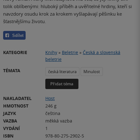
tolik oblíbenými: hluboký příběh a uvěřitelné hrdiny, kteří si
navzdory osudu krok za krokem vyšlapávají pěšinku ke
šťastnějšímu životu.
Sdílet
KATEGORIE
Knihy
»
Beletrie
»
Česká a slovenská
beletrie
TÉMATA
česká literatura
Minulost
Přidat téma
NAKLADATEL
Host
HMOTNOST
246 g
JAZYK
čeština
VAZBA
měkká vazba
VYDÁNÍ
1
ISBN
978-80-275-2902-5