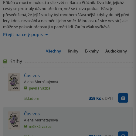
Příběh o moci minulosti a síle květin. Bára a Ptáčník. Dva lidé, jejichž
cesty se protnuly dávno předtím, než se ti dva potkali. Bára je
přesvědčená, že její život by byl mnohem šťastnější, kdyby do něj před
lety kdosi nezasáhl a nezměnil jeho směr. Minulost už sice nevrátí, ale
může se pokusit přepsat ji v paměti lidí. Zatím však vyčkává…
Přejít na celý popis
Všechny
Knihy
E-knihy
Audioknihy
Knihy
Čas vos
Alena Mornštajnová
pevná vazba
Do k
Skladem
359 Kč
s DPH
Čas vos
Alena Mornštajnová
měkká vazba