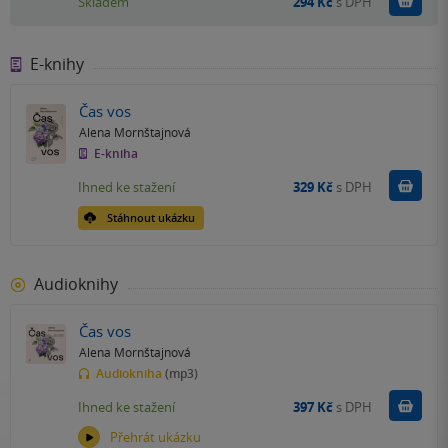
Do k
Skladem
294 Kč
s DPH
E-knihy
Čas vos
Alena Mornštajnová
E-kniha
Koupit
Ihned ke stažení
329 Kč
s DPH
Stáhnout ukázku
Audioknihy
Čas vos
Alena Mornštajnová
Audiokniha
(mp3)
Koupit
Ihned ke stažení
397 Kč
s DPH
Přehrát ukázku