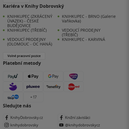
Kariéra v Knihy Dobrovský
KNIHKUPEC (ZKRÁCENÝ
KNIHKUPEC - BRNO (Galerie
ÚVAZEK) - ČESKÉ
Vaňkovka)
BUDĚJOVICE
KNIHKUPEC (TŘEBÍČ)
VEDOUCÍ PRODEJNY
(TŘEBÍČ)
VEDOUCÍ PRODEJNY
KNIHKUPEC - KARVINÁ
(OLOMOUC - OC HANÁ)
Volné pracovní pozice
Platební metody
+ 17
Sledujte nás
KnihyDobrovsky.cz
Knižní závisláci
knihydobrovsky
@knihydobrovskycz