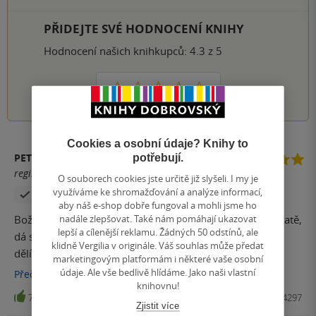
PŘIDEJTE SVÉ HODNOCENÍ KNIHY
Hodnocení našich knihkupců: 4.3 z 5
1
2
3
4
5
Cookies a osobní údaje? Knihy to
PETRA PRŮŠOVÁ
potřebují.
registrovaný uživatel
O souborech cookies jste určitě již slyšeli. I my je
využíváme ke shromažďování a analýze informací,
Zakoupil produkt
aby náš e-shop dobře fungoval a mohli jsme ho
nadále zlepšovat. Také nám pomáhají ukazovat
Bože můj, jak to ta Mornštajnová jenom dělá??? V podstatě,
lepší a cílenější reklamu. Žádných 50 odstínů, ale
dá se říct, že u průměrně životem znudeneho člověka
klidně Vergilia v originále. Váš souhlas může předat
dělíme časová období na dvě fáze: před a po nové
marketingovým platformám i některé vaše osobní
Mornštajnové. Fáze po Mornštajnové trvá tak den a půl a
údaje. Ale vše bedlivě hlídáme. Jako naši vlastní
Přečíst
více
knihovnu!
pak dva roky čekání...
72
Kniha, Host, 2025, 9788027524297
Zjistit více