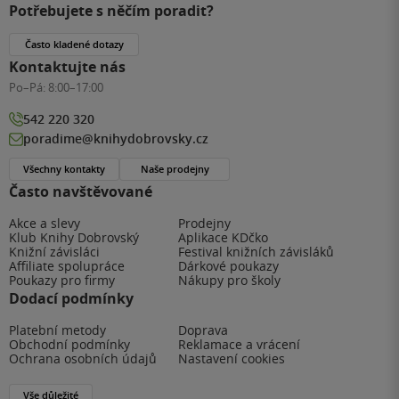
Potřebujete s něčím poradit?
Často kladené dotazy
Kontaktujte nás
Po–Pá:
8:00–17:00
542 220 320
poradime@knihydobrovsky.cz
Všechny kontakty
Naše prodejny
Často navštěvované
Akce a slevy
Prodejny
Klub Knihy Dobrovský
Aplikace KDčko
Knižní závisláci
Festival knižních závisláků
Affiliate spolupráce
Dárkové poukazy
Poukazy pro firmy
Nákupy pro školy
Dodací podmínky
Platební metody
Doprava
Obchodní podmínky
Reklamace a vrácení
Ochrana osobních údajů
Nastavení cookies
Vše důležité