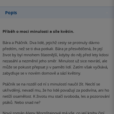
Popis
Příběh o moci minulosti a síle květin.
Bára a Ptáčník. Dva lidé, jejichž cesty se protnuly dávno
předtím, než se ti dva potkali. Bára je přesvědčená, že její
život by byl mnohem šťastnější, kdyby do něj před lety kdosi
nezasáhl a nezměnil jeho směr. Minulost už sice nevrátí, ale
může se pokusit přepsat ji v paměti lidí. Zatím však vyčkává,
zabydluje se v novém domově a sází květiny.
Ptáčník se na rozdíl od ní s minulostí naučil žít. Necítí se
ukřivděný, nevadí mu, že ho lidé považují za podivína, ani ho
netíží osamělost. K životu mu stačí svoboda, les a pozorování
ptáků. Nebo snad ne?
Nový román Aleny Mornštajnové má vše, co její knihy činí