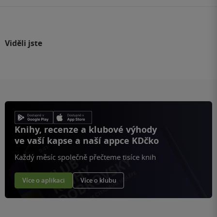
Viděli jste
Knihy, recenze a klubové výhody
ve vaší kapse a naší appce KDčko
Každý měsíc společně přečteme tisíce knih
Více o aplikaci
Více o klubu