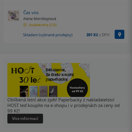
Čas vos
Alena Mornštajnová
Audiokniha
(CD)
Na p
Skladem (vybrané prodejny)
391 Kč
s DPH
Oblíbená letní akce zpět! Paperbacky z nakladatelství
HOST teď koupíte na e-shopu i v prodejnách za ceny od
99 Kč!
Více informací