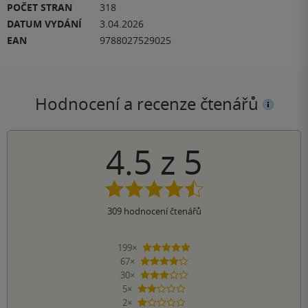
POČET STRAN
318
DATUM VYDÁNÍ
3.04.2026
EAN
9788027529025
Hodnocení a recenze čtenářů
4.5
z
5
309
hodnocení čtenářů
199×
5 hvězdiček
67×
4 hvězdičky
30×
3 hvězdičky
5×
2 hvězdičky
2×
1 hvezdička