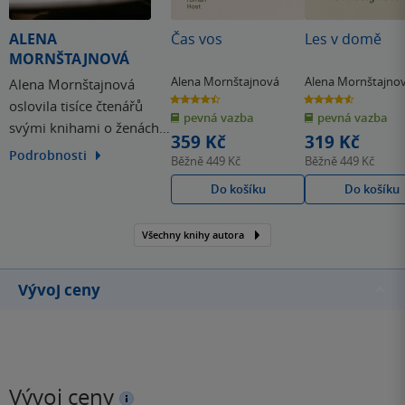
ALENA
Čas vos
Les v domě
MORNŠTAJNOVÁ
Alena Mornštajnová
Alena Mornštajno
Alena Mornštajnová
4.5
4.6
oslovila tisíce čtenářů
z
z
pevná vazba
pevná vazba
5
5
svými knihami o ženách.
hvězdiček
hvězdiček
359 Kč
319 Kč
Jejich děj se odehrává v
Podrobnosti
Běžně
449 Kč
Běžně
449 Kč
českém prostředí a Alena
Do košíku
Do košíku
se zde potýká s
nelehkými otázkami a
situacemi. Debutovala
Všechny knihy autora
knihou Hotýlek, následně
vydala Slepou mapu, ale
Vývoj ceny
nejvíce se zapsala do…
Vývoj ceny