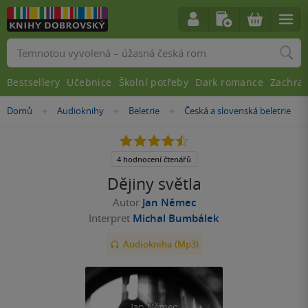
Vyhledávání
Bestsellery
Učebnice
Školní potřeby
Dark romance
Zachra
Nacházíte
Domů
Audioknihy
Beletrie
Česká a slovenská beletrie
»
»
»
se
zde:
4.5
z
5
4 hodnocení čtenářů
hvězdiček
Dějiny světla
Autor
Jan Němec
Interpret
Michal Bumbálek
Audiokniha (Mp3)