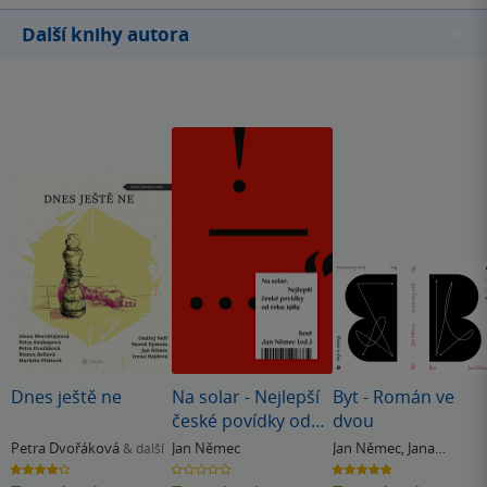
Další knihy autora
Dnes ještě ne
Na solar - Nejlepší
Byt - Román ve
české povídky od
dvou
roku 1989
Petra Dvořáková
Jan Němec
Jan Němec
,
Jana
& další
Šrámková
4.0
0.0
5.0
z
z
z