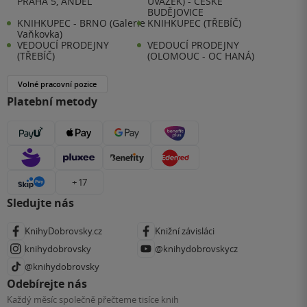
PRAHA 5, ANDĚL
ÚVAZEK) - ČESKÉ
BUDĚJOVICE
KNIHKUPEC - BRNO (Galerie
KNIHKUPEC (TŘEBÍČ)
Vaňkovka)
VEDOUCÍ PRODEJNY
VEDOUCÍ PRODEJNY
(TŘEBÍČ)
(OLOMOUC - OC HANÁ)
Volné pracovní pozice
Platební metody
+ 17
Sledujte nás
KnihyDobrovsky.cz
Knižní závisláci
knihydobrovsky
@knihydobrovskycz
@knihydobrovsky
Odebírejte nás
Každý měsíc společně přečteme tisíce knih