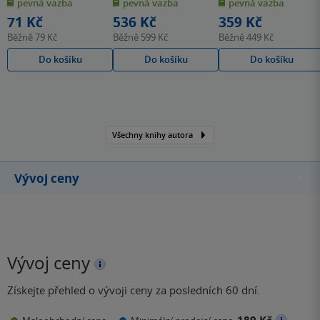
pevná vazba
pevná vazba
pevná vazba
5
5
5
hvězdiček
hvězdiček
hvězdiček
71 Kč
536 Kč
359 Kč
Běžně
79 Kč
Běžně
599 Kč
Běžně
449 Kč
Do košíku
Do košíku
Do košíku
Všechny knihy autora
Vývoj ceny
Vývoj ceny
Získejte přehled o vývoji ceny za posledních 60 dní.