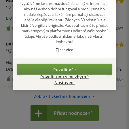
HANA ŠVÚBOVÁ
využíváme ke shromažďování a analýze informací,
registrovaný uživatel
aby náš e-shop dobře fungoval a mohli jsme ho
nadále zlepšovat. Také nám pomáhají ukazovat
Krásně se četla a je plná zajímavých informací.
lepší a cílenější reklamu. Žádných 50 odstínů, ale
klidně Vergilia v originále. Váš souhlas může předat
13
Kniha, Host, 2014, 9788074914867
marketingovým platformám i některé vaše osobní
údaje. Ale vše bedlivě hlídáme. Jako naši vlastní
knihovnu!
DANA
registrovaný uživatel
Zjistit více
Naprosto neuvěřitelně dobře napsána kniha o Františku
Drtikolovi.Díky ni prožívám jednu z nejlepších dovolených.
Povolit vše
Povolit pouze nezbytné
13
Kniha, Host, 2014, 9788074914867
Nastavení
Zobrazit všechna hodnocení
Přidat hodnocení