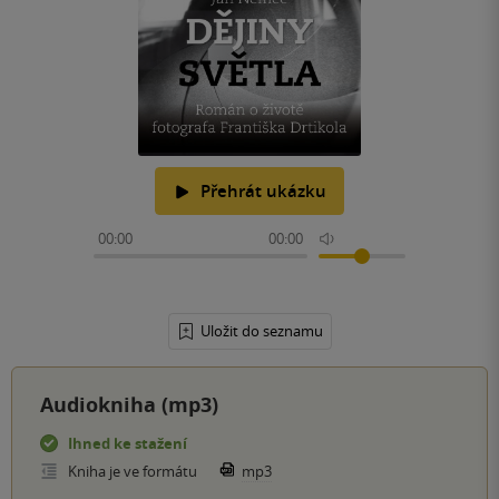
Přehrát ukázku
00:00
00:00
Uložit do seznamu
Audiokniha (mp3)
Ihned ke stažení
Kniha je ve formátu
mp3