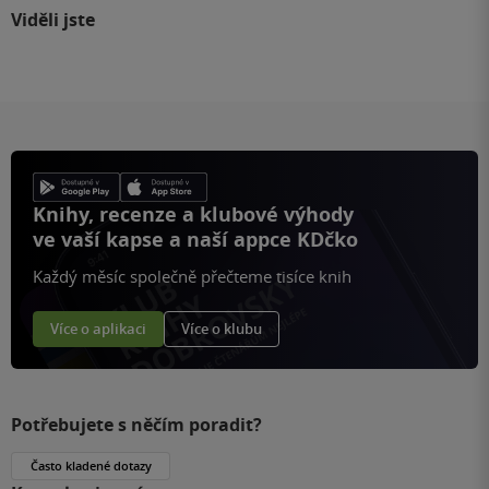
Viděli jste
Knihy, recenze a klubové výhody
ve vaší kapse a naší appce KDčko
Každý měsíc společně přečteme tisíce knih
Více o aplikaci
Více o klubu
Potřebujete s něčím poradit?
Často kladené dotazy