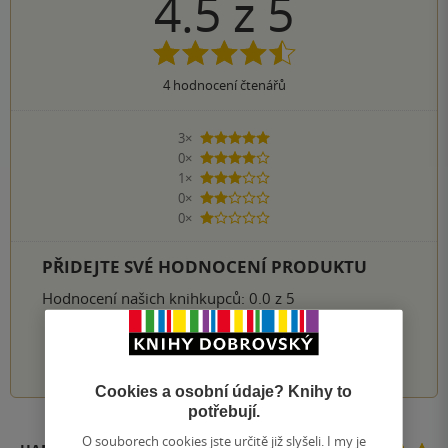
4.5
z
5
4
hodnocení čtenářů
3×
5 hvězdiček
0×
4 hvězdičky
1×
3 hvězdičky
0×
2 hvězdičky
0×
1 hvezdička
PŘIDEJTE SVÉ HODNOCENÍ PRODUKTU
Hodnocení našich knihkupců: 0.0 z 5
1
2
3
4
5
Cookies a osobní údaje? Knihy to
potřebují.
O souborech cookies jste určitě již slyšeli. I my je