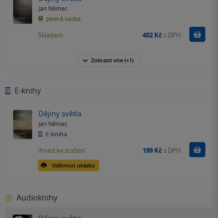
Jan Němec
pevná vazba
Do k
Skladem
402 Kč
s DPH
Zobrazit
více
(+1)
E-knihy
Dějiny světla
Jan Němec
E-kniha
Koupit
Ihned ke stažení
199 Kč
s DPH
Stáhnout ukázku
Audioknihy