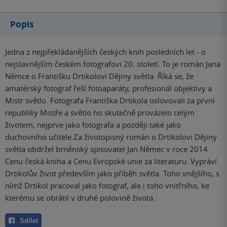
Popis
Jedna z nejpřekládanějších českých knih posledních let - o
nejslavnějším českém fotografovi 20. století. To je román Jana
Němce o Františku Drtikolovi Dějiny světla. Říká se, že
amatérský fotograf řeší fotoaparáty, profesionál objektivy a
Mistr světlo. Fotografa Františka Drtikola oslovovali za první
republiky Mistře a světlo ho skutečně provázelo celým
životem, nejprve jako fotografa a později také jako
duchovního učitele.Za životopisný román o Drtikolovi Dějiny
světla obdržel brněnský spisovatel Jan Němec v roce 2014
Cenu česká kniha a Cenu Evropské unie za literaturu. Vypráví
Drtikolův život především jako příběh světla. Toho vnějšího, s
nímž Drtikol pracoval jako fotograf, ale i toho vnitřního, ke
kterému se obrátil v druhé polovině života.
Sdílet