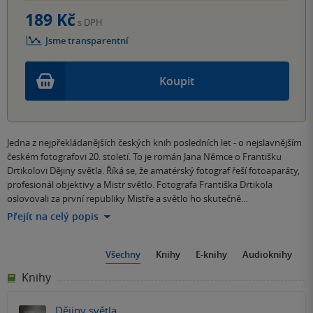
189 Kč
s DPH
Jsme transparentní
Koupit
Jedna z nejpřekládanějších českých knih posledních let - o nejslavnějším
českém fotografovi 20. století. To je román Jana Němce o Františku
Drtikolovi Dějiny světla. Říká se, že amatérský fotograf řeší fotoaparáty,
profesionál objektivy a Mistr světlo. Fotografa Františka Drtikola
oslovovali za první republiky Mistře a světlo ho skutečně…
Přejít na celý popis
Všechny
Knihy
E-knihy
Audioknihy
Knihy
Dějiny světla