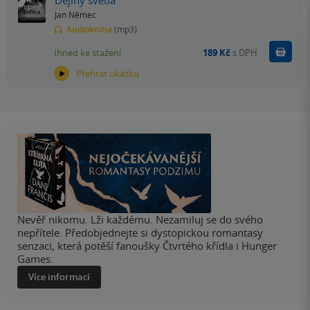
Dějiny světla
Jan Němec
Audiokniha
(mp3)
Koupit
Ihned ke stažení
189 Kč
s DPH
Přehrát ukázku
Nevěř nikomu. Lži každému. Nezamiluj se do svého
nepřítele. Předobjednejte si dystopickou romantasy
senzaci, která potěší fanoušky Čtvrtého křídla i Hunger
Games.
Více informací