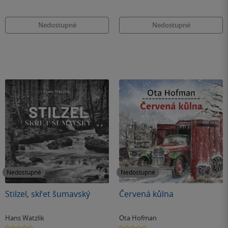
Nedostupné
Nedostupné
Nedostupné
Nedostupné
Stilzel, skřet šumavský
Červená kůlna
Hans Watzlik
Ota Hofman
0.0
0.0