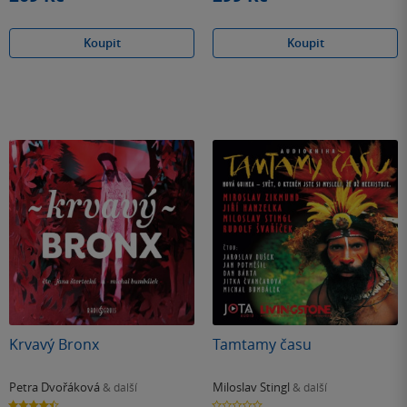
Koupit
Koupit
Krvavý Bronx
Tamtamy času
Petra Dvořáková
Miloslav Stingl
& další
& další
4.4
0.0