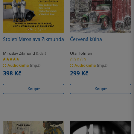
Století Miroslava Zikmunda
Červená kůlna
Miroslav Zikmund
Ota Hofman
& další
4.6
0.0
z
z
Audiokniha
(mp3)
Audiokniha
(mp3)
5
5
hvězdiček
hvězdiček
398 Kč
299 Kč
Koupit
Koupit