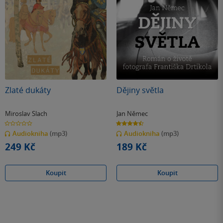
Zlaté dukáty
Dějiny světla
Miroslav Slach
Jan Němec
0.0
4.5
z
z
Audiokniha
(mp3)
Audiokniha
(mp3)
5
5
hvězdiček
hvězdiček
249 Kč
189 Kč
Koupit
Koupit