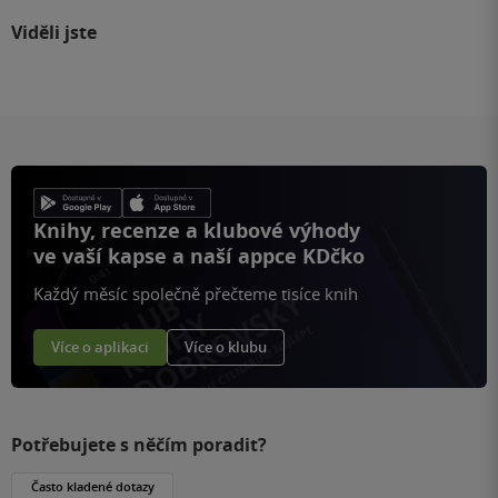
Viděli jste
Knihy, recenze a klubové výhody
ve vaší kapse a naší appce KDčko
Každý měsíc společně přečteme tisíce knih
Více o aplikaci
Více o klubu
Potřebujete s něčím poradit?
Často kladené dotazy