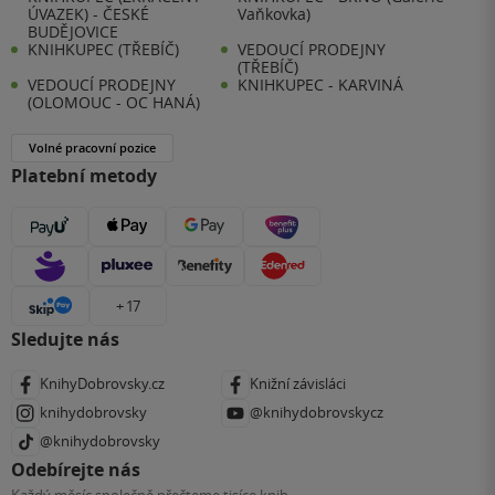
ÚVAZEK) - ČESKÉ
Vaňkovka)
BUDĚJOVICE
KNIHKUPEC (TŘEBÍČ)
VEDOUCÍ PRODEJNY
(TŘEBÍČ)
VEDOUCÍ PRODEJNY
KNIHKUPEC - KARVINÁ
(OLOMOUC - OC HANÁ)
Volné pracovní pozice
Platební metody
+ 17
Sledujte nás
KnihyDobrovsky.cz
Knižní závisláci
knihydobrovsky
@knihydobrovskycz
@knihydobrovsky
Odebírejte nás
Každý měsíc společně přečteme tisíce knih