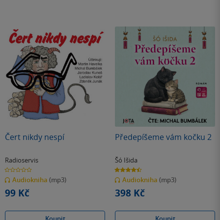
Čert nikdy nespí
Předepíšeme vám kočku 2
Radioservis
Šó Išida
0.0
4.5
z
z
Audiokniha
(mp3)
Audiokniha
(mp3)
5
5
hvězdiček
hvězdiček
99 Kč
398 Kč
Koupit
Koupit