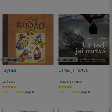
Nedostupné
Nedostupné
Krysáci
Už teď jsi mrtvá
Jiří Žáček
Sharon J. Bolton
4.6
4.4
z
z
Audiokniha
(mp3)
Audiokniha
(mp3)
5
5
hvězdiček
hvězdiček
Nedostupné
Nedostupné