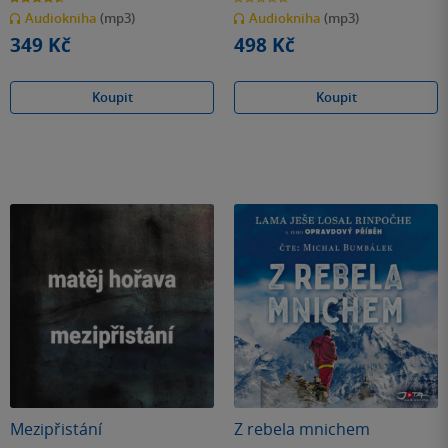
z
z
Audiokniha
(mp3)
Audiokniha
(mp3)
5
5
hvězdiček
hvězdiček
349 Kč
498 Kč
Koupit
Koupit
Mezipřistání
Z rebela mnichem