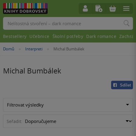
Vyhledávání
Bestsellery
Učebnice
Školní potřeby
Dark romance
Zachra
Nacházíte
Domů
Interpreti
Michal Bumbálek
»
»
se
zde:
Michal Bumbálek
Sdílet
Filtrovat výsledky
Seřadit: