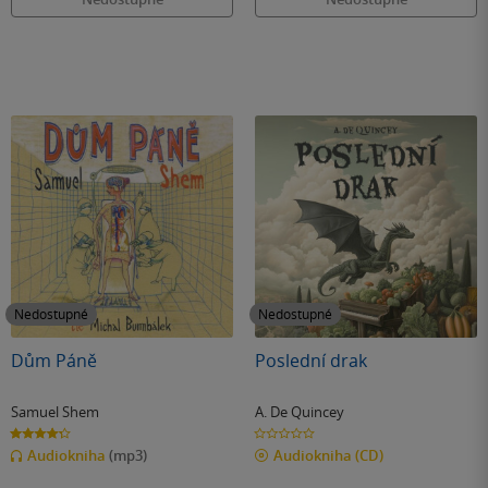
Nedostupné
Nedostupné
Dům Páně
Poslední drak
Samuel Shem
A. De Quincey
4.3
0.0
z
z
Audiokniha
(mp3)
Audiokniha
(CD)
5
5
hvězdiček
hvězdiček