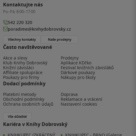
Kontaktujte nás
Po–Pá:
8:00–17:00
542 220 320
poradime@knihydobrovsky.cz
Všechny kontakty
Naše prodejny
Často navštěvované
Akce a slevy
Prodejny
Klub Knihy Dobrovský
Aplikace KDčko
Knižní závisláci
Festival knižních závisláků
Affiliate spolupráce
Dárkové poukazy
Poukazy pro firmy
Nákupy pro školy
Dodací podmínky
Platební metody
Doprava
Obchodní podmínky
Reklamace a vrácení
Ochrana osobních údajů
Nastavení cookies
Vše důležité
Kariéra v Knihy Dobrovský
KNIHKUPEC (ZKRÁCENÝ
KNIHKUPEC - BRNO (Galerie