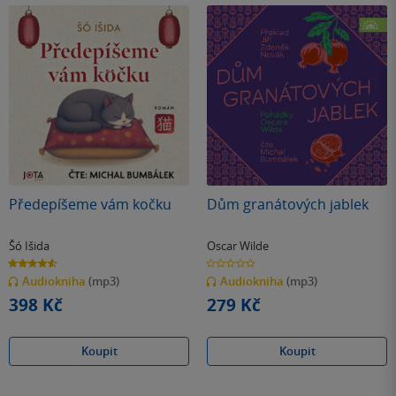
Předepíšeme vám kočku
Dům granátových jablek
Šó Išida
Oscar Wilde
4.6
0.0
z
z
Audiokniha
(mp3)
Audiokniha
(mp3)
5
5
hvězdiček
hvězdiček
398 Kč
279 Kč
Koupit
Koupit