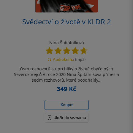
Svědectví o životě v KLDR 2
Nina Špitálníková
4.7
z
Audiokniha
(mp3)
5
hvězdiček
Osm rozhovorů s uprchlíky o životě obyčejných
Severokorejců.V roce 2020 Nina Špitálníková přinesla
sedm rozhovorů, které poodhalily...
349 Kč
Koupit
Uložit do seznamu