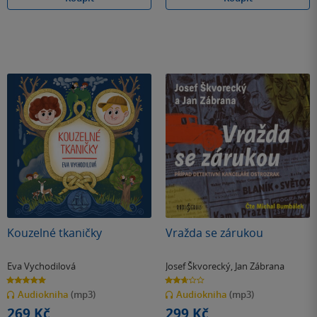
Kouzelné tkaničky
Vražda se zárukou
Eva Vychodilová
Josef Škvorecký
,
Jan Zábrana
5.0
2.7
z
z
Audiokniha
(mp3)
Audiokniha
(mp3)
5
5
hvězdiček
hvězdiček
269 Kč
299 Kč