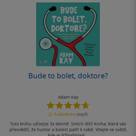
Bude to bolet, doktore?
Adam Kay
4.7
z
Audiokniha
(mp3)
5
hvězdiček
Tuto knihu užívejte 3x denně. Smích léčí! Kniha, která vás
přesvědčí, že humor a bolest patří k sobě. Vítejte ve světě,
kde je 97hodinový...