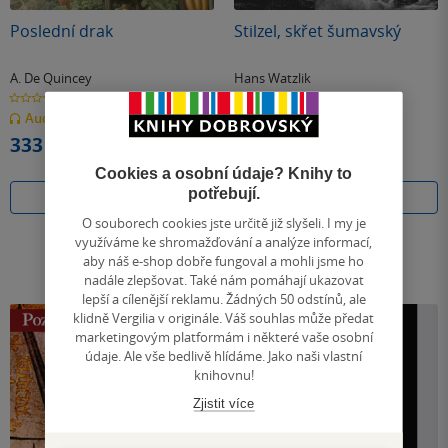
Poslední drak
Stilzel, skřet šumavský
A. De Quincey
Hans Watzlik
0.0
0.0
z
z
Audiokniha
(mp3)
Audiokniha
(mp3)
5
5
hvězdiček
hvězdiček
333 Kč
199 Kč
Cookies a osobní údaje? Knihy to
potřebují.
Koupit
Koupit
O souborech cookies jste určitě již slyšeli. I my je
využíváme ke shromažďování a analýze informací,
aby náš e-shop dobře fungoval a mohli jsme ho
nadále zlepšovat. Také nám pomáhají ukazovat
lepší a cílenější reklamu. Žádných 50 odstínů, ale
klidně Vergilia v originále. Váš souhlas může předat
marketingovým platformám i některé vaše osobní
údaje. Ale vše bedlivě hlídáme. Jako naši vlastní
knihovnu!
Zjistit více