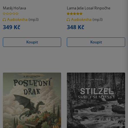
Matěj Hořava
Lama Ješe Losal Rinpočhe
0.0
5.0
z
z
Audiokniha
(mp3)
Audiokniha
(mp3)
5
5
hvězdiček
hvězdiček
349 Kč
348 Kč
Koupit
Koupit