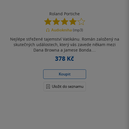
Roland Portiche
4.1
z
Audiokniha
(mp3)
5
hvězdiček
Nejlépe střežené tajemství Vatikánu. Román založený na
skutečných událostech, který vás zavede někam mezi
Dana Browna a Jamese Bonda....
378 Kč
Koupit
Uložit do seznamu