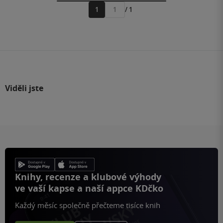
1
/ 1
Přejít
na
stránku
Viděli jste
Knihy, recenze a klubové výhody
ve vaší kapse a naší appce KDčko
Každý měsíc společně přečteme tisíce knih