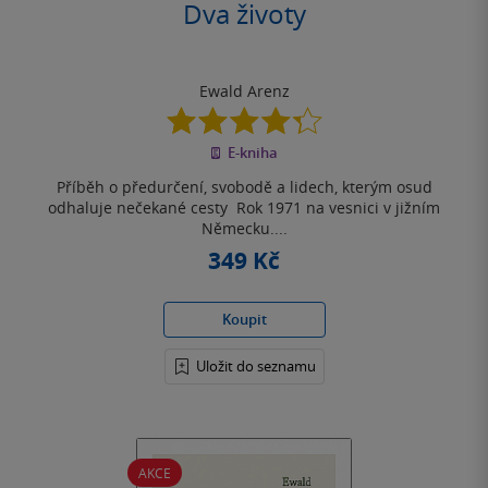
Dva životy
Ewald Arenz
4.3
z
E-kniha
5
hvězdiček
Příběh o předurčení, svobodě a lidech, kterým osud
odhaluje nečekané cesty Rok 1971 na vesnici v jižním
Německu....
349 Kč
Koupit
Uložit do seznamu
AKCE