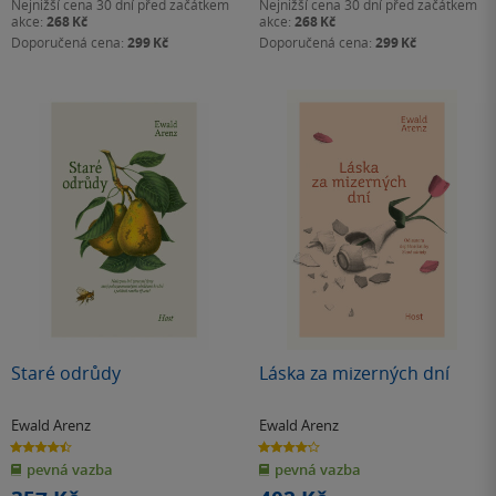
Nejnižší cena 30 dní před začátkem
Nejnižší cena 30 dní před začátkem
akce:
268 Kč
akce:
268 Kč
Doporučená cena:
299 Kč
Doporučená cena:
299 Kč
Staré odrůdy
Láska za mizerných dní
Ewald Arenz
Ewald Arenz
4.5
4.2
z
z
pevná vazba
pevná vazba
5
5
hvězdiček
hvězdiček