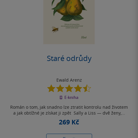
Staré odrůdy
Ewald Arenz
4.5
z
E-kniha
5
hvězdiček
Román o tom, jak snadno lze ztratit kontrolu nad životem
a jak obtížné je získat ji zpět Sally a Liss — dvě ženy,...
269 Kč