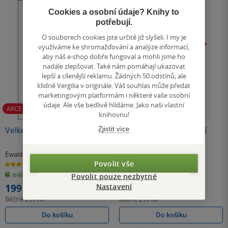
Cookies a osobní údaje? Knihy to
potřebují.
O souborech cookies jste určitě již slyšeli. I my je
využíváme ke shromažďování a analýze informací,
aby náš e-shop dobře fungoval a mohli jsme ho
nadále zlepšovat. Také nám pomáhají ukazovat
lepší a cílenější reklamu. Žádných 50 odstínů, ale
klidně Vergilia v originále. Váš souhlas může předat
marketingovým platformám i některé vaše osobní
údaje. Ale vše bedlivě hlídáme. Jako naši vlastní
AKCE
AKCE
knihovnu!
Velké léto
Láska za mizerných dní
Zjistit více
Ewald Arenz
Ewald Arenz
Povolit vše
4.2
4.2
z
z
měkká vazba
měkká vazba
5
5
Povolit pouze nezbytné
hvězdiček
hvězdiček
Nastavení
199 Kč
199 Kč
Běžně
299 Kč
Běžně
299 Kč
Do košíku
Do košíku