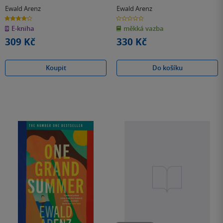
Ewald Arenz
Ewald Arenz
4.2
0.0
z
z
E-kniha
měkká vazba
5
5
hvězdiček
hvězdiček
309 Kč
330 Kč
Koupit
Do košíku