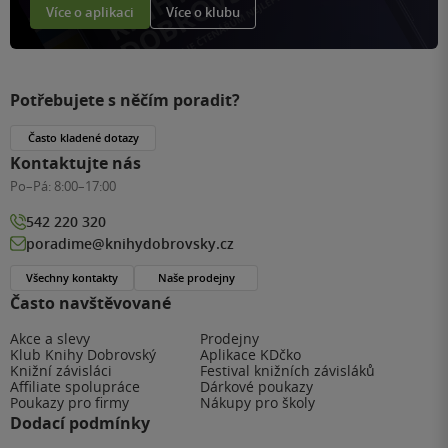
Více o aplikaci
Více o klubu
Potřebujete s něčím poradit?
Často kladené dotazy
Kontaktujte nás
Po–Pá:
8:00–17:00
542 220 320
poradime@knihydobrovsky.cz
Všechny kontakty
Naše prodejny
Často navštěvované
Akce a slevy
Prodejny
Klub Knihy Dobrovský
Aplikace KDčko
Knižní závisláci
Festival knižních závisláků
Affiliate spolupráce
Dárkové poukazy
Poukazy pro firmy
Nákupy pro školy
Dodací podmínky