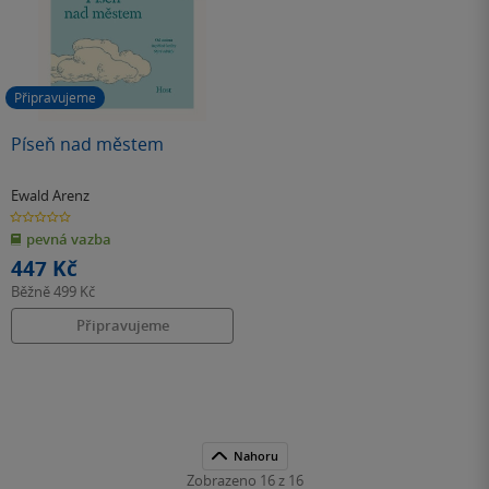
Připravujeme
Píseň nad městem
Ewald Arenz
0.0
z
pevná vazba
5
hvězdiček
447 Kč
Běžně
499 Kč
Připravujeme
Nahoru
Zobrazeno 16 z 16