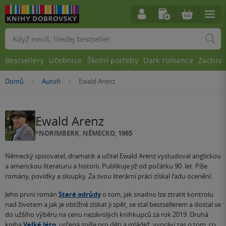
Vyhledávání
Bestsellery
Učebnice
Školní potřeby
Dark romance
Zachra
Nacházíte
Domů
Autoři
Ewald Arenz
»
»
se
zde:
Ewald Arenz
*NORIMBERK, NĚMECKO, 1965
Německý spisovatel, dramatik a učitel Ewald Arenz vystudoval anglickou
a americkou literaturu a historii. Publikuje již od počátku 90. let. Píše
romány, povídky a sloupky. Za svou literární práci získal řadu ocenění.
Jeho první román
Staré odrůdy
o tom, jak snadno lze ztratit kontrolu
nad životem a jak je obtížné získat ji zpět, se stal bestsellerem a dostal se
do užšího výběru na cenu nezávislých knihkupců za rok 2019. Druhá
kniha
Velké léto
, určená spíše pro děti a mládež, vypráví zas o tom, co