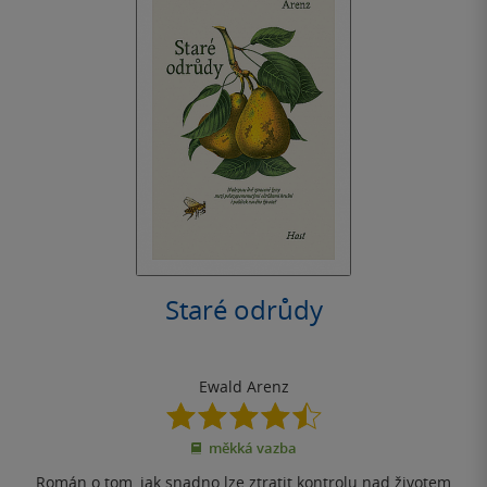
Staré odrůdy
Ewald Arenz
4.5
z
měkká vazba
5
hvězdiček
Román o tom, jak snadno lze ztratit kontrolu nad životem