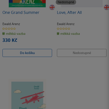
Nedostupné
One Grand Summer
Love, After All
Ewald Arenz
Ewald Arenz
0.0
0.0
z
z
měkká vazba
měkká vazba
5
5
hvězdiček
hvězdiček
330 Kč
Do košíku
Nedostupné