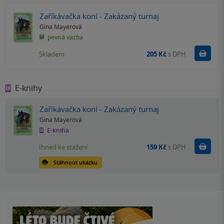
Zaříkávačka koní - Zakázaný turnaj
Gina Mayerová
pevná vazba
Do k
Skladem
205 Kč
s DPH
E-knihy
Zaříkávačka koní - Zakázaný turnaj
Gina Mayerová
E-kniha
Koupit
Ihned ke stažení
159 Kč
s DPH
Stáhnout ukázku