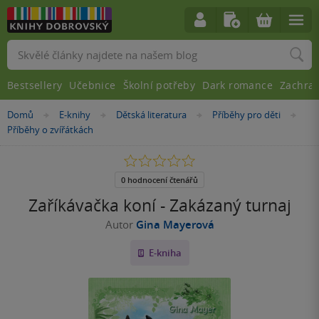
Vyhledávání
Bestsellery
Učebnice
Školní potřeby
Dark romance
Zachra
Nacházíte
Domů
E-knihy
Dětská literatura
Příběhy pro děti
»
»
»
»
se
Příběhy o zvířátkách
zde:
0.0
z
5
0 hodnocení čtenářů
hvězdiček
Zaříkávačka koní - Zakázaný turnaj
Autor
Gina Mayerová
E-kniha