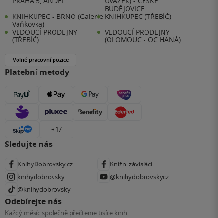
PRAHA 5, ANDĚL
ÚVAZEK) - ČESKÉ
BUDĚJOVICE
KNIHKUPEC - BRNO (Galerie
KNIHKUPEC (TŘEBÍČ)
Vaňkovka)
VEDOUCÍ PRODEJNY
VEDOUCÍ PRODEJNY
(TŘEBÍČ)
(OLOMOUC - OC HANÁ)
Volné pracovní pozice
Platební metody
+ 17
Sledujte nás
KnihyDobrovsky.cz
Knižní závisláci
knihydobrovsky
@knihydobrovskycz
@knihydobrovsky
Odebírejte nás
Každý měsíc společně přečteme tisíce knih