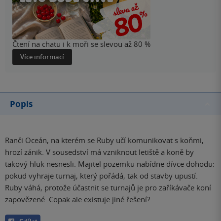
Čtení na chatu i k moři se slevou až 80 %
Více informací
Popis
Ranči Oceán, na kterém se Ruby učí komunikovat s koňmi,
hrozí zánik. V sousedství má vzniknout letiště a koně by
takový hluk nesnesli. Majitel pozemku nabídne dívce dohodu:
pokud vyhraje turnaj, který pořádá, tak od stavby upustí.
Ruby váhá, protože účastnit se turnajů je pro zaříkávače koní
zapovězené. Copak ale existuje jiné řešení?