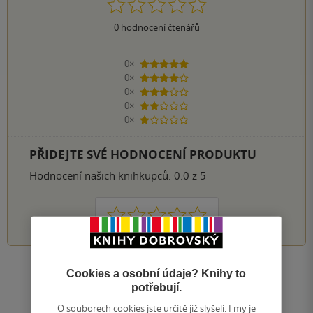
0
hodnocení čtenářů
0×
5 hvězdiček
0×
4 hvězdičky
0×
3 hvězdičky
0×
2 hvězdičky
0×
1 hvezdička
PŘIDEJTE SVÉ HODNOCENÍ PRODUKTU
Hodnocení našich knihkupců: 0.0 z 5
1
2
3
4
5
Zobrazit všechna hodnocení
Cookies a osobní údaje? Knihy to
potřebují.
O souborech cookies jste určitě již slyšeli. I my je