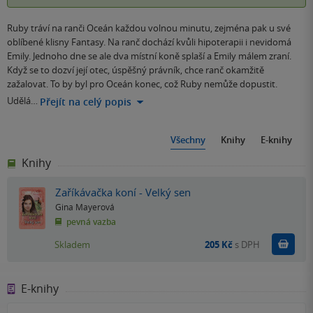
Ruby tráví na ranči Oceán každou volnou minutu, zejména pak u své
oblíbené klisny Fantasy. Na ranč dochází kvůli hipoterapii i nevidomá
Emily. Jednoho dne se ale dva místní koně splaší a Emily málem zraní.
Když se to dozví její otec, úspěšný právník, chce ranč okamžitě
zažalovat. To by byl pro Oceán konec, což Ruby nemůže dopustit.
Udělá…
Přejít na celý popis
Všechny
Knihy
E-knihy
Knihy
Zaříkávačka koní - Velký sen
Gina Mayerová
pevná vazba
Do k
Skladem
205 Kč
s DPH
E-knihy