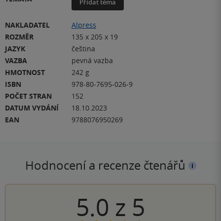
Přidat téma
NAKLADATEL
Alpress
ROZMĚR
135 x 205 x 19
JAZYK
čeština
VAZBA
pevná vazba
HMOTNOST
242 g
ISBN
978-80-7695-026-9
POČET STRAN
152
DATUM VYDÁNÍ
18.10.2023
EAN
9788076950269
Hodnocení a recenze čtenářů
5.0
z
5