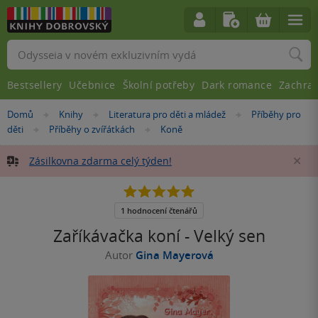
Vyhledávání
Bestsellery
Učebnice
Školní potřeby
Dark romance
Zachra
Nacházíte
Domů
Knihy
Literatura pro děti a mládež
Příběhy pro
»
»
»
se
děti
Příběhy o zvířátkách
Koně
»
»
zde:
Zásilkovna zdarma celý týden!
Za
5.0
z
5
1 hodnocení čtenářů
hvězdiček
Zaříkávačka koní - Velký sen
Autor
Gina Mayerová