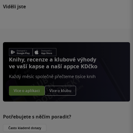
Viděli jste
Knihy, recenze a klubové výhody
ve vaší kapse a naší appce KDčko
Každý měsíc společně přečteme tisíce knih
Více o aplikaci
Více o klubu
Potřebujete s něčím poradit?
Často kladené dotazy