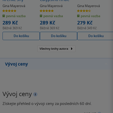
Gina Mayerová
Gina Mayerová
Gina Mayerová
5.0
5.0
4.5
z
z
z
pevná vazba
pevná vazba
pevná vazba
5
5
5
hvězdiček
hvězdiček
hvězdiček
289 Kč
289 Kč
279 Kč
Běžně
369 Kč
Běžně
369 Kč
Běžně
349 Kč
Do košíku
Do košíku
Do košíku
Všechny knihy autora
Vývoj ceny
Vývoj ceny
Získejte přehled o vývoji ceny za posledních 60 dní.