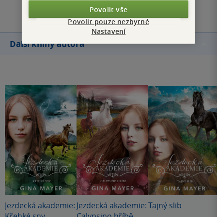
Přidat hodnocení
Povolit vše
Povolit pouze nezbytné
Nastavení
Další knihy autora
Jezdecká akademie:
Jezdecká akademie:
Tajný slib
Křehké sny
Calypsino hříbě