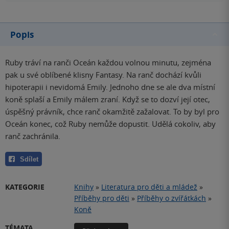
Popis
Ruby tráví na ranči Oceán každou volnou minutu, zejména
pak u své oblíbené klisny Fantasy. Na ranč dochází kvůli
hipoterapii i nevidomá Emily. Jednoho dne se ale dva místní
koně splaší a Emily málem zraní. Když se to dozví její otec,
úspěšný právník, chce ranč okamžitě zažalovat. To by byl pro
Oceán konec, což Ruby nemůže dopustit. Udělá cokoliv, aby
ranč zachránila.
Sdílet
KATEGORIE
Knihy
»
Literatura pro děti a mládež
»
Příběhy pro děti
»
Příběhy o zvířátkách
»
Koně
TÉMATA