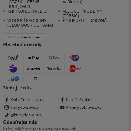
ÚVAZEK) - ČESKÉ
Vaňkovka)
BUDĚJOVICE
KNIHKUPEC (TŘEBÍČ)
VEDOUCÍ PRODEJNY
(TŘEBÍČ)
VEDOUCÍ PRODEJNY
KNIHKUPEC - KARVINÁ
(OLOMOUC - OC HANÁ)
Volné pracovní pozice
Platební metody
+ 17
Sledujte nás
KnihyDobrovsky.cz
Knižní závisláci
knihydobrovsky
@knihydobrovskycz
@knihydobrovsky
Odebírejte nás
Každý měsíc společně přečteme tisíce knih