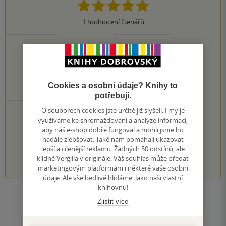
1
hodnocení čtenářů
1×
5 hvězdiček
0×
4 hvězdičky
0×
3 hvězdičky
0×
2 hvězdičky
Cookies a osobní údaje? Knihy to
0×
1 hvezdička
potřebují.
O souborech cookies jste určitě již slyšeli. I my je
PŘIDEJTE SVÉ HODNOCENÍ KNIHY
využíváme ke shromažďování a analýze informací,
Hodnocení našich knihkupců: 0.0 z 5
aby náš e-shop dobře fungoval a mohli jsme ho
nadále zlepšovat. Také nám pomáhají ukazovat
lepší a cílenější reklamu. Žádných 50 odstínů, ale
1
2
3
4
5
klidně Vergilia v originále. Váš souhlas může předat
marketingovým platformám i některé vaše osobní
údaje. Ale vše bedlivě hlídáme. Jako naši vlastní
knihovnu!
Zobrazit všechna hodnocení
Zjistit více