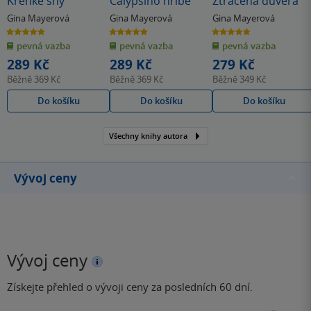
Křehké sny
Calypsino hříbě
Ztracená důvěra
Gina Mayerová
Gina Mayerová
Gina Mayerová
5.0
5.0
4.8
z
z
z
pevná vazba
pevná vazba
pevná vazba
5
5
5
hvězdiček
hvězdiček
hvězdiček
289 Kč
289 Kč
279 Kč
Běžně
369 Kč
Běžně
369 Kč
Běžně
349 Kč
Do košíku
Do košíku
Do košíku
Všechny knihy autora
Vývoj ceny
Vývoj ceny
Získejte přehled o vývoji ceny za posledních 60 dní.