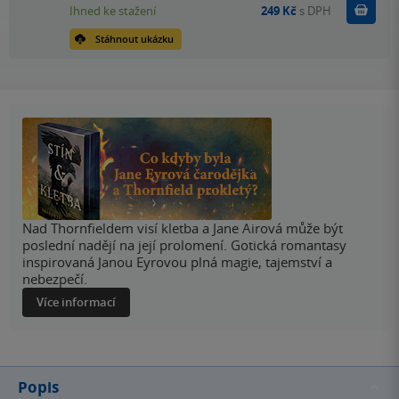
Koupit
Ihned ke stažení
249 Kč
s DPH
Stáhnout ukázku
Nad Thornfieldem visí kletba a Jane Airová může být
poslední nadějí na její prolomení. Gotická romantasy
inspirovaná Janou Eyrovou plná magie, tajemství a
nebezpečí.
Více informací
Popis