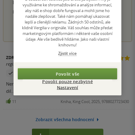
PŘIDEJTE SVÉ HODNOCENÍ PRODUKTU
využíváme ke shromažďování a analýze informací,
aby náš e-shop dobře fungoval a mohli jsme ho
Hodnocení našich knihkupců: 0.0 z 5
nadále zlepšovat. Také nám pomáhají ukazovat
lepší a cílenější reklamu. Žádných 50 odstínů, ale
klidně Vergilia v originále. Váš souhlas může předat
1
2
3
4
5
marketingovým platformám i některé vaše osobní
údaje. Ale vše bedlivě hlídáme. Jako naši vlastní
knihovnu!
Zjistit více
ZDRAVOTNÍK
registrovaný uživatel
Zakoupil produkt
Hodnoceno z aplikace
Povolit vše
Povolit pouze nezbytné
Nemam slov nejlepsi serie ever... Tesim se na dalsi
Nastavení
dil.............................. ........
11
Kniha, King Cool, 2025, 9788027723430
Zobrazit všechna hodnocení