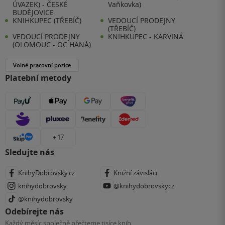
ÚVAZEK) - ČESKÉ
Vaňkovka)
BUDĚJOVICE
KNIHKUPEC (TŘEBÍČ)
VEDOUCÍ PRODEJNY
(TŘEBÍČ)
VEDOUCÍ PRODEJNY
KNIHKUPEC - KARVINÁ
(OLOMOUC - OC HANÁ)
Volné pracovní pozice
Platební metody
+ 17
Sledujte nás
KnihyDobrovsky.cz
Knižní závisláci
knihydobrovsky
@knihydobrovskycz
@knihydobrovsky
Odebírejte nás
Každý měsíc společně přečteme tisíce knih