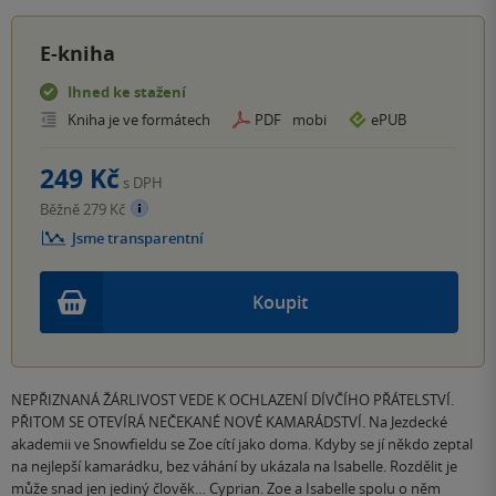
E-kniha
Ihned ke stažení
Kniha je ve formátech
PDF
mobi
ePUB
249 Kč
s DPH
Běžně 279 Kč
Jsme transparentní
Koupit
NEPŘIZNANÁ ŽÁRLIVOST VEDE K OCHLAZENÍ DÍVČÍHO PŘÁTELSTVÍ.
PŘITOM SE OTEVÍRÁ NEČEKANÉ NOVÉ KAMARÁDSTVÍ. Na Jezdecké
akademii ve Snowfieldu se Zoe cítí jako doma. Kdyby se jí někdo zeptal
na nejlepší kamarádku, bez váhání by ukázala na Isabelle. Rozdělit je
může snad jen jediný člověk… Cyprian. Zoe a Isabelle spolu o něm