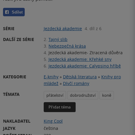
Sdílet
SÉRIE
Jezdecká akademie
4. díl z 6
DALŠÍ ZE SÉRIE
2.
Tajný slib
3.
Nebezpečná krása
4.
Jezdecká akademie- Ztracená důvěra
5.
Jezdecká akademie: Křehké sny
6.
Jezdecká akademie: Calypsino hříbě
KATEGORIE
E-knihy
»
Dětská literatura
»
Knihy pro
mládež
»
Dívčí romány
TÉMATA
přátelství
dobrodružství
koně
Přidat téma
NAKLADATEL
King Cool
JAZYK
čeština