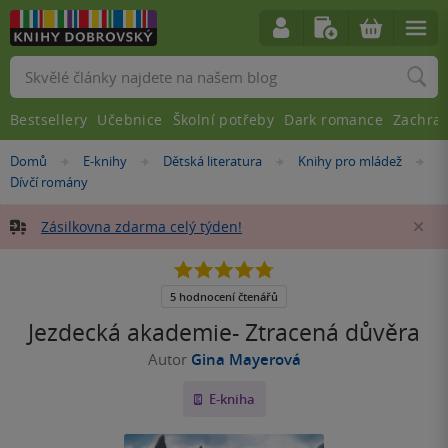
Vyhledávání
Bestsellery
Učebnice
Školní potřeby
Dark romance
Zachra
Nacházíte
Domů
E-knihy
Dětská literatura
Knihy pro mládež
»
»
»
»
se
Dívčí romány
zde:
Zásilkovna zdarma celý týden!
Za
4.8
z
5
5 hodnocení čtenářů
hvězdiček
Jezdecká akademie- Ztracená důvěra
Autor
Gina Mayerová
E-kniha