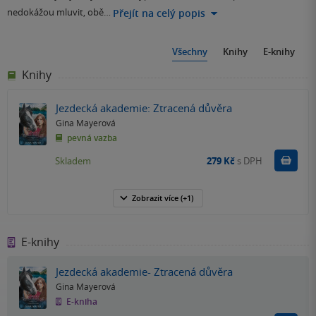
nedokážou mluvit, obě…
Přejít na celý popis
Všechny
Knihy
E-knihy
Knihy
Jezdecká akademie: Ztracená důvěra
Gina Mayerová
pevná vazba
Do k
Skladem
279 Kč
s DPH
Zobrazit
více
(+1)
E-knihy
Jezdecká akademie- Ztracená důvěra
Gina Mayerová
E-kniha