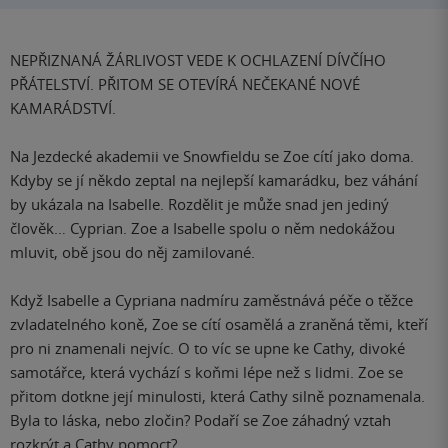
NEPŘIZNANÁ ŽÁRLIVOST VEDE K OCHLAZENÍ DÍVČÍHO
PŘÁTELSTVÍ. PŘITOM SE OTEVÍRÁ NEČEKANÉ NOVÉ
KAMARÁDSTVÍ.
Na Jezdecké akademii ve Snowfieldu se Zoe cítí jako doma.
Kdyby se jí někdo zeptal na nejlepší kamarádku, bez váhání
by ukázala na Isabelle. Rozdělit je může snad jen jediný
člověk… Cyprian. Zoe a Isabelle spolu o něm nedokážou
mluvit, obě jsou do něj zamilované.
Když Isabelle a Cypriana nadmíru zaměstnává péče o těžce
zvladatelného koně, Zoe se cítí osamělá a zraněná těmi, kteří
pro ni znamenali nejvíc. O to víc se upne ke Cathy, divoké
samotářce, která vychází s koňmi lépe než s lidmi. Zoe se
přitom dotkne její minulosti, která Cathy silně poznamenala.
Byla to láska, nebo zločin? Podaří se Zoe záhadný vztah
rozkrýt a Cathy pomoct?