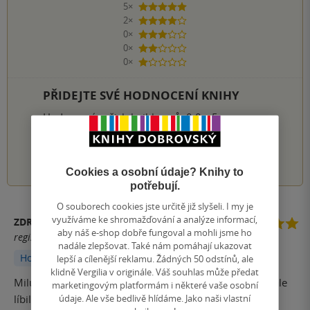
5×
5 hvězdiček
2×
4 hvězdičky
0×
3 hvězdičky
0×
2 hvězdičky
0×
1 hvezdička
PŘIDEJTE SVÉ HODNOCENÍ KNIHY
Hodnocení našich knihkupců: 0.0 z 5
1
2
3
4
5
Cookies a osobní údaje? Knihy to
potřebují.
O souborech cookies jste určitě již slyšeli. I my je
využíváme ke shromažďování a analýze informací,
ZDRAVOTNÍK
aby náš e-shop dobře fungoval a mohli jsme ho
registrovaný uživatel
nadále zlepšovat. Také nám pomáhají ukazovat
Hodnoceno z aplikace
lepší a cílenější reklamu. Žádných 50 odstínů, ale
klidně Vergilia v originále. Váš souhlas může předat
Miluju toooooooooo. I když jsem to čekala trochu jiný ale
marketingovým platformám i některé vaše osobní
údaje. Ale vše bedlivě hlídáme. Jako naši vlastní
líbilo se mi to ale těšila jsem se že se dají Cyprián a Zoe