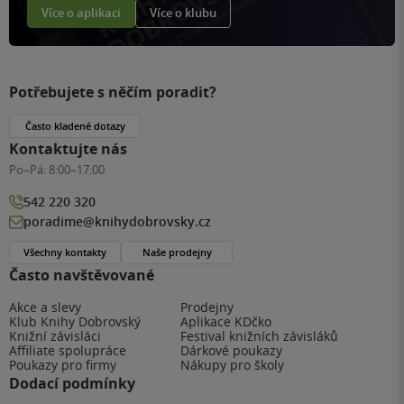
Více o aplikaci
Více o klubu
Potřebujete s něčím poradit?
Často kladené dotazy
Kontaktujte nás
Po–Pá:
8:00–17:00
542 220 320
poradime@knihydobrovsky.cz
Všechny kontakty
Naše prodejny
Často navštěvované
Akce a slevy
Prodejny
Klub Knihy Dobrovský
Aplikace KDčko
Knižní závisláci
Festival knižních závisláků
Affiliate spolupráce
Dárkové poukazy
Poukazy pro firmy
Nákupy pro školy
Dodací podmínky