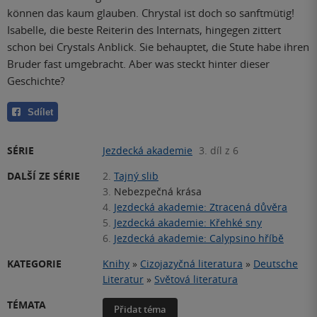
können das kaum glauben. Chrystal ist doch so sanftmütig!
Isabelle, die beste Reiterin des Internats, hingegen zittert
schon bei Crystals Anblick. Sie behauptet, die Stute habe ihren
Bruder fast umgebracht. Aber was steckt hinter dieser
Geschichte?
Sdílet
SÉRIE
Jezdecká akademie
3. díl z 6
DALŠÍ ZE SÉRIE
2.
Tajný slib
3.
Nebezpečná krása
4.
Jezdecká akademie: Ztracená důvěra
5.
Jezdecká akademie: Křehké sny
6.
Jezdecká akademie: Calypsino hříbě
KATEGORIE
Knihy
»
Cizojazyčná literatura
»
Deutsche
Literatur
»
Světová literatura
TÉMATA
Přidat téma