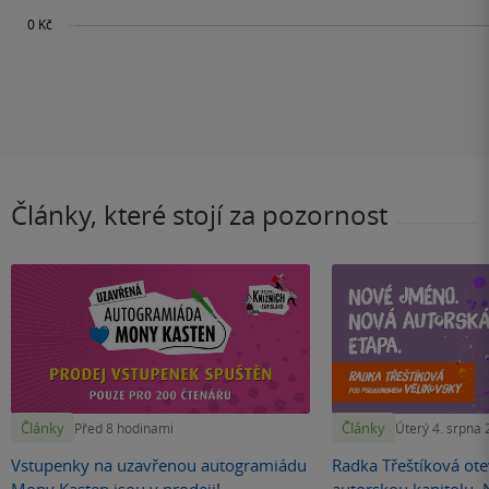
Články, které stojí za pozornost
Články
Články
Před 8 hodinami
Úterý 4. srpna
Vstupenky na uzavřenou autogramiádu
Radka Třeštíková otev
Mony Kasten jsou v prodeji!
autorskou kapitolu.