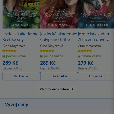
Jezdecká akademie:
Jezdecká akademie:
Jezdecká akademie
Křehké sny
Calypsino hříbě
Ztracená důvěra
Gina Mayerová
Gina Mayerová
Gina Mayerová
5.0
5.0
4.8
z
z
z
pevná vazba
pevná vazba
pevná vazba
5
5
5
hvězdiček
hvězdiček
hvězdiček
289 Kč
289 Kč
279 Kč
Běžně
369 Kč
Běžně
369 Kč
Běžně
349 Kč
Do košíku
Do košíku
Do košíku
Všechny knihy autora
Vývoj ceny