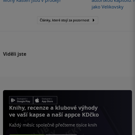
jako Velikovsky
Články, které stojí za pozornost
Viděli jste
Knihy, recenze a klubové výhody
ve vaší kapse a naší appce KDčko
Každý měsíc společně přečteme tisíce knih