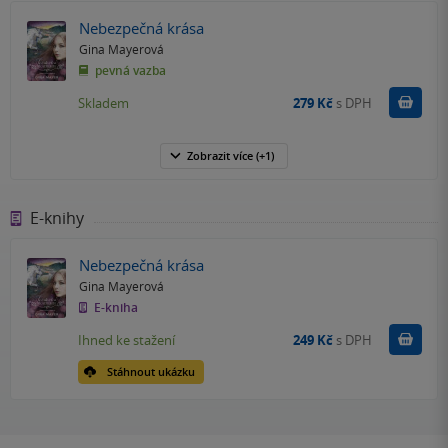
Nebezpečná krása
Gina Mayerová
pevná vazba
Do k
Skladem
279 Kč
s DPH
Zobrazit
více
(+1)
E-knihy
Nebezpečná krása
Gina Mayerová
E-kniha
Koupit
Ihned ke stažení
249 Kč
s DPH
Stáhnout ukázku