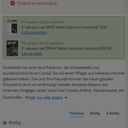
Produkt je nedostupný.
Při zaslání zboží balíčkem
K nákupu nad 99 Kč
dárek zdarma
v hodnotě 19 Kč
E-shopové listy
Při zaslání zboží balíčkem
K nákupu nad 999 Kč
dárek zdarma
v hodnotě 299 Kč
Let na měsíc
Snowfields hat eine neue Patientin: die schneeweiße und
wunderschöne Stute Crystal. Sie soll einen Pfleger aus heiterem Himmel
gebissen haben. Zoe und ihre Freunde können das kaum glauben.
Chrystal ist doch so sanftmütig! Isabelle, die beste Reiterin des
Internats, hingegen zittert schon bei Crystals Anblick. Sie behauptet, die
Stute habe…
Přejít na celý popis
Všechny
Knihy
E-knihy
Knihy