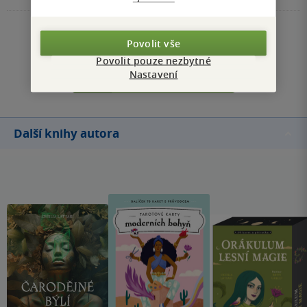
Zobrazit všechna hodnocení
Povolit vše
Povolit pouze nezbytné
Přidat hodnocení
Nastavení
Další knihy autora