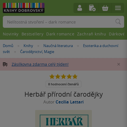
Vyhledávání
Novinky
Bestsellery
Dark romance
Zachraň knihu
Dárkové 
Nacházíte
Domů
Knihy
Naučná literatura
Esoterika a duchovní
»
»
»
se
svět
Čarodějnictví, Magie
»
zde:
Zásilkovna zdarma celý týden!
Za
4.8
z
5
8 hodnocení čtenářů
hvězdiček
Herbář přírodní čarodějky
Autor
Cecilia Lattari