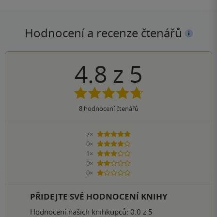
Hodnocení a recenze čtenářů
4.8
z
5
8
hodnocení čtenářů
7×
5 hvězdiček
0×
4 hvězdičky
1×
3 hvězdičky
0×
2 hvězdičky
0×
1 hvezdička
PŘIDEJTE SVÉ HODNOCENÍ KNIHY
Hodnocení našich knihkupců: 0.0 z 5