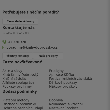
Potřebujete s něčím poradit?
Často kladené dotazy
Kontaktujte nás
Po–Pá:
8:00–17:00
542 220 320
poradime@knihydobrovsky.cz
Všechny kontakty
Naše prodejny
Často navštěvované
Akce a slevy
Prodejny
Klub Knihy Dobrovský
Aplikace KDčko
Knižní závisláci
Festival knižních závisláků
Affiliate spolupráce
Dárkové poukazy
Poukazy pro firmy
Nákupy pro školy
Dodací podmínky
Platební metody
Doprava
Obchodní podmínky
Reklamace a vrácení
Ochrana osobních údajů
Nastavení cookies