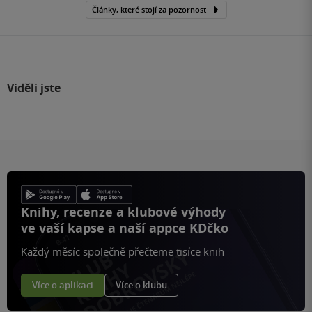
Články, které stojí za pozornost
Viděli jste
Knihy, recenze a klubové výhody
ve vaší kapse a naší appce KDčko
Každý měsíc společně přečteme tisíce knih
Více o aplikaci
Více o klubu