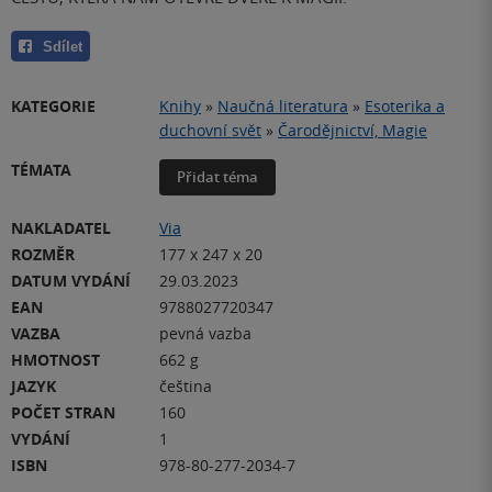
Sdílet
KATEGORIE
Knihy
»
Naučná literatura
»
Esoterika a
duchovní svět
»
Čarodějnictví, Magie
TÉMATA
Přidat téma
NAKLADATEL
Via
ROZMĚR
177 x 247 x 20
DATUM VYDÁNÍ
29.03.2023
EAN
9788027720347
VAZBA
pevná vazba
HMOTNOST
662 g
JAZYK
čeština
POČET STRAN
160
VYDÁNÍ
1
ISBN
978-80-277-2034-7