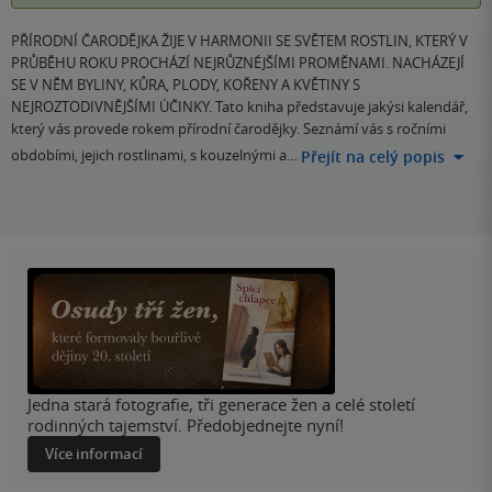
PŘÍRODNÍ ČARODĚJKA ŽIJE V HARMONII SE SVĚTEM ROSTLIN, KTERÝ V
PRŮBĚHU ROKU PROCHÁZÍ NEJRŮZNÉJŠÍMI PROMĚNAMI. NACHÁZEJÍ
SE V NĚM BYLINY, KŮRA, PLODY, KOŘENY A KVĚTINY S
NEJROZTODIVNĚJŠÍMI ÚČINKY. Tato kniha představuje jakýsi kalendář,
který vás provede rokem přírodní čarodějky. Seznámí vás s ročními
obdobími, jejich rostlinami, s kouzelnými a…
Přejít na celý popis
Jedna stará fotografie, tři generace žen a celé století
rodinných tajemství. Předobjednejte nyní!
Více informací