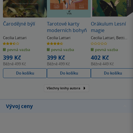
Čarodějné býlí
Tarotové karty
Orákulum Lesní
moderních bohyň
magie
Cecilia Lattari
Cecilia Lattari
Cecilia Lattari
,
Betti
Greco
3.5
4.4
0.0
z
z
z
pevná vazba
pevná vazba
pevná vazba
5
5
5
hvězdiček
hvězdiček
hvězdiček
399 Kč
399 Kč
402 Kč
Běžně
499 Kč
Běžně
499 Kč
Běžně
449 Kč
Do košíku
Do košíku
Do košíku
Všechny knihy autora
Vývoj ceny