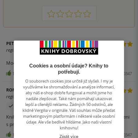
1
2
3
4
5
PETRA BECK ŠICOVÁ
registrovaný uživatel
Moc příjemná kniha
Cookies a osobní údaje? Knihy to
potřebují.
14
Kniha, Via, 2023, 9788027720347
O souborech cookies jste určitě již slyšeli. I my je
využíváme ke shromažďování a analýze informací,
ROMANA
aby náš e-shop dobře fungoval a mohli jsme ho
registrovaný uživatel
nadále zlepšovat. Také nám pomáhají ukazovat
lepší a cílenější reklamu. Žádných 50 odstínů, ale
Zakoupil produkt
klidně Vergilia v originále. Váš souhlas může předat
marketingovým platformám i některé vaše osobní
Kniha plna krasnych ilustraci spojena s ctenim o propojeni
údaje. Ale vše bedlivě hlídáme. Jako naši vlastní
s prirodou
knihovnu!
10
Kniha, Via, 2023, 9788027720347
Zjistit více