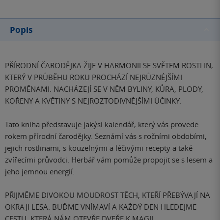
Popis
PŘÍRODNÍ ČARODĚJKA ŽIJE V HARMONII SE SVĚTEM ROSTLIN,
KTERÝ V PRŮBĚHU ROKU PROCHÁZÍ NEJRŮZNÉJŠÍMI
PROMĚNAMI. NACHÁZEJÍ SE V NĚM BYLINY, KŮRA, PLODY,
KOŘENY A KVĚTINY S NEJROZTODIVNĚJŠÍMI ÚČINKY.
Tato kniha představuje jakýsi kalendář, který vás provede
rokem přírodní čarodějky. Seznámí vás s ročními obdobími,
jejich rostlinami, s kouzelnými a léčivými recepty a také
zvířecími průvodci. Herbář vám pomůže propojit se s lesem a
jeho jemnou energií.
PŘIJMĚME DIVOKOU MOUDROST TĚCH, KTEŘÍ PŘEBÝVAJÍ NA
OKRAJI LESA. BUĎME VNÍMAVÍ A KAŽDÝ DEN HLEDEJME
CESTU, KTERÁ NÁM OTEVŘE DVEŘE K MAGII.