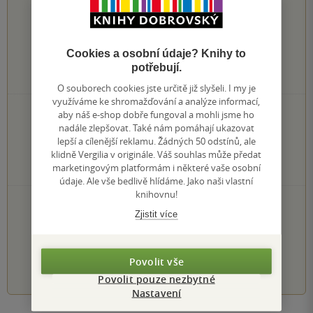
4.7
z
5
Cookies a osobní údaje? Knihy to
potřebují.
6
hodnocení čtenářů
O souborech cookies jste určitě již slyšeli. I my je
využíváme ke shromažďování a analýze informací,
4×
aby náš e-shop dobře fungoval a mohli jsme ho
5 hvězdiček
2×
nadále zlepšovat. Také nám pomáhají ukazovat
4 hvězdičky
lepší a cílenější reklamu. Žádných 50 odstínů, ale
0×
3 hvězdičky
klidně Vergilia v originále. Váš souhlas může předat
0×
2 hvězdičky
marketingovým platformám i některé vaše osobní
0×
1 hvezdička
údaje. Ale vše bedlivě hlídáme. Jako naši vlastní
knihovnu!
PŘIDEJTE SVÉ HODNOCENÍ KNIHY
Zjistit více
Hodnocení našich knihkupců: 0.0 z 5
Povolit vše
1
2
3
4
5
Povolit pouze nezbytné
Nastavení