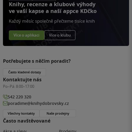
Knihy, recenze a klubové výhody
ve vaší kapse a naší appce KDčko
Každý měsíc společně přečteme tisíce knih
Více o aplikaci
Více o klubu
Potřebujete s něčím poradit?
Často kladené dotazy
Kontaktujte nás
Po–Pá:
8:00–17:00
542 220 320
poradime@knihydobrovsky.cz
Všechny kontakty
Naše prodejny
Často navštěvované
Akce a slevy
Prodejny