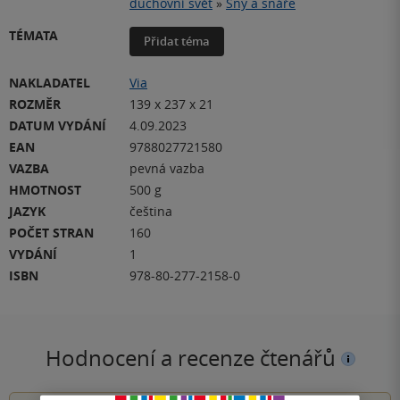
duchovní svět
»
Sny a snáře
TÉMATA
Přidat téma
NAKLADATEL
Via
ROZMĚR
139 x 237 x 21
DATUM VYDÁNÍ
4.09.2023
EAN
9788027721580
VAZBA
pevná vazba
HMOTNOST
500 g
JAZYK
čeština
POČET STRAN
160
VYDÁNÍ
1
ISBN
978-80-277-2158-0
Hodnocení a recenze čtenářů