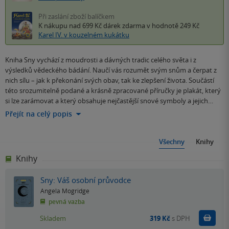
Při zaslání zboží balíčkem
K nákupu nad 699 Kč
dárek zdarma
v hodnotě 249 Kč
Karel IV. v kouzelném kukátku
Kniha Sny vychází z moudrosti a dávných tradic celého světa i z
výsledků vědeckého bádání. Naučí vás rozumět svým snům a čerpat z
nich sílu – jak k překonání svých obav, tak ke zlepšení života. Součástí
této srozumitelně podané a krásně zpracované příručky je plakát, který
si lze zarámovat a který obsahuje nejčastější snové symboly a jejich…
Přejít na celý popis
Všechny
Knihy
Knihy
Sny: Váš osobní průvodce
Angela Mogridge
pevná vazba
Do k
Skladem
319 Kč
s DPH