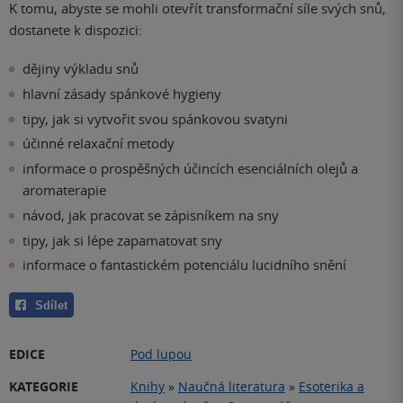
K tomu, abyste se mohli otevřít transformační síle svých snů,
dostanete k dispozici:
dějiny výkladu snů
hlavní zásady spánkové hygieny
tipy, jak si vytvořit svou spánkovou svatyni
účinné relaxační metody
informace o prospěšných účincích esenciálních olejů a
aromaterapie
návod, jak pracovat se zápisníkem na sny
tipy, jak si lépe zapamatovat sny
informace o fantastickém potenciálu lucidního snění
Sdílet
EDICE
Pod lupou
KATEGORIE
Knihy
»
Naučná literatura
»
Esoterika a