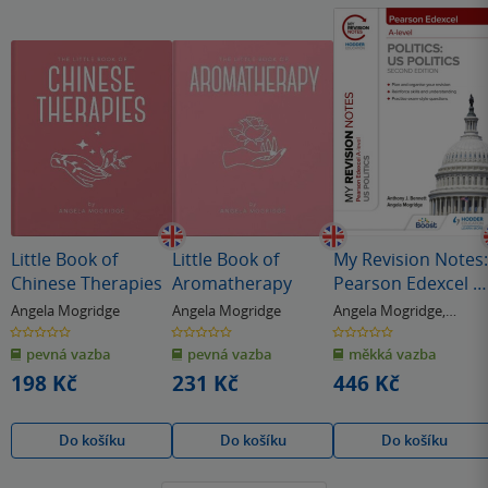
Little Book of
Little Book of
My Revision Notes:
Chinese Therapies
Aromatherapy
Pearson Edexcel A
Level Politics: US
Angela Mogridge
Angela Mogridge
Angela Mogridge
,
Politics: Second
Anthony J Bennett
0.0
0.0
0.0
z
z
z
Edition
pevná vazba
pevná vazba
měkká vazba
5
5
5
hvězdiček
hvězdiček
hvězdiček
198 Kč
231 Kč
446 Kč
Do košíku
Do košíku
Do košíku