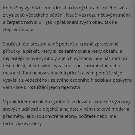
Kniha Sny vychází z moudrosti a dávných tradic celého světa i
z výsledků vědeckého bádání. Naučí vás rozumět svým snům
a čerpat z nich sílu – jak k překonání svých obav, tak ke
zlepšení života.
Součástí této srozumitelně podané a krásně zpracované
příručky je plakát, který si lze zarámovat a který obsahuje
nejčastější snové symboly a jejich významy. Sny nás mohou
těšit i děsit, ale obvykle bývají dost nesrozumitelné nebo
matoucí. Tato nepostradatelná příručka vám pomůže si je
vysvětlit z vědeckého i ze svého osobního hlediska a poskytne
vám klíče k rozluštění jejich tajemství.
V praktickém přehledu symbolů se dozvíte skutečné významy
snových událostí a objektů a najdete v něm i takové moderní
předměty, jako jsou chytré telefony, počítače nebo jiné
technické vynálezy.