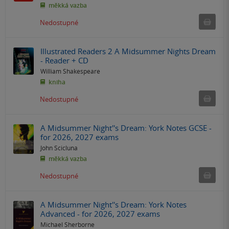
měkká vazba
Ned
Nedostupné
Illustrated Readers 2 A Midsummer Nights Dream
- Reader + CD
William Shakespeare
kniha
Ned
Nedostupné
A Midsummer Night''s Dream: York Notes GCSE -
for 2026, 2027 exams
John Scicluna
měkká vazba
Ned
Nedostupné
A Midsummer Night''s Dream: York Notes
Advanced - for 2026, 2027 exams
Michael Sherborne