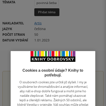
TÉMATA
povinná četba
Přidat téma
NAKLADATEL
Artis
JAZYK
čeština
POČET STRAN
50
DATUM VYDÁNÍ
1.01.2023
Hodnocení a recenze čtenářů
Cookies a osobní údaje? Knihy to
potřebují.
4.3
z
5
O souborech cookies jste určitě již slyšeli. I my je
využíváme ke shromažďování a analýze informací,
aby náš e-shop dobře fungoval a mohli jsme ho
nadále zlepšovat. Také nám pomáhají ukazovat
52
hodnocení čtenářů
lepší a cílenější reklamu. Žádných 50 odstínů, ale
klidně Vergilia v originále. Váš souhlas může předat