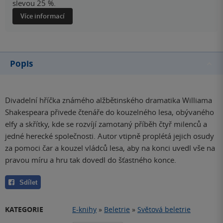
slevou 25 %.
Více informací
Popis
Divadelní hříčka známého alžbětinského dramatika Williama
Shakespeara přivede čtenáře do kouzelného lesa, obývaného
elfy a skřítky, kde se rozvíjí zamotaný příběh čtyř milenců a
jedné herecké společnosti. Autor vtipně proplétá jejich osudy
za pomoci čar a kouzel vládců lesa, aby na konci uvedl vše na
pravou míru a hru tak dovedl do šťastného konce.
Sdílet
KATEGORIE
E-knihy
»
Beletrie
»
Světová beletrie