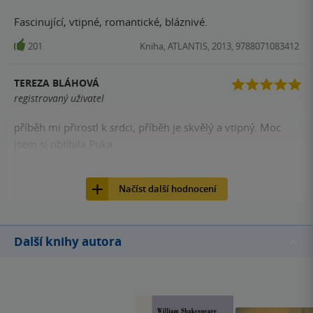
Fascinující, vtipné, romantické, bláznivé.
201
Kniha, ATLANTIS, 2013, 9788071083412
TEREZA BLÁHOVÁ
registrovaný uživatel
příběh mi přirostl k srdci, příběh je skvělý a vtipný. Moc
jsem si oblíbila Puka.
191
Kniha, ATLANTIS, 2013, 9788071083412
Načíst další hodnocení
Další knihy autora