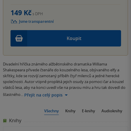
149 Kč
s DPH
Jsme transparentní
Koupit
Divadelní hříčka známého alžbětinského dramatika Williama
Shakespeara přivede čtenáře do kouzelného lesa, obývaného elfy a
skřítky, kde se rozvíjí zamotaný příběh čtyř milenců a jedné herecké
společnosti. Autor vtipně proplétá jejich osudy za pomoci čar a kouzel
vládců lesa, aby na konci uvedl vše na pravou míru a hru tak dovedl do
šťastného…
Přejít na celý popis
Všechny
Knihy
E-knihy
Audioknihy
Knihy