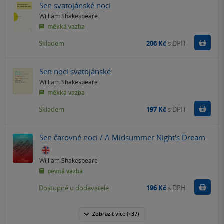
Sen svatojánské noci
William Shakespeare
měkká vazba
Do k
Skladem
206 Kč
s DPH
Sen noci svatojánské
William Shakespeare
měkká vazba
Do k
Skladem
197 Kč
s DPH
Sen čarovné noci / A Midsummer Night's Dream
William Shakespeare
pevná vazba
Do k
Dostupné u dodavatele
196 Kč
s DPH
Zobrazit
více
(+37)