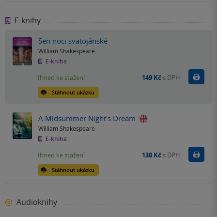
E-knihy
Sen noci svatojánské
William Shakespeare
E-kniha
Koupit
Ihned ke stažení
149 Kč
s DPH
Stáhnout ukázku
A Midsummer Night's Dream
William Shakespeare
E-kniha
Koupit
Ihned ke stažení
138 Kč
s DPH
Stáhnout ukázku
Audioknihy