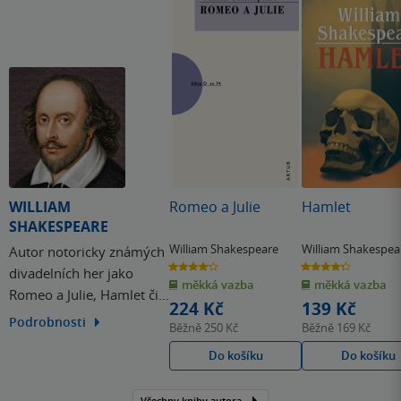
WILLIAM
Romeo a Julie
Hamlet
SHAKESPEARE
William Shakespeare
William Shakespea
Autor notoricky známých
4.1
4.3
divadelních her jako
z
z
měkká vazba
měkká vazba
5
5
Romeo a Julie, Hamlet či
hvězdiček
hvězdiček
224 Kč
139 Kč
Sen noci svatojánské -
Podrobnosti
Běžně
250 Kč
Běžně
169 Kč
William Shakespeare
Do košíku
Do košíku
proslul jako jeden z
nejpůsobivějších
Všechny knihy autora