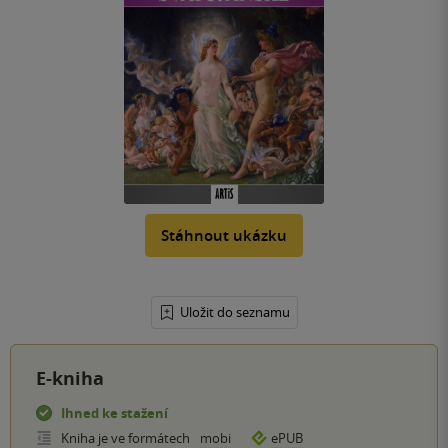
Stáhnout ukázku
Uložit do seznamu
E-kniha
Ihned ke stažení
Kniha je ve formátech
mobi
ePUB