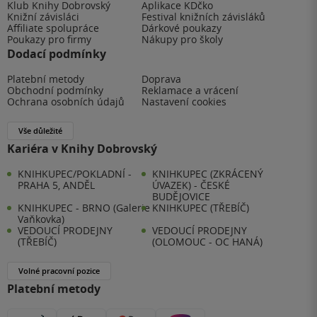
Klub Knihy Dobrovský
Aplikace KDčko
Knižní závisláci
Festival knižních závisláků
Affiliate spolupráce
Dárkové poukazy
Poukazy pro firmy
Nákupy pro školy
Dodací podmínky
Platební metody
Doprava
Obchodní podmínky
Reklamace a vrácení
Ochrana osobních údajů
Nastavení cookies
Vše důležité
Kariéra v Knihy Dobrovský
KNIHKUPEC/POKLADNÍ -
KNIHKUPEC (ZKRÁCENÝ
PRAHA 5, ANDĚL
ÚVAZEK) - ČESKÉ
BUDĚJOVICE
KNIHKUPEC - BRNO (Galerie
KNIHKUPEC (TŘEBÍČ)
Vaňkovka)
VEDOUCÍ PRODEJNY
VEDOUCÍ PRODEJNY
(TŘEBÍČ)
(OLOMOUC - OC HANÁ)
Volné pracovní pozice
Platební metody