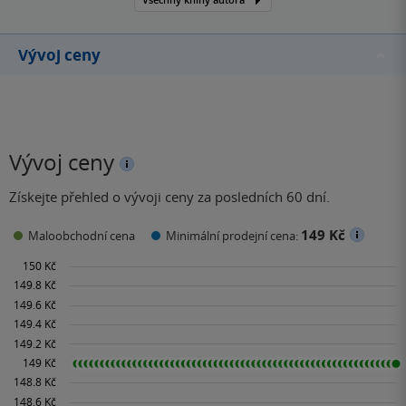
dramatiků, který kdy žil.
Jeho dílo je podnes
adaptováno na prknech
Vývoj ceny
divadel po celém světě.
Vývoj ceny
Získejte přehled o vývoji ceny za posledních 60 dní.
149 Kč
Maloobchodní cena
Minimální prodejní cena: