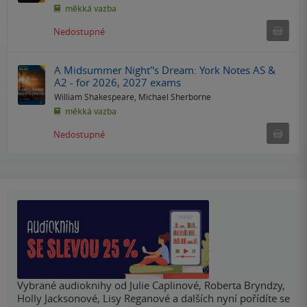
měkká vazba
Ned
Nedostupné
A Midsummer Night''s Dream: York Notes AS &
A2 - for 2026, 2027 exams
William Shakespeare
,
Michael Sherborne
měkká vazba
Ned
Nedostupné
Vybrané audioknihy od Julie Caplinové, Roberta Bryndzy,
Holly Jacksonové, Lisy Reganové a dalších nyní pořídíte se