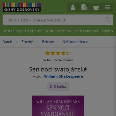
Vyhledávání
Bestsellery
Učebnice
Školní potřeby
Dark romance
Zachra
Nacházíte
Domů
E-knihy
Beletrie
Světová beletrie
»
»
»
se
zde:
4.3
z
5
52 hodnocení čtenářů
hvězdiček
Sen noci svatojánské
Autor
William Shakespeare
E-kniha