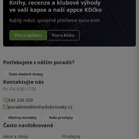
Knihy, recenze a klubové výhody
ve vaší kapse a naší appce KDčko
Každý měsíc společně přečteme tisíce knih
Více o aplikaci
Více o klubu
Potřebujete s něčím poradit?
Často kladené dotazy
Kontaktujte nás
Po–Pá:
8:00–17:00
542 220 320
poradime@knihydobrovsky.cz
Všechny kontakty
Naše prodejny
Často navštěvované
Akce a slevy
Prodejny