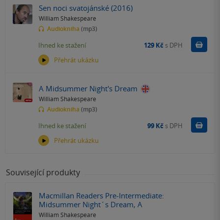
Sen noci svatojánské (2016)
William Shakespeare
Audiokniha
(mp3)
Koupit
Ihned ke stažení
129 Kč
s DPH
Přehrát ukázku
A Midsummer Night's Dream
William Shakespeare
Audiokniha
(mp3)
Koupit
Ihned ke stažení
99 Kč
s DPH
Přehrát ukázku
Související produkty
Macmillan Readers Pre-Intermediate:
Midsummer Night´s Dream, A
William Shakespeare