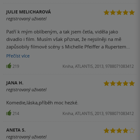
JULIE MELICHAROVÁ
registrovaný uživatel
Patří k mým oblíbeným, a tak jsem četla, viděla jako
divadlo i film. Musím však přiznat, že nejsilněji na mě
zapůsobily filmové scény s Michelle Pfeiffer a Rupertem
Everettem jako Oberon a Titánie. Nic pohádkovitějšího
Přečíst
více
snad nebylo natočeno.
219
Kniha, ATLANTIS, 2013, 9788071083412
JANA H.
registrovaný uživatel
Komedie,láska,příběh moc hezké.
214
Kniha, ATLANTIS, 2013, 9788071083412
ANETA S.
registrovaný uživatel