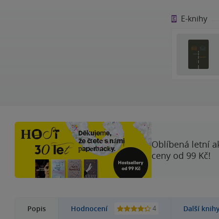
E-knihy
Oblíbená letní a
ceny od 99 Kč!
4
Popis
Hodnocení
Další knih