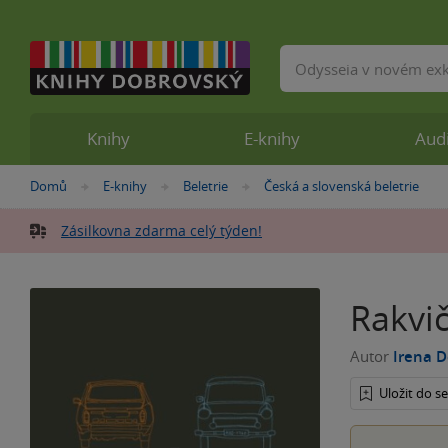
Vyhledávání
Knihy
E-knihy
Aud
Nacházíte
Domů
E-knihy
Beletrie
Česká a slovenská beletrie
»
»
»
se
zde:
Zásilkovna zdarma celý týden!
Rakvi
Autor
Irena 
Uložit do 