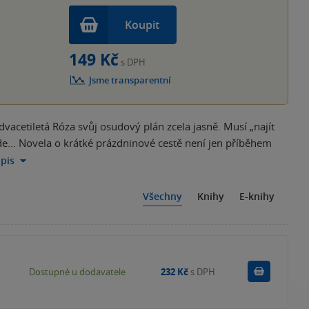
Koupit
149 Kč
s DPH
Jsme transparentní
vacetiletá Róza svůj osudový plán zcela jasně. Musí „najít
o bude… Novela o krátké prázdninové cestě není jen příběhem
opis
Všechny
Knihy
E-knihy
Do košík
Dostupné u dodavatele
232 Kč
s DPH