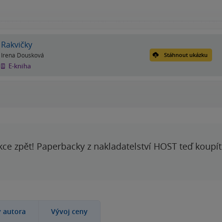
Rakvičky
Irena Dousková
Stáhnout ukázku
E-kniha
kce zpět! Paperbacky z nakladatelství HOST teď koupí
y autora
Vývoj ceny