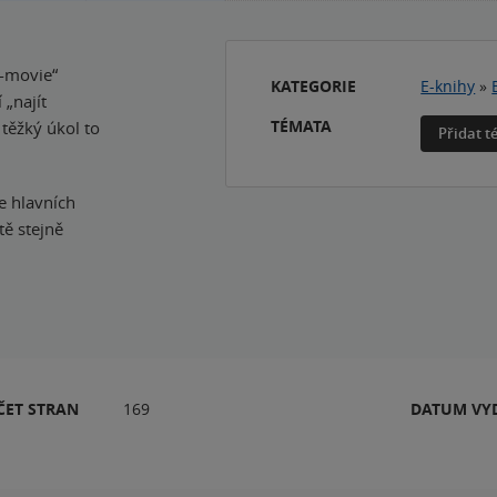
d-movie“
KATEGORIE
E-knihy
»
 „najít
TÉMATA
 těžký úkol to
Přidat 
e hlavních
tě stejně
ČET STRAN
169
DATUM VY