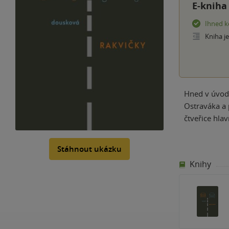
E-kniha
Ihned k
Kniha j
Hned v úvodu
Ostraváka a 
čtveřice hla
Stáhnout ukázku
Knihy