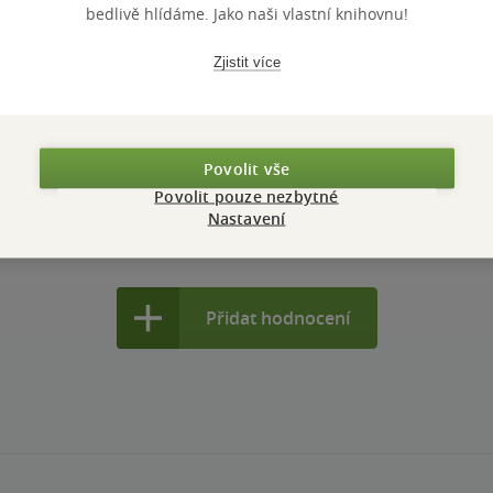
c ani neodehraje. No prostě smůla.:)
bedlivě hlídáme. Jako naši vlastní knihovnu!
nze?
Ano
8
Zjistit více
ění o prázdninové cestě dvou sester tam a zpět - stopem napříč 
nze?
Ano
7
Povolit vše
Povolit pouze nezbytné
Nastavení
Přidat hodnocení