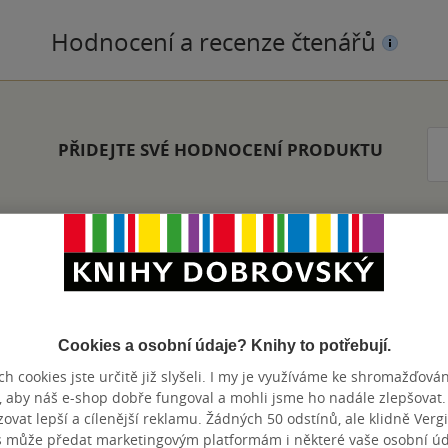
Hodnocení a recenze čtenářů
PŘIDEJTE SVÉ HODNOCENÍ PRODUKTU
nze?
Ano
29
Cookies a osobní údaje? Knihy to potřebují.
h cookies jste určitě již slyšeli. I my je využíváme ke shromažďován
, aby náš e-shop dobře fungoval a mohli jsme ho nadále zlepšovat
u rozpačitě. Příběh byl pro mě chvílemi nezajímavý a trochu bez
vat lepší a cílenější reklamu. Žádných 50 odstínů, ale klidně Vergil
 dopadne a jestli se dotyční shledají. Vtipem je to, že to k čemu 
s může předat marketingovým platformám i některé vaše osobní úda