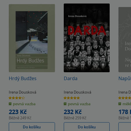
Hrdý Budžes
Darda
Napůl
Irena Dousková
Irena Dousková
Irena 
4.3
5.0
5.0
z
z
z
pevná vazba
pevná vazba
měkk
5
5
5
hvězdiček
hvězdiček
hvězdiče
223 Kč
232 Kč
178 
Běžně
249 Kč
Běžně
259 Kč
Běžně
Do košíku
Do košíku