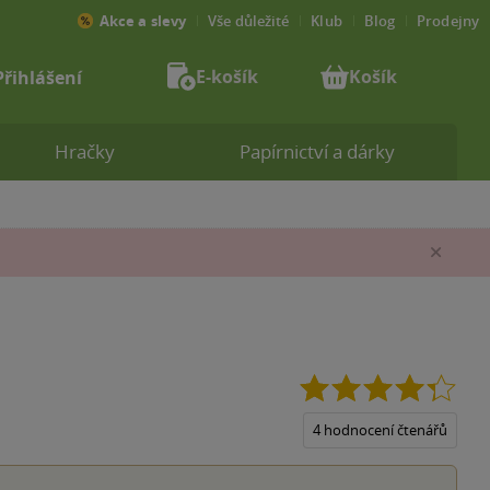
Akce a slevy
Vše důležité
Klub
Blog
Prodejny
E-košík
Košík
Přihlášení
Hračky
Papírnictví a dárky
Zav
4.3
z
5
4 hodnocení čtenářů
hvěz