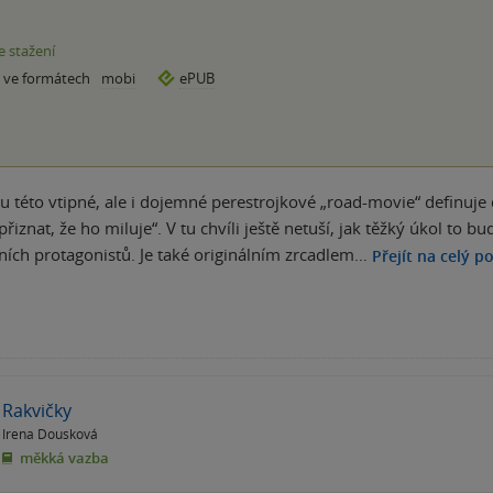
e stažení
e ve formátech
mobi
ePUB
 této vtipné, ale i dojemné perestrojkové „road-movie“ definuje d
přiznat, že ho miluje“. V tu chvíli ještě netuší, jak těžký úkol t
vních protagonistů. Je také originálním zrcadlem…
Přejít na celý p
Rakvičky
Irena Dousková
měkká vazba