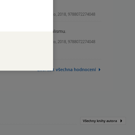
Kniha, Druhé město, 2018, 9788072274048
zemí plnou budování socialismu.
Kniha, Druhé město, 2018, 9788072274048
Zobrazit všechna hodnocení
Všechny knihy autora