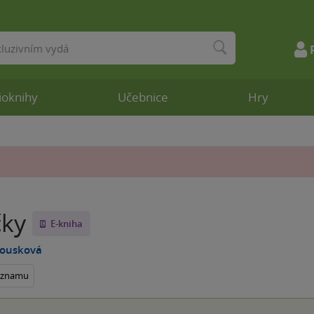
ioknihy
Učebnice
Hry
čky
E-kniha
Dousková
seznamu