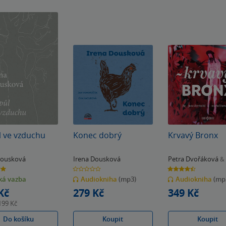
 ve vzduchu
Konec dobrý
Krvavý Bronx
Dousková
Irena Dousková
Petra Dvořáková
& 
0.0
4.4
z
z
á vazba
Audiokniha
(mp3)
Audiokniha
(mp
5
5
k
hvězdiček
hvězdiček
Kč
279 Kč
349 Kč
199 Kč
Do košíku
Koupit
Koupit