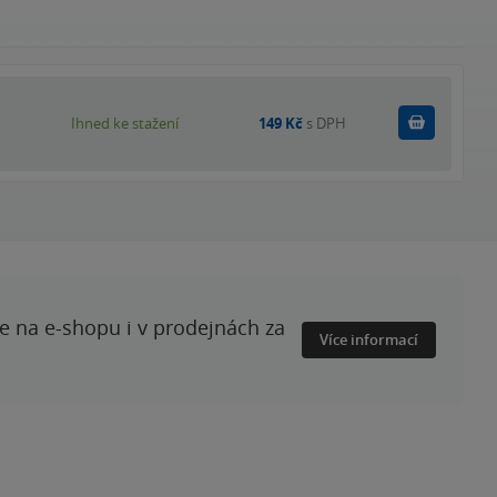
Koupit
Ihned ke stažení
149 Kč
s DPH
te na e-shopu i v prodejnách za
Více informací