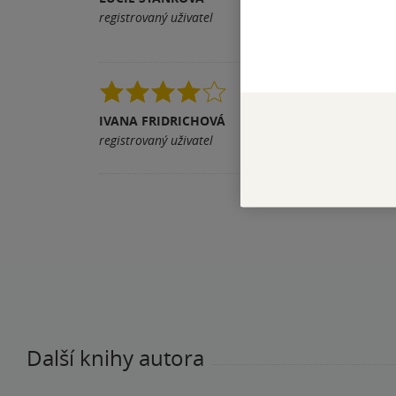
knihu čeká se nakone
registrovaný uživatel
Pomohla vám tato rece
Trochu syrové vypráv
IVANA FRIDRICHOVÁ
Pomohla vám tato rece
registrovaný uživatel
Další knihy autora