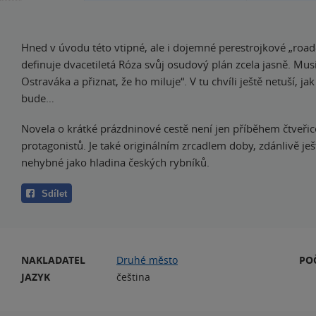
Hned v úvodu této vtipné, ale i dojemné perestrojkové „roa
definuje dvacetiletá Róza svůj osudový plán zcela jasně. Musí
Ostraváka a přiznat, že ho miluje“. V tu chvíli ještě netuší, jak
bude…
Novela o krátké prázdninové cestě není jen příběhem čtveřic
protagonistů. Je také originálním zrcadlem doby, zdánlivě ješ
nehybné jako hladina českých rybníků.
Sdílet
NAKLADATEL
Druhé město
PO
JAZYK
čeština