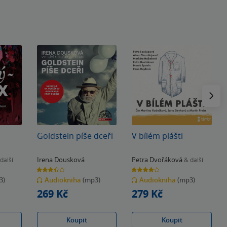
Následu
Goldstein píše dceři
V bílém plášti
Irena Dousková
Petra Dvořáková
další
& další
3.5
3.9
z
z
3)
Audiokniha
(mp3)
Audiokniha
(mp3)
5
5
hvězdiček
hvězdiček
269 Kč
279 Kč
Koupit
Koupit