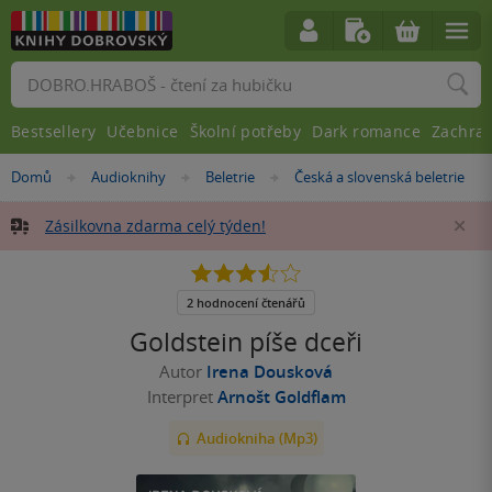
Vyhledávání
Bestsellery
Učebnice
Školní potřeby
Dark romance
Zachra
Nacházíte
Domů
Audioknihy
Beletrie
Česká a slovenská beletrie
»
»
»
se
zde:
Zásilkovna zdarma celý týden!
Za
3.5
z
5
2 hodnocení čtenářů
hvězdiček
Goldstein píše dceři
Autor
Irena Dousková
Interpret
Arnošt Goldflam
Audiokniha (Mp3)