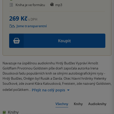
Kniha je ve formátu
mp3
269 Kč
s DPH
Jsme transparentní
Koupit
Navazuje na úspěšnou audioknihu Hrdý Budžes Vypráví Arnošt
Goldflam Prvotinou Goldstein píše dceři započala autorka Irena
Dousková řadu populárních knih se silnými autobiografickými rysy -
Hrdý Budžes, Oněgin byl Rusák a Darda. Otec hlavní hrdinky Helenky
Součkové, zde zvané Klára Kalousková, Freistein, zde nazvaný Goldstein,
odešel počátkem…
Přejít na celý popis
Všechny
Knihy
Audioknihy
Knihy