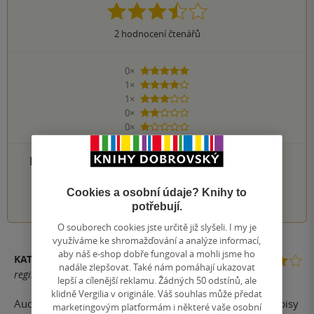
2
hodnocení čtenářů
0×
5 hvězdiček
1×
4 hvězdičky
1×
3 hvězdičky
0×
2 hvězdičky
0×
1 hvezdička
PŘIDEJTE SVÉ HODNOCENÍ PRODUKTU
1
2
3
4
5
Cookies a osobní údaje? Knihy to
potřebují.
O souborech cookies jste určitě již slyšeli. I my je
využíváme ke shromažďování a analýze informací,
aby náš e-shop dobře fungoval a mohli jsme ho
KATEŘINA ŠTĚPÁNKOVÁ
nadále zlepšovat. Také nám pomáhají ukazovat
registrovaný uživatel
lepší a cílenější reklamu. Žádných 50 odstínů, ale
klidně Vergilia v originále. Váš souhlas může předat
Audiokniha Mně se knížka líbila. Stárnoucí otec píše dopisy
marketingovým platformám i některé vaše osobní