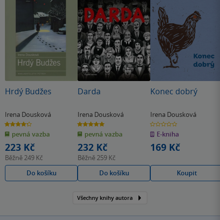
Hrdý Budžes
Darda
Konec dobrý
Irena Dousková
Irena Dousková
Irena Dousková
4.3
5.0
0.0
z
z
z
pevná vazba
pevná vazba
E-kniha
5
5
5
hvězdiček
hvězdiček
hvězdiček
223 Kč
232 Kč
169 Kč
Běžně
249 Kč
Běžně
259 Kč
Do košíku
Do košíku
Koupit
Všechny knihy autora