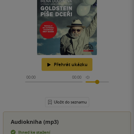
Přehrát ukázku
00:00
00:00
Uložit do seznamu
Audiokniha (mp3)
Ihned ke stažení