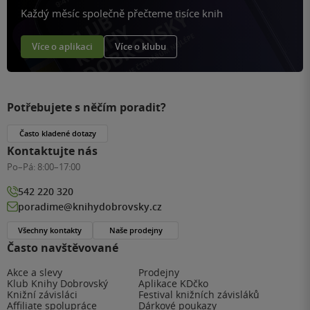
Každý měsíc společně přečteme tisíce knih
Více o aplikaci
Více o klubu
Potřebujete s něčím poradit?
Často kladené dotazy
Kontaktujte nás
Po–Pá:
8:00–17:00
542 220 320
poradime@knihydobrovsky.cz
Všechny kontakty
Naše prodejny
Často navštěvované
Akce a slevy
Prodejny
Klub Knihy Dobrovský
Aplikace KDčko
Knižní závisláci
Festival knižních závisláků
Affiliate spolupráce
Dárkové poukazy