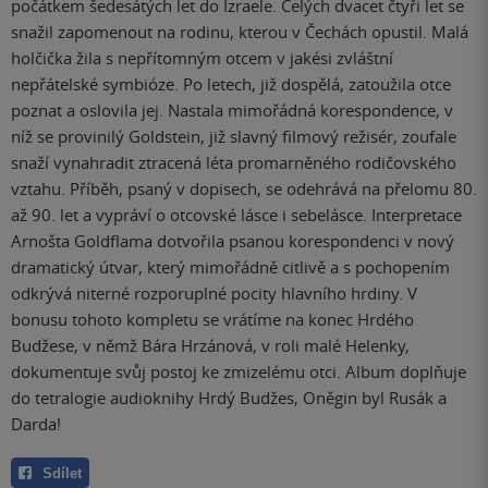
počátkem šedesátých let do Izraele. Celých dvacet čtyři let se
snažil zapomenout na rodinu, kterou v Čechách opustil. Malá
holčička žila s nepřítomným otcem v jakési zvláštní
nepřátelské symbióze. Po letech, již dospělá, zatoužila otce
poznat a oslovila jej. Nastala mimořádná korespondence, v
níž se provinilý Goldstein, již slavný filmový režisér, zoufale
snaží vynahradit ztracená léta promarněného rodičovského
vztahu. Příběh, psaný v dopisech, se odehrává na přelomu 80.
až 90. let a vypráví o otcovské lásce i sebelásce. Interpretace
Arnošta Goldflama dotvořila psanou korespondenci v nový
dramatický útvar, který mimořádně citlivě a s pochopením
odkrývá niterné rozporuplné pocity hlavního hrdiny. V
bonusu tohoto kompletu se vrátíme na konec Hrdého
Budžese, v němž Bára Hrzánová, v roli malé Helenky,
dokumentuje svůj postoj ke zmizelému otci. Album doplňuje
do tetralogie audioknihy Hrdý Budžes, Oněgin byl Rusák a
Darda!
Sdílet