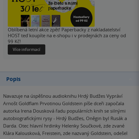
Oblíbená letní akce zpět! Paperbacky z nakladatelství
HOST teď koupíte na e-shopu i v prodejnách za ceny od
99 Kč!
Více informací
Popis
Navazuje na úspěšnou audioknihu Hrdý Budžes Vypráví
Arnošt Goldflam Prvotinou Goldstein píše dceři započala
autorka Irena Dousková řadu populárních knih se silnými
autobiografickými rysy - Hrdý Budžes, Oněgin byl Rusák a
Darda. Otec hlavní hrdinky Helenky Součkové, zde zvané
Klára Kalousková, Freistein, zde nazvaný Goldstein, odešel