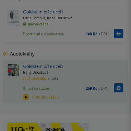
Goldstein píše dceři
Lucie Lomová
,
Irena Dousková
pevná vazba
Do k
Dostupné u dodavatele
148 Kč
s DPH
Audioknihy
Goldstein píše dceři
Irena Dousková
Audiokniha
(mp3)
Koupit
Ihned ke stažení
269 Kč
s DPH
Přehrát ukázku