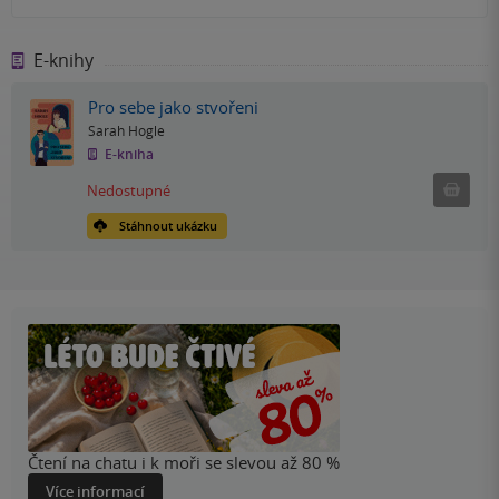
E-knihy
Pro sebe jako stvořeni
Sarah Hogle
E-kniha
Nedostu
Nedostupné
Stáhnout ukázku
Čtení na chatu i k moři se slevou až 80 %
Více informací