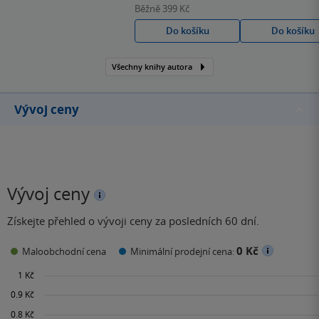
Román Pro sebe jako
Běžně
399 Kč
strořeni je její literární
Do košíku
Do košíku
debut.
Všechny knihy autora
Vývoj ceny
Vývoj ceny
Získejte přehled o vývoji ceny za posledních 60 dní.
0 Kč
Maloobchodní cena
Minimální prodejní cena: