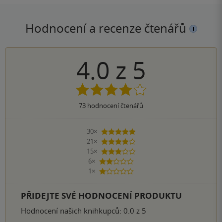
Hodnocení a recenze čtenářů
4.0
z
5
73
hodnocení čtenářů
30×
5 hvězdiček
21×
4 hvězdičky
15×
3 hvězdičky
6×
2 hvězdičky
1×
1 hvezdička
PŘIDEJTE SVÉ HODNOCENÍ PRODUKTU
Hodnocení našich knihkupců: 0.0 z 5