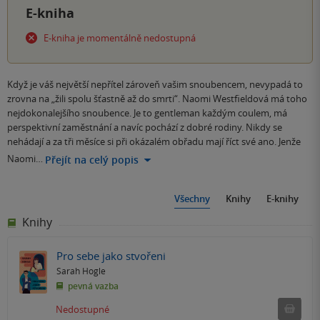
E-kniha
E-kniha je momentálně nedostupná
Když je váš největší nepřítel zároveň vašim snoubencem, nevypadá to
zrovna na „žili spolu šťastně až do smrti“. Naomi Westfieldová má toho
nejdokonalejšího snoubence. Je to gentleman každým coulem, má
perspektivní zaměstnání a navíc pochází z dobré rodiny. Nikdy se
nehádají a za tři měsíce si při okázalém obřadu mají říct své ano. Jenže
Naomi…
Přejít na celý popis
Všechny
Knihy
E-knihy
Knihy
Pro sebe jako stvořeni
Sarah Hogle
pevná vazba
Ned
Nedostupné