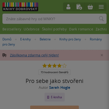
Vyhledávání
Bestsellery
Učebnice
Školní potřeby
Dark romance
Zachra
Nacházíte
Domů
E-knihy
Beletrie
Knihy pro ženy
Romány
»
»
»
»
se
pro ženy
zde:
Zásilkovna zdarma celý týden!
Za
4.0
z
5
73 hodnocení čtenářů
hvězdiček
Pro sebe jako stvořeni
Autor
Sarah Hogle
E-kniha