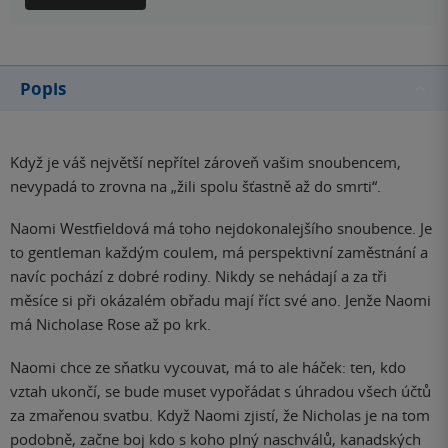
Popis
Když je váš největší nepřítel zároveň vašim snoubencem,
nevypadá to zrovna na „žili spolu šťastně až do smrti“.
Naomi Westfieldová má toho nejdokonalejšího snoubence. Je
to gentleman každým coulem, má perspektivní zaměstnání a
navíc pochází z dobré rodiny. Nikdy se nehádají a za tři
měsíce si při okázalém obřadu mají říct své ano. Jenže Naomi
má Nicholase Rose až po krk.
Naomi chce ze sňatku vycouvat, má to ale háček: ten, kdo
vztah ukončí, se bude muset vypořádat s úhradou všech účtů
za zmařenou svatbu. Když Naomi zjistí, že Nicholas je na tom
podobně, začne boj kdo s koho plný naschválů, kanadských