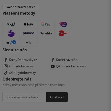
Volné pracovní pozice
Platební metody
+ 17
Sledujte nás
KnihyDobrovsky.cz
Knižní závisláci
knihydobrovsky
@knihydobrovskycz
@knihydobrovsky
Odebírejte nás
Každý měsíc společně přečteme tisíce knih
Odebírat