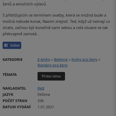
žertů a emočních výlevů.
S přibližujícím se termínem svatby, která se možná bude a
možná nebude konat, Naomi znejistí. Teď, když už nemají co
ztratit, začnou být konečně sami sebou a celá situace se tak
překvapivě zamotá...
Sdílet
KATEGORIE
E-knihy
»
Beletrie
»
Knihy pro ženy
»
Romány pro ženy
TÉMATA
Přidat téma
NAKLADATEL
Red
JAZYK
čeština
POČET STRAN
336
DATUM VYDÁNÍ
1.01.2021