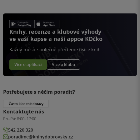
Knihy, recenze a klubové výhody
ve vaší kapse a naší appce KDčko
Každý měsíc společně přečteme tisíce knih
Více o aplikaci
Více o klubu
Potřebujete s něčím poradit?
Často kladené dotazy
Kontaktujte nás
Po–Pá:
8:00–17:00
542 220 320
poradime@knihydobrovsky.cz