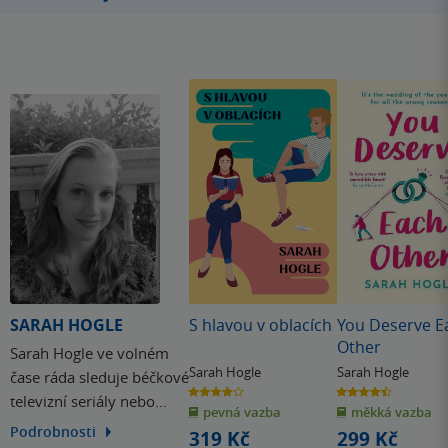
SARAH HOGLE
S hlavou v oblacích
You Deserve E
Other
Sarah Hogle ve volném
Sarah Hogle
Sarah Hogle
čase ráda sleduje béčkové
3.9
4.5
televizní seriály nebo
z
z
pevná vazba
měkká vazba
5
5
hvězdiček
hvězdiček
plánuje kanadské žertíky.
Podrobnosti
319 Kč
299 Kč