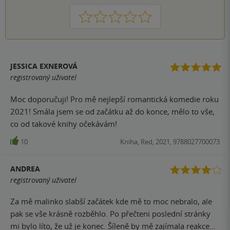
1
2
3
4
5
JESSICA EXNEROVÁ
registrovaný uživatel
Moc doporučuji! Pro mě nejlepší romantická komedie roku
2021! Smála jsem se od začátku až do konce, mělo to vše,
co od takové knihy očekávám!
10
Kniha, Red, 2021, 9788027700073
ANDREA
registrovaný uživatel
Za mě malinko slabší začátek kde mě to moc nebralo, ale
pak se vše krásně rozběhlo. Po přečteni poslední stránky
mi bylo líto, že už je konec. Šíleně by mě zajímala reakce