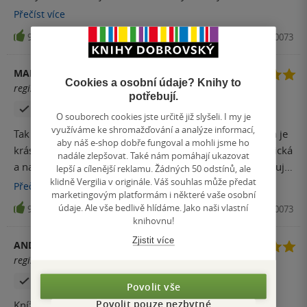
matky a okolí - v tomto mi chyběl epilog. Nádherná kniha
Přečíst
více
plná vtipu, lásky a nedorozumění. Za přečtení rozhodně
9
Kniha, Red, 2021, 9788027700073
stojí
MARIE MAGDALÉNA MELICHAR
Cookies a osobní údaje? Knihy to
registrovaný uživatel
potřebují.
Zakoupil produkt
O souborech cookies jste určitě již slyšeli. I my je
využíváme ke shromažďování a analýze informací,
Tak tohle bylo opravdu hodně milé překvapení. Autorka je
aby náš e-shop dobře fungoval a mohli jsme ho
krásně sarkastická a hlavní postava dokáže být sebekritická
nadále zlepšovat. Také nám pomáhají ukazovat
a narazíme na spousty odkazů na popkulturu. Nepamatuji
lepší a cílenější reklamu. Žádných 50 odstínů, ale
klidně Vergilia v originále. Váš souhlas může předat
se, kdy jsem se u knihy takto nasmála. A co je na příběhu
Přečíst
více
marketingovým platformám i některé vaše osobní
nejúžasnější, tak i přes konec a s přihlédnutím k žánru zní
údaje. Ale vše bedlivě hlídáme. Jako naši vlastní
9
Kniha, Red, 2021, 9788027700073
uvěřitelně.
knihovnu!
Zjistit více
ANDREA ŠURANOVÁ
registrovaný uživatel
Zakoupil produkt
Povolit vše
Povolit pouze nezbytné
Knížka byla zkrátka nádherná, pohltila mě a já nemohla