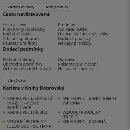
Všechny kontakty
Naše prodejny
Často navštěvované
Akce a slevy
Prodejny
Klub Knihy Dobrovský
Aplikace KDčko
Knižní závisláci
Festival knižních závisláků
Affiliate spolupráce
Dárkové poukazy
Poukazy pro firmy
Nákupy pro školy
Dodací podmínky
Platební metody
Doprava
Obchodní podmínky
Reklamace a vrácení
Ochrana osobních údajů
Nastavení cookies
Vše důležité
Kariéra v Knihy Dobrovský
KNIHKUPEC (ZKRÁCENÝ
KNIHKUPEC - BRNO (Galerie
ÚVAZEK) - ČESKÉ
Vaňkovka)
BUDĚJOVICE
KNIHKUPEC (TŘEBÍČ)
VEDOUCÍ PRODEJNY
(TŘEBÍČ)
VEDOUCÍ PRODEJNY
KNIHKUPEC - KARVINÁ
(OLOMOUC - OC HANÁ)