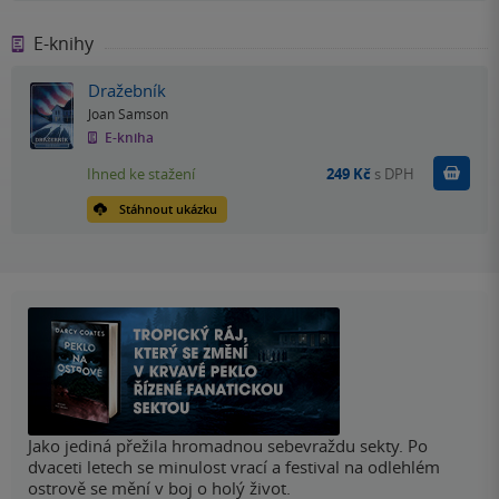
E-knihy
Dražebník
Joan Samson
E-kniha
Koupit
Ihned ke stažení
249 Kč
s DPH
Stáhnout ukázku
Jako jediná přežila hromadnou sebevraždu sekty. Po
dvaceti letech se minulost vrací a festival na odlehlém
ostrově se mění v boj o holý život.