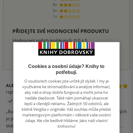
8×
3 hvězdičky
0×
2 hvězdičky
1×
1 hvezdička
PŘIDEJTE SVÉ HODNOCENÍ PRODUKTU
Hodnocení našich knihkupců: 0.0 z 5
1
2
3
4
5
Cookies a osobní údaje? Knihy to
potřebují.
O souborech cookies jste určitě již slyšeli. I my je
ALEŠ RICHTER
využíváme ke shromažďování a analýze informací,
registrovaný uživatel
aby náš e-shop dobře fungoval a mohli jsme ho
nadále zlepšovat. Také nám pomáhají ukazovat
Zakoupil produkt
lepší a cílenější reklamu. Žádných 50 odstínů, ale
klidně Vergilia v originále. Váš souhlas může předat
„Buď se podvol, nebo uteč.“ Farmářská rodina Mooreových
marketingovým platformám i některé vaše osobní
je jednoho dne požádána o pár nepotřebných věcí do
údaje. Ale vše bedlivě hlídáme. Jako naši vlastní
dobročinné sbírky, jejíž výtěžek má posloužit k rozšíření
knihovnu!
policejního sboru městečka Harlowe. Za tímto nápadem