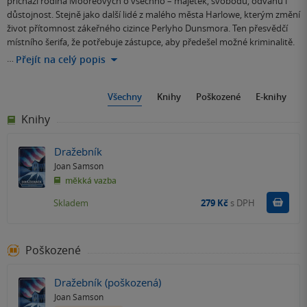
přichází rodina Mooreových o všechno – majetek, svobodu, odvahu i
důstojnost. Stejně jako další lidé z malého města Harlowe, kterým změní
život přítomnost zákeřného cizince Perlyho Dunsmora. Ten přesvědčí
místního šerifa, že potřebuje zástupce, aby předešel možné kriminalitě.
…
Přejít na celý popis
Všechny
Knihy
Poškozené
E-knihy
Knihy
Dražebník
Joan Samson
měkká vazba
Do k
Skladem
279 Kč
s DPH
Poškozené
Dražebník (poškozená)
Joan Samson