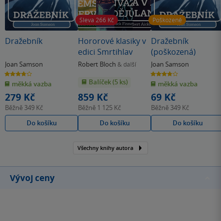
Sleva 266
Kč
Poškozené
Dražebník
Hororové klasiky v
Dražebník
edici Smrtihlav
(poškozená)
Joan Samson
Robert Bloch
Joan Samson
& další
3.8
3.8
z
z
Balíček (5 ks)
měkká vazba
měkká vazba
5
5
hvězdiček
hvězdiček
279 Kč
859 Kč
69 Kč
Běžně
349 Kč
Běžně
1 125 Kč
Běžně
349 Kč
Do košíku
Do košíku
Do košíku
Všechny knihy autora
Vývoj ceny