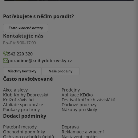
Potřebujete s něčím poradit?
Často kladené dotazy
Kontaktujte nás
Po–Pá:
8:00–17:00
542 220 320
poradime@knihydobrovsky.cz
Všechny kontakty
Naše prodejny
Často navštěvované
Akce a slevy
Prodejny
Klub Knihy Dobrovský
Aplikace KDčko
Knižní závisláci
Festival knižních závisláků
Affiliate spolupráce
Dárkové poukazy
Poukazy pro firmy
Nákupy pro školy
Dodací podmínky
Platební metody
Doprava
Obchodní podmínky
Reklamace a vrácení
Ochrana osobních údajů
Nastavení cookies