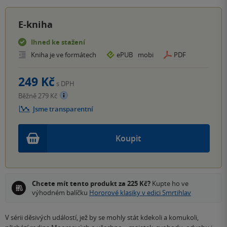
E-kniha
Ihned ke stažení
Kniha je ve formátech
ePUB
mobi
PDF
249 Kč
s DPH
Běžně 279 Kč
Jsme transparentní
Koupit
Chcete mít tento produkt za 225 Kč?
Kupte ho ve
výhodném balíčku
Hororové klasiky v edici Smrtihlav
V sérii děsivých událostí, jež by se mohly stát kdekoli a komukoli,