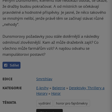
Perlym Dunsmorem, kterému lidé nedokáží odolat, se ukáže,
že dražby budou pokračovat. A od místních se očekávají
pravidelné a hodnotné příspěvky. Je jasné, že něco takového
se mnohým nelíbí, jenže právě těm se začínají stávat různé
„nehody“.
Dunsmorovy požadavky jsou stále dotěrnější a následky
odmítnutí zlověstnější. Kam až může dražebník zajít? Co
všechno může farmářům vzít? A najdou odvahu se
manipulátorovi postavit?
Sdílet
EDICE
Smrtihlav
KATEGORIE
E-knihy
»
Beletrie
»
Detektivky, Thrillery a
Horory
»
Horor
TÉMATA
vydírání
horor pro fajnšmekry