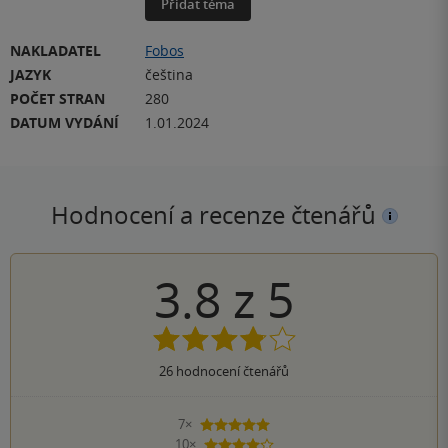
Přidat téma
NAKLADATEL
Fobos
JAZYK
čeština
POČET STRAN
280
DATUM VYDÁNÍ
1.01.2024
Hodnocení a recenze čtenářů
3.8
z
5
26
hodnocení čtenářů
7×
5 hvězdiček
10×
4 hvězdičky