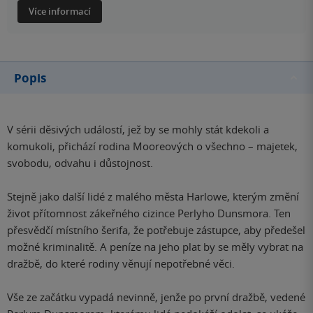
Více informací
Popis
V sérii děsivých událostí, jež by se mohly stát kdekoli a
komukoli, přichází rodina Mooreových o všechno – majetek,
svobodu, odvahu i důstojnost.
Stejně jako další lidé z malého města Harlowe, kterým změní
život přítomnost zákeřného cizince Perlyho Dunsmora. Ten
přesvědčí místního šerifa, že potřebuje zástupce, aby předešel
možné kriminalitě. A peníze na jeho plat by se měly vybrat na
dražbě, do které rodiny věnují nepotřebné věci.
Vše ze začátku vypadá nevinně, jenže po první dražbě, vedené