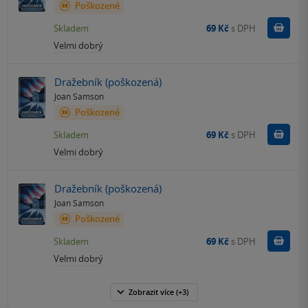
Poškozené
Do k
Skladem
69 Kč
s DPH
Velmi dobrý
Dražebník (poškozená)
Joan Samson
Poškozené
Do k
Skladem
69 Kč
s DPH
Velmi dobrý
Dražebník (poškozená)
Joan Samson
Poškozené
Do k
Skladem
69 Kč
s DPH
Velmi dobrý
Zobrazit
více
(+3)