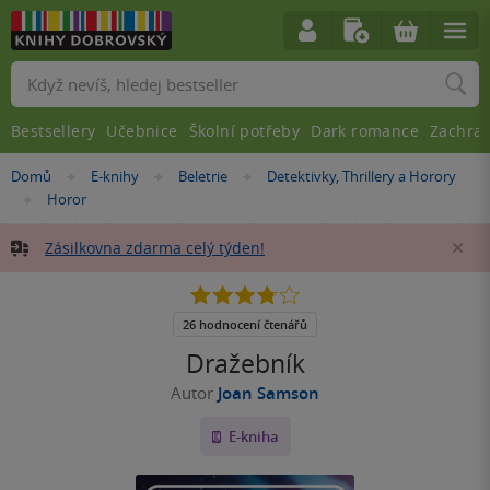
Vyhledávání
Bestsellery
Učebnice
Školní potřeby
Dark romance
Zachra
Nacházíte
Domů
E-knihy
Beletrie
Detektivky, Thrillery a Horory
»
»
»
se
Horor
»
zde:
Zásilkovna zdarma celý týden!
Za
3.8
z
5
26 hodnocení čtenářů
hvězdiček
Dražebník
Autor
Joan Samson
E-kniha