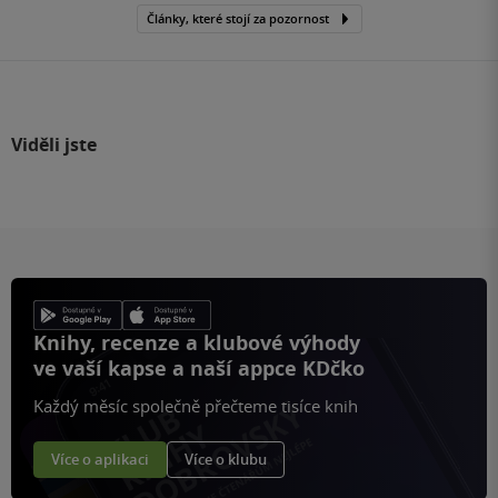
Články, které stojí za pozornost
Viděli jste
Knihy, recenze a klubové výhody
ve vaší kapse a naší appce KDčko
Každý měsíc společně přečteme tisíce knih
Více o aplikaci
Více o klubu