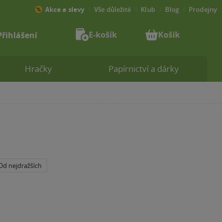
Akce a slevy
Vše důležité
Klub
Blog
Prodejny
E-košík
Košík
Přihlášení
Hračky
Papírnictví a dárky
Od nejdražších