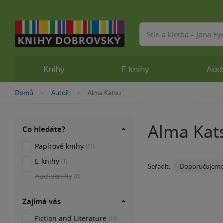
Vyhledávání
Knihy
E-knihy
Aud
Nacházíte
Domů
Autoři
Alma Katsu
»
»
se
zde:
Alma Kat
Co hledáte?
Papírové knihy
(21)
E-knihy
(1)
Doporučujem
Seřadit:
Audioknihy
(0)
Zajímá vás
Fiction and Literature
(10)