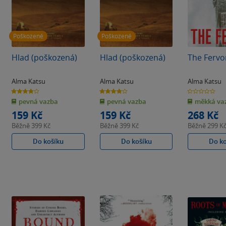
Poškozené
Poškozené
Hlad (poškozená)
Hlad (poškozená)
The Fervo
Alma Katsu
Alma Katsu
Alma Katsu
3.9
3.9
0.0
z
z
z
pevná vazba
pevná vazba
měkká va
5
5
5
hvězdiček
hvězdiček
hvězdiček
159 Kč
159 Kč
268 Kč
Běžně
399 Kč
Běžně
399 Kč
Běžně
299 K
Do košíku
Do košíku
Do k