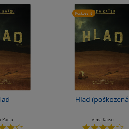
Poškozené
lad
Hlad (poškozená
a Katsu
Alma Katsu
3.9
3.9