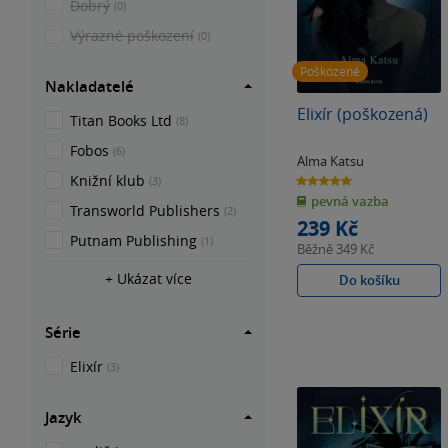
Dobrý
(0)
Výrazné poškození
(0)
Poškozené
Nakladatelé
Elixír (poškozená)
Titan Books Ltd
(8)
Fobos
(6)
Alma Katsu
Knižní klub
5.0
(3)
z
pevná vazba
5
Transworld Publishers
hvězdiček
(2)
239 Kč
Putnam Publishing
(1)
Běžně
349 Kč
+ Ukázat více
Do košíku
Série
Elixír
(3)
Jazyk