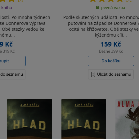
z
z
-kniha
pevná vazba
5
5
hvězdiček
hvězdiček
lostí. Po mnoha týdnech
Podle skutečných událostí. Po mnoh
 se Donnerova výprava
putování na západ se Donnerova 
e. Obě stezky vedou ke
ocitá na křižovatce. Obě stezky v
nému...
kýženému cíli...
9 Kč
159 Kč
ně
319 Kč
Běžně
399 Kč
oupit
Do košíku
t do seznamu
Uložit do seznamu