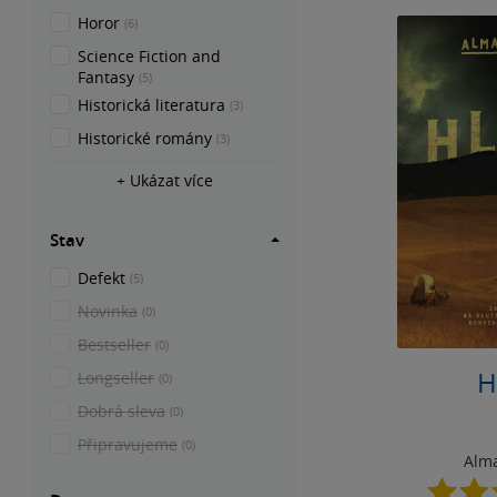
Horor
(6)
Science Fiction and
Fantasy
(5)
Historická literatura
(3)
Historické romány
(3)
+ Ukázat více
Stav
Defekt
(5)
Novinka
(0)
Bestseller
(0)
H
Longseller
(0)
Dobrá sleva
(0)
Připravujeme
(0)
Alm