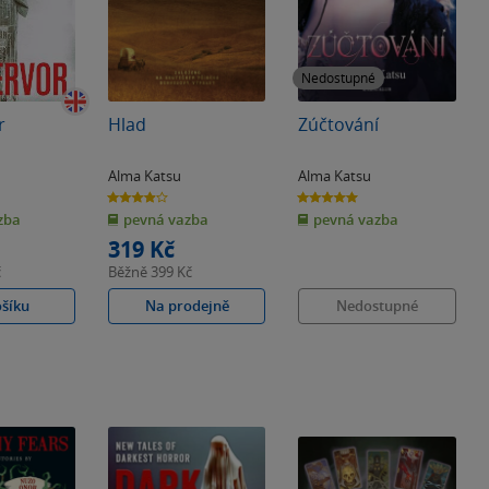
Nedostupné
r
Hlad
Zúčtování
Alma Katsu
Alma Katsu
3.9
5.0
z
z
zba
pevná vazba
pevná vazba
5
5
hvězdiček
hvězdiček
319 Kč
č
Běžně
399 Kč
ošíku
Na prodejně
Nedostupné