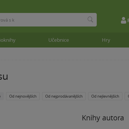
ioknihy
Učebnice
Hry
su
e
Od nejnovějších
Od nejprodávanějších
Od nejlevnějších
Knihy autora