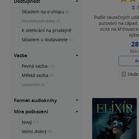
Dostupnost
E
Skladem na e-shopu
(6)
Podle skutečných udá
Předobjednávka
(0)
putování na západ
ocitá na křižovatc
K odebrání na prodejně
kýže
Skladem u dodavatele
(1)
28
Běž
Vazba
K
Pevná vazba
(12)
Uloži
Měkká vazba
(9)
Leporelo
(0)
Formát audioknihy
Míra poškození
Nový
(17)
Velmi dobrý
(5)