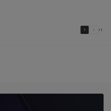
1
/ 1
Přejít
na
stránku