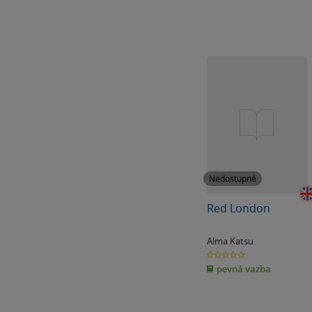
Nedostupné
Red London
Alma Katsu
0.0
z
pevná vazba
5
hvězdiček