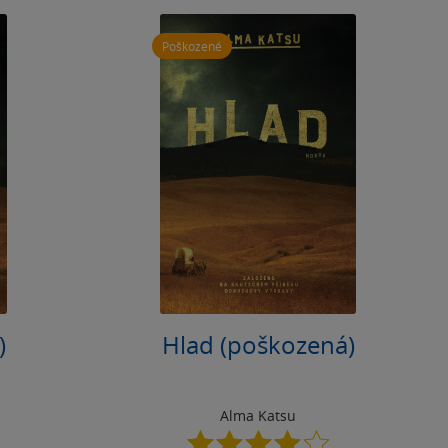
Poškozené
)
Hlad (poškozená)
Alma Katsu
3.9