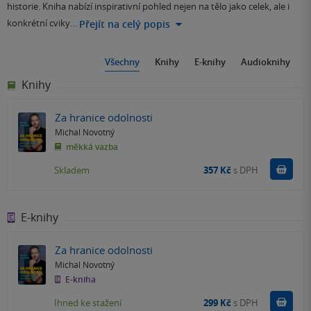
historie. Kniha nabízí inspirativní pohled nejen na tělo jako celek, ale i
konkrétní cviky…
Přejít na celý popis
Všechny
Knihy
E-knihy
Audioknihy
Knihy
Za hranice odolnosti
Michal Novotný
měkká vazba
Do k
Skladem
357 Kč
s DPH
E-knihy
Za hranice odolnosti
Michal Novotný
E-kniha
Koupit
Ihned ke stažení
299 Kč
s DPH