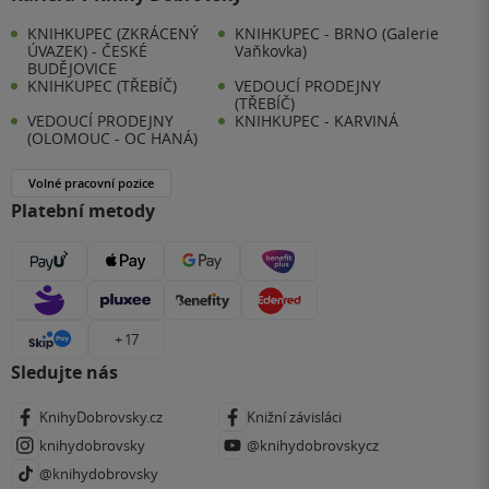
KNIHKUPEC (ZKRÁCENÝ
KNIHKUPEC - BRNO (Galerie
ÚVAZEK) - ČESKÉ
Vaňkovka)
BUDĚJOVICE
KNIHKUPEC (TŘEBÍČ)
VEDOUCÍ PRODEJNY
(TŘEBÍČ)
VEDOUCÍ PRODEJNY
KNIHKUPEC - KARVINÁ
(OLOMOUC - OC HANÁ)
Volné pracovní pozice
Platební metody
+ 17
Sledujte nás
KnihyDobrovsky.cz
Knižní závisláci
knihydobrovsky
@knihydobrovskycz
@knihydobrovsky