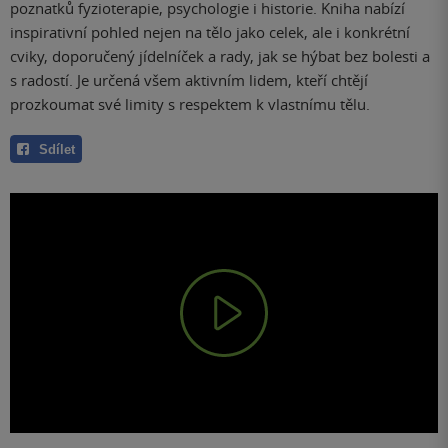
poznatků fyzioterapie, psychologie i historie. Kniha nabízí
inspirativní pohled nejen na tělo jako celek, ale i konkrétní
cviky, doporučený jídelníček a rady, jak se hýbat bez bolesti a
s radostí. Je určená všem aktivním lidem, kteří chtějí
prozkoumat své limity s respektem k vlastnímu tělu.
Sdílet
Play
Video