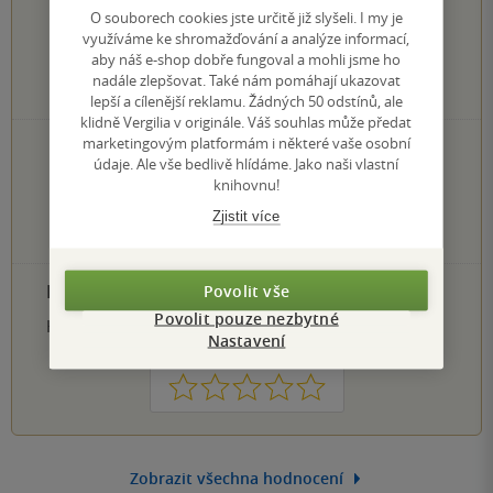
4.0
z
5
O souborech cookies jste určitě již slyšeli. I my je
využíváme ke shromažďování a analýze informací,
aby náš e-shop dobře fungoval a mohli jsme ho
nadále zlepšovat. Také nám pomáhají ukazovat
1
hodnocení čtenářů
lepší a cílenější reklamu. Žádných 50 odstínů, ale
klidně Vergilia v originále. Váš souhlas může předat
marketingovým platformám i některé vaše osobní
0×
5 hvězdiček
údaje. Ale vše bedlivě hlídáme. Jako naši vlastní
1×
4 hvězdičky
knihovnu!
0×
3 hvězdičky
0×
Zjistit více
2 hvězdičky
0×
1 hvezdička
PŘIDEJTE SVÉ HODNOCENÍ PRODUKTU
Povolit vše
Povolit pouze nezbytné
Hodnocení našich knihkupců: 0.0 z 5
Nastavení
1
2
3
4
5
Zobrazit všechna hodnocení