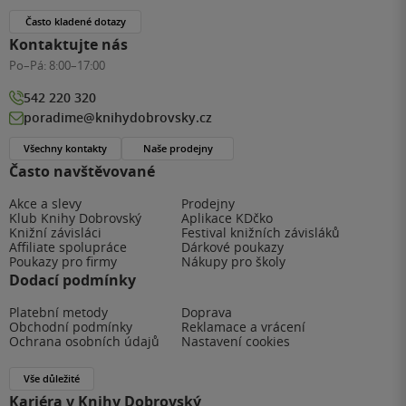
Často kladené dotazy
Kontaktujte nás
Po–Pá:
8:00–17:00
542 220 320
poradime@knihydobrovsky.cz
Všechny kontakty
Naše prodejny
Často navštěvované
Akce a slevy
Prodejny
Klub Knihy Dobrovský
Aplikace KDčko
Knižní závisláci
Festival knižních závisláků
Affiliate spolupráce
Dárkové poukazy
Poukazy pro firmy
Nákupy pro školy
Dodací podmínky
Platební metody
Doprava
Obchodní podmínky
Reklamace a vrácení
Ochrana osobních údajů
Nastavení cookies
Vše důležité
Kariéra v Knihy Dobrovský