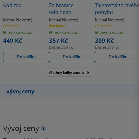
Kód zad
Za hranice
Tajemství zdravéh
odolnosti
pohybu
Michal Novotný
Michal Novotný
Michal Novotný
,
Karolína Lišková
0.0
4.0
0.0
z
z
z
měkká vazba
měkká vazba
pevná vazba
5
5
5
hvězdiček
hvězdiček
hvězdiček
449 Kč
357 Kč
309 Kč
Běžně
399 Kč
Běžně
399 Kč
Do košíku
Do košíku
Do košíku
Všechny knihy autora
Vývoj ceny
Vývoj ceny