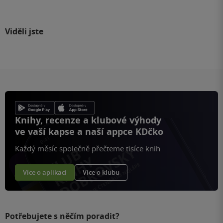
Viděli jste
Knihy, recenze a klubové výhody
ve vaší kapse a naší appce KDčko
Každý měsíc společně přečteme tisíce knih
Více o aplikaci
Více o klubu
Potřebujete s něčím poradit?