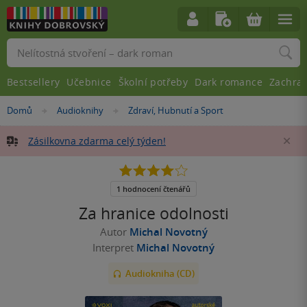
Vyhledávání
Bestsellery
Učebnice
Školní potřeby
Dark romance
Zachra
Nacházíte
Domů
Audioknihy
Zdraví, Hubnutí a Sport
»
»
se
zde:
Zásilkovna zdarma celý týden!
Za
4.0
z
5
1 hodnocení čtenářů
hvězdiček
Za hranice odolnosti
Autor
Michal Novotný
Interpret
Michal Novotný
Audiokniha (CD)