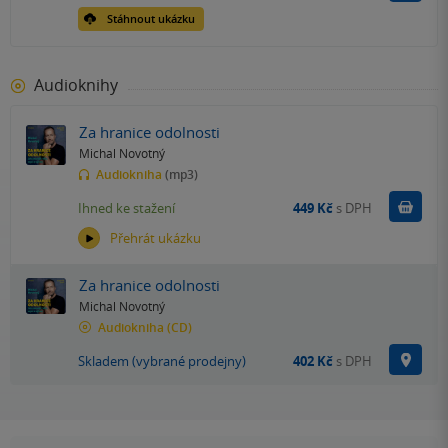
Stáhnout ukázku
Audioknihy
Za hranice odolnosti
Michal Novotný
Audiokniha
(mp3)
Koupit
Ihned ke stažení
449 Kč
s DPH
Přehrát ukázku
Za hranice odolnosti
Michal Novotný
Audiokniha
(CD)
Na p
Skladem (vybrané prodejny)
402 Kč
s DPH