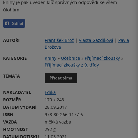
knihy je pak uveden klíč správných odpovědí ke všem
úlohám.
Sdílet
AUTOŘI
František Brož
|
Vlasta Gazdíková
|
Pavla
Brožová
KATEGORIE
Knihy
»
Učebnice
»
Přijímací zkoušky
»
Přijímací zkoušky z 9. třídy
TÉMATA
Přidat téma
NAKLADATEL
Edika
ROZMĚR
170 x 243
DATUM VYDÁNÍ
28.09.2017
ISBN
978-80-266-1177-6
VAZBA
měkká vazba
HMOTNOST
292 g
DATUM DOTISKU
11.03.2021