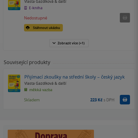
Vlasta Gazdíková
& další
E-kniha
Nedostu
Nedostupné
Stáhnout ukázku
Zobrazit
více
(+1)
Související produkty
Přijímací zkoušky na střední školy – český jazyk
Vlasta Gazdíková
& další
měkká vazba
Do k
Skladem
223 Kč
s DPH