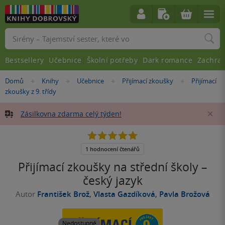
Vyhledávání
Bestsellery
Učebnice
Školní potřeby
Dark romance
Zachra
Nacházíte
Domů
Knihy
Učebnice
Přijímací zkoušky
Přijímací
»
»
»
»
se
zkoušky z 9. třídy
zde:
Zásilkovna zdarma celý týden!
Za
5.0
z
5
1 hodnocení čtenářů
hvězdiček
Přijímací zkoušky na střední školy –
český jazyk
Autor
František Brož
,
Vlasta Gazdíková
,
Pavla Brožová
Nedostupné