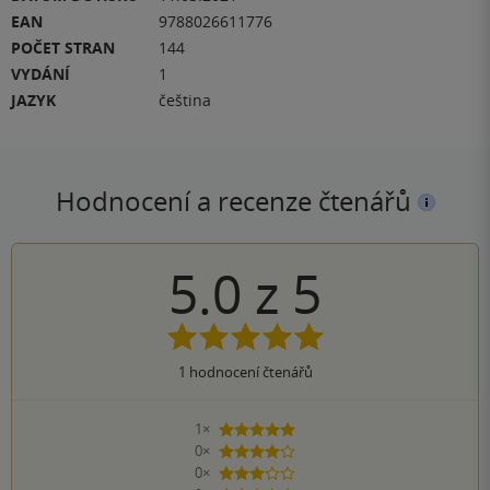
EAN
9788026611776
POČET STRAN
144
VYDÁNÍ
1
JAZYK
čeština
Hodnocení a recenze čtenářů
5.0
z
5
1
hodnocení čtenářů
1×
5 hvězdiček
0×
4 hvězdičky
0×
3 hvězdičky