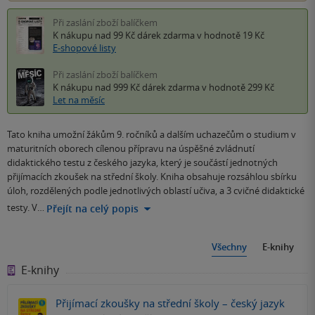
Při zaslání zboží balíčkem
K nákupu nad 99 Kč
dárek zdarma
v hodnotě 19 Kč
E-shopové listy
Při zaslání zboží balíčkem
K nákupu nad 999 Kč
dárek zdarma
v hodnotě 299 Kč
Let na měsíc
Tato kniha umožní žákům 9. ročníků a dalším uchazečům o studium v
maturitních oborech cílenou přípravu na úspěšné zvládnutí
didaktického testu z českého jazyka, který je součástí jednotných
přijímacích zkoušek na střední školy. Kniha obsahuje rozsáhlou sbírku
úloh, rozdělených podle jednotlivých oblastí učiva, a 3 cvičné didaktické
testy. V…
Přejít na celý popis
Všechny
E-knihy
E-knihy
Přijímací zkoušky na střední školy – český jazyk