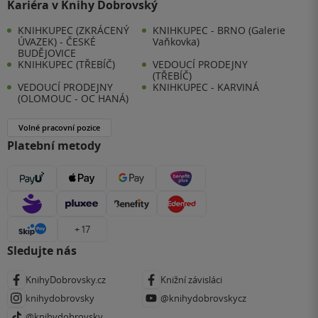
Kariéra v Knihy Dobrovský
KNIHKUPEC (ZKRÁCENÝ
KNIHKUPEC - BRNO (Galerie
ÚVAZEK) - ČESKÉ
Vaňkovka)
BUDĚJOVICE
KNIHKUPEC (TŘEBÍČ)
VEDOUCÍ PRODEJNY
(TŘEBÍČ)
VEDOUCÍ PRODEJNY
KNIHKUPEC - KARVINÁ
(OLOMOUC - OC HANÁ)
Volné pracovní pozice
Platební metody
+ 17
Sledujte nás
KnihyDobrovsky.cz
Knižní závisláci
knihydobrovsky
@knihydobrovskycz
@knihydobrovsky