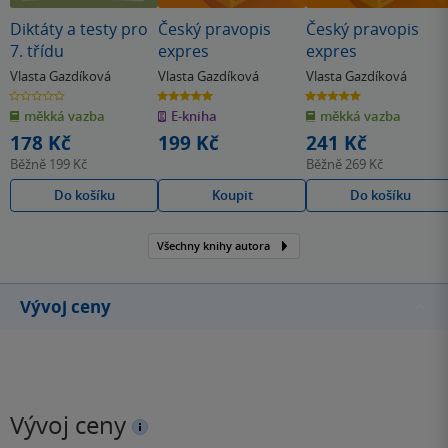
Diktáty a testy pro
Český pravopis
Český pravopis
7. třídu
expres
expres
Vlasta Gazdíková
Vlasta Gazdíková
Vlasta Gazdíková
0.0
5.0
5.0
z
z
z
měkká vazba
E-kniha
měkká vazba
5
5
5
hvězdiček
hvězdiček
hvězdiček
178 Kč
199 Kč
241 Kč
Běžně
199 Kč
Běžně
269 Kč
Do košíku
Koupit
Do košíku
Všechny knihy autora
Vývoj ceny
Vývoj ceny