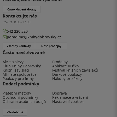
Často kladené dotazy
Kontaktujte nás
Po–Pá:
8:00–17:00
542 220 320
poradime@knihydobrovsky.cz
Všechny kontakty
Naše prodejny
Často navštěvované
Akce a slevy
Prodejny
Klub Knihy Dobrovský
Aplikace KDčko
Knižní závisláci
Festival knižních závisláků
Affiliate spolupráce
Dárkové poukazy
Poukazy pro firmy
Nákupy pro školy
Dodací podmínky
Platební metody
Doprava
Obchodní podmínky
Reklamace a vrácení
Ochrana osobních údajů
Nastavení cookies
Vše důležité