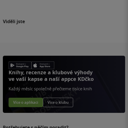
Viděli jste
Knihy, recenze a klubové výhody
ve vaší kapse a naší appce KDčko
Každý měsíc společně přečteme tisíce knih
Více o aplikaci
Více o klubu
Potřebujete s něčím poradit?