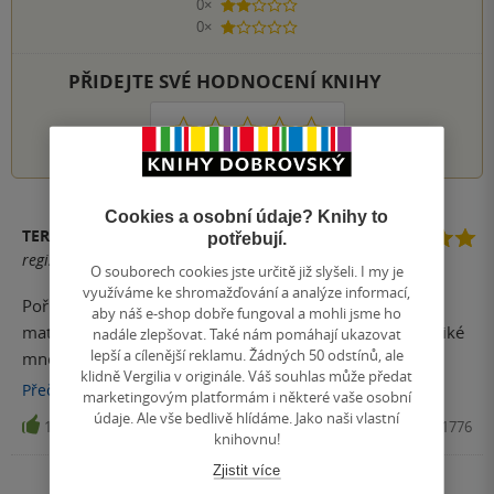
0×
2 hvězdičky
0×
1 hvezdička
PŘIDEJTE SVÉ HODNOCENÍ KNIHY
1
2
3
4
5
Cookies a osobní údaje? Knihy to
TEREZIE SKALICKÁ
potřebují.
registrovaný uživatel
O souborech cookies jste určitě již slyšeli. I my je
využíváme ke shromažďování a analýze informací,
Pořídila jsem domů, aby měla dcera k dispozici vhodný
aby náš e-shop dobře fungoval a mohli jsme ho
materiál na procvičování. Mě se kniha líbí, obsahuje veliké
nadále zlepšovat. Také nám pomáhají ukazovat
lepší a cílenější reklamu. Žádných 50 odstínů, ale
množství testů. Správnost výsledků si lze ověřit v
klidně Vergilia v originále. Váš souhlas může předat
uvedených výsledcích. Dceru zatím kniha příliš nezajímá,
Přečíst
více
marketingovým platformám i některé vaše osobní
doufám, že ještě změní názor a před přijímacími
údaje. Ale vše bedlivě hlídáme. Jako naši vlastní
17
Učebnice, Edika, 2017, 9788026611776
zkouškami něco procvičí.
knihovnu!
Zjistit více
Zobrazit všechna hodnocení