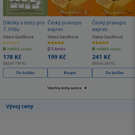
Diktáty a testy pro
Český pravopis
Český pravopis
7. třídu
expres
expres
Vlasta Gazdíková
Vlasta Gazdíková
Vlasta Gazdíková
0.0
5.0
5.0
z
z
z
měkká vazba
E-kniha
měkká vazba
5
5
5
hvězdiček
hvězdiček
hvězdiček
178 Kč
199 Kč
241 Kč
Běžně
199 Kč
Běžně
269 Kč
Do košíku
Koupit
Do košíku
Všechny knihy autora
Vývoj ceny