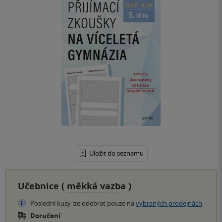
Uložit do seznamu
Učebnice (
měkká vazba
)
Poslední kusy lze odebrat pouze na
vybraných prodejnách
Doručení