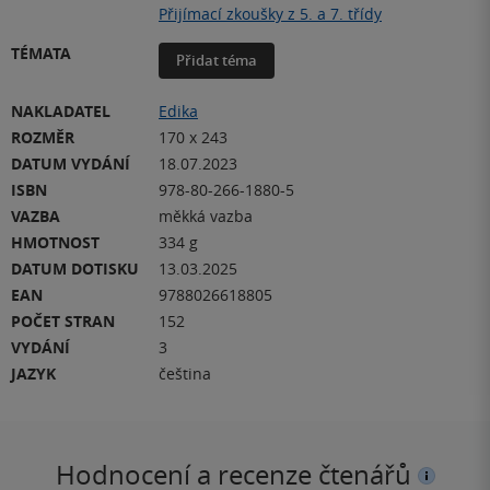
Přijímací zkoušky z 5. a 7. třídy
TÉMATA
Přidat téma
NAKLADATEL
Edika
ROZMĚR
170 x 243
DATUM VYDÁNÍ
18.07.2023
ISBN
978-80-266-1880-5
VAZBA
měkká vazba
HMOTNOST
334 g
DATUM DOTISKU
13.03.2025
EAN
9788026618805
POČET STRAN
152
VYDÁNÍ
3
JAZYK
čeština
Hodnocení a recenze čtenářů