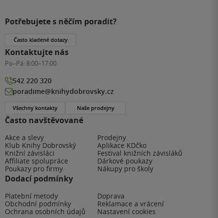
Potřebujete s něčím poradit?
Často kladené dotazy
Kontaktujte nás
Po–Pá:
8:00–17:00
542 220 320
poradime@knihydobrovsky.cz
Všechny kontakty
Naše prodejny
Často navštěvované
Akce a slevy
Prodejny
Klub Knihy Dobrovský
Aplikace KDčko
Knižní závisláci
Festival knižních závisláků
Affiliate spolupráce
Dárkové poukazy
Poukazy pro firmy
Nákupy pro školy
Dodací podmínky
Platební metody
Doprava
Obchodní podmínky
Reklamace a vrácení
Ochrana osobních údajů
Nastavení cookies