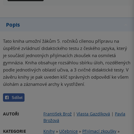
Popis
Tato kniha umožní žákům 5. ročníků cílenou přípravu na
úspěšné zvládnutí didaktického testu z českého jazyka, který
je součástí jednotných přijímacích zkoušek na osmiletá
gymnázia. Kniha obsahuje rozsáhlou sbírku úloh, rozdělených
podle jednotlivých oblastí učiva, a 3 cvičné didaktické testy. V
závěru knihy je pak uveden klíč správných odpovědí ke všem
úlohám a záznamové archy k vystřižení.
Sdílet
AUTOŘI
František Brož
|
Vlasta Gazdíková
|
Pavla
Brožová
KATEGORIE
Knihy
»
Učebnice
»
Přijímací zkoušky
»