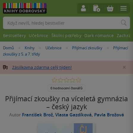
Vyhledávání
Bestsellery
Učebnice
Školní potřeby
Dark romance
Zachra
Nacházíte
Domů
Knihy
Učebnice
Přijímací zkoušky
Přijímací
»
»
»
»
se
zkoušky z 5. a 7. třídy
zde:
Zásilkovna zdarma celý týden!
Za
0.0
z
5
0 hodnocení čtenářů
hvězdiček
Přijímací zkoušky na víceletá gymnázia
– český jazyk
Autor
František Brož
,
Vlasta Gazdíková
,
Pavla Brožová