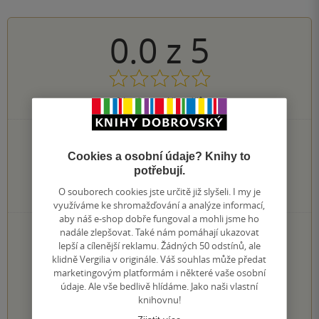
0.0
z
5
0
hodnocení čtenářů
0×
5 hvězdiček
0×
4 hvězdičky
Cookies a osobní údaje? Knihy to
0×
3 hvězdičky
potřebují.
0×
2 hvězdičky
O souborech cookies jste určitě již slyšeli. I my je
0×
1 hvezdička
využíváme ke shromažďování a analýze informací,
aby náš e-shop dobře fungoval a mohli jsme ho
PŘIDEJTE SVÉ HODNOCENÍ KNIHY
nadále zlepšovat. Také nám pomáhají ukazovat
lepší a cílenější reklamu. Žádných 50 odstínů, ale
Hodnocení našich knihkupců: 0.0 z 5
klidně Vergilia v originále. Váš souhlas může předat
marketingovým platformám i některé vaše osobní
údaje. Ale vše bedlivě hlídáme. Jako naši vlastní
1
2
3
4
5
knihovnu!