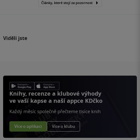
Články, které stojí za pozornost
Viděli jste
Knihy, recenze a klubové výhody
ve vaší kapse a naší appce KDčko
Každý měsíc společně přečteme tisíce knih
Více o aplikaci
Více o klubu