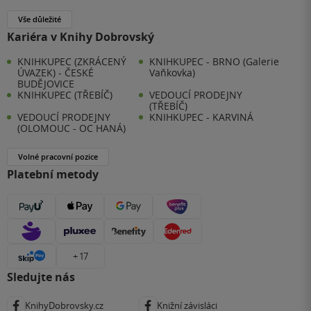
Vše důležité
Kariéra v Knihy Dobrovský
KNIHKUPEC (ZKRÁCENÝ
KNIHKUPEC - BRNO (Galerie
ÚVAZEK) - ČESKÉ
Vaňkovka)
BUDĚJOVICE
KNIHKUPEC (TŘEBÍČ)
VEDOUCÍ PRODEJNY
(TŘEBÍČ)
VEDOUCÍ PRODEJNY
KNIHKUPEC - KARVINÁ
(OLOMOUC - OC HANÁ)
Volné pracovní pozice
Platební metody
+ 17
Sledujte nás
KnihyDobrovsky.cz
Knižní závisláci