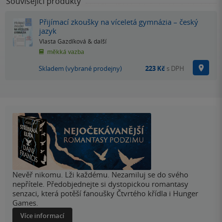
Související produkty
Přijímací zkoušky na víceletá gymnázia – český
jazyk
Vlasta Gazdíková
& další
měkká vazba
Na p
Skladem (vybrané prodejny)
223 Kč
s DPH
Nevěř nikomu. Lži každému. Nezamiluj se do svého
nepřítele. Předobjednejte si dystopickou romantasy
senzaci, která potěší fanoušky Čtvrtého křídla i Hunger
Games.
Více informací