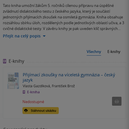
Tato kniha umožní žákům 5. ročníků cílenou přípravu na úspěšné
zvládnutí didaktického testu z českého jazyka, který je součástí
jednotných přijímacích zkoušek na osmiletá gymnázia. Kniha obsahuje
rozsáhlou sbírku úloh, rozdělených podle jednotlivých oblastí učiva, a 3
cvičné didaktické testy. V závěru knihy je pak uveden klíč správných…
Přejít na celý popis
Všechny
E-knihy
E-knihy
Přijímací zkoušky na víceletá gymnázia – český
jazyk
Vlasta Gazdíková
,
František Brož
E-kniha
Nedostu
Nedostupné
Stáhnout ukázku