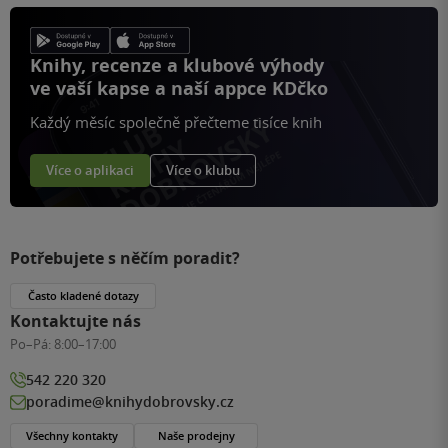
Knihy, recenze a klubové výhody
ve vaší kapse a naší appce KDčko
Každý měsíc společně přečteme tisíce knih
Více o aplikaci
Více o klubu
Potřebujete s něčím poradit?
Často kladené dotazy
Kontaktujte nás
Po–Pá:
8:00–17:00
542 220 320
poradime@knihydobrovsky.cz
Všechny kontakty
Naše prodejny