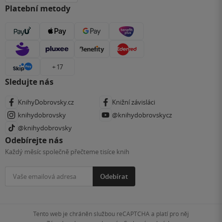
Platební metody
+ 17
Sledujte nás
KnihyDobrovsky.cz
Knižní závisláci
knihydobrovsky
@knihydobrovskycz
@knihydobrovsky
Odebírejte nás
Každý měsíc společně přečteme tisíce knih
Odebírat
Tento web je chráněn službou reCAPTCHA a platí pro něj