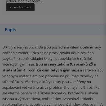
jednou hodit každému.
Více informací
Popis
Diktáty a testy pro 9. třídu
jsou posledním dílem ucelené řady
cvičebnic zaměřujících se na procvičování učiva českého
jazyka 2. stupně základní školy i odpovídajících ročníků
víceletých gymnázií. Jsou
určeny žákům 9. ročníků ZŠ a
studentům 4. ročniků osmiletých gymnázií
a zároveň jsou
vhodným materiálem pro přípravu na přijímací zkoušky na
střední školy. Všechny diktáty i testy jsou zaměřeny na
zopakování veškerého učiva probíraného nejen v 9. ročníku,
ale vlastně během celé školní docházky. Procvičíte si slovní
zásobu a význam slova, tvoření slov, tvarosloví i skladbu.
Zdokonalíte si pravopis od vyjmenovaných slov, přes psaní i/y