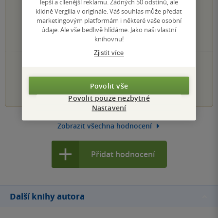
0×
lepší a cílenější reklamu. Žádných 50 odstínů, ale
5 hvězdiček
klidně Vergilia v originále. Váš souhlas může předat
0×
4 hvězdičky
marketingovým platformám i některé vaše osobní
0×
3 hvězdičky
údaje. Ale vše bedlivě hlídáme. Jako naši vlastní
0×
2 hvězdičky
knihovnu!
0×
1 hvezdička
Zjistit více
PŘIDEJTE SVÉ HODNOCENÍ KNIHY
1
2
3
4
5
Povolit vše
Povolit pouze nezbytné
Nastavení
Zobrazit všechna hodnocení
Přidat hodnocení
Další knihy autora