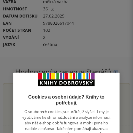
VAZBA
měkká vazba
HMOTNOST
361 g
DATUM DOTISKU
27.02.2025
EAN
9788026617044
POČET STRAN
102
VYDÁNÍ
2
JAZYK
čeština
Hodnocení a recenze čtenářů
0.0
z
5
Cookies a osobní údaje? Knihy to
potřebují.
O souborech cookies jste určitě již slyšeli. I my je
využíváme ke shromažďování a analýze informací,
0
hodnocení čtenářů
aby náš e-shop dobře fungoval a mohli jsme ho
nadále zlepšovat. Také nám pomáhají ukazovat