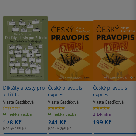
Diktáty a testy pro
Český pravopis
Český pravopis
7. třídu
expres
expres
Vlasta Gazdíková
Vlasta Gazdíková
Vlasta Gazdíková
0.0
5.0
5.0
z
z
z
měkká vazba
měkká vazba
E-kniha
5
5
5
hvězdiček
hvězdiček
hvězdiček
178 Kč
241 Kč
199 Kč
Běžně
199 Kč
Běžně
269 Kč