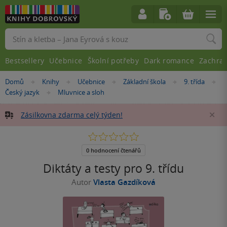
Vyhledávání
Bestsellery
Učebnice
Školní potřeby
Dark romance
Zachra
Nacházíte
Domů
Knihy
Učebnice
Základní škola
9. třída
»
»
»
»
»
se
Český jazyk
Mluvnice a sloh
»
zde:
Zásilkovna zdarma celý týden!
Za
0.0
z
5
0 hodnocení čtenářů
hvězdiček
Diktáty a testy pro 9. třídu
Autor
Vlasta Gazdíková