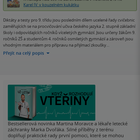
Karel IV. v kouzelném kukátku
Diktáty a testy pro 9. třídu jsou posledním dílem ucelené řady cvičebnic
zaměřujících se na procvičování učiva českého jazyka 2. stupně základní
školy i odpovídajících ročníků víceletých gymnázií. Jsou určeny žákům 9.
ročníků ZŠ a studentům 4. ročniků osmiletých gymnázií a zároveň jsou
vhodným materiálem pro přípravu na přijímací zkoušky…
Přejít na celý popis
Bestsellerová novinka Martina Moravce a lékaře letecké
záchranky Marka Dvořáka. Silné příběhy z terénu
doplňují praktické rady první pomoci, které se mohou