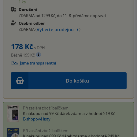
1 ks
Doručení
ZDARMA od 1299 Kč, do 11. 8. předáme dopravci
Osobní odběr
Vyberte prodejnu
ZDARMA (
)
178 Kč
s DPH
Běžně 199 Kč
Jsme transparentní
Do košíku
Při zaslání zboží balíčkem
K nákupu nad 99 Kč
dárek zdarma
v hodnotě 19 Kč
E-shopové listy
Při zaslání zboží balíčkem
K nákupu nad 699 Kč
dárek zdarma
v hodnotě 249 Kč