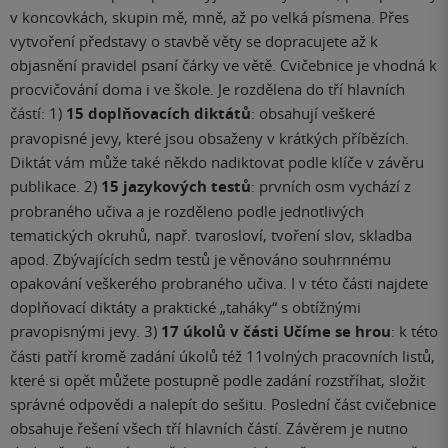
v koncovkách, skupin mě, mně, až po velká písmena. Přes
vytvoření představy o stavbě věty se dopracujete až k
objasnění pravidel psaní čárky ve větě. Cvičebnice je vhodná k
procvičování doma i ve škole. Je rozdělena do tří hlavních
částí: 1)
15 doplňovacích diktátů
: obsahují veškeré
pravopisné jevy, které jsou obsaženy v krátkých příbězích.
Diktát vám může také někdo nadiktovat podle klíče v závěru
publikace. 2)
15 jazykových testů
: prvních osm vychází z
probraného učiva a je rozděleno podle jednotlivých
tematických okruhů, např. tvarosloví, tvoření slov, skladba
apod. Zbývajících sedm testů je věnováno souhrnnému
opakování veškerého probraného učiva. I v této části najdete
doplňovací diktáty a praktické „taháky“ s obtížnými
pravopisnými jevy. 3)
17 úkolů v části Učíme se hrou
: k této
části patří kromě zadání úkolů též 11volných pracovních listů,
které si opět můžete postupně podle zadání rozstříhat, složit
správné odpovědi a nalepít do sešitu. Poslední část cvičebnice
obsahuje řešení všech tří hlavních částí. Závěrem je nutno