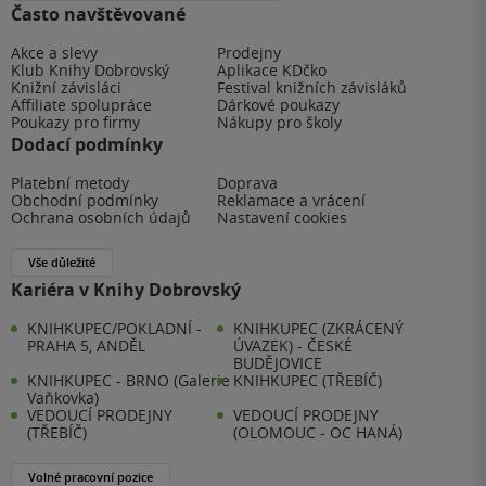
Často navštěvované
Akce a slevy
Prodejny
Klub Knihy Dobrovský
Aplikace KDčko
Knižní závisláci
Festival knižních závisláků
Affiliate spolupráce
Dárkové poukazy
Poukazy pro firmy
Nákupy pro školy
Dodací podmínky
Platební metody
Doprava
Obchodní podmínky
Reklamace a vrácení
Ochrana osobních údajů
Nastavení cookies
Vše důležité
Kariéra v Knihy Dobrovský
KNIHKUPEC/POKLADNÍ -
KNIHKUPEC (ZKRÁCENÝ
PRAHA 5, ANDĚL
ÚVAZEK) - ČESKÉ
BUDĚJOVICE
KNIHKUPEC - BRNO (Galerie
KNIHKUPEC (TŘEBÍČ)
Vaňkovka)
VEDOUCÍ PRODEJNY
VEDOUCÍ PRODEJNY
(TŘEBÍČ)
(OLOMOUC - OC HANÁ)
Volné pracovní pozice