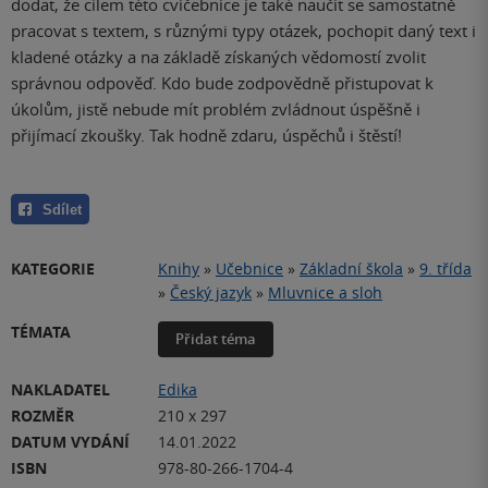
dodat, že cílem této cvičebnice je také naučit se samostatně
pracovat s textem, s různými typy otázek, pochopit daný text i
kladené otázky a na základě získaných vědomostí zvolit
správnou odpověď. Kdo bude zodpovědně přistupovat k
úkolům, jistě nebude mít problém zvládnout úspěšně i
přijímací zkoušky. Tak hodně zdaru, úspěchů i štěstí!
Sdílet
KATEGORIE
Knihy
»
Učebnice
»
Základní škola
»
9. třída
»
Český jazyk
»
Mluvnice a sloh
TÉMATA
Přidat téma
NAKLADATEL
Edika
ROZMĚR
210 x 297
DATUM VYDÁNÍ
14.01.2022
ISBN
978-80-266-1704-4