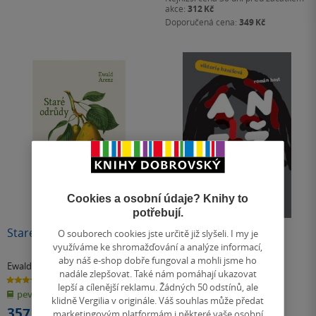
akce:
312 Kč
Doporučená cena:
349 Kč
Cookies a osobní údaje? Knihy to
potřebují.
Staré odrůdy
Anežka
O souborech cookies jste určitě již slyšeli. I my je
využíváme ke shromažďování a analýze informací,
aby náš e-shop dobře fungoval a mohli jsme ho
Ewald Arenz
Viktorie Hanišová
nadále zlepšovat. Také nám pomáhají ukazovat
4.5
4.5
lepší a cílenější reklamu. Žádných 50 odstínů, ale
z
z
pevná vazba
pevná vazba
5
5
klidně Vergilia v originále. Váš souhlas může předat
hvězdiček
hvězdiček
357 Kč
312 Kč
marketingovým platformám i některé vaše osobní