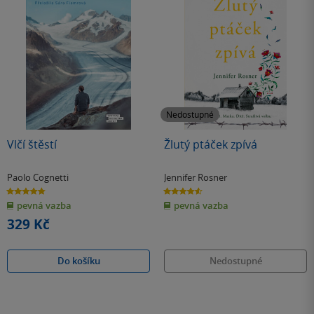
Nedostupné
Vlčí štěstí
Žlutý ptáček zpívá
Paolo Cognetti
Jennifer Rosner
4.8
4.6
z
z
pevná vazba
pevná vazba
5
5
hvězdiček
hvězdiček
329 Kč
Do košíku
Nedostupné