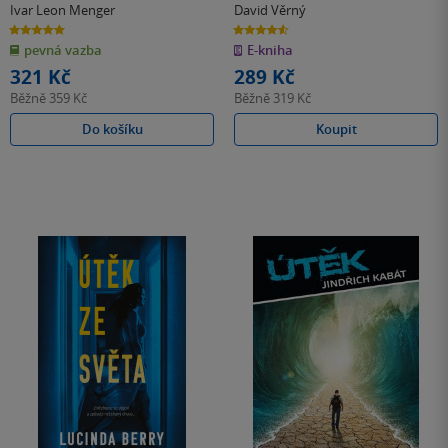
Ivar Leon Menger
David Věrný
5.0
4.6
z
z
pevná vazba
E-kniha
5
5
hvězdiček
hvězdiček
321 Kč
289 Kč
Běžně
359 Kč
Běžně
319 Kč
Do košíku
Koupit