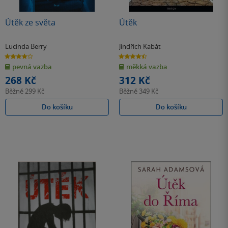
Útěk ze světa
Útěk
Lucinda Berry
Jindřich Kabát
4.0
4.5
z
z
pevná vazba
měkká vazba
5
5
hvězdiček
hvězdiček
268 Kč
312 Kč
Běžně
299 Kč
Běžně
349 Kč
Do košíku
Do košíku