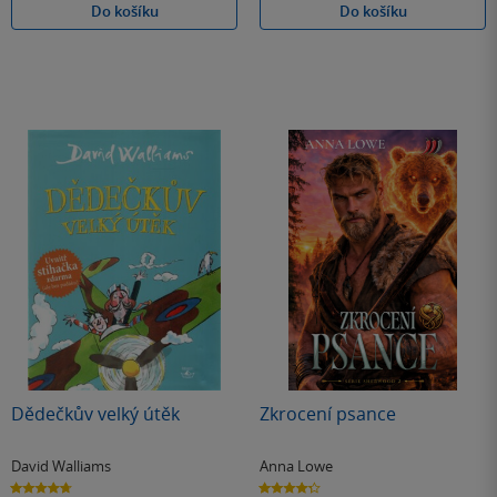
Do košíku
Do košíku
Dědečkův velký útěk
Zkrocení psance
David Walliams
Anna Lowe
4.7
4.3