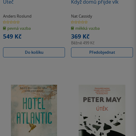
Uteč
Když domů přijde vlk
Anders Roslund
Nat Cassidy
0.0
0.0
z
z
pevná vazba
měkká vazba
5
5
hvězdiček
hvězdiček
549 Kč
369 Kč
Běžně
499 Kč
Do košíku
Předobjednat