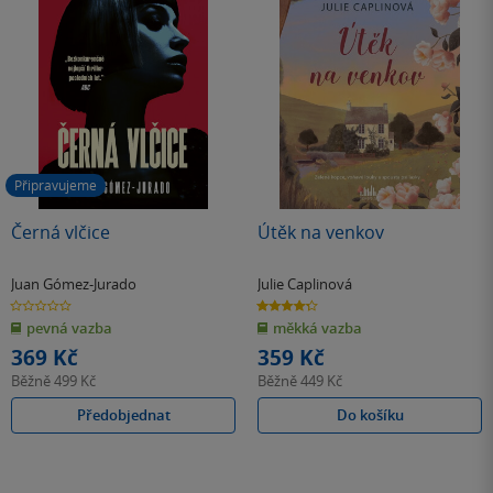
Připravujeme
Černá vlčice
Útěk na venkov
Juan Gómez-Jurado
Julie Caplinová
0.0
4.3
z
z
pevná vazba
měkká vazba
5
5
hvězdiček
hvězdiček
369 Kč
359 Kč
Běžně
499 Kč
Běžně
449 Kč
Předobjednat
Do košíku