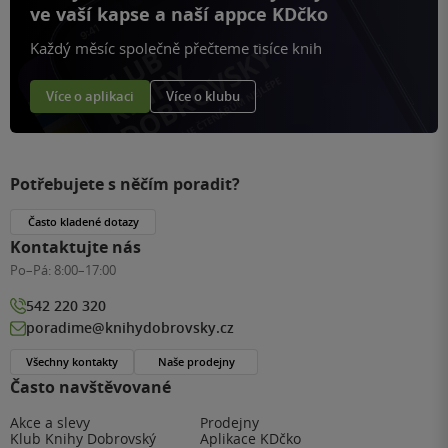
ve vaší kapse a naší appce KDčko
Každý měsíc společně přečteme tisíce knih
Více o aplikaci
Více o klubu
Potřebujete s něčím poradit?
Často kladené dotazy
Kontaktujte nás
Po–Pá:
8:00–17:00
542 220 320
poradime@knihydobrovsky.cz
Všechny kontakty
Naše prodejny
Často navštěvované
Akce a slevy
Prodejny
Klub Knihy Dobrovský
Aplikace KDčko