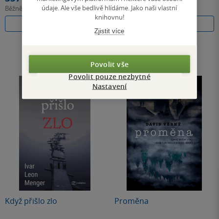
údaje. Ale vše bedlivě hlídáme. Jako naši vlastní
Běžně
399 Kč
Běžně
349 Kč
knihovnu!
Do košíku
Do košíku
Zjistit více
Povolit vše
Povolit pouze nezbytné
Nastavení
Když přišlo zlo
Proměna