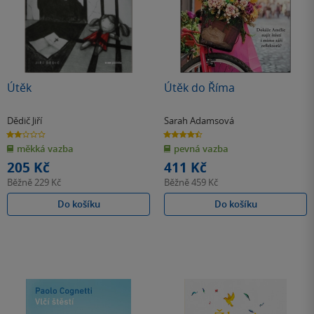
Útěk
Útěk do Říma
Dědič Jiří
Sarah Adamsová
2.0
4.4
z
z
měkká vazba
pevná vazba
5
5
hvězdiček
hvězdiček
205 Kč
411 Kč
Běžně
229 Kč
Běžně
459 Kč
Do košíku
Do košíku