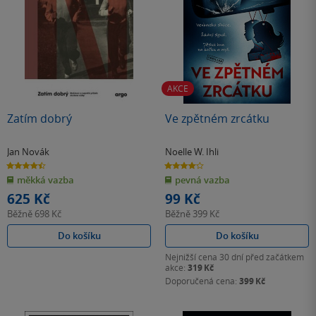
AKCE
Zatím dobrý
Ve zpětném zrcátku
Jan Novák
Noelle W. Ihli
4.5
4.0
z
z
měkká vazba
pevná vazba
5
5
hvězdiček
hvězdiček
625 Kč
99 Kč
Běžně
698 Kč
Běžně
399 Kč
Do košíku
Do košíku
Nejnižší cena 30 dní před začátkem
akce:
319 Kč
Doporučená cena:
399 Kč