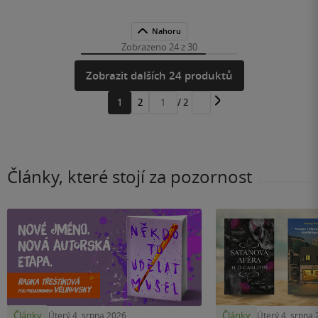
Nahoru
Zobrazeno 24 z 30
Zobrazit dalších 24 produktů
1
2
/ 2
Přejít
na
stránku
Články, které stojí za pozornost
Články
Články
Úterý 4. srpna 2026
Úterý 4. srpna