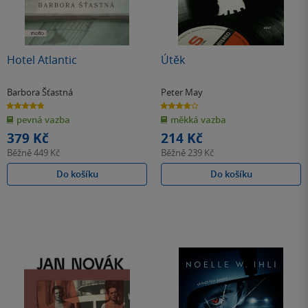
Hotel Atlantic
Útěk
Barbora Šťastná
Peter May
4.8
3.9
z
z
pevná vazba
měkká vazba
5
5
hvězdiček
hvězdiček
379 Kč
214 Kč
Běžně
449 Kč
Běžně
239 Kč
Do košíku
Do košíku