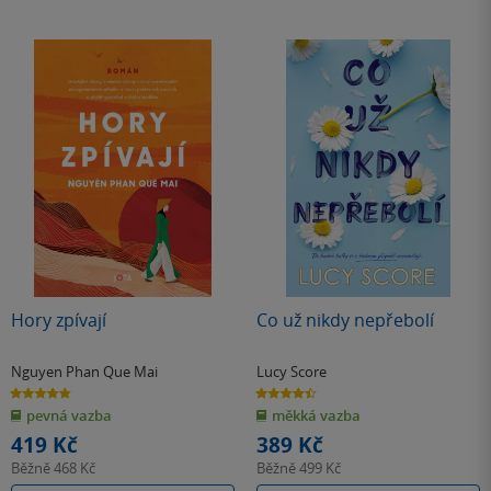
Hory zpívají
Co už nikdy nepřebolí
Nguyen Phan Que Mai
Lucy Score
4.8
4.4
z
z
pevná vazba
měkká vazba
5
5
hvězdiček
hvězdiček
419 Kč
389 Kč
Běžně
468 Kč
Běžně
499 Kč