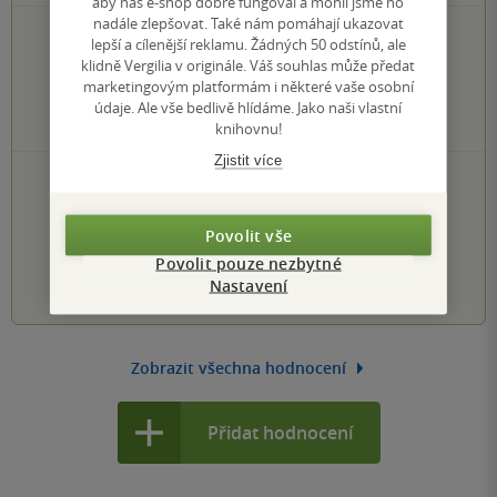
aby náš e-shop dobře fungoval a mohli jsme ho
nadále zlepšovat. Také nám pomáhají ukazovat
0×
5 hvězdiček
lepší a cílenější reklamu. Žádných 50 odstínů, ale
0×
4 hvězdičky
klidně Vergilia v originále. Váš souhlas může předat
0×
3 hvězdičky
marketingovým platformám i některé vaše osobní
0×
2 hvězdičky
údaje. Ale vše bedlivě hlídáme. Jako naši vlastní
0×
knihovnu!
1 hvezdička
Zjistit více
PŘIDEJTE SVÉ HODNOCENÍ KNIHY
Hodnocení našich knihkupců: 0.0 z 5
Povolit vše
Povolit pouze nezbytné
1
2
3
4
5
Nastavení
Zobrazit všechna hodnocení
Přidat hodnocení