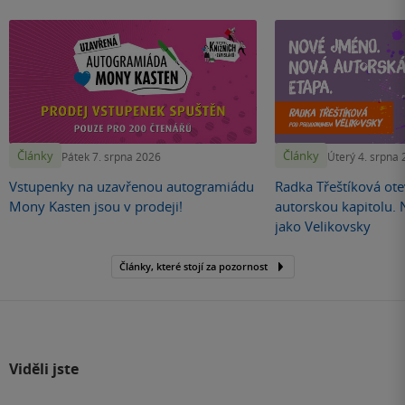
Články
Články
Pátek 7. srpna 2026
Úterý 4. srpna
Vstupenky na uzavřenou autogramiádu
Radka Třeštíková otev
Mony Kasten jsou v prodeji!
autorskou kapitolu.
jako Velikovsky
Články, které stojí za pozornost
Viděli jste