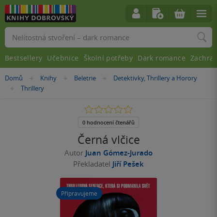
Vyhledávání
Bestsellery
Učebnice
Školní potřeby
Dark romance
Zachra
Nacházíte
Domů
Knihy
Beletrie
Detektivky, Thrillery a Horory
»
»
»
se
Thrillery
»
zde:
0.0
z
5
0 hodnocení čtenářů
hvězdiček
Černá vlčice
Autor
Juan Gómez-Jurado
Překladatel
Jiří Pešek
Připravujeme