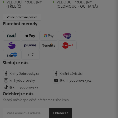
VEDOUCÍ PRODEJNY
VEDOUCÍ PRODEJNY
(TŘEBÍČ)
(OLOMOUC - OC HANÁ)
Volné pracovní pozice
Platební metody
+ 17
Sledujte nás
KnihyDobrovsky.cz
Knižní závisláci
knihydobrovsky
@knihydobrovskycz
@knihydobrovsky
Odebírejte nás
Každý měsíc společně přečteme tisíce knih
Odebírat