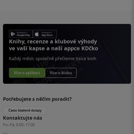
Knihy, recenze a klubové výhody
ve vaší kapse a naší appce KDčko
Každý měsíc společně přečteme tisíce knih
Více o aplikaci
Více o klubu
Potřebujete s něčím poradit?
Často kladené dotazy
Kontaktujte nás
Po–Pá:
8:00–17:00