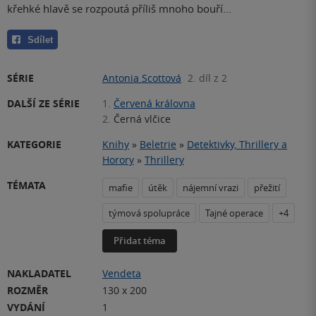
křehké hlavě se rozpoutá příliš mnoho bouří…
Sdílet
SÉRIE
Antonia Scottová
2. díl z 2
DALŠÍ ZE SÉRIE
1.
Červená královna
2.
Černá vlčice
KATEGORIE
Knihy
»
Beletrie
»
Detektivky, Thrillery a
Horory
»
Thrillery
TÉMATA
mafie
útěk
nájemní vrazi
přežití
týmová spolupráce
Tajné operace
+4
Přidat téma
NAKLADATEL
Vendeta
ROZMĚR
130 x 200
VYDÁNÍ
1