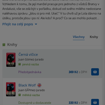
Vzhledem k tomu, že její manžel pracuje pro jednoho z vůdců Bratvy v
Andalusii, vše se zdá být v pořádku, dokud od svého milého nedostane
naléhavou zprávu: „Jdou si pro mě. Uteč.“ V tu chvíli už je Lola dávno na
útěku, protože jdou i po ní. Ale kdo? A proč? Co se asi mohlo pokazit…
Přejít na celý popis
Všechny
Knihy
Knihy
Černá vlčice
Juan Gómez-Jurado
pevná vazba
Pře
Předobjednávka
369 Kč
s DPH
Black Wolf
Juan GÃ³mez-Jurado
měkká vazba
Do k
Dostupné u dodavatele
330 Kč
s DPH