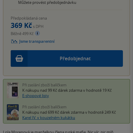
Můžete provést předobjednávku
Předpokládaná cena
369 Kč
s DPH
Běžně 499 Kč
Jsme transparentní
Předobjednat
Při zaslání zboží balíčkem
K nákupu nad 99 Kč
dárek zdarma
v hodnotě 19 Kč
E-shopové listy
Při zaslání zboží balíčkem
K nákupu nad 699 Kč
dárek zdarma
v hodnotě 249 Kč
Karel IV. v kouzelném kukátku
Lola Morenová je manželkou člena ruské mafie. Nic víc, nic míň.