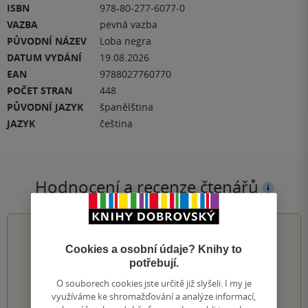
ISBN
978-80-277-6077-0
VAZBA
pevná vazba
PŮVODNÍ NÁZEV
Loba negra
DATUM VYDÁNÍ
19.08.2026
EAN
9788027760770
POČET STRAN
448
PŮVODNÍ JAZYK
španělština
JAZYK
čeština
Hodnocení a recenze čtenářů
0.0
z
5
Cookies a osobní údaje? Knihy to
potřebují.
O souborech cookies jste určitě již slyšeli. I my je
0
hodnocení čtenářů
využíváme ke shromažďování a analýze informací,