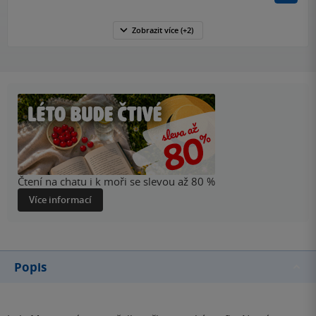
Zobrazit
více
(+2)
Čtení na chatu i k moři se slevou až 80 %
Více informací
Popis