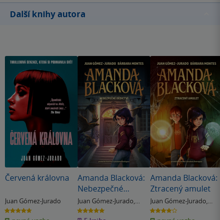
Další knihy autora
Červená královna
Amanda Blacková:
Amanda Blacková:
Nebezpečné
Ztracený amulet
dědictví
Juan Gómez-Jurado
Juan Gómez-Jurado
,
Juan Gómez-Jurado
,
Bárbara Montes
Bárbara Montes
4.7
5.0
4.0
z
z
z