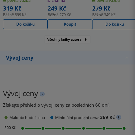
pevná vazba
E-kniha
pevná vazba
5
5
5
hvězdiček
hvězdiček
hvězdiček
319 Kč
249 Kč
279 Kč
Běžně
399 Kč
Běžně
279 Kč
Běžně
349 Kč
Do košíku
Koupit
Do košíku
Všechny knihy autora
Vývoj ceny
Vývoj ceny
Získejte přehled o vývoji ceny za posledních 60 dní.
369 Kč
Maloobchodní cena
Minimální prodejní cena: