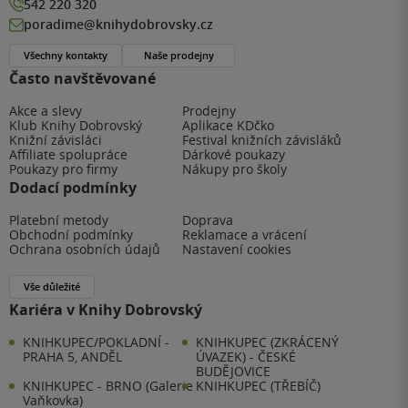
542 220 320
poradime@knihydobrovsky.cz
Všechny kontakty
Naše prodejny
Často navštěvované
Akce a slevy
Prodejny
Klub Knihy Dobrovský
Aplikace KDčko
Knižní závisláci
Festival knižních závisláků
Affiliate spolupráce
Dárkové poukazy
Poukazy pro firmy
Nákupy pro školy
Dodací podmínky
Platební metody
Doprava
Obchodní podmínky
Reklamace a vrácení
Ochrana osobních údajů
Nastavení cookies
Vše důležité
Kariéra v Knihy Dobrovský
KNIHKUPEC/POKLADNÍ -
KNIHKUPEC (ZKRÁCENÝ
PRAHA 5, ANDĚL
ÚVAZEK) - ČESKÉ
BUDĚJOVICE
KNIHKUPEC - BRNO (Galerie
KNIHKUPEC (TŘEBÍČ)
Vaňkovka)