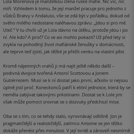
Lola Morenová je manželkou člena ruské mafie. Nic víc, nic
míň. Vzhledem k tomu, že její manžel pracuje pro jednoho z
vůdců Bratvy v Andalusii, vše se zdá být v pořádku, dokud od
svého milého nedostane naléhavou zprávu: „Jdou si pro mě.
Uteč.“ V tu chvíli už je Lola dávno na útěku, protože jdou i po
ní. Ale kdo? A proč? Co se asi mohlo pokazit? Už před lety si
zvykla na pohodlný život mafiánské ženušky v domácnosti,
ale teprve teď zjistí, jak těžké je přežít venku na vlastní pěst.
Kromě nájemných vrahů ji má najít ještě někdo další –
podivná dvojice tvořená Antonií Scottovou a Jonem
Gutiérrezem. Musí se k ní dostat jako první, ačkoliv si nejsou
úplně jistí proč. Koneckonců patří k elitní jednotce, která by se
neměla zabývat takovými prkotinami. Dostat se k Lole jim
však může pomoct srovnat se s dozvuky předchozí mise.
Oba se s tím, co se tehdy stalo, vyrovnávají odlišně. Jon je
pragmatičtější a realističtější, zatímco Antonie se jen těžko
dokáže přenést přes minulost. V její tvrdé a zároveň nesmírně