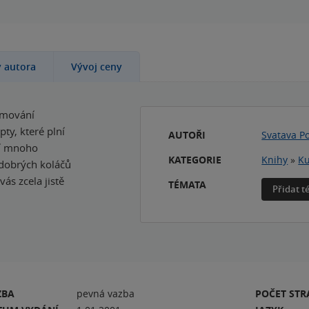
y autora
Vývoj ceny
umování
pty, které plní
AUTOŘI
Svatava P
ní mnoho
KATEGORIE
Knihy
»
Ku
 dobrých koláčů
vás zcela jistě
TÉMATA
Přidat 
ZBA
pevná vazba
POČET ST