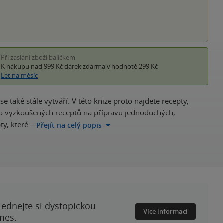
Při zaslání zboží balíčkem
K nákupu nad 999 Kč
dárek zdarma
v hodnotě 299 Kč
Let na měsíc
také stále vytváří. V této knize proto najdete recepty,
o vyzkoušených receptů na přípravu jednoduchých,
pty, které…
Přejít na celý popis
ednejte si dystopickou
Více informací
mes.