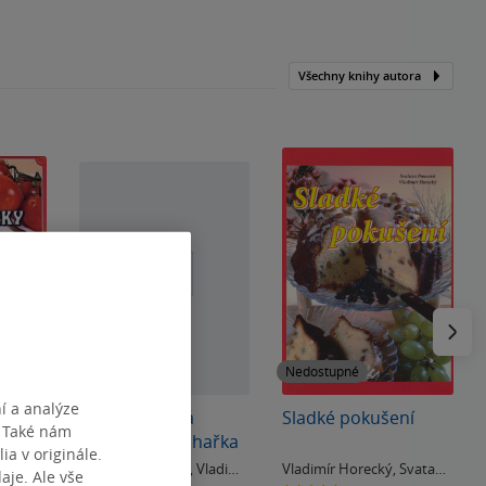
Všechny knihy autora
Následu
Nedostupné
Nedostupné
í a analýze
řky
Velká barevná
Sladké pokušení
. Také nám
hrníčková kuchařka
ia v originále.
vatava
Svatava Poncová
,
Vladimír
Vladimír Horecký
,
Svatava
je. Ale vše