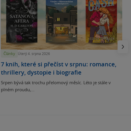
N
p
Násled
Články
Úterý 4. srpna 2026
7 knih, které si přečíst v srpnu: romance,
thrillery, dystopie i biografie
Srpen bývá tak trochu přelomový měsíc. Léto je stále v
plném proudu,...