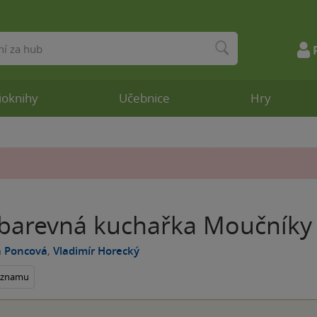
ioknihy
Učebnice
Hry
 barevná kuchařka Moučníky
a Poncová
,
Vladimír Horecký
seznamu