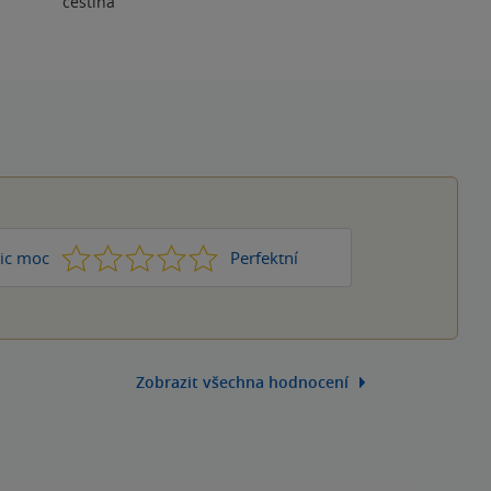
čeština
1
2
3
4
5
ic moc
Perfektní
Zobrazit všechna hodnocení