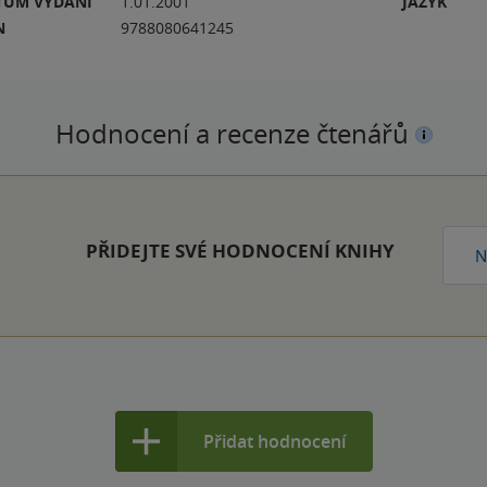
TUM VYDÁNÍ
1.01.2001
JAZYK
N
9788080641245
Hodnocení a recenze čtenářů
PŘIDEJTE SVÉ HODNOCENÍ KNIHY
N
Přidat hodnocení