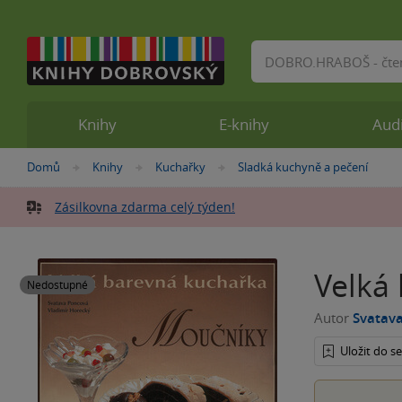
Vyhledávání
Knihy
E-knihy
Aud
Nacházíte
Domů
Knihy
Kuchařky
Sladká kuchyně a pečení
»
»
»
se
zde:
Zásilkovna zdarma celý týden!
Velká
Nedostupné
Autor
Svatav
Uložit do 