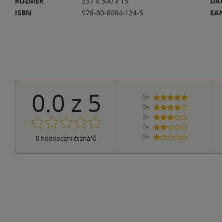
ROZMĚR
237 x 300 x 15
DA
ISBN
978-80-8064-124-5
EA
0.0
z
5
0×
5 hvězdiček
0×
4 hvězdičky
0×
3 hvězdičky
0×
2 hvězdičky
0×
0
hodnocení čtenářů
1 hvezdička