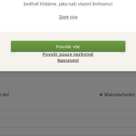
Poncová
0.0
0.0
bedlivě hlídáme. Jako naši vlastní knihovnu!
z
z
á vazba
kniha
pevná vazba
5
5
k
hvězdiček
hvězdiček
Zjistit více
Nedostupné
Nedostupné
Nedostupn
Povolit vše
Povolit pouze nezbytné
Nastavení
Maloobchodní 
 dní.