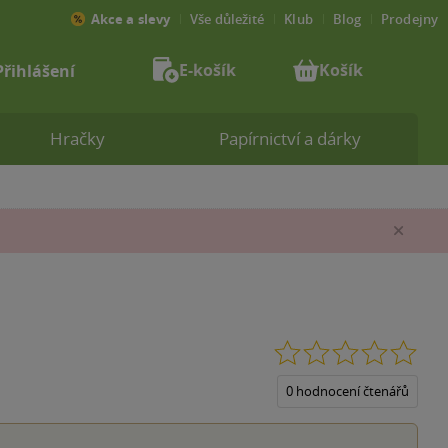
Akce a slevy
Vše důležité
Klub
Blog
Prodejny
E-košík
Košík
Přihlášení
Hračky
Papírnictví a dárky
Zav
0.0
z
5
0 hodnocení čtenářů
hvěz