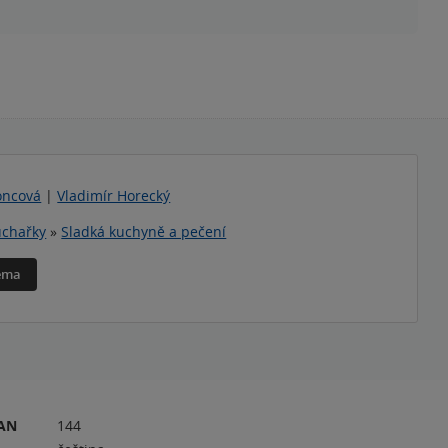
oncová
|
Vladimír Horecký
chařky
»
Sladká kuchyně a pečení
téma
RAN
144