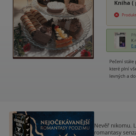
Kniha (
Produkt
Př
K 
E-
Pečení stále
které plní 
levných a dob
Nevěř nikomu. L
romantasy senzac