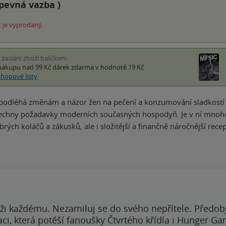
pevná vazba
)
 je vyprodaný.
i zaslání zboží balíčkem
nákupu nad 99 Kč
dárek zdarma
v hodnotě 19 Kč
shopové listy
 podléhá změnám a názor žen na pečení a konzumování sladkostí se 
všechny požadavky moderních současných hospodyň. Je v ní mnoh
rých koláčů a zákusků, ale i složitější a finančně náročnější rece
ži každému. Nezamiluj se do svého nepřítele. Předobj
i, která potěší fanoušky Čtvrtého křídla i Hunger Ga