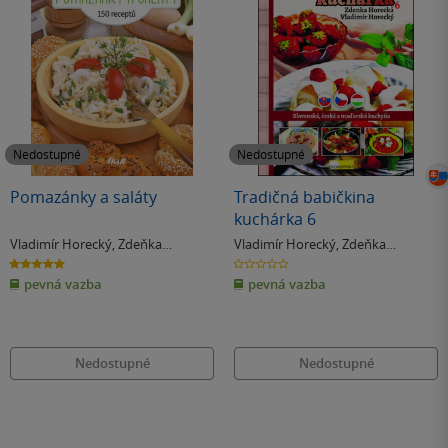
Nedostupné
Nedostupné
Pomazánky a saláty
Tradičná babičkina
kuchárka 6
Vladimír Horecký
,
Zdeňka
Vladimír Horecký
,
Zdeňka
Horecká
Horecká
5.0
0.0
z
z
pevná vazba
pevná vazba
5
5
hvězdiček
hvězdiček
Nedostupné
Nedostupné