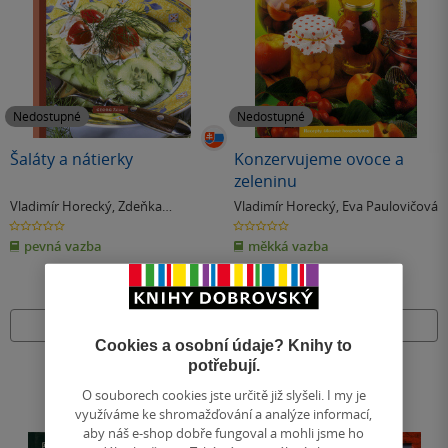
Nedostupné
Nedostupné
Šaláty a nátierky
Konzervujeme ovoce a
zeleninu
Vladimír Horecký
,
Zdeňka
Vladimír Horecký
,
Eva Paulovičová
Horecká
0.0
0.0
z
z
pevná vazba
měkká vazba
5
5
hvězdiček
hvězdiček
Nedostupné
Nedostupné
Cookies a osobní údaje? Knihy to
potřebují.
O souborech cookies jste určitě již slyšeli. I my je
využíváme ke shromažďování a analýze informací,
aby náš e-shop dobře fungoval a mohli jsme ho