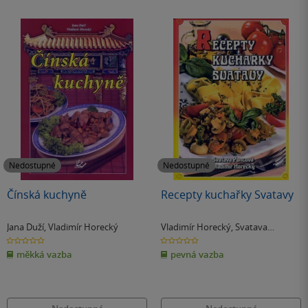
Nedostupné
Nedostupné
Čínská kuchyně
Recepty kuchařky Svatavy
Jana Duží
,
Vladimír Horecký
Vladimír Horecký
,
Svatava
Poncová
0.0
0.0
z
z
měkká vazba
pevná vazba
5
5
hvězdiček
hvězdiček