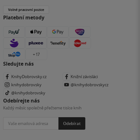
Volné pracovní pozice
Platební metody
+ 17
Sledujte nás
KnihyDobrovsky.cz
Knižní závisláci
knihydobrovsky
@knihydobrovskycz
@knihydobrovsky
Odebírejte nás
Každý měsíc společně přečteme tisíce knih
Odebírat