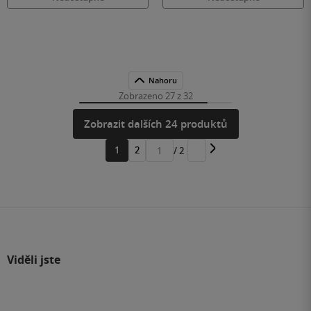
Nahoru
Zobrazeno 27 z 32
Zobrazit dalších 24 produktů
1
2
/ 2
Přejít
na
stránku
Viděli jste