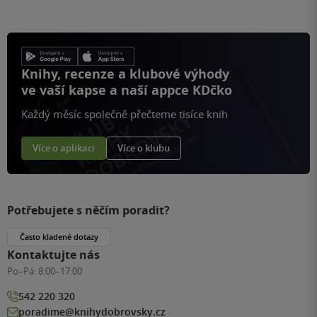
Knihy, recenze a klubové výhody
ve vaší kapse a naší appce KDčko
Každý měsíc společně přečteme tisíce knih
Více o aplikaci
Více o klubu
Potřebujete s něčím poradit?
Často kladené dotazy
Kontaktujte nás
Po–Pá:
8:00–17:00
542 220 320
poradime@knihydobrovsky.cz