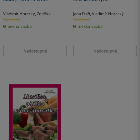
Vladimír Horecký
,
Zdeňka
Jana Duží
,
Vladimír Horecký
Horecká
0.0
0.0
z
z
pevná vazba
měkká vazba
5
5
hvězdiček
hvězdiček
Nedostupné
Nedostupné