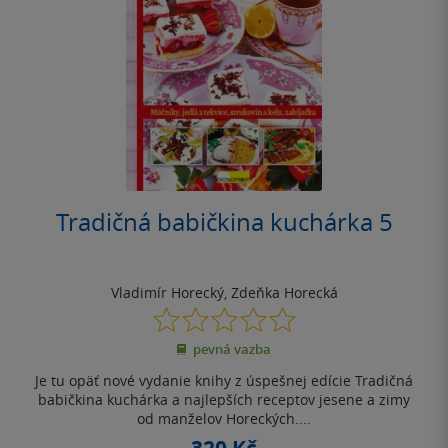
Tradičná babičkina kuchárka 5
Vladimír Horecký
,
Zdeňka Horecká
0.0
z
pevná vazba
5
hvězdiček
Je tu opäť nové vydanie knihy z úspešnej edície Tradičná
babičkina kuchárka a najlepších receptov jesene a zimy
od manželov Horeckých....