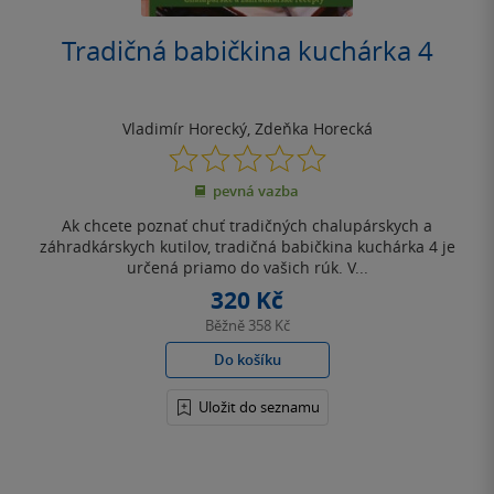
Tradičná babičkina kuchárka 4
Vladimír Horecký
,
Zdeňka Horecká
0.0
z
pevná vazba
5
hvězdiček
Ak chcete poznať chuť tradičných chalupárskych a
záhradkárskych kutilov, tradičná babičkina kuchárka 4 je
určená priamo do vašich rúk. V...
320 Kč
Běžně
358 Kč
Do košíku
Uložit do seznamu