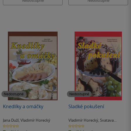
Nedostupné
Nedostupné
Nedostupné
Nedostupné
Knedlíky a omáčky
Sladké pokušení
Jana Duží
,
Vladimír Horecký
Vladimír Horecký
,
Svatava
Poncová
0.0
0.0
z
z