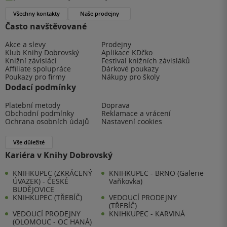
Všechny kontakty
Naše prodejny
Často navštěvované
Akce a slevy
Prodejny
Klub Knihy Dobrovský
Aplikace KDčko
Knižní závisláci
Festival knižních závisláků
Affiliate spolupráce
Dárkové poukazy
Poukazy pro firmy
Nákupy pro školy
Dodací podmínky
Platební metody
Doprava
Obchodní podmínky
Reklamace a vrácení
Ochrana osobních údajů
Nastavení cookies
Vše důležité
Kariéra v Knihy Dobrovský
KNIHKUPEC (ZKRÁCENÝ
KNIHKUPEC - BRNO (Galerie
ÚVAZEK) - ČESKÉ
Vaňkovka)
BUDĚJOVICE
KNIHKUPEC (TŘEBÍČ)
VEDOUCÍ PRODEJNY
(TŘEBÍČ)
VEDOUCÍ PRODEJNY
KNIHKUPEC - KARVINÁ
(OLOMOUC - OC HANÁ)