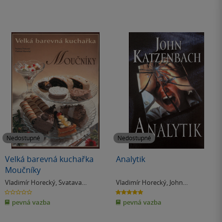
Nedostupné
Nedostupné
Velká barevná kuchařka
Analytik
Moučníky
Vladimír Horecký
,
Svatava
Vladimír Horecký
,
John
Poncová
Katzenbach
0.0
5.0
z
z
pevná vazba
pevná vazba
5
5
hvězdiček
hvězdiček