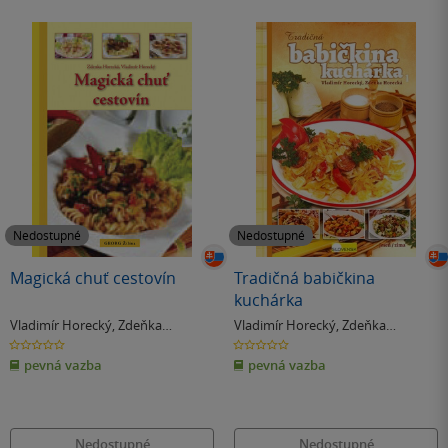
Nedostupné
Nedostupné
Magická chuť cestovín
Tradičná babičkina
kuchárka
Vladimír Horecký
,
Zdeňka
Vladimír Horecký
,
Zdeňka
Horecká
Horecká
0.0
0.0
z
z
pevná vazba
pevná vazba
5
5
hvězdiček
hvězdiček
Nedostupné
Nedostupné