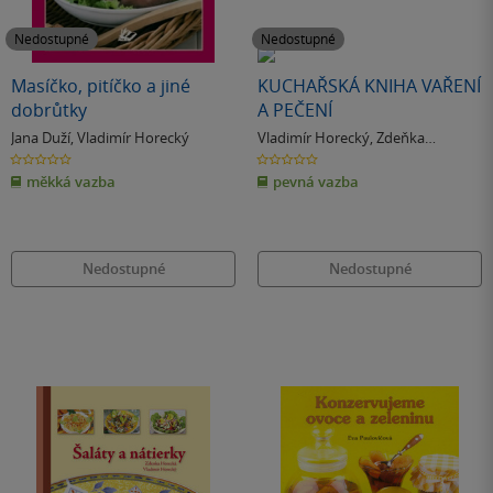
Nedostupné
Nedostupné
Masíčko, pitíčko a jiné
KUCHAŘSKÁ KNIHA VAŘENÍ
dobrůtky
A PEČENÍ
Jana Duží
,
Vladimír Horecký
Vladimír Horecký
,
Zdeňka
Horecká
0.0
0.0
z
z
měkká vazba
pevná vazba
5
5
hvězdiček
hvězdiček
Nedostupné
Nedostupné