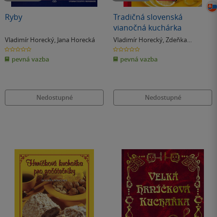
Ryby
Tradičná slovenská
vianočná kuchárka
Vladimír Horecký
,
Jana Horecká
Vladimír Horecký
,
Zdeňka
Horecká
0.0
0.0
z
z
pevná vazba
pevná vazba
5
5
hvězdiček
hvězdiček
Nedostupné
Nedostupné