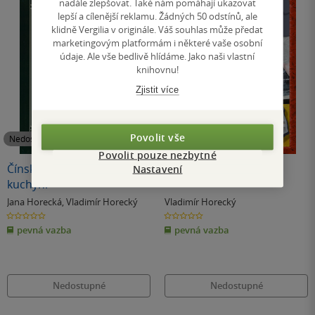
nadále zlepšovat. Také nám pomáhají ukazovat
lepší a cílenější reklamu. Žádných 50 odstínů, ale
klidně Vergilia v originále. Váš souhlas může předat
marketingovým platformám i některé vaše osobní
údaje. Ale vše bedlivě hlídáme. Jako naši vlastní
knihovnu!
Zjistit více
Povolit vše
Nedostupné
Nedostupné
Povolit pouze nezbytné
Čínské recepty v české
Praktický domácí kutil
Nastavení
kuchyni
Jana Horecká
,
Vladimír Horecký
Vladimír Horecký
0.0
0.0
z
z
pevná vazba
pevná vazba
5
5
hvězdiček
hvězdiček
Nedostupné
Nedostupné