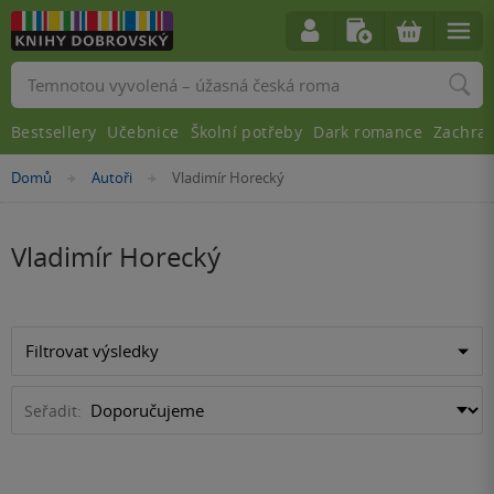
Vyhledávání
Bestsellery
Učebnice
Školní potřeby
Dark romance
Zachra
Nacházíte
Domů
Autoři
Vladimír Horecký
»
»
se
zde:
Vladimír Horecký
Filtrovat výsledky
Seřadit: