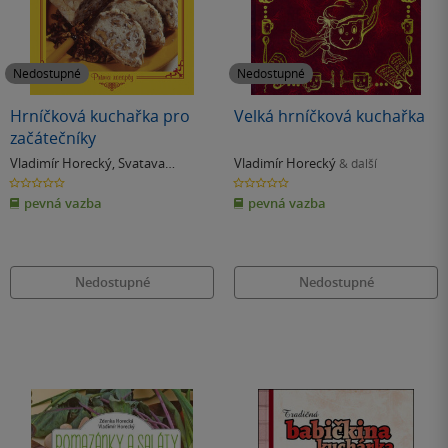
Nedostupné
Nedostupné
Hrníčková kuchařka pro
Velká hrníčková kuchařka
začátečníky
Vladimír Horecký
,
Svatava
Vladimír Horecký
& další
Poncová
0.0
0.0
z
z
pevná vazba
pevná vazba
5
5
hvězdiček
hvězdiček
Nedostupné
Nedostupné