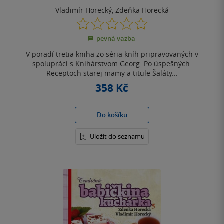
Vladimír Horecký
,
Zdeňka Horecká
0.0
z
pevná vazba
5
hvězdiček
V poradí tretia kniha zo séria kníh pripravovaných v
spolupráci s Knihárstvom Georg. Po úspešných.
Receptoch starej mamy a titule Šaláty...
358 Kč
Do košíku
Uložit do seznamu