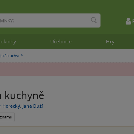
ioknihy
Učebnice
Hry
ijská kuchyně
á kuchyně
r Horecký
,
Jana Duží
seznamu