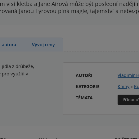
 visí kletba a Jane Airová může být poslední nadějí n
rovaná Janou Eyrovou plná magie, tajemství a nebezp
y autora
Vývoj ceny
 jídla z drůbeže,
 pro využití v
AUTOŘI
Vladimír 
KATEGORIE
Knihy
»
Ku
TÉMATA
Přidat 