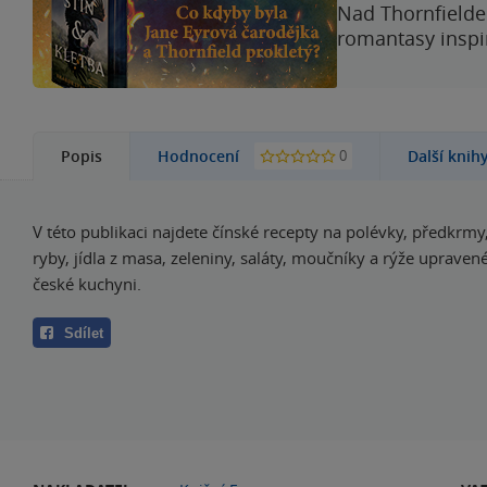
Nad Thornfieldem
romantasy inspi
0
Popis
Hodnocení
Další knih
V této publikaci najdete čínské recepty na polévky, předkrmy,
ryby, jídla z masa, zeleniny, saláty, moučníky a rýže upravené
české kuchyni.
Sdílet