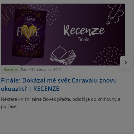
„
p
H
e
Násled
Recenze
Pátek 31. července 2026
Finále: Dokázal mě svět Caravalu znovu
okouzlit? | RECENZE
Některé knižní série člověk přečte, odloží je do knihovny a
po čase...