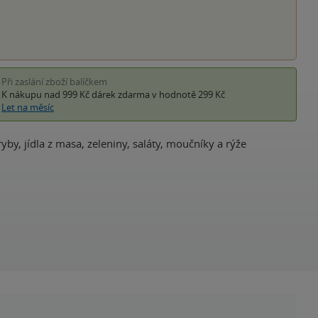
Při zaslání zboží balíčkem
K nákupu nad 999 Kč
dárek zdarma
v hodnotě 299 Kč
Let na měsíc
yby, jídla z masa, zeleniny, saláty, moučníky a rýže