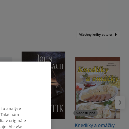
Všechny knihy autora
Následu
í a analýze
Nedostupné
Nedostupné
. Také nám
ia v originále.
Analytik
Knedlíky a omáčky
je. Ale vše