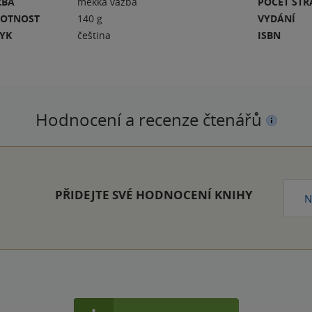
ZBA
měkká vazba
POČET ST
OTNOST
140 g
VYDÁNÍ
ZYK
čeština
ISBN
Hodnocení a recenze čtenářů
PŘIDEJTE SVÉ HODNOCENÍ KNIHY
N