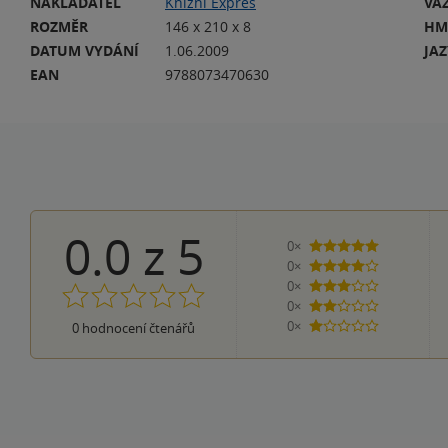
NAKLADATEL
Knižní Expres
VA
ROZMĚR
146 x 210 x 8
HM
DATUM VYDÁNÍ
1.06.2009
JA
EAN
9788073470630
0.0
z
5
0×
5 hvězdiček
0×
4 hvězdičky
0×
3 hvězdičky
0×
2 hvězdičky
0×
0
hodnocení čtenářů
1 hvezdička