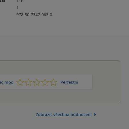
RAN
116
1
978-80-7347-063-0
1
2
3
4
5
ic moc
Perfektní
Zobrazit všechna hodnocení