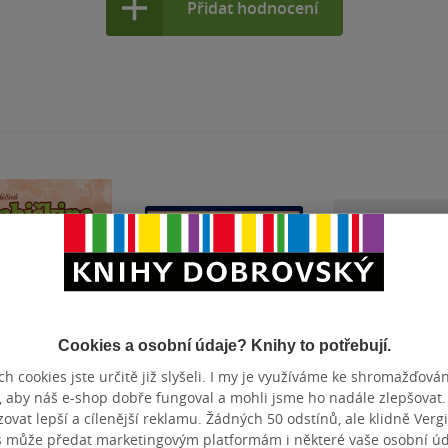
Přidat hodnocení
Cookies a osobní údaje? Knihy to potřebují.
h cookies jste určitě již slyšeli. I my je využíváme ke shromažďován
Nedostupné
Nedostupné
, aby náš e-shop dobře fungoval a mohli jsme ho nadále zlepšovat
vat lepší a cílenější reklamu. Žádných 50 odstínů, ale klidně Vergil
čná babičkina
Ryby
Velká barevná
s může předat marketingovým platformám i některé vaše osobní úda