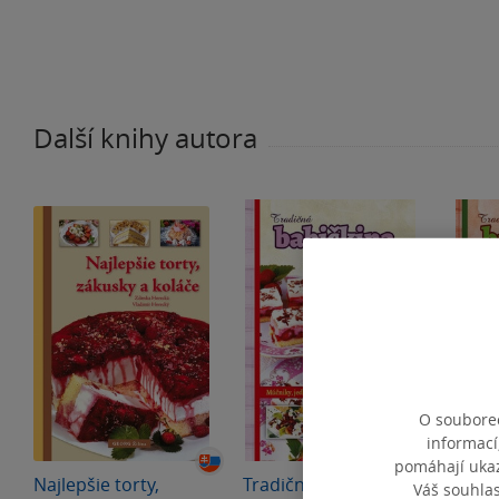
Další knihy autora
O souborec
informací
pomáhají ukazo
Najlepšie torty,
Tradičná babičkina
Tradi
Váš souhla