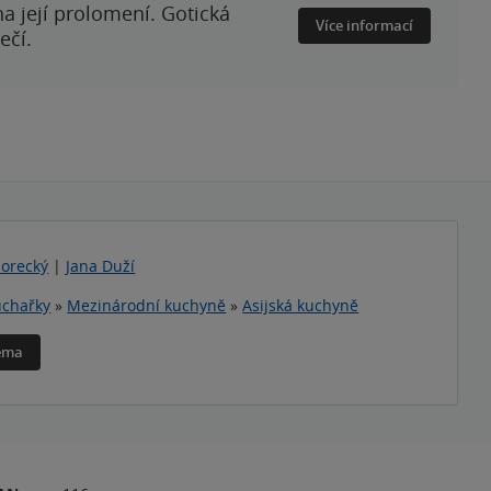
a její prolomení. Gotická
Více informací
ečí.
Horecký
|
Jana Duží
chařky
»
Mezinárodní kuchyně
»
Asijská kuchyně
téma