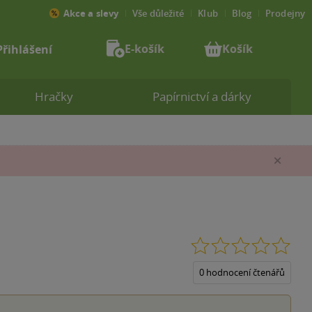
Akce a slevy
Vše důležité
Klub
Blog
Prodejny
E-košík
Košík
Přihlášení
Hračky
Papírnictví a dárky
Zav
0.0
z
5
0 hodnocení čtenářů
hvěz