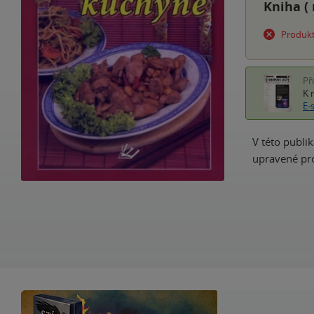
Kniha (
Produkt
Př
K 
E-
V této publik
upravené pro