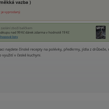
měkká vazba
)
 je vyprodaný.
i zaslání zboží balíčkem
nákupu nad 99 Kč
dárek zdarma
v hodnotě 19 Kč
shopové listy
aci najdete čínské recepty na polévky, předkrmy, jídla z drůbeže, r
 využití v české kuchyni.