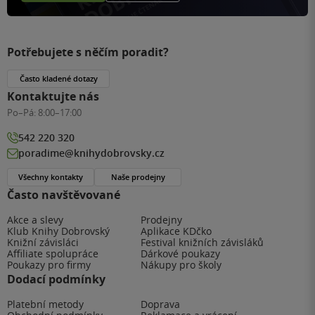
Potřebujete s něčím poradit?
Často kladené dotazy
Kontaktujte nás
Po–Pá:
8:00–17:00
542 220 320
poradime@knihydobrovsky.cz
Všechny kontakty
Naše prodejny
Často navštěvované
Akce a slevy
Prodejny
Klub Knihy Dobrovský
Aplikace KDčko
Knižní závisláci
Festival knižních závisláků
Affiliate spolupráce
Dárkové poukazy
Poukazy pro firmy
Nákupy pro školy
Dodací podmínky
Platební metody
Doprava