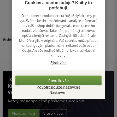
Přejít
Cookies a osobní údaje? Knihy to
na
potřebují.
stránku
O souborech cookies jste určitě již slyšeli. I my je
využíváme ke shromažďování a analýze informací,
aby náš e-shop dobře fungoval a mohli jsme ho
nadále zlepšovat. Také nám pomáhají ukazovat
lepší a cílenější reklamu. Žádných 50 odstínů, ale
Viděli jste
klidně Vergilia v originále. Váš souhlas může předat
marketingovým platformám i některé vaše osobní
údaje. Ale vše bedlivě hlídáme. Jako naši vlastní
knihovnu!
Zjistit více
Povolit vše
Knihy, recenze a klubové výhody
Povolit pouze nezbytné
ve vaší kapse a naší appce KDčko
Nastavení
Každý měsíc společně přečteme tisíce knih
Více o aplikaci
Více o klubu