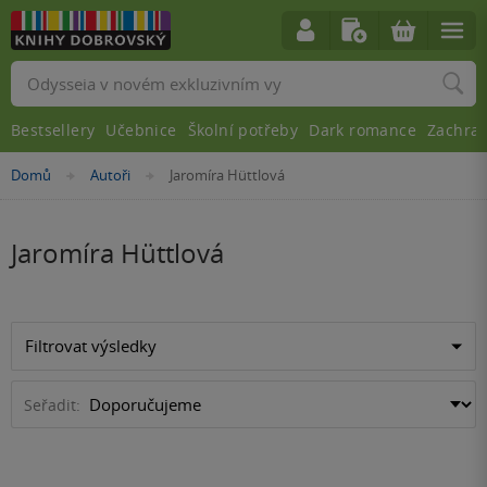
Vyhledávání
Bestsellery
Učebnice
Školní potřeby
Dark romance
Zachra
Nacházíte
Domů
Autoři
Jaromíra Hüttlová
»
»
se
zde:
Jaromíra Hüttlová
Filtrovat výsledky
Seřadit: