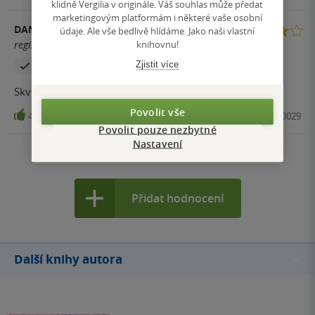
klidně Vergilia v originále. Váš souhlas může předat
marketingovým platformám i některé vaše osobní
DANA
údaje. Ale vše bedlivě hlídáme. Jako naši vlastní
knihovnu!
registrovaný uživatel
Zjistit více
Zakoupil produkt
Skvělá oddechová kniha.
Povolit vše
4
Kniha, BB art, 2014, 9788075070029
Povolit pouze nezbytné
Nastavení
Zobrazit všechna hodnocení
Přidat hodnocení
Další knihy autora