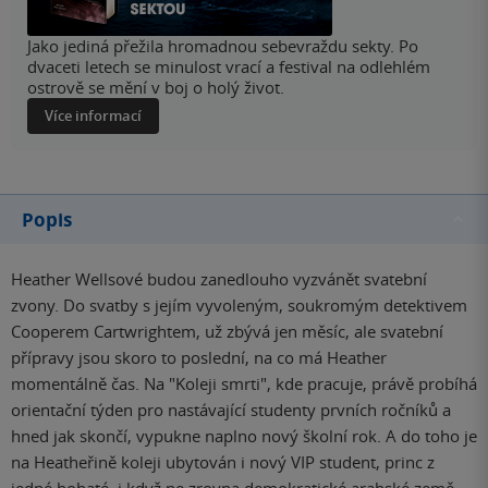
Jako jediná přežila hromadnou sebevraždu sekty. Po
dvaceti letech se minulost vrací a festival na odlehlém
ostrově se mění v boj o holý život.
Více informací
Popis
Heather Wellsové budou zanedlouho vyzvánět svatební
zvony. Do svatby s jejím vyvoleným, soukromým detektivem
Cooperem Cartwrightem, už zbývá jen měsíc, ale svatební
přípravy jsou skoro to poslední, na co má Heather
momentálně čas. Na "Koleji smrti", kde pracuje, právě probíhá
orientační týden pro nastávající studenty prvních ročníků a
hned jak skončí, vypukne naplno nový školní rok. A do toho je
na Heatheřině koleji ubytován i nový VIP student, princ z
jedné bohaté, i když ne zrovna demokratické arabské země,