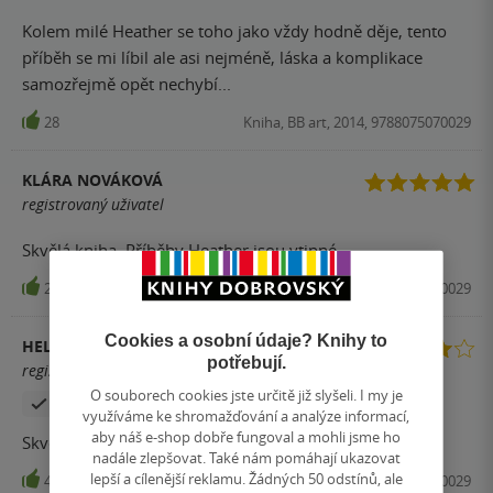
Kolem milé Heather se toho jako vždy hodně děje, tento
příběh se mi líbil ale asi nejméně, láska a komplikace
samozřejmě opět nechybí...
28
Kniha, BB art, 2014, 9788075070029
KLÁRA NOVÁKOVÁ
registrovaný uživatel
Skvělá kniha. Příběhy Heather jsou vtipné.
23
Kniha, BB art, 2014, 9788075070029
Cookies a osobní údaje? Knihy to
HELENA
potřebují.
registrovaný uživatel
O souborech cookies jste určitě již slyšeli. I my je
Zakoupil produkt
využíváme ke shromažďování a analýze informací,
aby náš e-shop dobře fungoval a mohli jsme ho
Skvělá oddechovka, vtipná, příjemné čtení.
nadále zlepšovat. Také nám pomáhají ukazovat
lepší a cílenější reklamu. Žádných 50 odstínů, ale
4
Kniha, BB art, 2014, 9788075070029