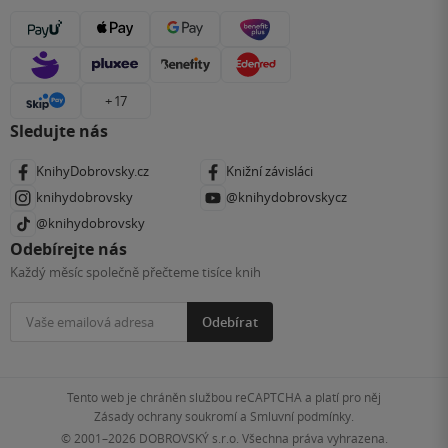
+ 17
Sledujte nás
KnihyDobrovsky.cz
Knižní závisláci
knihydobrovsky
@knihydobrovskycz
@knihydobrovsky
Odebírejte nás
Každý měsíc společně přečteme tisíce knih
Odebírat
Tento web je chráněn službou reCAPTCHA a platí pro něj
Zásady ochrany soukromí
a
Smluvní podmínky
.
© 2001–2026
DOBROVSKÝ s.r.o. Všechna práva vyhrazena.