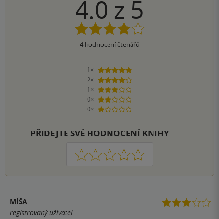
4.0
z
5
4
hodnocení čtenářů
1×
5 hvězdiček
2×
4 hvězdičky
1×
3 hvězdičky
0×
2 hvězdičky
0×
1 hvezdička
PŘIDEJTE SVÉ HODNOCENÍ KNIHY
1
2
3
4
5
MÍŠA
registrovaný uživatel