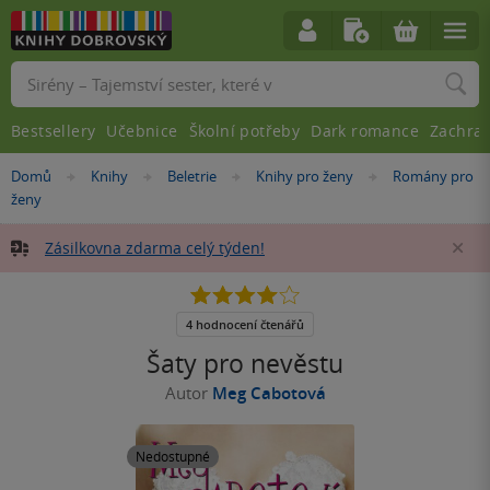
Vyhledávání
Bestsellery
Učebnice
Školní potřeby
Dark romance
Zachra
Nacházíte
Domů
Knihy
Beletrie
Knihy pro ženy
Romány pro
»
»
»
»
se
ženy
zde:
Zásilkovna zdarma celý týden!
Za
4.0
z
5
4 hodnocení čtenářů
hvězdiček
Šaty pro nevěstu
Autor
Meg Cabotová
Nedostupné