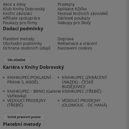
Akce a slevy
Prodejny
Klub Knihy Dobrovský
Aplikace KDčko
Knižní závisláci
Festival knižních závisláků
Affiliate spolupráce
Dárkové poukazy
Poukazy pro firmy
Nákupy pro školy
Dodací podmínky
Platební metody
Doprava
Obchodní podmínky
Reklamace a vrácení
Ochrana osobních údajů
Nastavení cookies
Vše důležité
Kariéra v Knihy Dobrovský
KNIHKUPEC/POKLADNÍ -
KNIHKUPEC (ZKRÁCENÝ
PRAHA 5, ANDĚL
ÚVAZEK) - ČESKÉ
BUDĚJOVICE
KNIHKUPEC - BRNO (Galerie
KNIHKUPEC (TŘEBÍČ)
Vaňkovka)
VEDOUCÍ PRODEJNY
VEDOUCÍ PRODEJNY
(TŘEBÍČ)
(OLOMOUC - OC HANÁ)
Volné pracovní pozice
Platební metody