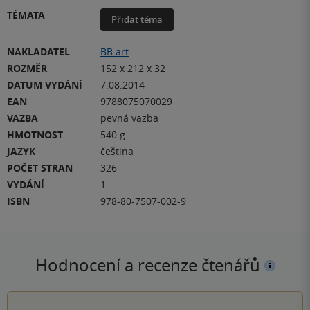
TÉMATA
Přidat téma
NAKLADATEL
BB art
ROZMĚR
152 x 212 x 32
DATUM VYDÁNÍ
7.08.2014
EAN
9788075070029
VAZBA
pevná vazba
HMOTNOST
540 g
JAZYK
čeština
POČET STRAN
326
VYDÁNÍ
1
ISBN
978-80-7507-002-9
Hodnocení a recenze čtenářů