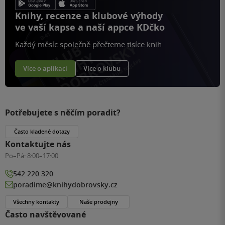
Knihy, recenze a klubové výhody
ve vaší kapse a naší appce KDčko
Každý měsíc společně přečteme tisíce knih
Více o aplikaci
Více o klubu
Potřebujete s něčím poradit?
Často kladené dotazy
Kontaktujte nás
Po–Pá:
8:00–17:00
542 220 320
poradime@knihydobrovsky.cz
Všechny kontakty
Naše prodejny
Často navštěvované