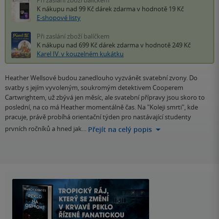
K nákupu nad 99 Kč
dárek zdarma
v hodnotě 19 Kč
E-shopové listy
Při zaslání zboží balíčkem
K nákupu nad 699 Kč
dárek zdarma
v hodnotě 249 Kč
Karel IV. v kouzelném kukátku
Heather Wellsové budou zanedlouho vyzvánět svatební zvony. Do
svatby s jejím vyvoleným, soukromým detektivem Cooperem
Cartwrightem, už zbývá jen měsíc, ale svatební přípravy jsou skoro to
poslední, na co má Heather momentálně čas. Na "Koleji smrti", kde
pracuje, právě probíhá orientační týden pro nastávající studenty
prvních ročníků a hned jak…
Přejít na celý popis