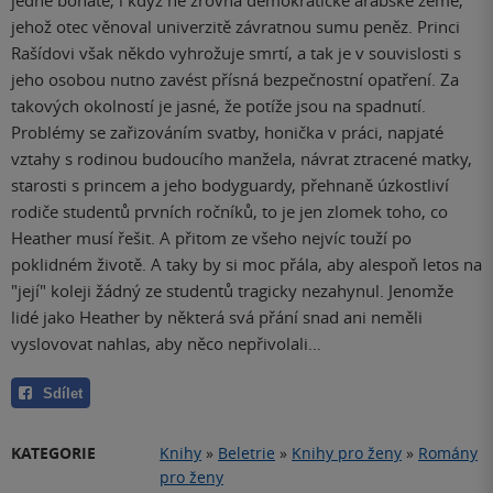
jehož otec věnoval univerzitě závratnou sumu peněz. Princi
Rašídovi však někdo vyhrožuje smrtí, a tak je v souvislosti s
jeho osobou nutno zavést přísná bezpečnostní opatření. Za
takových okolností je jasné, že potíže jsou na spadnutí.
Problémy se zařizováním svatby, honička v práci, napjaté
vztahy s rodinou budoucího manžela, návrat ztracené matky,
starosti s princem a jeho bodyguardy, přehnaně úzkostliví
rodiče studentů prvních ročníků, to je jen zlomek toho, co
Heather musí řešit. A přitom ze všeho nejvíc touží po
poklidném životě. A taky by si moc přála, aby alespoň letos na
"její" koleji žádný ze studentů tragicky nezahynul. Jenomže
lidé jako Heather by některá svá přání snad ani neměli
vyslovovat nahlas, aby něco nepřivolali…
Sdílet
KATEGORIE
Knihy
»
Beletrie
»
Knihy pro ženy
»
Romány
pro ženy