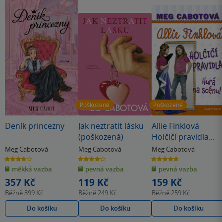
Poškozené
Poškozené
Deník princezny
Jak neztratit lásku
Allie Finklová
(poškozená)
Holčičí pravidla
Hurá na scénu!
Meg Cabotová
Meg Cabotová
Meg Cabotová
(poškozená)
3.8
4.0
4.7
z
z
z
měkká vazba
pevná vazba
pevná vazba
5
5
5
hvězdiček
hvězdiček
hvězdiček
357 Kč
119 Kč
159 Kč
Běžně
399 Kč
Běžně
249 Kč
Běžně
259 Kč
Do košíku
Do košíku
Do košíku