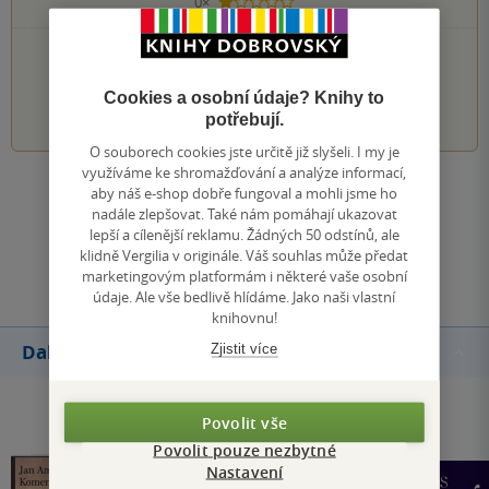
0×
1 hvezdička
PŘIDEJTE SVÉ HODNOCENÍ KNIHY
Cookies a osobní údaje? Knihy to
1
2
3
4
5
potřebují.
O souborech cookies jste určitě již slyšeli. I my je
využíváme ke shromažďování a analýze informací,
aby náš e-shop dobře fungoval a mohli jsme ho
Zobrazit všechna hodnocení
nadále zlepšovat. Také nám pomáhají ukazovat
lepší a cílenější reklamu. Žádných 50 odstínů, ale
klidně Vergilia v originále. Váš souhlas může předat
Přidat hodnocení
marketingovým platformám i některé vaše osobní
údaje. Ale vše bedlivě hlídáme. Jako naši vlastní
knihovnu!
Zjistit více
Další knihy autora
Povolit vše
Povolit pouze nezbytné
Nastavení