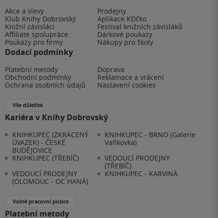
Akce a slevy
Prodejny
Klub Knihy Dobrovský
Aplikace KDčko
Knižní závisláci
Festival knižních závisláků
Affiliate spolupráce
Dárkové poukazy
Poukazy pro firmy
Nákupy pro školy
Dodací podmínky
Platební metody
Doprava
Obchodní podmínky
Reklamace a vrácení
Ochrana osobních údajů
Nastavení cookies
Vše důležité
Kariéra v Knihy Dobrovský
KNIHKUPEC (ZKRÁCENÝ
KNIHKUPEC - BRNO (Galerie
ÚVAZEK) - ČESKÉ
Vaňkovka)
BUDĚJOVICE
KNIHKUPEC (TŘEBÍČ)
VEDOUCÍ PRODEJNY
(TŘEBÍČ)
VEDOUCÍ PRODEJNY
KNIHKUPEC - KARVINÁ
(OLOMOUC - OC HANÁ)
Volné pracovní pozice
Platební metody