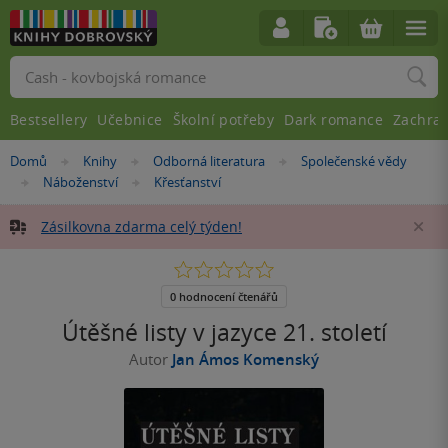
Vyhledávání
Bestsellery
Učebnice
Školní potřeby
Dark romance
Zachra
Nacházíte
Domů
Knihy
Odborná literatura
Společenské vědy
»
»
»
se
Náboženství
Křesťanství
»
»
zde:
Zásilkovna zdarma celý týden!
Za
0.0
z
5
0 hodnocení čtenářů
hvězdiček
Útěšné listy v jazyce 21. století
Autor
Jan Ámos Komenský