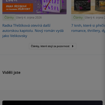
Články
Články
Úterý 4. srpna 2026
Úterý 4. srpna
Radka Třeštíková otevírá další
7 knih, které si přečí
autorskou kapitolu. Nový román vydá
romance, thrillery, d
jako Velikovsky
Články, které stojí za pozornost
Viděli jste