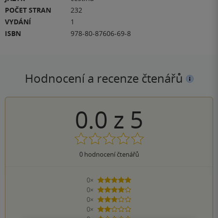
POČET STRAN
232
VYDÁNÍ
1
ISBN
978-80-87606-69-8
Hodnocení a recenze čtenářů
0.0
z
5
0
hodnocení čtenářů
0×
5 hvězdiček
0×
4 hvězdičky
0×
3 hvězdičky
0×
2 hvězdičky