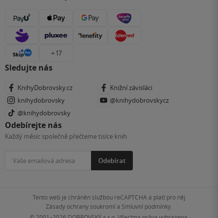
+ 17
Sledujte nás
KnihyDobrovsky.cz
Knižní závisláci
knihydobrovsky
@knihydobrovskycz
@knihydobrovsky
Odebírejte nás
Každý měsíc společně přečteme tisíce knih
Odebírat
Tento web je chráněn službou reCAPTCHA a platí pro něj
Zásady ochrany soukromí
a
Smluvní podmínky
.
© 2001–2026
DOBROVSKÝ s.r.o. Všechna práva vyhrazena.