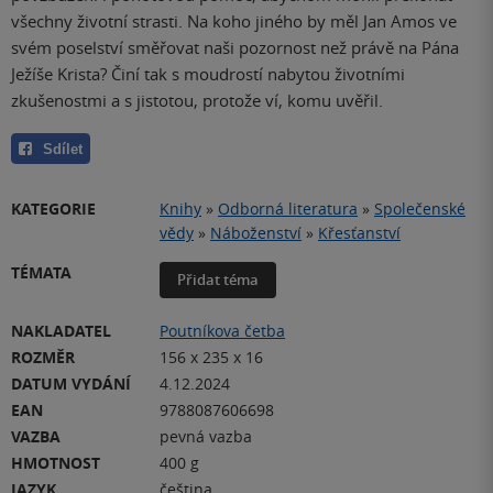
všechny životní strasti. Na koho jiného by měl Jan Amos ve
svém poselství směřovat naši pozornost než právě na Pána
Ježíše Krista? Činí tak s moudrostí nabytou životními
zkušenostmi a s jistotou, protože ví, komu uvěřil.
Sdílet
KATEGORIE
Knihy
»
Odborná literatura
»
Společenské
vědy
»
Náboženství
»
Křesťanství
TÉMATA
Přidat téma
NAKLADATEL
Poutníkova četba
ROZMĚR
156 x 235 x 16
DATUM VYDÁNÍ
4.12.2024
EAN
9788087606698
VAZBA
pevná vazba
HMOTNOST
400 g
JAZYK
čeština