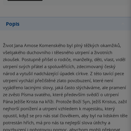
Popis
Život Jana Amose Komenského byl plný těžkých okamžiků,
všelijakého duchovního i tělesného utrpení a životních
zkoušek. Postupně přišel o rodiče, manželky, děti, vlast, viděl
utrpení svých přátel a spoluvěřících, zdecimovaný český
národ a vytušil nadcházející úpadek církve. Z této tavící pece
utrpení vychází přečištěné zlato povzbuzení, které není
vyjádřeno lacinými slovy, jaká často slýcháváme, ale pramení
ze zvěsti Písma svatého, které především svědčí o utrpení
Pána Ježíše Krista na kříži. Protože Boží Syn, Ježíš Kristus, zažil
nejhorší ponížení a utrpení vzhledem k majestátu, který
opustil, když se pro nás stal člověkem, aby byl na lidském těle
potrestán hřích, má pro nás ta nejlepší slova útěchy a
povzbuzení i pohotovou pomoc, abychom mohli překonat