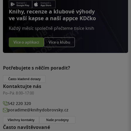
Knihy, recenze a klubové výhody
ve vaší kapse a naší appce KDčko
Každý měsíc společně přečteme tisíce knih
Více o aplikaci
Více o klubu
Potřebujete s něčím poradit?
Často kladené dotazy
Kontaktujte nás
Po–Pá:
8:00–17:00
542 220 320
poradime@knihydobrovsky.cz
Všechny kontakty
Naše prodejny
Často navštěvované