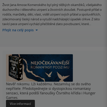
Život Jana Amose Komenského byl plný těžkých okamžiků, všelijakého
duchovního i tělesného utrpení a životních zkoušek. Postupně přišel o
rodiče, manželky, děti, vlast, viděl utrpení svých přátel a spoluvěřících,
zdecimovaný český národ a vytušil nadcházející úpadek církve. Z této
tavící pece utrpení vychází přečištěné zlato povzbuzení, které…
Přejít na celý popis
Nevěř nikomu. Lži každému. Nezamiluj se do svého
nepřítele. Předobjednejte si dystopickou romantasy
senzaci, která potěší fanoušky Čtvrtého křídla i Hunger
Games.
Více informací