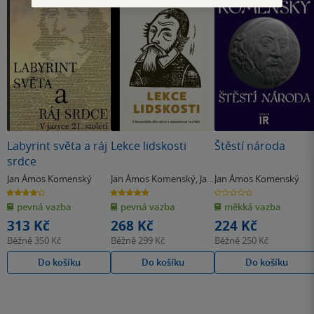
Labyrint světa a ráj
Lekce lidskosti
Štěstí národa
srdce
Jan Ámos Komenský
Jan Ámos Komenský
,
Jan
Jan Ámos Komenský
Hábl
4.1
5.0
0.0
z
z
z
pevná vazba
pevná vazba
měkká vazba
5
5
5
hvězdiček
hvězdiček
hvězdiček
313 Kč
268 Kč
224 Kč
Běžně
350 Kč
Běžně
299 Kč
Běžně
250 Kč
Do košíku
Do košíku
Do košíku