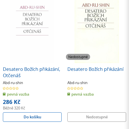
Nedostupné
Desatero Božích přikázání,
Desatero Božích přikázání
Otčenáš
Abd-ru-shin
Abd-ru-shin
0.0
0.0
z
z
pevná vazba
pevná vazba
5
5
hvězdiček
hvězdiček
286 Kč
Běžně
320 Kč
Do košíku
Nedostupné