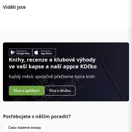
Viděli jste
Knihy, recenze a klubové výhody
ve vaší kapse a naší appce KDčko
Každý měsíc společně přečteme tisíce knih
Více o aplikaci
Více o klubu
Potřebujete s něčím poradit?
Často kladené dotazy