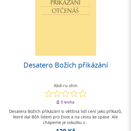
Desatero Božích přikázání
Abd-ru-shin
0.0
z
E-kniha
5
hvězdiček
Desatera Božích přikázání si většina lidí cení jako příkazů,
které dal Bůh lidem pro život a na cestu ke spáse. Ale
chápeme je vskutku v...