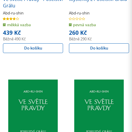
Grálu
Abd-ru-shin
Abd-ru-shin
3.7
0.0
z
z
měkká vazba
pevná vazba
5
5
hvězdiček
hvězdiček
439 Kč
260 Kč
Běžně
490 Kč
Běžně
290 Kč
Do košíku
Do košíku