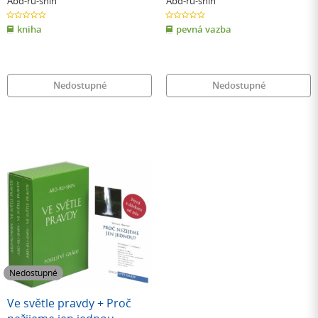
Abd-ru-shin
Abd-ru-shin
0.0
0.0
z
z
kniha
pevná vazba
5
5
hvězdiček
hvězdiček
Nedostupné
Nedostupné
Nedostupné
Ve světle pravdy + Proč