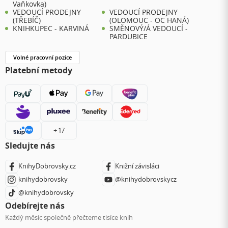
Vaňkovka)
VEDOUCÍ PRODEJNY
VEDOUCÍ PRODEJNY
(TŘEBÍČ)
(OLOMOUC - OC HANÁ)
KNIHKUPEC - KARVINÁ
SMĚNOVÝ/Á VEDOUCÍ -
PARDUBICE
Volné pracovní pozice
Platební metody
+ 17
Sledujte nás
KnihyDobrovsky.cz
Knižní závisláci
knihydobrovsky
@knihydobrovskycz
@knihydobrovsky
Odebírejte nás
Každý měsíc společně přečteme tisíce knih