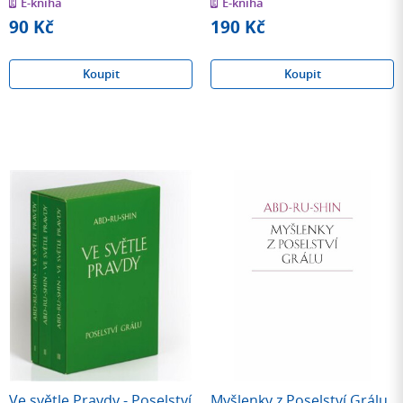
E-kniha
E-kniha
5
5
hvězdiček
hvězdiček
90 Kč
190 Kč
Koupit
Koupit
Ve světle Pravdy - Poselství
Myšlenky z Poselství Grálu