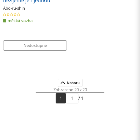
nežijeme jen jednou
Abd-ru-shin
0.0
z
měkká vazba
5
hvězdiček
Nedostupné
Nahoru
Zobrazeno 20 z 20
1
/ 1
Přejít
na
stránku