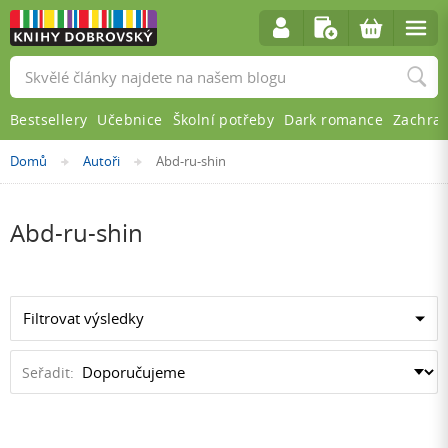
Vyhledávání
Bestsellery
Učebnice
Školní potřeby
Dark romance
Zachra
Nacházíte
Domů
Autoři
Abd-ru-shin
»
»
se
zde:
Abd-ru-shin
Filtrovat výsledky
Seřadit: