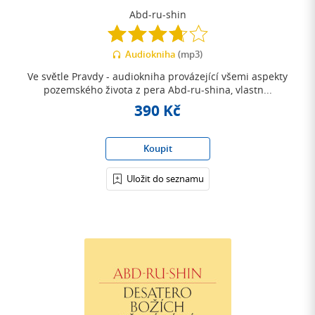
Abd-ru-shin
3.7
z
Audiokniha
(mp3)
5
hvězdiček
Ve světle Pravdy - audiokniha provázející všemi aspekty
pozemského života z pera Abd-ru-shina, vlastn...
390 Kč
Koupit
Uložit do seznamu