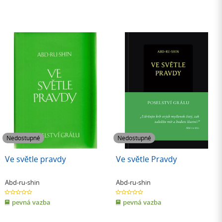
Nedostupné
Nedostupné
Ve světle pravdy
Ve světle Pravdy
Abd-ru-shin
Abd-ru-shin
0.0
0.0
z
z
pevná vazba
pevná vazba
5
5
hvězdiček
hvězdiček