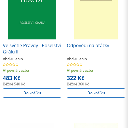
Ve světle Pravdy - Poselství
Odpovědi na otázky
Grálu II
Abd-ru-shin
Abd-ru-shin
0.0
0.0
z
z
pevná vazba
pevná vazba
5
5
hvězdiček
hvězdiček
483 Kč
322 Kč
Běžně
540 Kč
Běžně
360 Kč
Do košíku
Do košíku