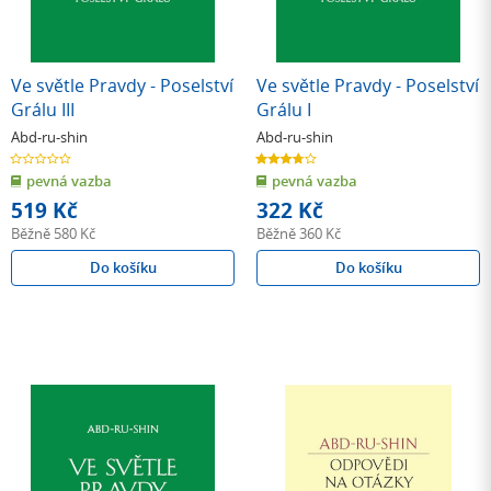
Ve světle Pravdy - Poselství
Ve světle Pravdy - Poselství
Grálu III
Grálu I
Abd-ru-shin
Abd-ru-shin
0.0
3.7
z
z
pevná vazba
pevná vazba
5
5
hvězdiček
hvězdiček
519 Kč
322 Kč
Běžně
580 Kč
Běžně
360 Kč
Do košíku
Do košíku