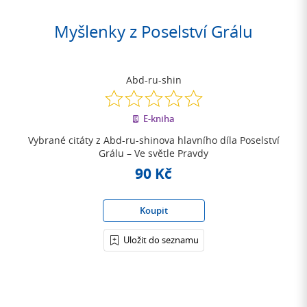
Myšlenky z Poselství Grálu
Abd-ru-shin
0.0
z
E-kniha
5
hvězdiček
Vybrané citáty z Abd-ru-shinova hlavního díla Poselství
Grálu – Ve světle Pravdy
90 Kč
Koupit
Uložit do seznamu