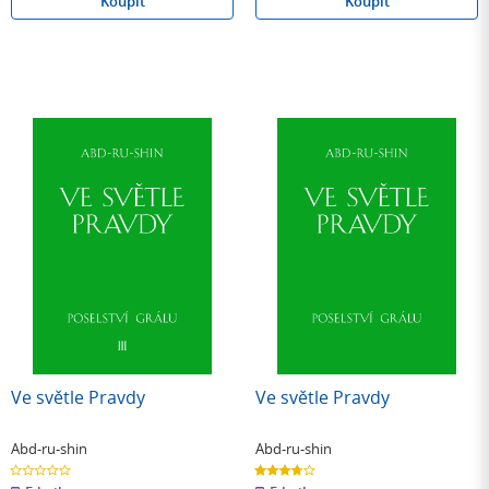
Koupit
Koupit
Ve světle Pravdy
Ve světle Pravdy
Abd-ru-shin
Abd-ru-shin
0.0
3.7
z
z