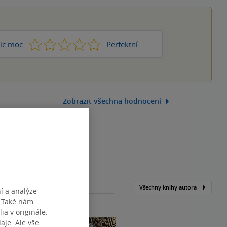
1
2
3
4
5
ic moc
Perfektní
Zobrazit všechna hodnocení
Všechny knihy autora
í a analýze
. Také nám
ia v originále.
je. Ale vše