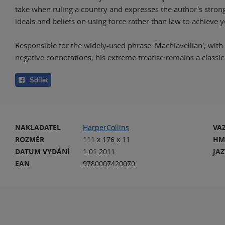
take when ruling a country and expresses the author's stron
ideals and beliefs on using force rather than law to achieve 
Responsible for the widely-used phrase 'Machiavellian', with a
negative connotations, his extreme treatise remains a classic 
Sdílet
NAKLADATEL
HarperCollins
VA
ROZMĚR
111 x 176 x 11
HM
DATUM VYDÁNÍ
1.01.2011
JA
EAN
9780007420070