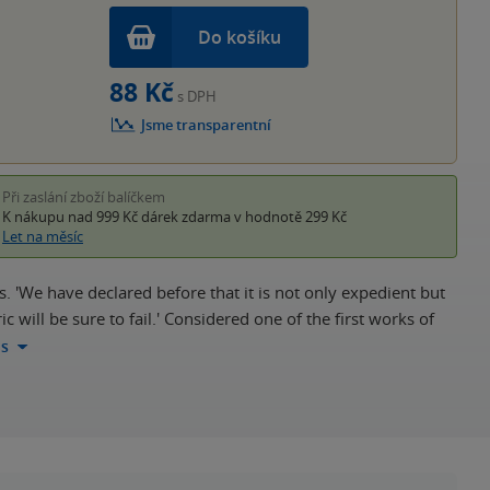
Do košíku
88 Kč
s DPH
Jsme transparentní
Při zaslání zboží balíčkem
K nákupu nad 999 Kč
dárek zdarma
v hodnotě 299 Kč
Let na měsíc
s. 'We have declared before that it is not only expedient but
 will be sure to fail.' Considered one of the first works of
is