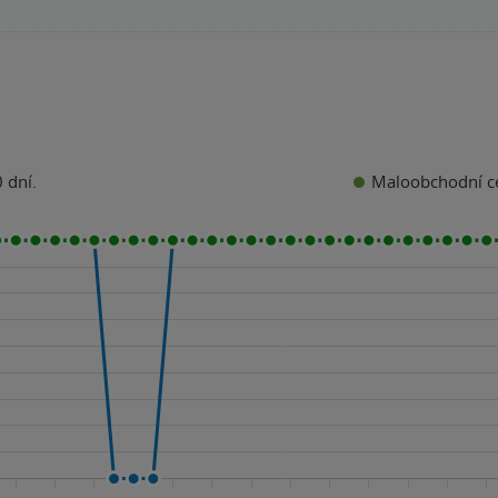
Maloobchodní c
 dní.