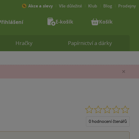
Akce a slevy
Vše důležité
Klub
Blog
Prodejny
E-košík
Košík
Přihlášení
Hračky
Papírnictví a dárky
Zav
0.0
z
5
0 hodnocení čtenářů
hvěz