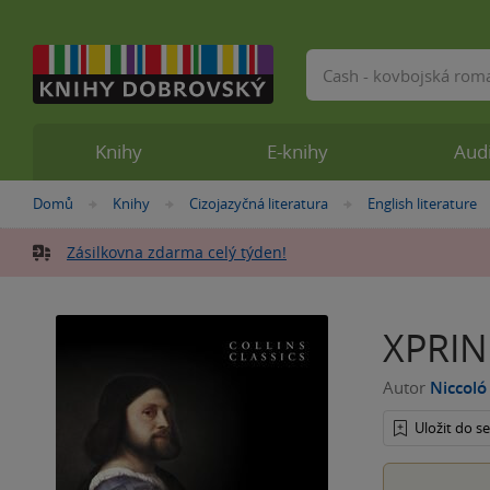
Vyhledávání
Knihy
E-knihy
Aud
Nacházíte
Domů
Knihy
Cizojazyčná literatura
English literature
»
»
»
se
zde:
Zásilkovna zdarma celý týden!
XPRIN
Autor
Niccoló
Uložit do 