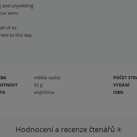
g and unyielding
your aims.
ll of its
text to this day.
ZBA
měkká vazba
POČET ST
OTNOST
92 g
VYDÁNÍ
ZYK
angličtina
ISBN
Hodnocení a recenze čtenářů