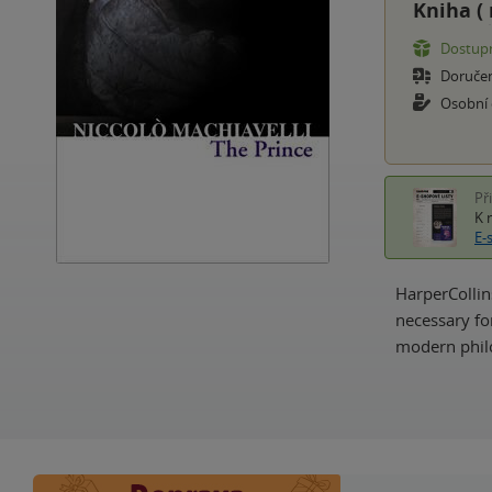
Kniha (
Dostupn
Doruče
Osobní
Př
K 
E-
HarperCollins
necessary for
modern philo