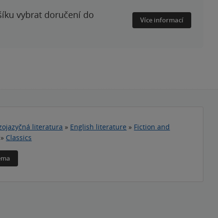
šíku vybrat doručení do
Více informací
zojazyčná literatura
»
English literature
»
Fiction and
»
Classics
téma