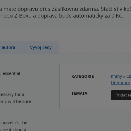
a máte dopravu přes Zásilkovnu zdarma. Stačí si v ko
 nebo Z-Boxu a doprava bude automaticky za 0 Kč.
y autora
Vývoj ceny
, essential
KATEGORIE
Knihy
»
Ci
Literature
TÉMATA
cessary for a
Přidat 
ric will be sure
hiavelli's The
urse it should