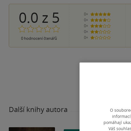
0.0
z
5
0×
5 hvězdiček
0×
4 hvězdičky
0×
3 hvězdičky
0×
2 hvězdičky
0×
0
hodnocení čtenářů
1 hvezdička
Další knihy autora
O souborec
informací
pomáhají ukazo
Váš souhla