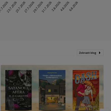
Zobrazit blog
N
p