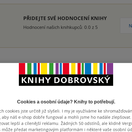
PŘIDEJTE SVÉ HODNOCENÍ KNIHY
N
Hodnocení našich knihkupců: 0.0 z 5
Přidat hodnocení
Cookies a osobní údaje? Knihy to potřebují.
h cookies jste určitě již slyšeli. I my je využíváme ke shromažďován
, aby náš e-shop dobře fungoval a mohli jsme ho nadále zlepšovat
vat lepší a cílenější reklamu. Žádných 50 odstínů, ale klidně Vergil
s může předat marketingovým platformám i některé vaše osobní úda