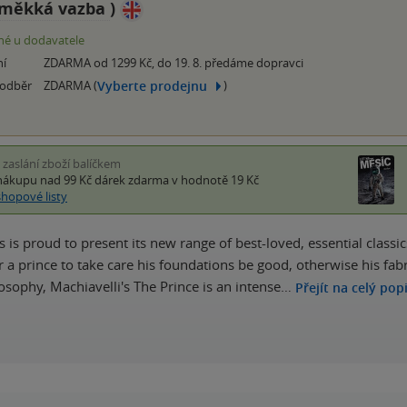
měkká vazba
)
é u dodavatele
ní
ZDARMA od 1299 Kč, do 19. 8. předáme dopravci
Vyberte prodejnu
 odběr
ZDARMA (
)
i zaslání zboží balíčkem
nákupu nad 99 Kč
dárek zdarma
v hodnotě 19 Kč
shopové listy
 is proud to present its new range of best-loved, essential classic
 a prince to take care his foundations be good, otherwise his fabric
sophy, Machiavelli's The Prince is an intense…
Přejít na celý pop