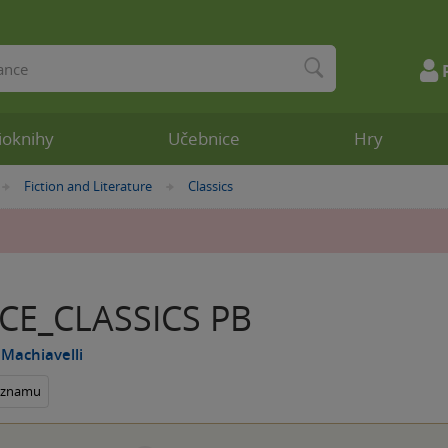
ioknihy
Učebnice
Hry
Fiction and Literature
Classics
»
»
CE_CLASSICS PB
 Machiavelli
seznamu