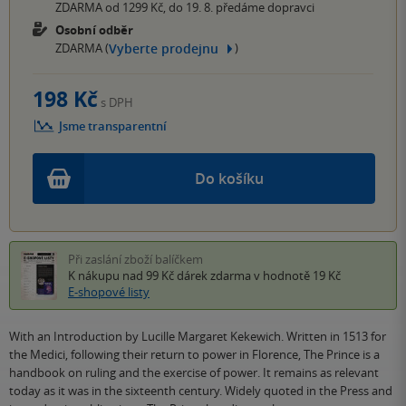
ZDARMA od 1299 Kč, do 19. 8. předáme dopravci
Osobní odběr
Vyberte prodejnu
ZDARMA (
)
198 Kč
s DPH
Jsme transparentní
Do košíku
Při zaslání zboží balíčkem
K nákupu nad 99 Kč
dárek zdarma
v hodnotě 19 Kč
E-shopové listy
With an Introduction by Lucille Margaret Kekewich. Written in 1513 for
the Medici, following their return to power in Florence, The Prince is a
handbook on ruling and the exercise of power. It remains as relevant
today as it was in the sixteenth century. Widely quoted in the Press and