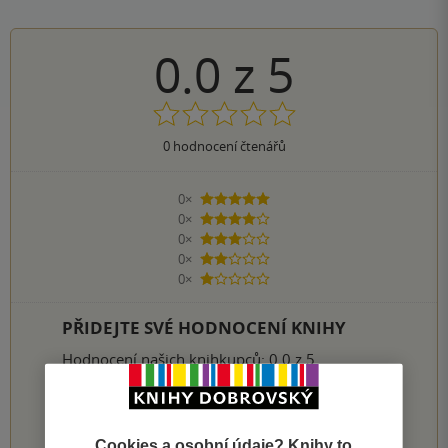
0.0
z
5
0
hodnocení čtenářů
0×
5 hvězdiček
0×
4 hvězdičky
0×
3 hvězdičky
0×
2 hvězdičky
0×
1 hvezdička
PŘIDEJTE SVÉ HODNOCENÍ KNIHY
Hodnocení našich knihkupců: 0.0 z 5
1
2
3
4
5
Cookies a osobní údaje? Knihy to