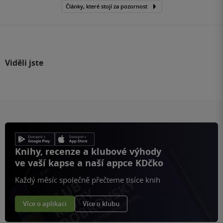
Články, které stojí za pozornost
Viděli jste
Knihy, recenze a klubové výhody
ve vaší kapse a naší appce KDčko
Každý měsíc společně přečteme tisíce knih
Více o aplikaci
Více o klubu