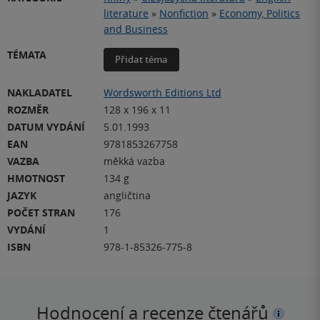
literature
»
Nonfiction
»
Economy, Politics
and Business
TÉMATA
Přidat téma
NAKLADATEL
Wordsworth Editions Ltd
ROZMĚR
128 x 196 x 11
DATUM VYDÁNÍ
5.01.1993
EAN
9781853267758
VAZBA
měkká vazba
HMOTNOST
134 g
JAZYK
angličtina
POČET STRAN
176
VYDÁNÍ
1
ISBN
978-1-85326-775-8
Hodnocení a recenze čtenářů