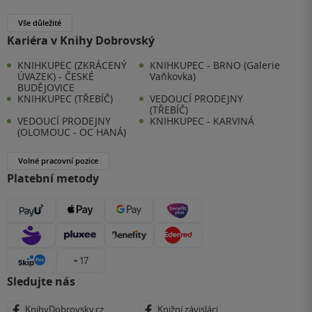
Vše důležité
Kariéra v Knihy Dobrovský
KNIHKUPEC (ZKRÁCENÝ
KNIHKUPEC - BRNO (Galerie
ÚVAZEK) - ČESKÉ
Vaňkovka)
BUDĚJOVICE
KNIHKUPEC (TŘEBÍČ)
VEDOUCÍ PRODEJNY
(TŘEBÍČ)
VEDOUCÍ PRODEJNY
KNIHKUPEC - KARVINÁ
(OLOMOUC - OC HANÁ)
Volné pracovní pozice
Platební metody
+ 17
Sledujte nás
KnihyDobrovsky.cz
Knižní závisláci