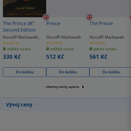
The Prince â€“
Prince
The Prince
Second Edition
NiccolÃ² Machiavelli
,
NiccolÃ² Machiavelli
NiccolÃ² Machiavelli
Mansfield Harvey C.
0.0
0.0
0.0
z
z
z
měkká vazba
měkká vazba
pevná vazba
5
5
5
hvězdiček
hvězdiček
hvězdiček
330 Kč
512 Kč
561 Kč
Do košíku
Do košíku
Do košíku
Všechny knihy autora
Vývoj ceny