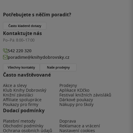
Potřebujete s něčím poradit?
Často kladené dotazy
Kontaktujte nás
Po–Pá:
8:00–17:00
542 220 320
poradime@knihydobrovsky.cz
Všechny kontakty
Naše prodejny
Často navštěvované
Akce a slevy
Prodejny
Klub Knihy Dobrovský
Aplikace KDčko
Knižní závisláci
Festival knižních závisláků
Affiliate spolupráce
Dárkové poukazy
Poukazy pro firmy
Nákupy pro školy
Dodací podmínky
Platební metody
Doprava
Obchodní podmínky
Reklamace a vrácení
Ochrana osobních údajů
Nastavení cookies