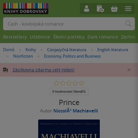
Vyhledávání
Bestsellery
Učebnice
Školní potřeby
Dark romance
Zachra
Nacházíte
Domů
Knihy
Cizojazyčná literatura
English literature
»
»
»
se
Nonfiction
Economy, Politics and Business
»
»
zde:
Zásilkovna zdarma celý týden!
Za
0.0
z
5
0 hodnocení čtenářů
hvězdiček
Prince
Autor
NiccolÃ² Machiavelli