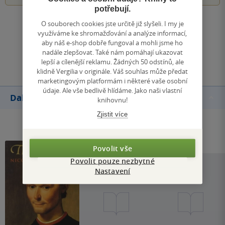
potřebují.
O souborech cookies jste určitě již slyšeli. I my je
Zobrazit všechna hodnocení
využíváme ke shromažďování a analýze informací,
aby náš e-shop dobře fungoval a mohli jsme ho
nadále zlepšovat. Také nám pomáhají ukazovat
Přidat hodnocení
lepší a cílenější reklamu. Žádných 50 odstínů, ale
klidně Vergilia v originále. Váš souhlas může předat
marketingovým platformám i některé vaše osobní
údaje. Ale vše bedlivě hlídáme. Jako naši vlastní
Další knihy autora
knihovnu!
Zjistit více
Povolit vše
Povolit pouze nezbytné
Nastavení