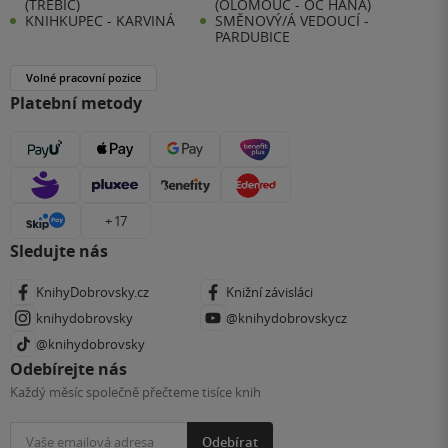
(TŘEBÍČ)
(OLOMOUC - OC HANÁ)
KNIHKUPEC - KARVINÁ
SMĚNOVÝ/Á VEDOUCÍ -
PARDUBICE
Volné pracovní pozice
Platební metody
+ 17
Sledujte nás
KnihyDobrovsky.cz
Knižní závisláci
knihydobrovsky
@knihydobrovskycz
@knihydobrovsky
Odebírejte nás
Každý měsíc společně přečteme tisíce knih
Odebírat