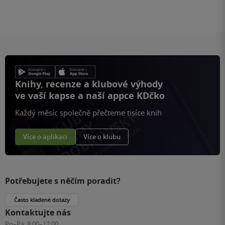
Knihy, recenze a klubové výhody
ve vaší kapse a naší appce KDčko
Každý měsíc společně přečteme tisíce knih
Více o aplikaci
Více o klubu
Potřebujete s něčím poradit?
Často kladené dotazy
Kontaktujte nás
Po–Pá:
8:00–17:00