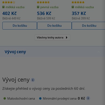
Burns
4.0
4.6
4.8
z
z
z
měkká vazba
pevná vazba
měkká vazba
5
5
5
hvězdiček
hvězdiček
hvězdiček
402 Kč
536 Kč
357 Kč
Běžně
449 Kč
Běžně
599 Kč
Běžně
399 Kč
Do košíku
Do košíku
Do košíku
Všechny knihy autora
Vývoj ceny
Vývoj ceny
Získejte přehled o vývoji ceny za posledních 60 dní.
0 Kč
Maloobchodní cena
Minimální prodejní cena: