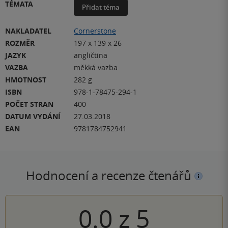
TÉMATA
Přidat téma
NAKLADATEL
Cornerstone
ROZMĚR
197 x 139 x 26
JAZYK
angličtina
VAZBA
měkká vazba
HMOTNOST
282 g
ISBN
978-1-78475-294-1
POČET STRAN
400
DATUM VYDÁNÍ
27.03.2018
EAN
9781784752941
Hodnocení a recenze čtenářů
0.0
z
5