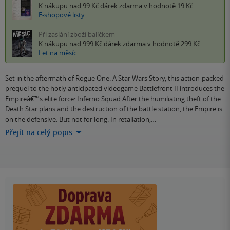
K nákupu nad 99 Kč
dárek zdarma
v hodnotě 19 Kč
E-shopové listy
Při zaslání zboží balíčkem
K nákupu nad 999 Kč
dárek zdarma
v hodnotě 299 Kč
Let na měsíc
Set in the aftermath of Rogue One: A Star Wars Story, this action-packed
prequel to the hotly anticipated videogame Battlefront II introduces the
Empireâ€™s elite force: Inferno Squad.After the humiliating theft of the
Death Star plans and the destruction of the battle station, the Empire is
on the defensive. But not for long. In retaliation,…
Přejít na celý popis