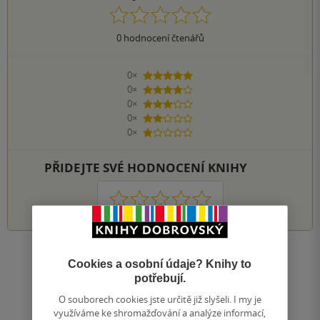
0
hodnocení čtenářů
0×
5 hvězdiček
0×
4 hvězdičky
0×
3 hvězdičky
0×
2 hvězdičky
0×
1 hvezdička
PŘIDEJTE SVÉ HODNOCENÍ KNIHY
1
2
3
4
5
Zobrazit všechna hodnocení
Cookies a osobní údaje? Knihy to
potřebují.
Přidat hodnocení
O souborech cookies jste určitě již slyšeli. I my je
využíváme ke shromažďování a analýze informací,