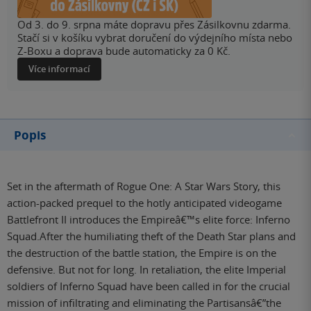
Od 3. do 9. srpna máte dopravu přes Zásilkovnu zdarma.
Stačí si v košíku vybrat doručení do výdejního místa nebo
Z-Boxu a doprava bude automaticky za 0 Kč.
Více informací
Popis
Set in the aftermath of Rogue One: A Star Wars Story, this
action-packed prequel to the hotly anticipated videogame
Battlefront II introduces the Empireâ€™s elite force: Inferno
Squad.After the humiliating theft of the Death Star plans and
the destruction of the battle station, the Empire is on the
defensive. But not for long. In retaliation, the elite Imperial
soldiers of Inferno Squad have been called in for the crucial
mission of infiltrating and eliminating the Partisansâ€”the