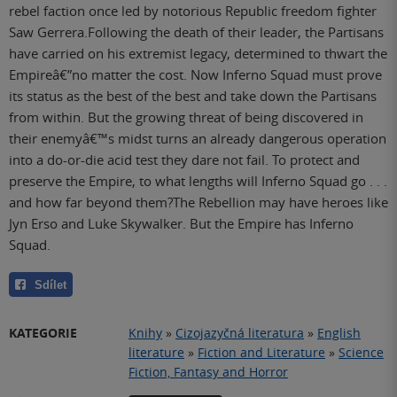
rebel faction once led by notorious Republic freedom fighter
Saw Gerrera.Following the death of their leader, the Partisans
have carried on his extremist legacy, determined to thwart the
Empireâ€”no matter the cost. Now Inferno Squad must prove
its status as the best of the best and take down the Partisans
from within. But the growing threat of being discovered in
their enemyâ€™s midst turns an already dangerous operation
into a do-or-die acid test they dare not fail. To protect and
preserve the Empire, to what lengths will Inferno Squad go . . .
and how far beyond them?The Rebellion may have heroes like
Jyn Erso and Luke Skywalker. But the Empire has Inferno
Squad.
Sdílet
KATEGORIE
Knihy
»
Cizojazyčná literatura
»
English
literature
»
Fiction and Literature
»
Science
Fiction, Fantasy and Horror