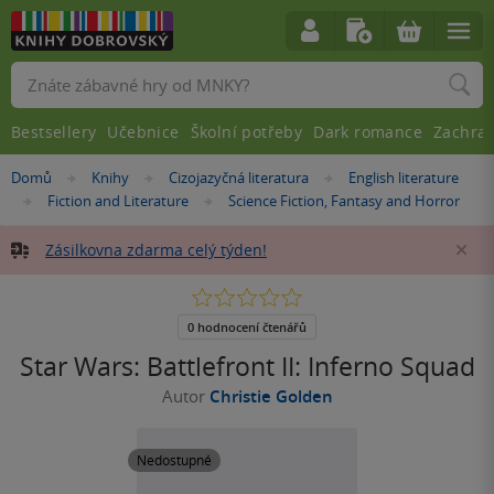
Vyhledávání
Bestsellery
Učebnice
Školní potřeby
Dark romance
Zachra
Nacházíte
Domů
Knihy
Cizojazyčná literatura
English literature
»
»
»
se
Fiction and Literature
Science Fiction, Fantasy and Horror
»
»
zde:
Zásilkovna zdarma celý týden!
Za
0.0
z
5
0 hodnocení čtenářů
hvězdiček
Star Wars: Battlefront II: Inferno Squad
Autor
Christie Golden
Nedostupné