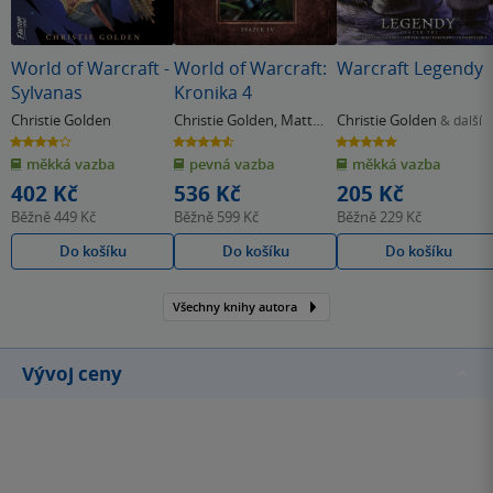
World of Warcraft -
World of Warcraft:
Warcraft Legendy
Sylvanas
Kronika 4
Christie Golden
Christie Golden
,
Matt
Christie Golden
& další
Burns
4.0
4.6
5.0
z
z
z
měkká vazba
pevná vazba
měkká vazba
5
5
5
hvězdiček
hvězdiček
hvězdiček
402 Kč
536 Kč
205 Kč
Běžně
449 Kč
Běžně
599 Kč
Běžně
229 Kč
Do košíku
Do košíku
Do košíku
Všechny knihy autora
Vývoj ceny