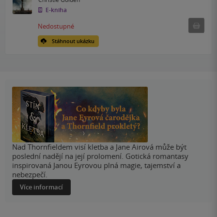
E-kniha
Nedostu
Nedostupné
Stáhnout ukázku
Nad Thornfieldem visí kletba a Jane Airová může být
poslední nadějí na její prolomení. Gotická romantasy
inspirovaná Janou Eyrovou plná magie, tajemství a
nebezpečí.
Více informací