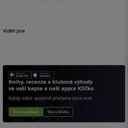
Viděli jste
Knihy, recenze a klubové výhody
ve vaší kapse a naší appce KDčko
Každý měsíc společně přečteme tisíce knih
Více o aplikaci
Více o klubu