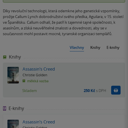
Díky revoluční technologii, která odemkne jeho genetické vzpomínky,
prožije Callum Lynch dobrodružství svého předka, Aguilara, v 15. století
ve Španělsku. Callum odhalí, že patří k tajemné tajné společnosti, k
asasínům, a získá neuvěřitelné znalosti a dovednosti, aby se v
současnosti mohl postavit mocné, tyranské organizaci templářů.
Všechny
Knihy
E-knihy
Knihy
Assassin's Creed
Christie Golden
měkká vazba
Do k
Skladem
250 Kč
s DPH
E-knihy
Assassin's Creed
Christie Golden