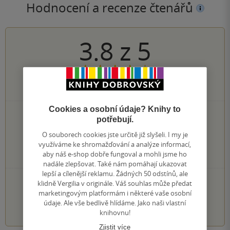
Hodnocení a recenze čtenářů
3.8
z
5
4
hodnocení čtenářů
Cookies a osobní údaje? Knihy to
1×
5 hvězdiček
potřebují.
1×
4 hvězdičky
O souborech cookies jste určitě již slyšeli. I my je
2×
3 hvězdičky
využíváme ke shromažďování a analýze informací,
0×
2 hvězdičky
aby náš e-shop dobře fungoval a mohli jsme ho
0×
1 hvezdička
nadále zlepšovat. Také nám pomáhají ukazovat
lepší a cílenější reklamu. Žádných 50 odstínů, ale
PŘIDEJTE SVÉ HODNOCENÍ KNIHY
klidně Vergilia v originále. Váš souhlas může předat
marketingovým platformám i některé vaše osobní
1
2
3
4
5
údaje. Ale vše bedlivě hlídáme. Jako naši vlastní
knihovnu!
Zjistit více