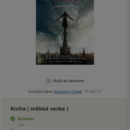
Uložit do seznamu
Součástí série:
Assassin's Creed
10. díl z 11
Kniha (
měkká vazba
)
Skladem
2 ks