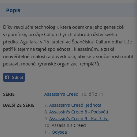
Popis
Díky revoluční technologii, která odemkne jeho genetické
vzpomínky, prožije Callum Lynch dobrodružství svého
předka, Aguilara, v 15. století ve Španělsku. Callum odhalí, že
patří k tajemné tajné společnosti, k asasínům, a získá
neuvěřitelné znalosti a dovednosti, aby se v současnosti mohl
postavit mocné, tyranské organizaci templářů.
Sdílet
SÉRIE
Assassin's Creed
10. díl z 11
DALŠÍ ZE SÉRIE
7.
Assassin's Creed: Jednota
8.
Assassin's Creed 8 - Podsvětí
9.
Assassin's Creed 9 - Kacířství
10.
Assassin's Creed
11.
Odysea