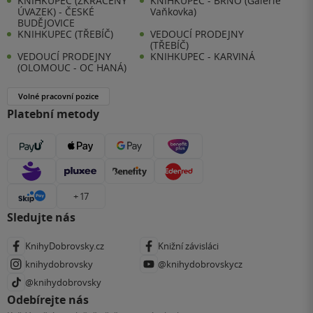
KNIHKUPEC (ZKRÁCENÝ
KNIHKUPEC - BRNO (Galerie
ÚVAZEK) - ČESKÉ
Vaňkovka)
BUDĚJOVICE
KNIHKUPEC (TŘEBÍČ)
VEDOUCÍ PRODEJNY
(TŘEBÍČ)
VEDOUCÍ PRODEJNY
KNIHKUPEC - KARVINÁ
(OLOMOUC - OC HANÁ)
Volné pracovní pozice
Platební metody
+ 17
Sledujte nás
KnihyDobrovsky.cz
Knižní závisláci
knihydobrovsky
@knihydobrovskycz
@knihydobrovsky
Odebírejte nás