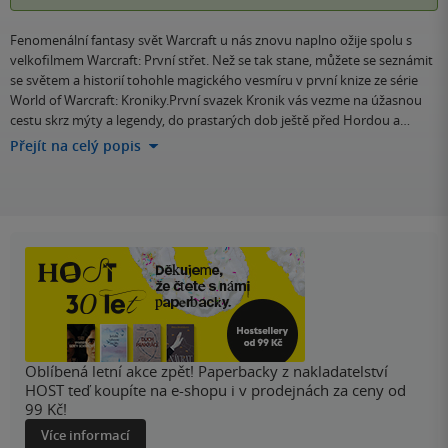
Fenomenální fantasy svět Warcraft u nás znovu naplno ožije spolu s
velkofilmem Warcraft: První střet. Než se tak stane, můžete se seznámit
se světem a historií tohohle magického vesmíru v první knize ze série
World of Warcraft: Kroniky.První svazek Kronik vás vezme na úžasnou
cestu skrz mýty a legendy, do prastarých dob ještě před Hordou a…
Přejít na celý popis
Oblíbená letní akce zpět! Paperbacky z nakladatelství
HOST teď koupíte na e-shopu i v prodejnách za ceny od
99 Kč!
Více informací