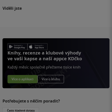
Viděli jste
Knihy, recenze a klubové výhody
ve vaší kapse a naší appce KDčko
Každý měsíc společně přečteme tisíce knih
Více o aplikaci
Více o klubu
Potřebujete s něčím poradit?
Často kladené dotazy