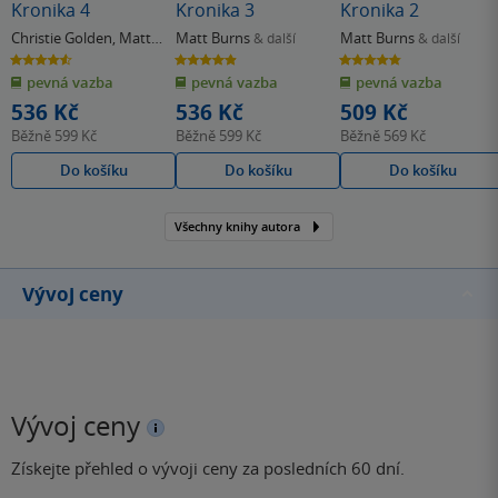
Kronika 4
Kronika 3
Kronika 2
Christie Golden
,
Matt
Matt Burns
Matt Burns
& další
& další
Burns
4.6
4.9
4.8
z
z
z
pevná vazba
pevná vazba
pevná vazba
5
5
5
hvězdiček
hvězdiček
hvězdiček
536 Kč
536 Kč
509 Kč
Běžně
599 Kč
Běžně
599 Kč
Běžně
569 Kč
Do košíku
Do košíku
Do košíku
Všechny knihy autora
Vývoj ceny
Vývoj ceny
Získejte přehled o vývoji ceny za posledních 60 dní.