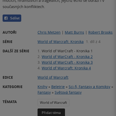
mocích, hrdinstvích a tragédiích, jejichž echo se odráží i v
současných konfliktech.
Sdílet
AUTOŘI
Chris Metzen
|
Matt Burns
|
Robert Brooks
SÉRIE
World of Warcraft: Kronika
1. díl z 4
DALŠÍ ZE SÉRIE
1.
World of WarCraft - Kronika 1
2.
World of WarCraft - Kronika 2
3.
World of WarCraft - Kronika 3
4.
World of Warcraft: Kronika 4
EDICE
World of Warcraft
KATEGORIE
Knihy
»
Beletrie
»
Sci-fi, Fantasy a Komiksy
»
Fantasy
»
Světová fantasy
TÉMATA
World of Warcraft
Přidat téma