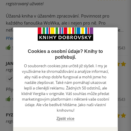
registrovaný uživatel
Úžasná kniha v úžasném zpracování. Povinnost pro
každého fanouška WoWka, ale i nejen pro ně. Pro
nefanoušky možná trochu zmatečné, ale pevně věřím, že
by je to nalákalo k okamžitému nákupu ostatních Warcraft
Přečíst
více
knih :)
31
Kniha, Fantom Print, 2016, 9788073983543
Cookies a osobní údaje? Knihy to
potřebují.
JAN MIČKAL
O souborech cookies jste určitě již slyšeli. I my je
registrovaný uživatel
využíváme ke shromažďování a analýze informací,
aby náš e-shop dobře fungoval a mohli jsme ho
Zakoupil produkt
nadále zlepšovat. Také nám pomáhají ukazovat
lepší a cílenější reklamu. Žádných 50 odstínů, ale
Přijemné čtení zesvěta warcraft.
klidně Vergilia v originále. Váš souhlas může předat
marketingovým platformám i některé vaše osobní
15
Kniha, Fantom Print, 2016, 9788073983543
údaje. Ale vše bedlivě hlídáme. Jako naši vlastní
knihovnu!
FYZDRON
Zjistit více
registrovaný uživatel