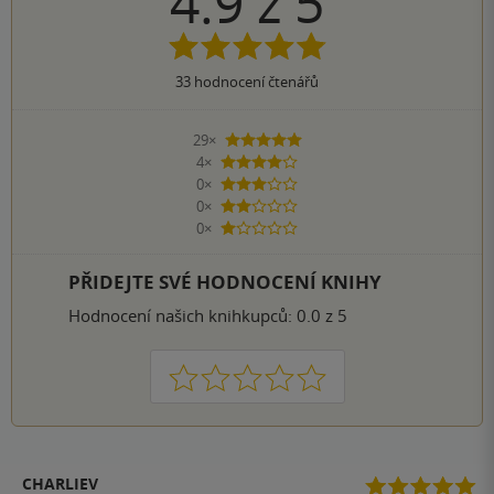
4.9
z
5
33
hodnocení čtenářů
29×
5 hvězdiček
4×
4 hvězdičky
0×
3 hvězdičky
0×
2 hvězdičky
0×
1 hvezdička
PŘIDEJTE SVÉ HODNOCENÍ KNIHY
Hodnocení našich knihkupců: 0.0 z 5
1
2
3
4
5
CHARLIEV