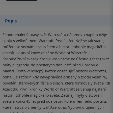
Popis
Fenomenální fantasy svět Warcraft u nás znovu naplno ožije
spolu s velkofilmem Warcraft: První střet. Než se tak stane,
můžete se seznámit se světem a historií tohohle magického
vesmíru v první knize ze série World of Warcraft:
Kroniky.První svazek Kronik vás vezme na úžasnou cestu skrz
mýty a legendy, do prastarých dob ještě před Hordou a
Aliancí. Tento velkolepý svazek obsahující historii Warcraftu,
odhaluje zatím nikdy nevyprávěné příběhy o zrodu vesmíru,
povstání starověkých říší a o silách, které formovaly svět a lidi
Azerothu.První kroniky World of Warcraft se věnují nejstarší
historii tohohle magického světa. Začínají mýty o stvoření
světa a končí 45 let před událostmi kolem Temného portálu,
které natrvalo změnily tvář Azerothu. Vypráví o tajemných